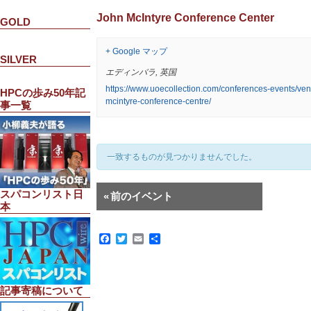
John McIntyre Conference Center
GOLD
+ Google マップ
SILVER
エディンバラ
,
英国
https://www.uoecollection.com/conferences-events/ven
HPCの歩み50年記
mcintyre-conference-centre/
事一覧
一致するものが見つかりませんでした。
イ
スパコンリスト日
«
前のイベント
ベ
本
ン
ト
リ
Facebook
Twitter
Email
共
有
ス
ト
ナ
ビ
記事寄稿について
ゲ