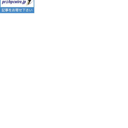
ー
シ
ョ
ン