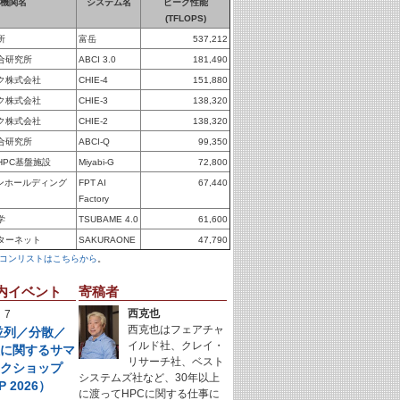
機関名
システム名
ピーク性能
(TFLOPS)
所
富岳
537,212
合研究所
ABCI 3.0
181,490
ク株式会社
CHIE-4
151,880
ク株式会社
CHIE-3
138,320
ク株式会社
CHIE-2
138,320
合研究所
ABCI-Q
99,350
HPC基盤施設
Miyabi-G
72,800
パンホールディング
FPT AI
67,440
Factory
学
TSUBAME 4.0
61,600
ターネット
SAKURAONE
47,790
コンリストはこちらから
。
内イベント
寄稿者
西克也
 7
西克也はフェアチャ
年並列／分散／
イルド社、クレイ・
理に関するサマ
リサーチ社、ベスト
ークショップ
システムズ社など、30年以上
P 2026）
に渡ってHPCに関する仕事に