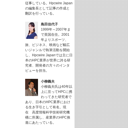
従事している。Hpcwire Japan
の編集長として記事の作成と
翻訳を行っている。
島田佳代子
1999年～2007年ま
で英国在住。2001
年よりスポーツ、
旅、ビジネス、映画など幅広
いジャンルで執筆活動を開始
し、Hpcwire Japanでは主に日
本のHPC業界が世界に誇る研
究者、開発者の方々のインタ
ビューを担当。
小柳義夫
小柳義夫氏は40年以
上に亘ってHPCに携
わってきた研究者で
あり、日本のHPC業界におけ
る生き字引として有名。現
在 高度情報科学技術研究機
構に所属し、産業界のHPC推
進にあたっている。