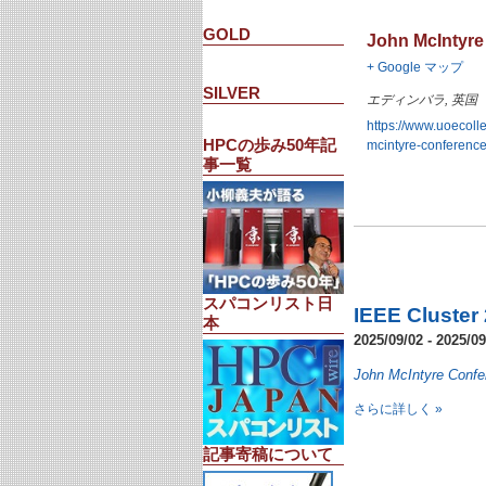
GOLD
John McIntyre
+ Google マップ
SILVER
エディンバラ
,
英国
https://www.uoecoll
HPCの歩み50年記
mcintyre-conference
事一覧
イ
ベ
ン
ト
リ
ス
ト
スパコンリスト日
IEEE Cluster
ナ
本
ビ
2025/09/02
-
2025/09
ゲ
ー
John McIntyre Confe
シ
さらに詳しく »
ョ
ン
記事寄稿について
イ
ベ