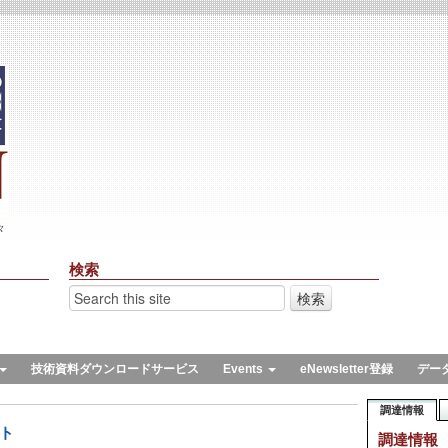
々
検索
技術資料ダウンロードサービス
Events
eNewsletter登録
デー
調達情報
ント
調達情報