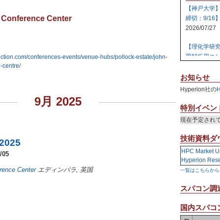
【神戸大学
 Conference Center
締切：9/16
2026/07/27
【理化学研
置解析用コン
ection.com/conferences-events/venue-hubs/pollock-estate/john-
-centre/
2026/07/27
お知らせ
【日本原子
Hyperion社の
テム 【締切:
9月 2025
2026/07/24
特別イベン
現在予定され
【日本原子
ラスタ計算機
技術資料ダ
 2025
2026/07/23
HPC Market U
/05
Hyperion Res
【高知大学
rence Center
エディンバラ
,
英国
一覧はこちらから
社エレパ】 31
2026/07/21
スパコン調
国内スパコン