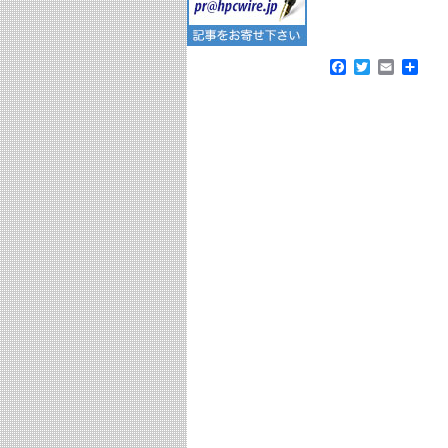
ン
ト
リ
Facebook
Twitter
Email
共
ス
有
ト
ナ
ビ
ゲ
ー
シ
ョ
ン