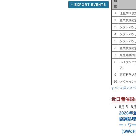
順
+ EXPORT EVENTS
位
1
理化学研究
2
産業技術総
3
ソフトバン
4
ソフトバン
5
ソフトバン
6
産業技術総
7
最先端共同
8
FPTジャ
ス
9
東京科学大
10
さくらイン
すべての国内スパ
近日開催国
8月 5
-
8月
2026
協調処
ー・ワ
（SWoP