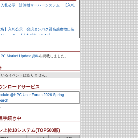
】入札公示 計算機サーバーシステム 【入札
】
究所】入札公示 発現タンパク質高感度検出装
ピュータ 【入札締切：9/16】
力研究開発機構】資料招請 ＧＰＵ計算機シス
HPC Market Update資料
を掲載しました。
9/1】
ト
ているイベントはありません。
力研究開発機構】入札公示 炉心損傷解析用ク
の購入 【入札締切：9/29】
ウンロードサービス
pdate @HPC User Forum 2026 Spring –
earch
】落札公示 人工知能用計算ノード 【株式会
。
,988,000円
達手続き中
上位10システム(TOP500順)