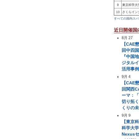
9
東京科学大
10
さくらイン
すべての国内スパ
近日開催国
8月 27
【CAE
回中四国
『中国
ジタル
活用事
9月 4
【CAE
回関西C
ーマ：「
切り拓
くりの
9月 9
【東京
科学大学 A
Nexus