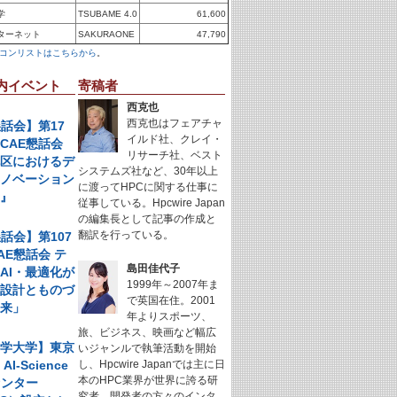
学
TSUBAME 4.0
61,600
ターネット
SAKURAONE
47,790
コンリストはこちらから
。
内イベント
寄稿者
西克也
西克也はフェアチャ
懇話会】第17
イルド社、クレイ・
CAE懇話会
リサーチ社、ベスト
地区におけるデ
システムズ社など、30年以上
イノベーション
に渡ってHPCに関する仕事に
例』
従事している。Hpcwire Japan
の編集長として記事の作成と
翻訳を行っている。
懇話会】第107
AE懇話会 テ
島田佳代子
AI・最適化が
1999年～2007年ま
く設計とものづ
で英国在住。2001
未来」
年よりスポーツ、
旅、ビジネス、映画など幅広
科学大学】東京
いジャンルで執筆活動を開始
I-Science
し、Hpcwire Japanでは主に日
本のHPC業界が世界に誇る研
センター
究者、開発者の方々のインタ