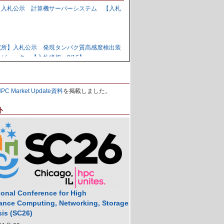
】入札公示 計算機サーバーシステム 【入札
】
究所】入札公示 発現タンパク質高感度検出装
ピュータ 【入札締切：9/16】
力研究開発機構】資料招請 ＧＰＵ計算機シス
HPC Market Update資料
を掲載しました。
9/1】
ト
力研究開発機構】入札公示 炉心損傷解析用ク
の購入 【入札締切：9/29】
】落札公示 人工知能用計算ノード 【株式会
,988,000円
ional Conference for High
ance Computing, Networking, Storage
sis (SC26)