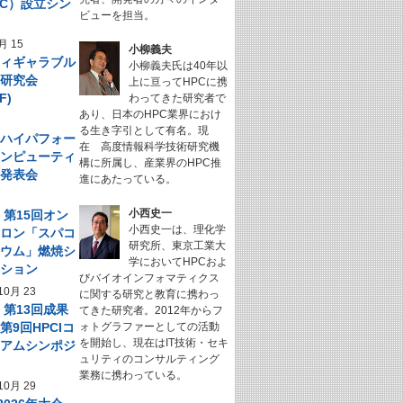
NeC）設立シン
ビューを担当。
ム
月 15
小柳義夫
フィギャラブル
小柳義夫氏は40年以
ム研究会
上に亘ってHPCに携
F)
わってきた研究者で
あり、日本のHPC業界におけ
る生き字引として有名。現
回 ハイパフォー
在 高度情報科学技術研究機
コンピューティ
構に所属し、産業界のHPC推
究発表会
進にあたっている。
小西史一
】第15回オン
小西史一は、理化学
サロン「スパコ
研究所、東京工業大
キウム」燃焼シ
学においてHPCおよ
ーション
びバイオインフォマティクス
10月 23
に関する研究と教育に携わっ
】第13回成果
てきた研究者。2012年からフ
第9回HPCIコ
ォトグラファーとしての活動
を開始し、現在はIT技術・セキ
シアムシンポジ
ュリティのコンサルティング
業務に携わっている。
10月 29