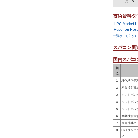
11月 15
-
技術資料ダ
HPC Market U
Hyperion Res
一覧はこちらから
スパコン調
国内スパコン
順
位
1
理化学研究
2
産業技術総
3
ソフトバン
4
ソフトバン
5
ソフトバン
6
産業技術総
7
最先端共同
8
FPTジャ
ス