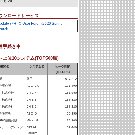
11月 20
ウンロードサービス
pdate @HPC User Forum 2026 Spring –
earch
。
達手続き中
上位10システム(TOP500順)
機関名
システム名
ピーク性能
(TFLOPS)
所
富岳
537,212
合研究所
ABCI 3.0
181,490
ク株式会社
CHIE-4
151,880
ク株式会社
CHIE-3
138,320
ク株式会社
CHIE-2
138,320
合研究所
ABCI-Q
99,350
HPC基盤施設
Miyabi-G
72,800
パンホールディング
FPT AI
67,440
Factory