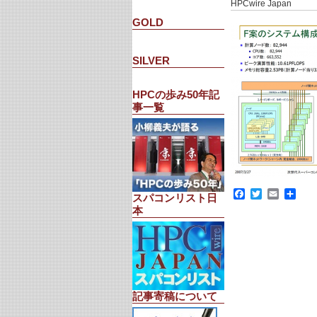
HPCwire Japan
GOLD
SILVER
HPCの歩み50年記
事一覧
Facebook
Twitter
Email
共
スパコンリスト日
有
本
記事寄稿について