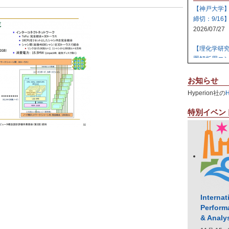
【神戸大学
締切：9/16
2026/07/27
【理化学研
置解析用コン
2026/07/27
お知らせ
【日本原子
Hyperion社の
テム 【締切:
2026/07/24
特別イベン
【日本原子
ラスタ計算機
2026/07/23
【高知大学
社エレパ】 31
2026/07/21
Internat
Perform
& Analy