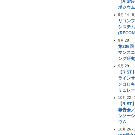
（AIS
ポジウ
9月 14
-
9
リコン
システ
(RECON
9月 28
第206
マンス
ング研
9月 29
【RIST
ライン
ンコロ
ミュレ
10月 22
-
【RIST
報告会／
ンソー
ウム
10月 26
-