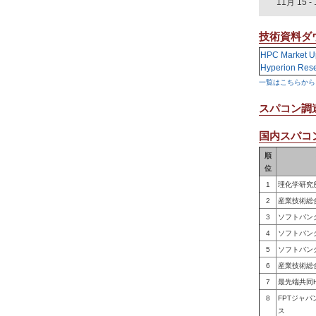
11月 15
-
技術資料ダ
HPC Market U
Hyperion Res
一覧はこちらから
スパコン調
国内スパコン
順
位
1
理化学研究
2
産業技術総
3
ソフトバン
4
ソフトバン
5
ソフトバン
6
産業技術総
7
最先端共同
8
FPTジャ
ス