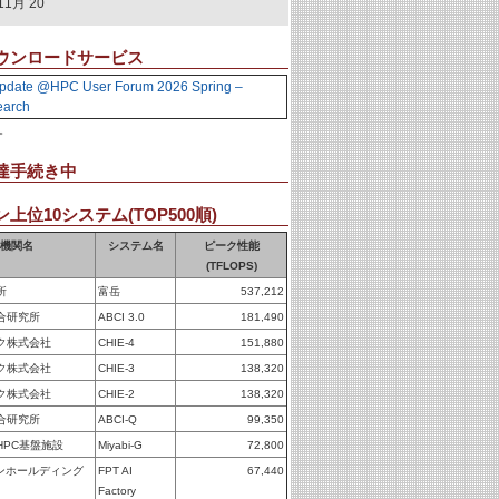
11月 20
ウンロードサービス
pdate @HPC User Forum 2026 Spring –
earch
。
達手続き中
上位10システム(TOP500順)
機関名
システム名
ピーク性能
(TFLOPS)
所
富岳
537,212
合研究所
ABCI 3.0
181,490
ク株式会社
CHIE-4
151,880
ク株式会社
CHIE-3
138,320
ク株式会社
CHIE-2
138,320
合研究所
ABCI-Q
99,350
HPC基盤施設
Miyabi-G
72,800
パンホールディング
FPT AI
67,440
Factory