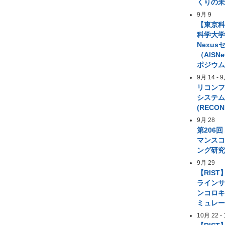
くりの
9月 9
【東京
科学大学 A
Nexus
（AIS
ポジウ
9月 14
-
9
リコン
システ
(RECON
9月 28
第206
マンス
ング研
9月 29
【RIST
ライン
ンコロ
ミュレ
10月 22
-