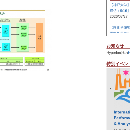
【神戸大学
締切：9/16
2026/07/27
【理化学研
置解析用コン
2026/07/27
お知らせ
【日本原子
Hyperion社の
テム 【締切:
2026/07/24
特別イベン
【日本原子
ラスタ計算機
2026/07/23
【高知大学
社エレパ】 31
2026/07/21
Internat
Perform
& Analy