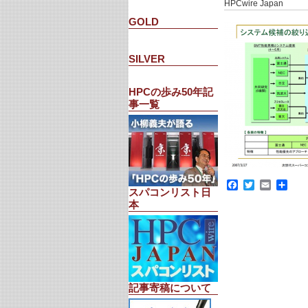
HPCwire Japan
GOLD
SILVER
HPCの歩み50年記
事一覧
Facebook
Twitter
Email
共
スパコンリスト日
有
本
記事寄稿について