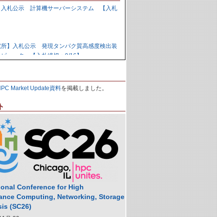
】入札公示 計算機サーバーシステム 【入札
】
究所】入札公示 発現タンパク質高感度検出装
ピュータ 【入札締切：9/16】
力研究開発機構】資料招請 ＧＰＵ計算機シス
HPC Market Update資料
を掲載しました。
9/1】
ト
力研究開発機構】入札公示 炉心損傷解析用ク
の購入 【入札締切：9/29】
】落札公示 人工知能用計算ノード 【株式会
,988,000円
ional Conference for High
ance Computing, Networking, Storage
sis (SC26)