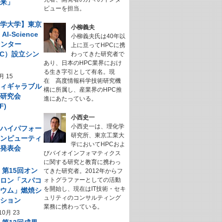
未来」
ビューを担当。
科学大学】東京
小柳義夫
I-Science
小柳義夫氏は40年以
センター
上に亘ってHPCに携
NeC）設立シン
わってきた研究者で
あり、日本のHPC業界におけ
ム
る生き字引として有名。現
月 15
在 高度情報科学技術研究機
フィギャラブル
構に所属し、産業界のHPC推
ム研究会
進にあたっている。
F)
小西史一
小西史一は、理化学
回 ハイパフォー
研究所、東京工業大
コンピューティ
学においてHPCおよ
究発表会
びバイオインフォマティクス
に関する研究と教育に携わっ
】第15回オン
てきた研究者。2012年からフ
サロン「スパコ
ォトグラファーとしての活動
を開始し、現在はIT技術・セキ
キウム」燃焼シ
ュリティのコンサルティング
ーション
業務に携わっている。
10月 23