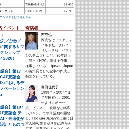
学
TSUBAME 4.0
61,600
ターネット
SAKURAONE
47,790
コンリストはこちらから
。
内イベント
寄稿者
西克也
 7
西克也はフェアチャ
年並列／分散／
イルド社、クレイ・
理に関するサマ
リサーチ社、ベスト
ークショップ
システムズ社など、30年以上
P 2026）
に渡ってHPCに関する仕事に
従事している。Hpcwire Japan
懇話会】第17
の編集長として記事の作成と
翻訳を行っている。
CAE懇話会
地区におけるデ
島田佳代子
イノベーション
1999年～2007年ま
例』
で英国在住。2001
年よりスポーツ、
懇話会】第107
旅、ビジネス、映画など幅広
AE懇話会 テ
いジャンルで執筆活動を開始
AI・最適化が
し、Hpcwire Japanでは主に日
本のHPC業界が世界に誇る研
く設計とものづ
究者、開発者の方々のインタ