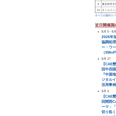
9
東京科学大
10
さくらイン
すべての国内スパ
近日開催国
8月 5
-
8月
2026
協調処
ー・ワ
（SWoP
8月 27
【CAE
回中四国
『中国
ジタル
活用事
9月 4
【CAE
回関西C
ーマ：「
切り拓