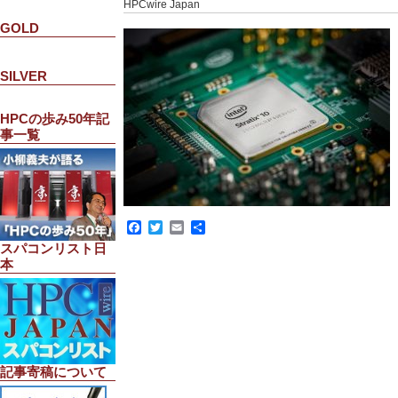
HPCwire Japan
GOLD
SILVER
HPCの歩み50年記
事一覧
Facebook
Twitter
Email
共
有
スパコンリスト日
本
記事寄稿について