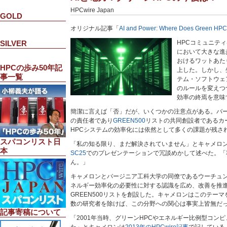
HPCwire Japan
GOLD
オリジナル記事「
AI and Power: Where Does Green HPC
SILVER
HPCコミュニテ
において大きな進歩
おけるワットあた
HPCの歩み50年記
上した。しかし、
事一覧
テム・ソフトウェ
のルールを変えつ
効率の終焉を意味
簡潔に言えば「否」だが、いくつかの注意点がある。バ
の責任者であり
GREEN500
リストの共同創設者であるカ
HPCシステムの効率化には依然として多くの課題が残さ
スパコンリスト日
「私の知る限り、まだ解決されていません」とキャメロ
本
SC25
でのプレゼンテーションで冗談めかして述べた。「
ん。」
キャメロンとバージニア工科大学の同僚であるウーチュン
ネルギー効率化の必要性に対する認識を広め、改善を推進
GREEN500リストを創設した。キャメロンはこのテー
数の研究者を除けば、この分野への関心は事実上皆無だ
記事寄稿について
「2001年当時、グリーンHPCやエネルギー比例型コン