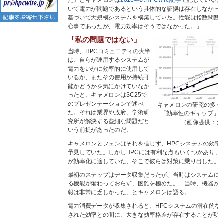
た」とキャメロンは
2013年のHPCwire記事
で記している
いて電力が問題であるという具体的な証拠は存在しなか
基づいて大規模システムを構築していた。性能は指数関
心事であったが、電力効率はそうではなかった。」
「私の問題ではない」
当時、HPCコミュニティの大半
は、自らが運用するシステムが
電力をいかに効率的に使用して
いるか、またその使用が持続可
能かどうかを気にかけていなか
ったと、キャメロンはSC25で
のプレゼンテーションで述べ
キャメロンの研究の多
た。それは業界や政府、学術研
「効率性のギャップ
究所が解決する些細な問題だと
（画像提供：
いう前提があったのだ。
キャメロンとフェンはそれを信じず、HPCシステムの効
予見していた。しかしHPCには有利な点もいくつかあり
が効率化に適していた。そこで彼らは対策に乗り出した
最初のステップはデータ収集だったが、当時はシステム
る機能が備わっておらず、困難を極めた。「当時、機器
報は非常に乏しかった」とキャメロンは語る。
電力消費データが収集されると、HPCシステムの潜在的
された効率との間に、大きな効率格差が存在することが