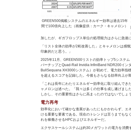
GREEN500掲載システムのエネルギー効率は過去15年
間で100倍向上した（画像提供：カーク・キャメロン）
加したが、ギガフロップス単位の処理能力はさらに急速
「リスト全体の効率が2桁改善した」とキャメロンは感慨
印象的だと思う。」
2025年11月、GREEN500リストの効率トップ5システ
パーチップとQuad-Rail Invidia InfiniBand NDR
BullSequana XH3000システム）が初めて、電力効率
を超えるスコアを記録した。今後もさらなる効率向上が
「これは長年にわたりエネルギー効率化に取り組んでき
ャメロンは述べた。「我々は多くの仕事を成し遂げまし
しかし、その重要性はさらに高まったのではないでしょ
電力再考
効率化において確かな進展があったにもかかわらず、エネ
ける重要な要素である。現在のトレンドは言うまでもなく
れを稼働させるHPCおよびエネルギーだ。
エクサスケールシステムは約30メガワットの電力を消費するが