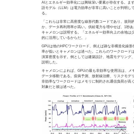
AIとエネルギー効率化には興味深い要素が存在する。まず
語モデル（LLM）は電力効率が非常に高いことが判明し
る。
「これらは非常に高密度な線形代数コードであり、規則
か、データ再利用率が高い。供給電力を増やせば、1秒あ
キャメロンは説明する。「エネルギー効率向上の余地は
的に活用しているからだ。」
GPUは他のHPCワークロード、例えば疎な非構造化線
率が低いとキャメロンは述べた。これらのワークロード
演算密度を示す。例としては建築設計、地震モデリング
説明した。
キャメロンによれば、GPUの最も非効率な使用法は、メ
データ移動である。疫病予測、放射線治療、リスクモデ
非効率なワークロードはメモリに制約され通信負荷が高
対象だと彼は述べた。