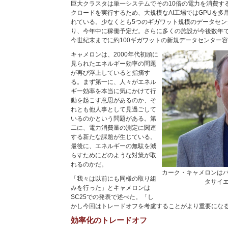
巨大クラスタは単一システムでその10倍の電力を消費する
クロードを実行するため、大規模なAI工場ではGPUを多
れている。少なくとも5つのギガワット規模のデータセン
り、今年中に稼働予定だ。さらに多くの施設が今後数年
今世紀末までに約100ギガワットの新規データセンター
キャメロンは、2000年代初頭に
見られたエネルギー効率の問題
が再び浮上していると指摘す
る。まず第一に、人々がエネル
ギー効率を本当に気にかけて行
動を起こす意思があるのか、そ
れとも他人事として見過ごして
いるのかという問題がある。第
二に、電力消費量の測定に関連
する新たな課題が生じている。
最後に、エネルギーの無駄を減
らすためにどのような対策が取
れるのかだ。
カーク・キャメロンは
「我々は以前にも同様の取り組
タサイ
みを行った」とキャメロンは
SC25での発表で述べた。「し
かし今回はトレードオフを考慮することがより重要にな
効率化のトレードオフ