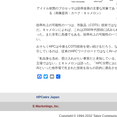
アイドル状態のプロセッサは効率改善の主要な対象であ
る（画像提供：カーク・キャメロン）
効率向上の可能性の一つは、市販品（COTS）技術では
だ。キャメロンによれば、これは2000年代初頭に試み
った。また非常に高価でもある。効率向上の可能性の一
い。
おそらくHPCは今後もCOTS技術を使い続けるだろう。
引しているのは、従来のHPCワークロードではなくAIへ
「私自身も含め、受け入れがたい事実だと承知している
立場ではない」とキャメロンは語った。「HPC分野にお
AIといった他市場で生まれた技術を自らの目的に適合さ
Facebook
Twitter
Email
共
有
HPCwire Japan
E-Marketings, Inc.
Copyright © 1994-2032 Tabor Communicati