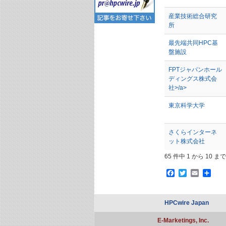
産業技術総合研究
所
最先端共同HPC基
盤施設
FPTジャパンホール
ディングス株式会
社>/a>
東京科学大学
さくらインターネ
ット株式会社
65 件中 1 から 10 ま
Facebook
Twitter
Email
共
有
HPCwire Japan
E-Marketings, Inc.