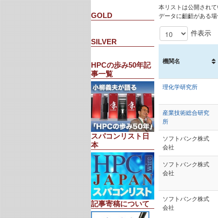
本リストは公開されて
GOLD
データに齟齬がある場
件表示
SILVER
機関名
HPCの歩み50年記
事一覧
理化学研究所
産業技術総合研究
所
スパコンリスト日
ソフトバンク株式
本
会社
ソフトバンク株式
会社
ソフトバンク株式
記事寄稿について
会社