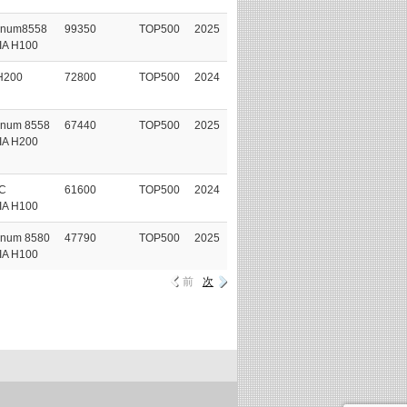
tinum8558
99350
TOP500
2025
IA H100
H200
72800
TOP500
2024
inum 8558
67440
TOP500
2025
IA H200
C
61600
TOP500
2024
IA H100
inum 8580
47790
TOP500
2025
IA H100
前
次