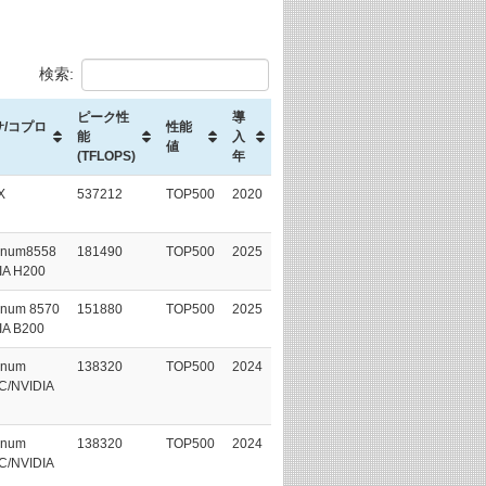
検索:
ピーク性
導
/コプロ
性能
能
入
値
(TFLOPS)
年
X
537212
TOP500
2020
tinum8558
181490
TOP500
2025
IA H200
inum 8570
151880
TOP500
2025
IA B200
inum
138320
TOP500
2024
C/NVIDIA
inum
138320
TOP500
2024
C/NVIDIA