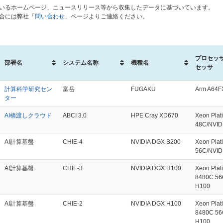
いるホームページ、ニュースリリース等から収集したデータに基づいています。
合には弊社「
問い合わせ
」ページよりご連絡ください。
プロセッサ
部署名
システム名称
機種名
セッサ
計算科学研究セン
富岳
FUGAKU
Arm A64F
ター
AI橋渡しクラウド
ABCI 3.0
HPE Cray XD670
Xeon Pla
48C/NVID
AI計算基盤
CHIE-4
NVIDIA DGX B200
Xeon Plat
56C/NVID
AI計算基盤
CHIE-3
NVIDIA DGX H100
Xeon Plat
8480C 56
H100
AI計算基盤
CHIE-2
NVIDIA DGX H100
Xeon Plat
8480C 56
H100