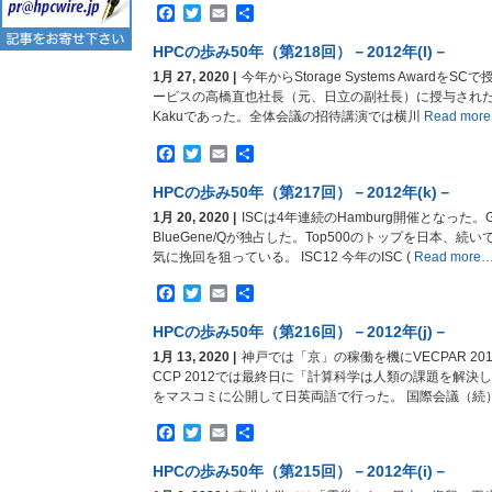
Facebook
Twitter
Email
共
有
HPCの歩み50年（第218回）－2012年(l)－
1月 27, 2020 |
今年からStorage Systems Award
ービスの高橋直也社長（元、日立の副社長）に授与された。
Kakuであった。全体会議の招待講演では横川
Read mor
Facebook
Twitter
Email
共
有
HPCの歩み50年（第217回）－2012年(k)－
1月 20, 2020 |
ISCは4年連続のHamburg開催となった。G
BlueGene/Qが独占した。Top500のトップを日本、
気に挽回を狙っている。 ISC12 今年のISC (
Read more
Facebook
Twitter
Email
共
有
HPCの歩み50年（第216回）－2012年(j)－
1月 13, 2020 |
神戸では「京」の稼働を機にVECPAR 201
CCP 2012では最終日に「計算科学は人類の課題を解
をマスコミに公開して日英両語で行った。 国際会議（続
Facebook
Twitter
Email
共
有
HPCの歩み50年（第215回）－2012年(i)－