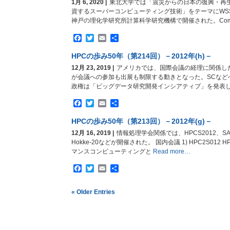
1月 6, 2020 |
東北大学では「震災からの日本の復興・再
資するスーパーコンピューティング技術」をテーマにWSS
神戸の理化学研究所計算科学研究機構で開催された。Comput
Facebook
Twitter
Email
共
有
HPCの歩み50年（第214回）－2012年(h)－
12月 23, 2019 |
アメリカでは、国際会議の経理に関係し
が会議への参加も出展も制限する動きとなった。SCなど
政権は「ビッグデータ研究開発インシアティブ」を発表した。
Facebook
Twitter
Email
共
有
HPCの歩み50年（第213回）－2012年(g)－
12月 16, 2019 |
情報処理学会関係では、HPCS2012、SACS
Hokke-20などが開催された。 国内会議 1) HPC2S012 
マンスコンピューティングと
Read more…
Facebook
Twitter
Email
共
有
« Older Entries