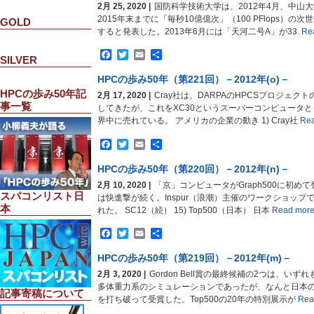
2月 25, 2020 |
国防科学技術大学は、2012年4月、中山
2015年末までに「毎秒10億億次」（100 PFlops）
GOLD
すると発表した。2013年6月には「天河二号A」が33.
Re
Facebook
Twitter
Email
共
SILVER
有
HPCの歩み50年（第221回）－2012年(o)－
HPCの歩み50年記
2月 17, 2020 |
Cray社は、DARPAのHPCSプロジェクト
事一覧
してきたが、これをXC30というスーパーコンピュータ
界中に売れている。 アメリカの企業の動き 1) Cray社
Rea
Facebook
Twitter
Email
共
有
HPCの歩み50年（第220回）－2012年(n)－
2月 10, 2020 |
「京」コンピュータがGraph500に初め
スパコンリスト日
は快進撃が続く。Inspur（浪潮）主催のワークショップ
本
れた。 SC12（続） 15) Top500（日本） 日本
Read mor
Facebook
Twitter
Email
共
有
HPCの歩み50年（第219回）－2012年(m)－
2月 3, 2020 |
Gordon Bell賞の最終候補の2つは、い
多体重力系のシミュレーションであったが、なんと日本のグル
記事寄稿について
を打ち破って受賞した。Top500の20年の特別展示が
Rea