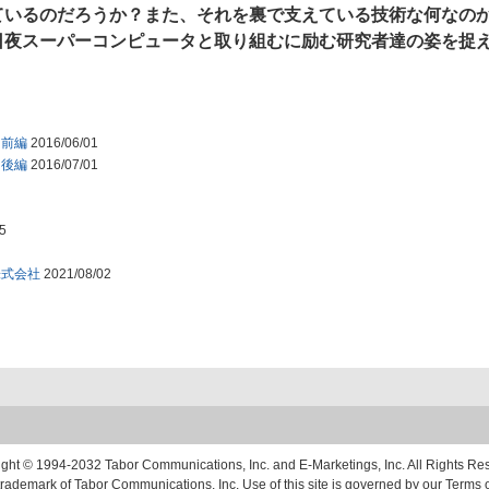
ているのだろうか？また、それを裏で支えている技術な何なの
日夜スーパーコンピュータと取り組むに励む研究者達の姿を捉
 前編
2016/06/01
 後編
2016/07/01
5
株式会社
2021/08/02
ght © 1994-2032 Tabor Communications, Inc. and E-Marketings, Inc. All Rights Re
trademark of Tabor Communications, Inc. Use of this site is governed by our Terms o