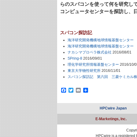
らのスパコンを使って何を研究し
コンピュータセンターを探訪し、
スパコン探訪記
海洋研究開発機構地球情報基盤センター
海洋研究開発機構地球情報基盤センター
ナカシマプロペラ株式会社
2016/08/01
SPring-8
2016/09/01
理化学研究所情報基盤センター
2016/10/0
東京大学物性研究所
2016/11/01
スパコン探訪記 第六回 三菱ケミカル
Facebook
Twitter
Email
共
有
HPCwire Japan
E-Marketings, Inc.
Copyri
HPCwire is a registered 