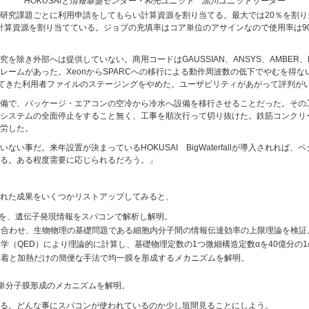
HOKUSAIと情報基盤センター・和光ユニット 黒川ユニットリーダー
ぐらい。研究課題ごとに利用申請をしてもらい計算資源を割り当てる。最大では20％を割
％の計算資源を割り当てている。ジョブの充填率はコア単位のアサインなので使用率は
除き外部へは提供していない。商用コードはGAUSSIAN、ANSYS、AMBER、
レームがあった。XeonからSPARCへの移行による動作周波数の低下でやむを得
行ってきた利用者ファイルのステージングをやめた。ユーザビリティがあがって評判が
備で、パッケージ・エアコンの空冷から冷水へ設備を移行させることだった。その
システムの全面停止をすること無く、工事を順次行って切り抜けた。鉄筋コンクリ
労した。
い事だ。来年設置が決まっているHOKUSAI BigWaterfallが導入されれば
る。ある程度需要に応じられるだろう。」
れた成果をいくつかリストアップしてみると、
謎を、遺伝子発現情報をスパコンで解析し解明。
み合わせ、生物物理の基礎問題である細胞内分子間の情報伝達効率の上限理論を検証
学（QED）により理論的に計算し、基礎物理定数の1つ微細構造定数αを40億分の
蒸着と加熱だけの簡便な手法で均一膜を形成するメカニズムを解明。
単分子膜形成のメカニズムを解明。
る。どんな事にスパコンが使われているのか少し垣間見ることにしよう。