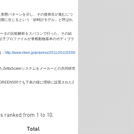
た形態パターンを示し、その後発生が進むにつ
段階に生じるという「砂時計モデル」と呼ばれ
データの比較解析をスパコンで行った。その結
伝子プロファイルが脊椎動物基本のボディプラ
典：
http://www.riken.jp/pr/press/2011/20110330/
ZettaScalerシステムをメーカーとの共同研究
のGREEN500でも下表の様に理研に設置された2