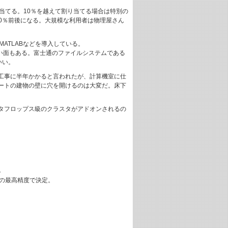
り当てる。10％を越えて割り当てる場合は特別の
90％前後になる。大規模な利用者は物理屋さん
MATLABなどを導入している。
ない面もある。富士通のファイルシステムである
いい。
工事に半年かかると言われたが、計算機室に仕
ートの建物の壁に穴を開けるのは大変だ。床下
、ペタフロップス級のクラスタがアドオンされるの
。
1の最高精度で決定。