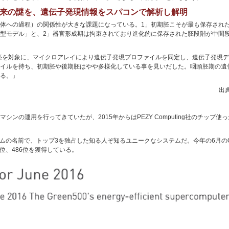
年来の謎を、遺伝子発現情報をスパコンで解析し解明
体への過程）の関係性が大きな課題になっている。1」初期胚こそが最も保存され
型モデル」と、2」器官形成期は拘束されており進化的に保存された胚段階が中間
の胚を対象に、マイクロアレイにより遺伝子発現プロファイルを同定し、遺伝子発現
イルを持ち、初期胚や後期胚はやや多様化している事を見いだした。咽頭胚期の遺
る。」
出
シンの運用を行ってきていたが、2015年からはPEZY Computing社のチップ使った
lerシステムの名前で、トップ3を独占した知る人ぞ知るユニークなシステムだ。今年の6月
4位、486位を獲得している。