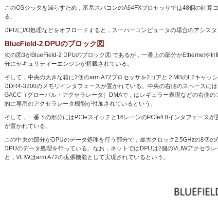
このOSジッタを減らすため，富岳スパコンのA64FXプロセッサでは48個の計
る。
DPUにI/O処理などをオフロードすると，スーパーコンピュータの場合のアシ
BlueField-2 DPUのブロック図
次の図3がBlueField-2 DPUのブロック図 であるが，一番上の部分がEthernetやI
分にセキュリティーエンジンが搭載されている。
そして，中央の大きな箱に2個のarm A72プロセッサを2コアと２MBのL2キャ
DDR4-3200のメモリインタフェースが置かれている。中央の右側のスペースにはレギュ
GACC（グローバル・アクセラレータ）DMAで，はレギュラー表現などの右側のアク
的に専用のアクセラレータ機能が付加されているという。
そして，一番下の部分にはPCIeスイッチと16レーンのPCIe4.0インタフェース
が置かれている。
この中央の部分がDPUのデータ処理を行う部分で，最大クロック2.5GHzの8個のA-
DPUのデータ処理を行っている。なお，ネットではDPUは2個のVLIWアクセラレ
と，VLIWはarm A72の拡張機能として実現されているという。