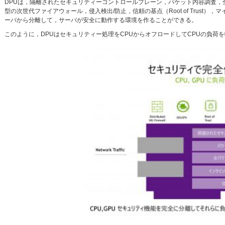
DPUは，隔離されたセキュリティーコントロールプレーン，パケット内容調査
型の次世代ファイアウォール，侵入検出/防止，信頼の基点（Root of Trus
ーバから分離して，サーバが安全に動作する環境を作ることができる。
このように，DPUはセキュリティー処理をCPUからオフロードしてCPUの負