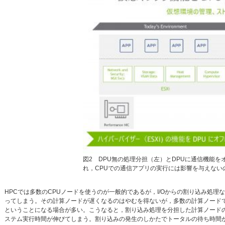
図2 DPU無の処理分担（左）とDPUに通信機能
れ，CPUでの通信アプリの実行には影響を与えない
HPCでは多数のCPUノードを使うのが一般的であるが，I/Oからの割り込み処理
ってしまう。その計算ノードが遅くなるのはやむを得ないが，多数の計算ノード
ということになる場合が多い。こうなると，割り込み処理を分担した計算ノード
ステム実行時間が伸びてしまう。割り込みの発生のしかたでトータルの待ち時間が