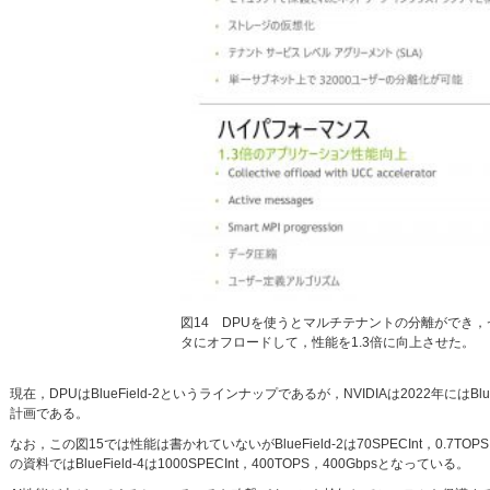
図14 DPUを使うとマルチテナントの分離ができ
タにオフロードして，性能を1.3倍に向上させた。
現在，DPUはBlueField-2というラインナップであるが，NVIDIAは2022年にはBlu
計画である。
なお，この図15では性能は書かれていないがBlueField-2は70SPECInt，0.7TOPS，
の資料ではBlueField-4は1000SPECInt，400TOPS，400Gbpsとなっている。