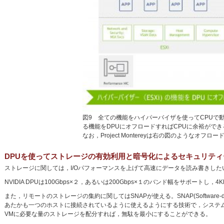
図9 全ての機能をハイパーバイザを使ってCPUで
る機能をDPUにオフロードすればCPUに余裕ができ
なお，Project Montereyは右の図のようなオフロ
DPUを使ってストレージの有効利用と暗号化によるセキュリティ
ストレージに関しては，I/Oパフォーマンスを上げて高速にデータを読み書きし
NVIDIA DPUは100Gbps×２，あるいは200Gbps×１のバンド幅をサポートし，
また，リモートのストレージの集約に関してはSNAPが使える。SNAP(Software-define
あたかも一つのホストに接続されているように使えるようにする技術で，システム
VMに必要な量のストレージを配分すれば，無駄を最小にすることができる。