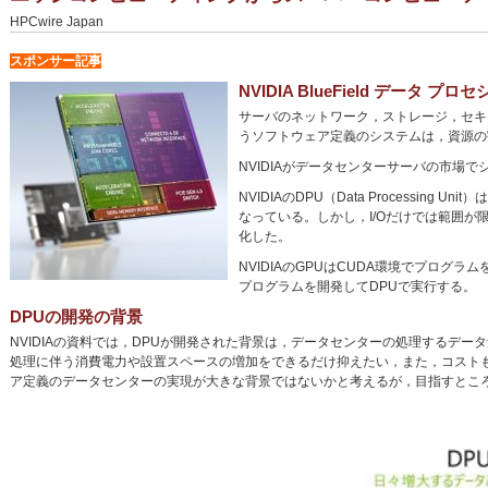
HPCwire Japan
スポンサー記事
NVIDIA BlueField データ プロ
サーバのネットワーク，ストレージ，セキ
うソフトウェア定義のシステムは，資源の
NVIDIAがデータセンターサーバの市場
NVIDIAのDPU（Data Processing U
なっている。しかし，I/Oだけでは範囲が限られるの
化した。
NVIDIAのGPUはCUDA環境でプログラムを開
プログラムを開発してDPUで実行する。
DPUの開発の背景
NVIDIAの資料では，DPUが開発された背景は，データセンターの処理するデ
処理に伴う消費電力や設置スペースの増加をできるだけ抑えたい，また，コスト
ア定義のデータセンターの実現が大きな背景ではないかと考えるが，目指すとこ