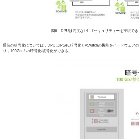
図6 DPUは高度なL4-L7セキュリティーを実現でき
通信の暗号化については，DPUはIPSeC暗号化とvSwitchの機能をハード
り，100Gbit/sの暗号化/復号化ができる。