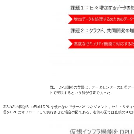
図1 DPU開発の背景は，データセンターの処理デ
トで実現するという解が必要であった。
図2の左の図はBlueField DPUを使わないでサーバのマネジメント，セキュ
理をDPUにオフロードして実行させた場合の図である。右側の図では直接のI/Oは