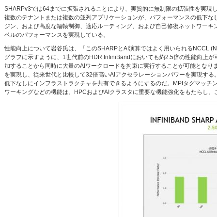
SHARPv3では64までに拡張されることにより、実質的に無制限の拡張性を実現
複数のテナントまたは複数の並列アプリケーションが、パフォーマンスの低下なし
ジン、および高度な輻輳制御、適応ルーティング、および自己修復ネットワーキン
ベルのパフォーマンスを実現している。
性能向上について岩谷氏は、「このSHARPとAI演算ではよく用いられるNCCL (NVIDIA Col
グラフに示すように、1世代前のHDR InfiniBandにおいても約2.5倍の性
加することから同時に大量のAIワークロードを拘束に実行することが可能となりま
を実現し、従来世代と比較して32倍高いAIアクセラレーションパワーを実現す
低下なしにインフラストラクチャを共有できるようにするのだ。MPIタグマッチ
ワーキングなどの機能は、HPCおよびAIクラスタに重要な機能強化をもたらし