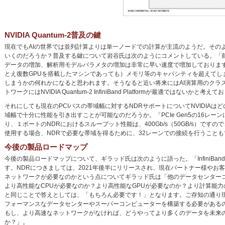
NVIDIA Quantum-2普及の鍵
現在でもAIの世界では並列計算よりは単一ノードでの計算が主流のようだ。そのような利
いくのだろうか？普及する鍵について岩谷氏は次のようにコメントしている。「前
データの増加、解析用モデルパラメタの増加は非常に早い速度で増加しておりま
とえ復数GPUを搭載したマシンであっても）メモリ等のキャパシティを超えてし
しまうかの何れかになると思われます。そうなると近い将来にはAI演算用のクラ
トワークにはNVIDIA Quantum-2 InfiniBand Platformが最適ではないかと考え
それにしても現在のPCIバスの帯域幅に対するNDRサポートについてNVIDIAは
域幅で十分に性能を引き出すことが可能なのだろうか。「PCIe Gen5の16レーンに
り、１ポートのNDRにおけるスループット性能は、400Gb/s（50GB/s）ですので
使用する場合、NDRで必要な帯域を得るために、32レーンでの接続を行うこと
今後の製品ロードマップ
今後の製品ロードマップについて、ギラッド氏は次のように語った。「InfiniBa
す。NDRにつきましては、2021年後半にリリースされ、現在パートナー様やお
ネットワークが必要なのかという点についてギラッド氏は「他のデータセンター
より高性能なCPUが必要なのか？より高性能なGPUが必要なのか？より計算能
と同じことで答えとしては、「もちろん必要です！」となります。ご存知の通り
フォーマンスなデータセンターやスーパーコンピューターを構築する必要があるの
もし、より高速なネットワークがなければ、どうやってより多くのデータを未来の
か？」。