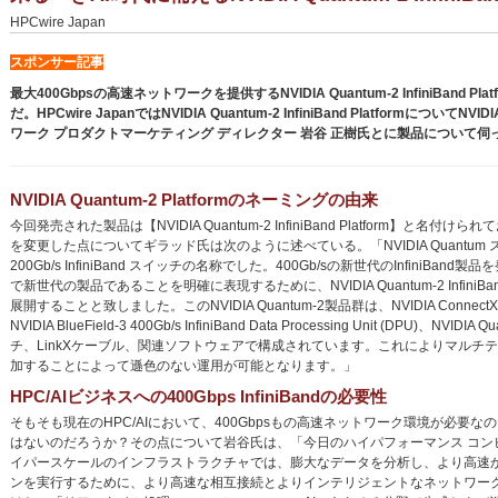
HPCwire Japan
スポンサー記事
最大400Gbpsの高速ネットワークを提供するNVIDIA Quantum-2 InfiniBan
だ。HPCwire JapanではNVIDIA Quantum-2 InfiniBand Platf
ワーク プロダクトマーケティング ディレクター 岩谷 正樹氏とに製品について伺
NVIDIA Quantum-2 Platformのネーミングの由来
今回発売された製品は【NVIDIA Quantum-2 InfiniBand Platform】と
を変更した点についてギラッド氏は次のように述べている。「NVIDIA Quantum 
200Gb/s InfiniBand スイッチの名称でした。400Gb/sの新世代のInfiniB
で新世代の製品であることを明確に表現するために、NVIDIA Quantum-2 InfiniBa
展開することと致しました。このNVIDIA Quantum-2製品群は、NVIDIA ConnectX-7 
NVIDIA BlueField-3 400Gb/s InfiniBand Data Processing Unit (DPU)、NVIDIA 
チ、LinkXケーブル、関連ソフトウェアで構成されています。これによりマルチ
加することによって遜色のない運用が可能となります。」
HPC/AIビジネスへの400Gbps InfiniBandの必要性
そもそも現在のHPC/AIにおいて、400Gbpsもの高速ネットワーク環境が必要なの
はないのだろうか？その点について岩谷氏は、「今日のハイパフォーマンス コンピュ
イパースケールのインフラストラクチャでは、膨大なデータを分析し、より高速
ンを実行するために、より高速な相互接続とよりインテリジェントなネットワー