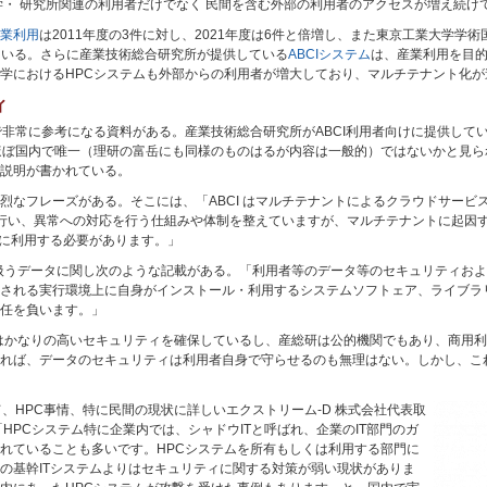
学・ 研究所関連の利用者だけでなく 民間を含む外部の利用者のアクセスが増え続け
業利用
は2011年度の3件に対し、2021年度は6件と倍増し、また東京工業大学学
している。さらに産業技術総合研究所が提供している
ABCIシステム
は、産業利用を目
学におけるHPCシステムも外部からの利用者が増大しており、マルチテナント化が
ィ
で非常に参考になる資料がある。産業技術総合研究所がABCI利用者向けに提供して
ほぼ国内で唯一（理研の富岳にも同様のものはるが内容は一般的）ではないかと見られ
説明が書かれている。
烈なフレーズがある。そこには、「ABCI はマルチテナントによるクラウドサービ
視を行い、異常への対応を行う仕組みや体制を整えていますが、マルチテナントに起因
適切に利用する必要があります。」
り扱うデータに関し次のような記載がある。「利用者等のデータ等のセキュリティお
される実行環境上に自身がインストール・利用するシステムソフトェア、ライブラ
任を負います。」
てはかなりの高いセキュリティを確保しているし、産総研は公的機関でもあり、商用
れば、データのセキュリティは利用者自身で守らせるのも無理はない。しかし、こ
、HPC事情、特に民間の現状に詳しいエクストリーム-D 株式会社代表取
HPCシステム特に企業内では、シャドウITと呼ばれ、企業のIT部門のガ
れていることも多いです。HPCシステムを所有もしくは利用する部門に
の基幹ITシステムよりはセキュリティに関する対策が弱い現状がありま