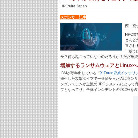
HPCwire Japan
スポンサー記事
西 克
HPC
とんど
置され
一般で
か？何も起こっていないのだろうか？ただ単純
増加するランサムウェアとLinux
IBMが毎年出している「
X-Force脅威インテ
発生した攻撃タイプで一番多かったのはランサム
ングシステムが主流のHPCシステムにとって脅
プとなってり、全体インシデントの23.2%を