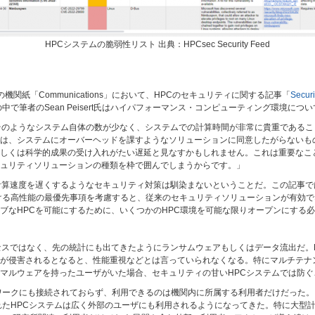
HPCシステムの脆弱性リスト 出典：HPCsec Security Feed
機関紙「Communications」において、HPCのセキュリティに関する記事「
Securi
で筆者のSean Peisert氏はハイパフォーマンス・コンピューティング環境につ
そのようなシステム自体の数が少なく、システムでの計算時間が非常に貴重であること
は、システムにオーバーヘッドを課すようなソリューションに同意したがらないも
しくは科学的成果の受け入れがたい遅延と見なすかもしれません。これは重要なこ
ュリティソリューションの種類を枠で囲んでしまうからです。」
計算速度を遅くするようなセキュリティ対策は馴染まないということだ。この記事
における高性能の最優先事項を考慮すると、従来のセキュリティソリューションが有効
ブなHPCを可能にするために、いくつかのHPC環境を可能な限りオープンにする
セスではなく、先の統計にも出てきたようにランサムウェアもしくはデータ流出だ。
が侵害されるとなると、性能重視などとは言っていられなくなる。特にマルチテナ
マルウェアを持ったユーザがいた場合、セキュリティの甘いHPCシステムでは防ぐ
ワークにも接続されておらず、利用できるのは機関内に所属する利用者だけだった。し
れたHPCシステムは広く外部のユーザにも利用されるようになってきた。特に大型