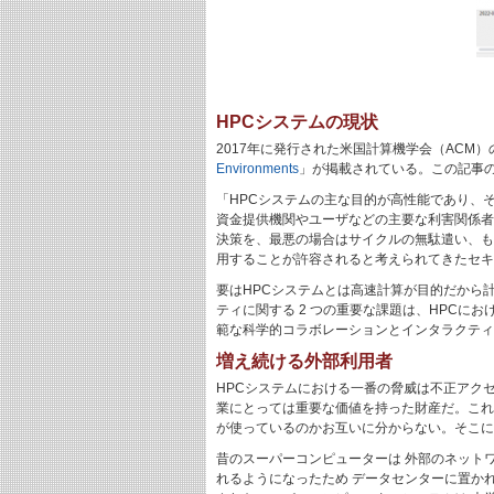
HPCシステムの現状
2017年に発行された米国計算機学会（ACM）の
Environments
」が掲載されている。この記事の中
「HPCシステムの主な目的が高性能であり、
資金提供機関やユーザなどの主要な利害関係者
決策を、最悪の場合はサイクルの無駄遣い、も
用することが許容されると考えられてきたセキ
要はHPCシステムとは高速計算が目的だから
ティに関する 2 つの重要な課題は、HPC
範な科学的コラボレーションとインタラクティ
増え続ける外部利用者
HPCシステムにおける一番の脅威は不正アク
業にとっては重要な価値を持った財産だ。これ
が使っているのかお互いに分からない。そこに
昔のスーパーコンピューターは 外部のネット
れるようになったため データセンターに置か