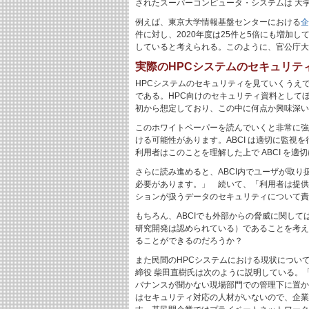
されたスーパーコンピュータ・システムは 大
例えば、東京大学情報基盤センターにおける
企
件に対し、2020年度は25件と5倍にも増加
していると考えられる。このように、官公庁大
実際のHPCシステムのセキュリテ
HPCシステムのセキュリティを見ていくうえ
である。HPC向けのセキュリティ資料として
初から想定しており、この中に何点か興味深い
このホワイトペーパーを読んでいくと非常に強
ける可能性があります。ABCI は適切に監
利用者はこのことを理解した上で ABCI を
さらに読み進めると、ABCI内でユーザが取
必要があります。」 続いて、「利用者は提供
ションが扱うデータのセキュリティについて責
もちろん、ABCIでも外部からの脅威に関し
研究開発は認められている）であることを考え
ることができるのだろうか？
また民間のHPCシステムにおける現状について
締役 柴田直樹氏は次のように説明している。「
バナンスが聞かない現場部門での管理下に置か
はセキュリティ対応の人材がいないので、企業