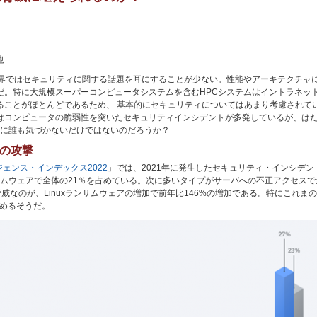
也
業界ではセキュリティに関する話題を耳にすることが少ない。性能やアーキテクチャ
だ。特に大規模スーパーコンピュータシステムを含むHPCシステムはイントラネッ
ることがほとんどであるため、 基本的にセキュリティについてはあまり考慮されて
はコンピュータの脆弱性を突いたセキュリティインシデントが多発しているが、はた
に誰も気づかないだけではないのだろうか？
への攻撃
リジェンス・インデックス2022
」では、2021年に発生したセキュリティ・インシデン
ウェアで全体の21％を占めている。次に多いタイプがサーバへの不正アクセスで全体
威なのが、Linuxランサムウェアの増加で前年比146%の増加である。特にこれ
占めるそうだ。