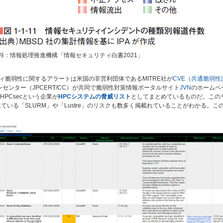
料：情報処理推進機構「情報セキュリティ白書2021」
ィ脆弱性に関するアラートは米国の非営利団体であるMITRE社が
CVE（共通脆弱性
ョンセンター（JPCERT/CC）が共同で脆弱性対策情報ポータルサイト
JVN
のホームペ
PCsecという企業が
HPCシステムの脅威リスト
としてまとめているものだ。このリ
ている「SLURM」や「Lustre」のリスクも数多く掲載れていることがわかる。