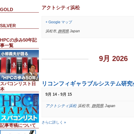
アクトシティ浜松
GOLD
+ Google マップ
SILVER
浜松市
,
静岡県
Japan
HPCの歩み50年記
事一覧
イ
ベ
9月 2026
ン
ト
リ
ス
ト
リコンフィギャラブルシステム研究会 (
スパコンリスト日
ナ
本
ビ
9月 14
-
9月 15
ゲ
ー
アクトシティ浜松
浜松市
,
静岡県
Japan
シ
ョ
ン
さらに詳しく »
記事寄稿について