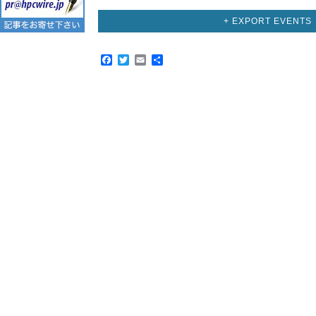
イ
ベ
+ EXPORT EVENTS
ン
ト
リ
Facebook
Twitter
Email
共
ス
有
ト
ナ
ビ
ゲ
ー
シ
ョ
ン