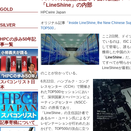
「LineShine」の内部
GOLD
HPCwire Japan
オリジナル記事「
Inside LineShine, the New Chinese Sup
SILVER
TOP500
」
ここ2日間、ドイ
HPCの歩み50年記
ているのは、ISC
事一覧
して登場し、誰もが
獲得した中国のス
「
LineShine
」だ
てすべてが明らか
LineShineが
のことが分かっている。
6月22日、ハンブルク・コング
スパコンリスト日
レスセンター（CCH）で開催さ
本
れたTOP500セッションにおい
て、深圳国家スーパーコンピュ
ーティングセンター（NSCC-
SZ）の所長であり、
「LineShine」の主任設計者で
あるルー・ユートン氏によるプ
記事寄稿について
レゼンテーションが行われたお
かげで、TOP500の頂点に立つ