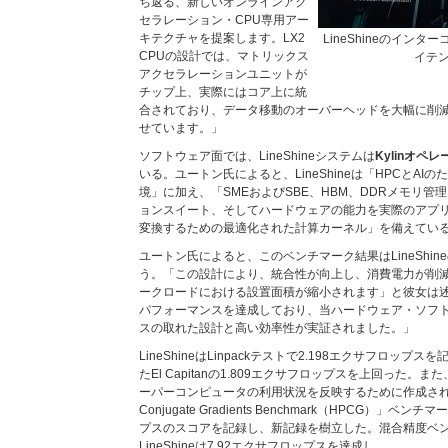
ち返る、新しいオンラインアク
セラレーション・CPU専用アー
キテクチャを提案します。LX2
LineShineのイン
CPUの設計では、マトリックス
イテ
アクセラレーションユニットが
チップ上、実際にはコア上に統
合されており、データ移動のオーバーヘッドを大幅に削
せています。」
ソフトウェア面では、LineShineシステムは
Kylinオペ
いる。ユートン氏によると、LineShineは「HPCとA
境」に加え、「SMEおよびSBE、HBM、DDRメモリ
ョンスイート、そしてハードウェアの能力を実際のアプ
変換するための最適化された計算カーネル」を備えてい
ユートン氏によると、このベンチマーク結果はLineShi
う。「この設計により、統合性が向上し、消費電力が削減さ
ークロードにおける設置面積が縮小されます」と彼女は
パフォーマンスを達成しており、当ハードウェア・ソフ
スの取れた設計と高い効率性が実証されました。」
LineShineはLinpackテストで2.198エクサフロップス
たEl Capitanの1.809エクサフロップスを上回った。また
ーパーコンピュータの利用状況を反映するために作成された「Hig
Conjugate Gradients Benchmark（HPCG）」ベ
プスのスコアを記録し、新記録を樹立した。混合精度ベンチ
LineShineは7.92エクサフロップスを達成し、