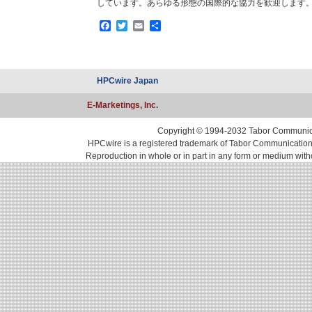
しています。あらゆる形態の国際的な協力を歓迎します
Facebook
Twitter
Email
共
有
HPCwire Japan
E-Marketings, Inc.
Copyright © 1994-2032 Tabor Communicati
HPCwire is a registered trademark of Tabor Communications, 
Reproduction in whole or in part in any form or medium with