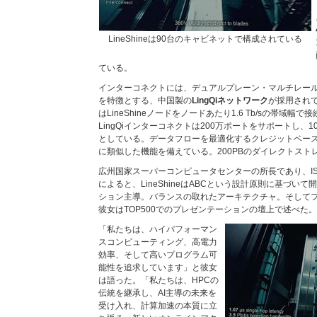
LineShineは90台のキャビネットで構成されている
ている。
インターコネクトには、デュアルプレーン・マルチレー
を特徴とする、中国製の
LingQiネットワーク
が採用されて
はLineShineノードをノードあたり1.6 Tb/sの帯域
LingQiインターコネクトは200万ポートをサポートし、
としている。データフローを最適化するクレジットベースのフロ
に類似した機能を備えている。200PBのダイレクトスト
広州国家スーパーコンピュータセンターの所長であり、I
によると、LineShineはABCという設計原則に基づい
ション主導。バランスの取れたアーキテクチャ。そして
彼女はTOP500でのプレゼンテーションの壇上で述べた。
「私たちは、ハイパフォーマン
スコンピューティング、高電力
効率、そして高いプログラム可
能性を追求しています」と彼女
は語った。「私たちは、HPCの
伝統を継承し、AI主導の未来を
受け入れ、計算加速の本質に立