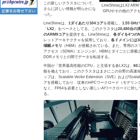
この新しいクラスタについて、
LineShineはLX2
さらに詳しい情報が明らかにな
GPUやその他のアク
った。
LineShineは、
1ダイあたり304コア
を搭載し、
1.55 GH
「
LX2
」をベースとしてる。このクラスタは
20,480台
のARM9コア
を提供する。LineShineは、
各ダイを4つの
レットアーキテクチャを採用しており、
各ドメインには38
域幅メモリ
（HBM）が搭載されている。また、専用のス
アクセス（SDMA）エンジンが、HBMとダイごとに搭載さ
DDRメモリとの間でデータを転送する。
中国が「世界最高性能のCPU」と主張する各LX2は、
60
能を備えており、このクラスタはまさにこの分野の高速化
ップは、Scalable Vector Extension（SVE）およびScalabl
アを搭載しており、従来のHPCワークロード（モデリン
なく、FP64を必要としない新しいAIワークロードに対
る。