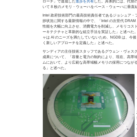
ローチ」で達成した
進歩を共有
した。具体的には、代替
いて 8 枚のメモリ・ウェーハをベース・ウェーハに垂直
Intel 政府技術部門の最高技術責任者であるジョシュア
捗状況に関する最新情報の中で、「Intel の次世代 DRA
性能を大幅に向上させ、消費電力を削減し、メモリコス
ーキテクチャと革新的な組立手法を実証した」と述べた
ャは AI のニーズを満たしていないため、NGDB は、今後
く新しいアプローチを定義した」と述べた。
サンディアの主任技術スタッフであるグウェン・ヴォスクイ
成果について、「容量と電力の制約により、現在、高帯
ムにおいて、より広範な高帯域幅メモリの採用につなが
る」と述べた。