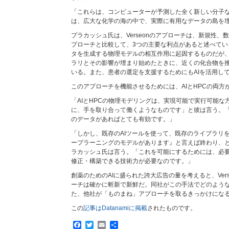
「これらは、コンピューターが予測した全く新しい分子
は、広大な化学の海の中で、実際に有用なデータの島を
プラカッシュ氏は、Verseonのアプローチは、新規性
プローチと比較して、3つの主要な利点があると述べてい
タを生成する物理モデルの相互作用に起因するものだが、
ラリとその影響が埋まり始めたときに、近くの化合物を
いる。また、患者の選定を支援するためにもAIを活用し
このアプローチを機能させるためには、AIとHPCの両方
「AIとHPCの物理モデリングは、実現可能で実行可能な
に、手を取り合って働くようなものです」と彼は言う。
のデータがあればとても有効です。」
「しかし、既存のAIツールを使って、既存のライブラリ
ープラーニングのモデルがあります』と言えば終わり、
ラカッシュ氏は言う。「これを可能にするためには、必要
修正・構築できる技術力が必要なのです。」
創薬のためのAIに盛られた誇大広告の量を考えると、Ver
ーチは確かに斬新で新鮮だ。同社がこの手法でどのよう
た、他社が「ものまね」アプローチを取るきっかけにな
この
記事はDatanamiに掲載
されたものです。
Facebook
Twitter
Email
共