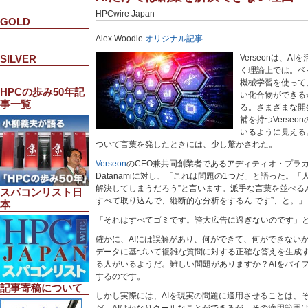
HPCwire Japan
GOLD
Alex Woodie
オリジナル記事
SILVER
Verseonは、A
く理論上では。ベ
機械学習を使って
HPCの歩み50年記
い化合物ができる
事一覧
る。さまざまな開
補を持つVerse
いるように見える
ついて言葉を発したときには、少し驚かされた。
Verseon
のCEO兼共同創業者であるアディティオ・プラカシ
Datanamiに対し、「これは問題の1つだ」と語った。「
解決してしまうだろう”と言います。派手な言葉を並べる
スパコンリスト日
すべて取り込んで、縦断的な分析をするん です”、と。」
本
「それはすべてゴミです。誇大広告に過ぎないのです」
確かに、AIには誤解があり、何ができて、何ができないか
データに基づいて複雑な質問に対する正確な答えを生成
る人がいるようだ。難しい問題がありますか？AIをパイ
するのです。
記事寄稿について
しかし実際には、AIを現実の問題に適用させることは、