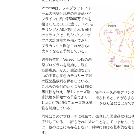
Verseonは、フルプラットフォ
ームの構築と現在の医薬品パイ
プラインに約1億5000万ドルを
投資したとCEOは言う。HPCモ
デリングとAIに使用される同社
のクラスタは、約2ペタフロッ
プスの計算能力を備えており、
プラカッシュ氏はこれがさらに
大きくなると予想している。
過去数年間、Verseonは45の創
薬プログラムを開始し、現在、
心肺疾患、がん、感染症など3
つの主要な疾患カテゴリーで16
の医薬品候補を保有している。
これらの薬剤のいくつかは前臨
床試験を終え、第1フェーズ臨
物理ベースのモデリン
床試験を開始する予定であり、
成されると、AIがさま
1つはすでに第1フェーズ臨床試
を絞り込むことができる
験を開始している。
同社はこのアプローチに強気で、発見した医薬品候補は
主張している。「誰もそれに近いことはしていません」
は、他のどこにも存在しない、科学における基本的な進
す。」