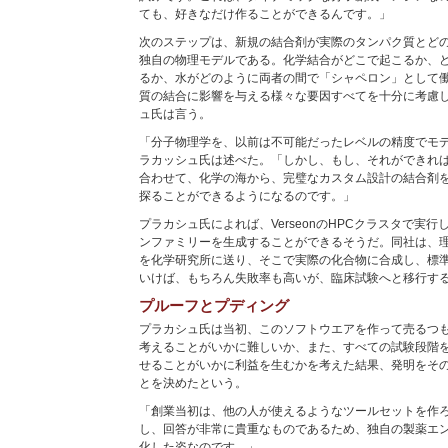
ても、好きなだけ作ることができるんです。」
次のステップは、新規の結合剤が実際のタンパク質とど
独自の物理モデルである。化学結合がどこで起こるか、
るか、水がどのように両者の間で「シャペロン」として
質の結合に影響を与える様々な要因すべてを十分に考慮
ュ氏は言う。
「分子物理学を、以前は不可能だったレベルの精度でモ
ラカッシュ氏は述べた。「しかし、もし、それができれ
合わせて、化学の海から、完璧なカスタム設計の結合剤
探ることができるようになるのです。」
プラカシュ氏によれば、VerseonのHPCクラスタで実
ンファミリーを生成することができるそうだ。同社は、
を化学研究所に送り、そこで実際の化合物に合成し、標
いけば、もちろん失敗率も高いが、臨床試験へと移行す
プルーフとプディング
プラカシュ氏は当初、このソフトウエアを作って売るつ
考えることがいかに難しいか、また、すべての試験段階を
せることがいかに利益を生むかを考えた結果、発明をそ
とを決めたという。
「創業当初は、他の人が使えるようなツールセットを作
し、回答が非常に貴重なものであるため、独自の製薬エ
化した姿なのです。」