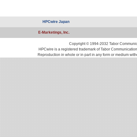
有
HPCwire Japan
E-Marketings, Inc.
Copyright © 1994-2032 Tabor Communicati
HPCwire is a registered trademark of Tabor Communications, 
Reproduction in whole or in part in any form or medium with