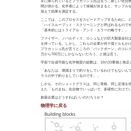
常に限られているとプラカッシュ氏は言う。新しい化合
間が掛かる。化学者によって候補が決まると、サンプル
加えて効果を測定する。
ここでは、このプロセスをスピードアップするために、
「ハイスループット・スクリーニングと呼ばれるもので
「基本的にはトライアル・アンド・エラーの略です。」
ファイザー、ノバルティス、ロシュなどの巨大製薬会社
を持っている。しかし、これらの企業が何十億ドルもか
プラカッシュ氏が言うところの「バックボーン」のコレク
万から700万にしかならないだろう、と彼は言う。
宇宙で合成可能な化学物質の総数は、10の33乗個と推定
「あなたは、潮溜まりで釣りをしているわけでもないん
ラスの中で釣りをしているのです。」
しかも、そのショットグラスは、同じ骨格、同じ足場を
えた「ものまね」化合物でいっぱいで、多様性に欠けて
創薬企業はどうすればいいのだろうか？
物理学に戻る