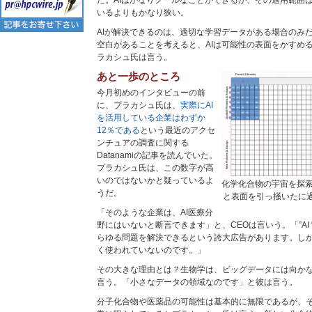
だ。AIはかなりクールなことができるが、その適用範囲
いるよりもかなり狭い。
AIが解決できるのは、適切な学習データがある場合のみ
空白があることを考えると、AIは可能性の表面をかすめ
ラカシュ氏は言う。
あと一歩のところ
今月初めのインタビューの前
に、プラカシュ氏は、
実際にAI
を活用している企業はわずか
12％である
という最近のアクセ
ンチュアの調査に関する
Datanamiの記事を読んでいた。
プラカシュ氏は、この数字が高
いのではないかと疑っているよ
化学化合物の宇宙を探
うだ。
と表面を引っ掻いたに過ぎ
「そのような企業は、AI医療分
野にはいないと断言できます」と、CEOは言いう。「”AI
らゆる問題を解決できるという誇大広告があります。し
く使われていないのです。」
その大きな理由とは？生物学は、ビッグデータには向か
言う。「小さなデータの領域なのです」と彼は言う。
分子化合物や医薬品の可能性は基本的に無限であるが、