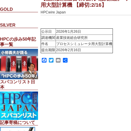
用大型計算機 【締切:2/16】
GOLD
HPCwire Japan
SILVER
公示日
2026年1月26日
調達機関
産業技術総合研究所
HPCの歩み50年記
件名
プロセスシミュレータ用大型計算機
事一覧
提出期限
2026年2月16日
Facebook
Twitter
Email
共
有
スパコンリスト日
本
記事寄稿について