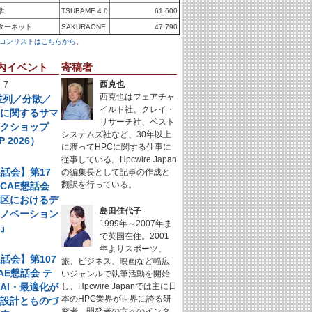
学
TSUBAME 4.0
61,600
ターネット
SAKURAONE
47,790
コンリストはこちらから
。
内イベント
寄稿者
西克也
 7
西克也はフェアチャ
年並列／分散／
イルド社、クレイ・
理に関するサマ
リサーチ社、ベスト
ークショップ
システムズ社など、30年以上
P 2026）
に渡ってHPCに関する仕事に
従事している。Hpcwire Japan
懇話会】第17
の編集長として記事の作成と
翻訳を行っている。
CAE懇話会
地区におけるデ
島田佳代子
イノベーション
1999年～2007年ま
例』
で英国在住。2001
年よりスポーツ、
懇話会】第107
旅、ビジネス、映画など幅広
AE懇話会 テ
いジャンルで執筆活動を開始
AI・最適化が
し、Hpcwire Japanでは主に日
本のHPC業界が世界に誇る研
く設計とものづ
究者、開発者の方々のインタ