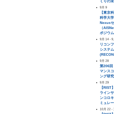
くりの
9月 9
【東京
科学大学 A
Nexus
（AIS
ポジウ
9月 14
-
9
リコン
システ
(RECON
9月 28
第206
マンス
ング研
9月 29
【RIST
ライン
ンコロ
ミュレ
10月 22
-