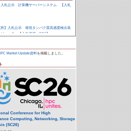
】入札公示 計算機サーバーシステム 【入札
】
究所】入札公示 発現タンパク質高感度検出装
ピュータ 【入札締切：9/16】
力研究開発機構】資料招請 ＧＰＵ計算機シス
HPC Market Update資料
を掲載しました。
9/1】
ト
力研究開発機構】入札公示 炉心損傷解析用ク
の購入 【入札締切：9/29】
】落札公示 人工知能用計算ノード 【株式会
,988,000円
ional Conference for High
ance Computing, Networking, Storage
sis (SC26)