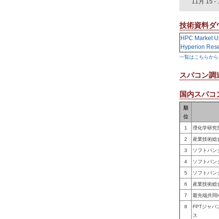
11月 15
-
技術資料ダ
HPC Market U
Hyperion Res
一覧はこちらから
スパコン調
国内スパコン
順
位
1
理化学研究
2
産業技術総
3
ソフトバン
4
ソフトバン
5
ソフトバン
6
産業技術総
7
最先端共同
8
FPTジャ
ス