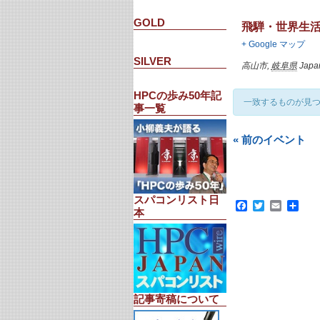
GOLD
飛騨・世界生
+ Google マップ
SILVER
高山市
,
岐阜県
Japa
HPCの歩み50年記
一致するものが見
事一覧
イ
イ
«
前のイベント
ベ
ベ
ン
ン
ト
ト
リ
リ
ス
スパコンリスト日
ス
Facebook
Twitter
Email
共
ト
本
ト
有
ナ
ナ
ビ
ビ
ゲ
ゲ
ー
ー
シ
シ
ョ
ョ
記事寄稿について
ン
ン