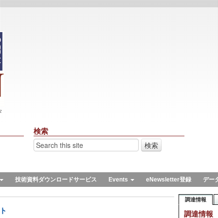
々
検索
技術資料ダウンロードサービス
Events
eNewsletter登録
デー
調達情報
ント
調達情報