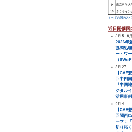
9
東京科学大
10
さくらイン
すべての国内スパ
近日開催国
8月 5
-
8月
2026
協調処
ー・ワ
（SWoP
8月 27
【CAE
回中四国
『中国
ジタル
活用事
9月 4
【CAE
回関西C
ーマ：「
切り拓