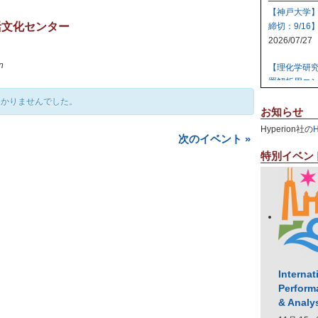
【神戸大学
活文化センター
締切：9/16
2026/07/27
n
【理化学研
置解析用コン
2026/07/27
つかりませんでした。
お知らせ
【日本原子
Hyperion社の
テム 【締切:
次のイベント
»
2026/07/24
特別イベン
【日本原子
ラスタ計算機
2026/07/23
【高知大学
社エレパ】 31
2026/07/21
Internat
Perform
& Analy