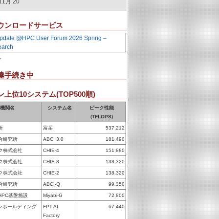
11月 20
ウンロードサービス
pdate @HPC User Forum 2026 Spring –
earch
。
達手続き中
上位10システム(TOP500順)
機関名
システム名
ピーク性能
(TFLOPS)
所
富岳
537,212
合研究所
ABCI 3.0
181,490
ク株式会社
CHIE-4
151,880
ク株式会社
CHIE-3
138,320
ク株式会社
CHIE-2
138,320
合研究所
ABCI-Q
99,350
HPC基盤施設
Miyabi-G
72,800
パンホールディング
FPT AI
67,440
Factory