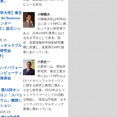
未来」
ビューを担当。
科学大学】東京
小柳義夫
I-Science
小柳義夫氏は40年以
センター
上に亘ってHPCに携
NeC）設立シン
わってきた研究者で
あり、日本のHPC業界におけ
ム
る生き字引として有名。現
月 15
在 高度情報科学技術研究機
フィギャラブル
構に所属し、産業界のHPC推
ム研究会
進にあたっている。
F)
小西史一
小西史一は、理化学
回 ハイパフォー
研究所、東京工業大
コンピューティ
学においてHPCおよ
究発表会
びバイオインフォマティクス
に関する研究と教育に携わっ
】第15回オン
てきた研究者。2012年からフ
サロン「スパコ
ォトグラファーとしての活動
を開始し、現在はIT技術・セキ
キウム」燃焼シ
ュリティのコンサルティング
ーション
業務に携わっている。
10月 23