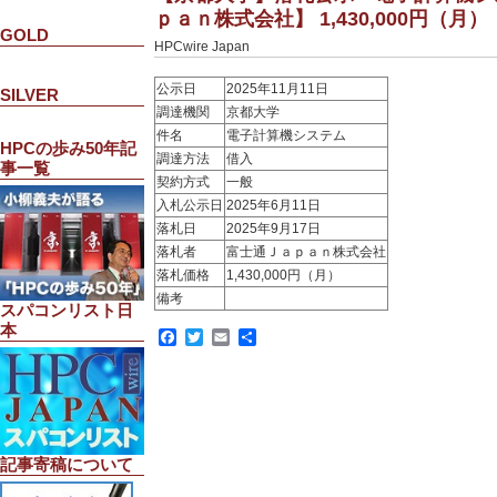
ｐａｎ株式会社】 1,430,000円（月）
GOLD
HPCwire Japan
公示日
2025年11月11日
SILVER
調達機関
京都大学
件名
電子計算機システム
HPCの歩み50年記
調達方法
借入
事一覧
契約方式
一般
入札公示日
2025年6月11日
落札日
2025年9月17日
落札者
富士通Ｊａｐａｎ株式会社
落札価格
1,430,000円（月）
備考
スパコンリスト日
本
Facebook
Twitter
Email
共
有
記事寄稿について