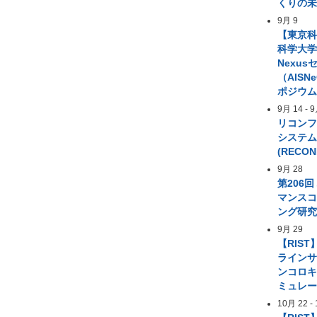
くりの
9月 9
【東京
科学大学 A
Nexus
（AIS
ポジウ
9月 14
-
9
リコン
システ
(RECON
9月 28
第206
マンス
ング研
9月 29
【RIST
ライン
ンコロ
ミュレ
10月 22
-