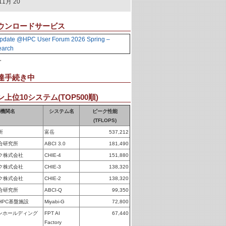
11月 20
ウンロードサービス
pdate @HPC User Forum 2026 Spring –
earch
。
達手続き中
上位10システム(TOP500順)
機関名
システム名
ピーク性能
(TFLOPS)
所
富岳
537,212
合研究所
ABCI 3.0
181,490
ク株式会社
CHIE-4
151,880
ク株式会社
CHIE-3
138,320
ク株式会社
CHIE-2
138,320
合研究所
ABCI-Q
99,350
HPC基盤施設
Miyabi-G
72,800
パンホールディング
FPT AI
67,440
Factory