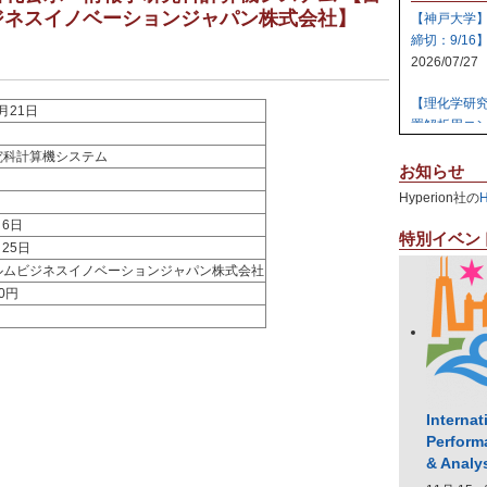
ジネスイノベーションジャパン株式会社】
【神戸大学
円
締切：9/16
2026/07/27
【理化学研
1月21日
置解析用コン
2026/07/27
究科計算機システム
お知らせ
【日本原子
Hyperion社の
テム 【締切:
月6日
2026/07/24
特別イベン
月25日
ルムビジネスイノベーションジャパン株式会社
【日本原子
400円
ラスタ計算機
2026/07/23
【高知大学
社エレパ】 31
2026/07/21
Internat
Perform
& Analy