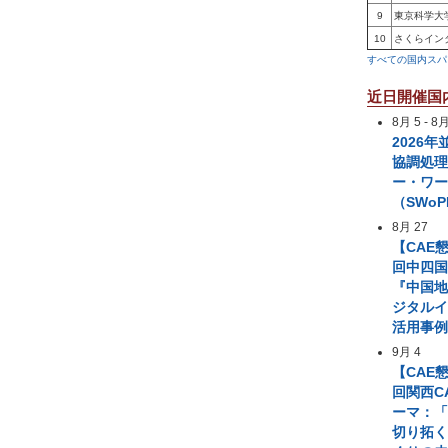
9
東京科学大
10
さくらイン
すべての国内スパ
近日開催国
8月 5
-
8月
2026
協調処
ー・ワ
（SWoP
8月 27
【CAE
回中四国
『中国
ジタル
活用事
9月 4
【CAE
回関西C
ーマ：「
切り拓