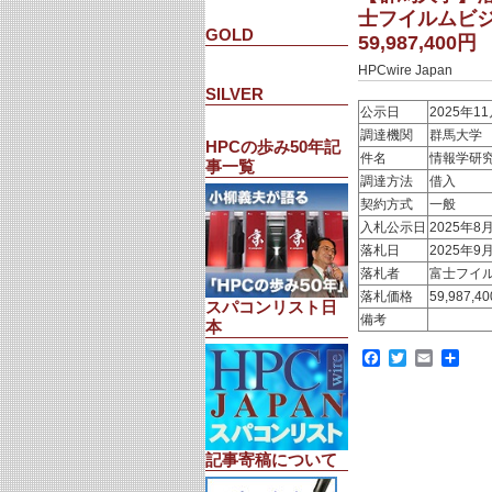
士フイルムビ
GOLD
59,987,400
HPCwire Japan
SILVER
公示日
2025年1
調達機関
群馬大学
HPCの歩み50年記
件名
情報学研
事一覧
調達方法
借入
契約方式
一般
入札公示日
2025年8
落札日
2025年9
落札者
富士フイ
落札価格
59,987,
スパコンリスト日
備考
本
Facebook
Twitter
Email
共
有
記事寄稿について