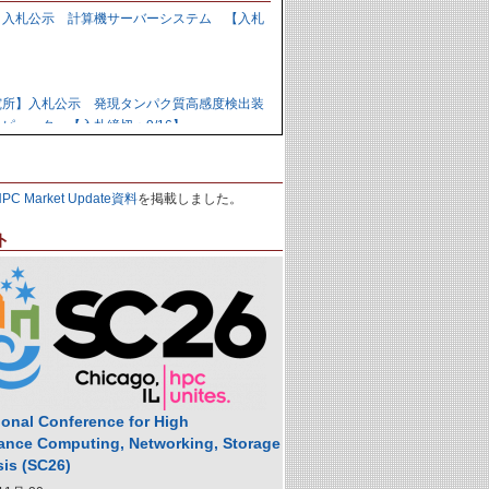
】入札公示 計算機サーバーシステム 【入札
】
究所】入札公示 発現タンパク質高感度検出装
ピュータ 【入札締切：9/16】
力研究開発機構】資料招請 ＧＰＵ計算機シス
HPC Market Update資料
を掲載しました。
9/1】
ト
力研究開発機構】入札公示 炉心損傷解析用ク
の購入 【入札締切：9/29】
】落札公示 人工知能用計算ノード 【株式会
,988,000円
ional Conference for High
ance Computing, Networking, Storage
sis (SC26)