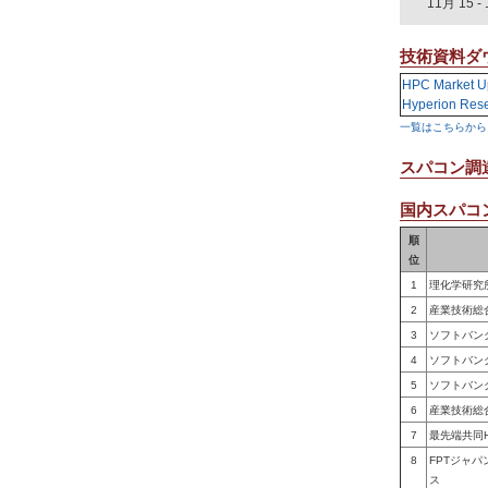
11月 15
-
技術資料ダ
HPC Market U
Hyperion Res
一覧はこちらから
スパコン調
国内スパコン
順
位
1
理化学研究
2
産業技術総
3
ソフトバン
4
ソフトバン
5
ソフトバン
6
産業技術総
7
最先端共同
8
FPTジャ
ス