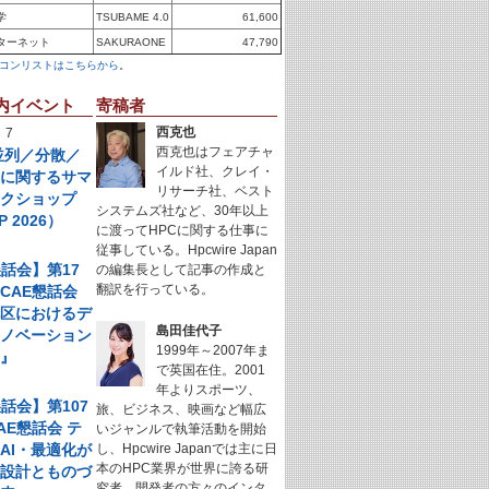
学
TSUBAME 4.0
61,600
ターネット
SAKURAONE
47,790
コンリストはこちらから
。
内イベント
寄稿者
西克也
 7
西克也はフェアチャ
年並列／分散／
イルド社、クレイ・
理に関するサマ
リサーチ社、ベスト
ークショップ
システムズ社など、30年以上
P 2026）
に渡ってHPCに関する仕事に
従事している。Hpcwire Japan
懇話会】第17
の編集長として記事の作成と
翻訳を行っている。
CAE懇話会
地区におけるデ
島田佳代子
イノベーション
1999年～2007年ま
例』
で英国在住。2001
年よりスポーツ、
懇話会】第107
旅、ビジネス、映画など幅広
AE懇話会 テ
いジャンルで執筆活動を開始
AI・最適化が
し、Hpcwire Japanでは主に日
本のHPC業界が世界に誇る研
く設計とものづ
究者、開発者の方々のインタ