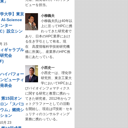
未来」
ビューを担当。
科学大学】東京
小柳義夫
I-Science
小柳義夫氏は40年以
センター
上に亘ってHPCに携
NeC）設立シン
わってきた研究者で
あり、日本のHPC業界におけ
ム
る生き字引として有名。現
月 15
在 高度情報科学技術研究機
フィギャラブル
構に所属し、産業界のHPC推
ム研究会
進にあたっている。
F)
小西史一
小西史一は、理化学
回 ハイパフォー
研究所、東京工業大
コンピューティ
学においてHPCおよ
究発表会
びバイオインフォマティクス
に関する研究と教育に携わっ
】第15回オン
てきた研究者。2012年からフ
サロン「スパコ
ォトグラファーとしての活動
を開始し、現在はIT技術・セキ
キウム」燃焼シ
ュリティのコンサルティング
ーション
業務に携わっている。
10月 23