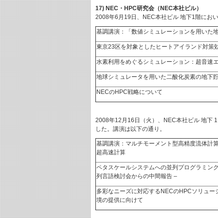
17) NEC・HPC研究会（NEC本社ビル）
2008年6月19日、NEC本社ビル 地下1階
基調講演：「数値シミュレーションを用いた
東京23区を対象としたヒートアイランド対策
水素利用をめぐるシミュレーション：超音速
地球シミュレータを用いた二酸化炭素の地下
NECのHPC戦略について
2008年12月16日（火）、NEC本社ビル 
した。講演は以下の通り。
基調講演：マルチモーメント型高精度流体計算
超高速計算
ペタスケールシステムへの並列プログラミング言語の
列言語検討会からの中間報告 –
多彩なニーズに対応するNECのHPCソリュ
境の提供に向けて