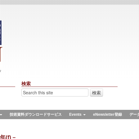
々
検索
技術資料ダウンロードサービス
Events
eNewsletter登録
デー
年(f)－