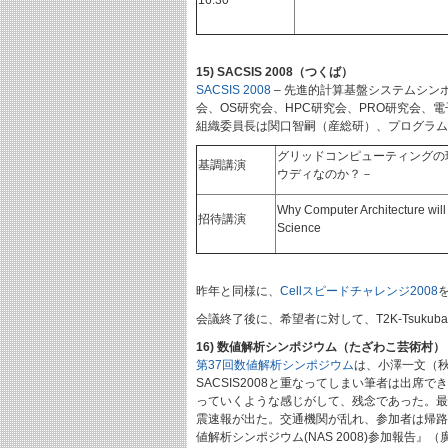
16:30
15) SACSIS 2008（つくば）
SACSIS 2008
– 先進的計算基盤システムシンポ
会、OS研究会、HPC研究会、PRO研究会、電子情
組織委員長は関口智嗣（産総研）、プログラ
グリッドコンピューティングの
基調講演
ウディなのか？－
Why Computer Architecture wil
招待講演
Science
昨年と同様に、
Cellスピードチャレンジ2008
会議終了後に、希望者に対して、T2K-Tsuk
16) 数値解析シンポジウム（たざわこ芸術村）
第37回数値解析シンポジウム
は、小澤一文（秋
SACSIS2008と重なってしまい筆者は出
っていくような感じがして、残念であった。最終
震速報が出た。交通機関が乱れ、参加者は帰路で
値解析シンポジウム(NAS 2008)参加報告