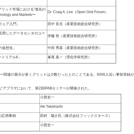
グリッド市場における”進化の
Dr. Craig A. Lee（Open Grid Forum）
nology and Markets〜
ルウェア入門」
田中 良夫（産業技術総合研究所）
術を活用したデータセンタのユー
伊藤 智（産業技術総合研究所）
ーの仮想化」
中田 秀基（産業技術総合研究所）
チュートリアル8」
峯尾 真一（理化学研究所）
ー関連の展示が多くグリッドは少数だったとのことである。6000人近い事前登録
ピアプラザにおいて、第2回IPABセミナーが開催された。
小西史一
Aki Takahashi
.の応用事例
田村 陽介氏（株式会社フィックスターズ）
小西史一