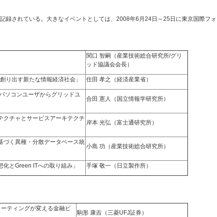
記録されている。大きなイベントとしては、2008年6月24日～25日に東京国際フ
関口 智嗣（産業技術総合研究所/グリ
ッド協議会会長）
が創り出す新たな情報経済社会」
住田 孝之（経済産業省）
門 〜パソコンユーザからグリッドユ
合田 憲人（国立情報学研究所）
ーキテクチャとサービスアーキテクチ
岸本 光弘（富士通研究所）
盤に基づく異種・分散データベース統
小島 功（産業技術総合研究所）
想化とGreen ITへの取り組み」
手塚 敬一（日立製作所）
ューティングが変える金融ビ
駒形 康吉（三菱UFJ証券）