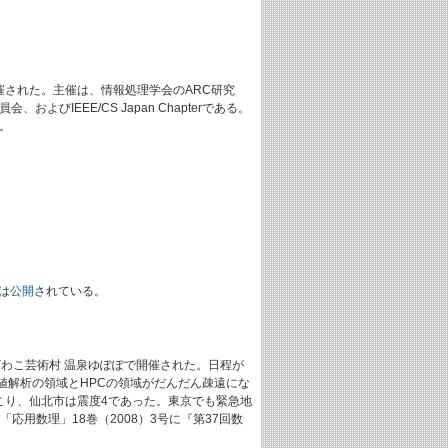
て開催された。主催は、情報処理学会のARC研究
IEEE/CS Japan Chapterである。
。
は
公開
されている。
ざわこ芸術村 温泉ゆぽぽで開催された。日程が
数値解析の領域とHPCの領域がだんだん疎遠にな
起こり、仙北市は震度4であった。東京でも緊急地
用数理」18巻（2008）3号に『第37回数