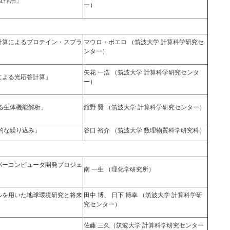
互作用」
ー）
計算によるプロテイン・スプラ
マウロ・ボエロ （筑波大学 計算科学研究セ
」
ンター）
矢花 一浩 （筑波大学 計算科学研究センタ
による光応答計算」
ー）
る生体機能解析」
舘野 賢 （筑波大学 計算科学研究センター）
的な繰り込み」
谷口 裕介 （筑波大学 数理物質科学研究科）
パーコンピュータ開発プロジェ
南 一生 （理化学研究所）
ルを用いた地球環境研究と将来
田中 博、 日下 博幸 （筑波大学 計算科学研
究センター）
佐藤 三久（筑波大学 計算科学研究センター