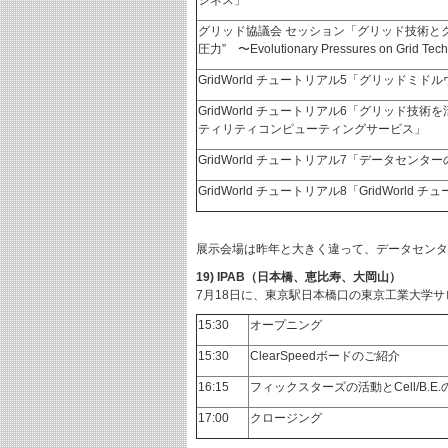
ジネス」
グリッド協議会 セッション「グリッド技術と
圧力” 〜Evolutionary Pressures on Grid Tech
GridWorld チュートリアル5「グリッドミド
GridWorld チュートリアル6「グリッド技
ティリティコンピューティングサービス」
GridWorld チュートリアル7「データセンタ
GridWorld チュートリアル8「GridWorld 
展示会場は昨年と大きく違って、データセンタ
19) IPAB（日本橋、恵比寿、大岡山）
7月18日に、東京駅日本橋口の東京工業大学サ
15:30
オープニング
15:30
ClearSpeedボードのご紹介
16:15
フィックスターズの活動とCell/B.E
17:00
クロージング