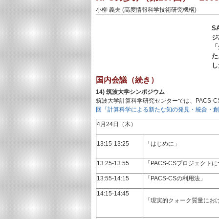
小柳 義夫 (高度情報科学技術研究機構)
S
ジ
「
た
し
国内会議（続き）
14) 筑波大学シンポジウム
筑波大学計算科学研究センターでは、PACS-
回「計算科学による新たな知の発見・統合・創出
4月24日（木）
13:15-13:25
「はじめに」
13:25-13:55
「PACS-CSプロジェクト
13:55-14:15
「PACS-CSの利用法」
14:15-14:45
「現実的クォーク質量におけ