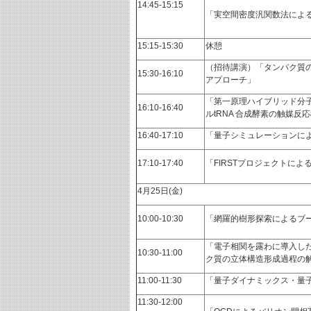
14:45-15:15
「実空間密度汎関数法によ
15:15-15:30
休憩
（招待講演）「タンパク質の
15:30-16:10
アプローチ」
「第一原理ハイブリッド分
16:10-16:40
ルtRNA 合成酵素の触媒反
16:40-17:10
「量子シミュレーションに
17:10-17:40
「FIRSTプロジェクトに
4月25日(金)
10:00-10:30
「網羅的樹形探索によるブ
「電子相関を露わに導入し
10:30-11:00
ク質の立体構造形成過程の
11:00-11:30
「量子ダイナミックス・量
11:30-12:00