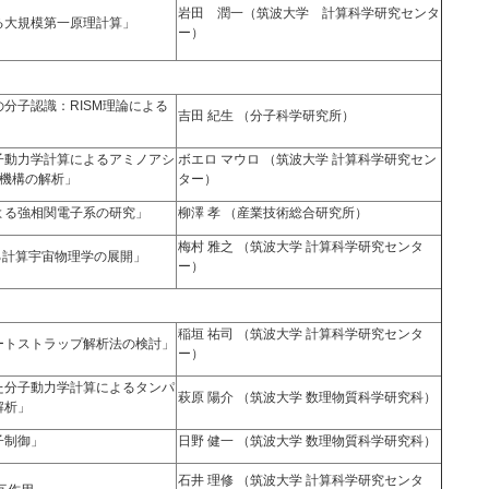
岩田 潤一（筑波大学 計算科学研究センタ
る大規模第一原理計算」
ー）
分子認識：RISM理論による
吉田 紀生 （分子科学研究所）
子動力学計算によるアミノアシ
ボエロ マウロ （筑波大学 計算科学研究セン
応機構の解析」
ター）
よる強相関電子系の研究」
柳澤 孝 （産業技術総合研究所）
梅村 雅之 （筑波大学 計算科学研究センタ
よる計算宇宙物理学の展開」
ー）
稲垣 祐司 （筑波大学 計算科学研究センタ
ートストラップ解析法の検討」
ー）
た分子動力学計算によるタンパ
萩原 陽介 （筑波大学 数理物質科学研究科）
解析」
子制御」
日野 健一 （筑波大学 数理物質科学研究科）
石井 理修 （筑波大学 計算科学研究センタ