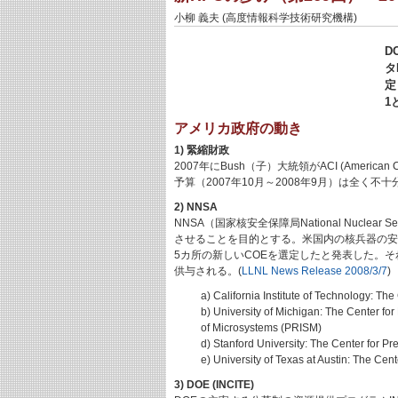
小柳 義夫 (高度情報科学技術研究機構)
D
タ
定
1
アメリカ政府の動き
1) 緊縮財政
2007年にBush（子）大統領がACI (America
予算（2007年10月～2008年9月）は全く不十
2) NNSA
NNSA（国家核安全保障局National Nucle
させることを目的とする。米国内の核兵器の安
5カ所の新しいCOEを選定したと発表した。それは以下の5カ所で
供与される。(
LLNL News Release 2008/3/7
)
a) California Institute of Technology: T
b) University of Michigan: The Center for
of Microsystems (PRISM)
d) Stanford University: The Center for P
e) University of Texas at Austin: The Ce
3) DOE (INCITE)