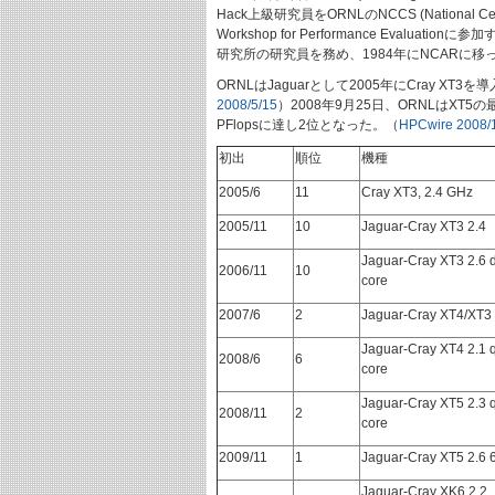
Hack上級研究員をORNLのNCCS (National Ce
Workshop for Performance Evalu
研究所の研究員を務め、1984年にNCARに移
ORNLはJaguarとして2005年にCray 
2008/5/15
）2008年9月25日、ORNLはXT
PFlopsに達し2位となった。（
HPCwire 2008/
初出
順位
機種
2005/6
11
Cray XT3, 2.4 GHz
2005/11
10
Jaguar-Cray XT3 2.4
Jaguar-Cray XT3 2.6 d
2006/11
10
core
2007/6
2
Jaguar-Cray XT4/XT3
Jaguar-Cray XT4 2.1 
2008/6
6
core
Jaguar-Cray XT5 2.3 
2008/11
2
core
2009/11
1
Jaguar-Cray XT5 2.6 
Jaguar-Cray XK6 2.2