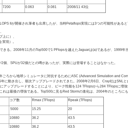
7200
0.063
0.081
2008/11 43位
でPETAFLOPS IIが開催され筆者も出席したが、当時Petaflops実現には3つの可能性があ
上、
ップ上に）、
ックを実現）。
できる。2008年11月のTop500で1 PFlopsを越えたJaguarは(a)であるが、1999年
PPUが2個、SPUが32個だとの噂があったが、実際には登場することはなかった。
では、2002年ごろから地球シミュレータに対抗するためにASC (Advanced Simulation and
005年に動き出し、順次アップグレードされてきた。2008年2月6日、Cray社はSNLと
oreにアップグレードすることにより、ピーク性能を124 TFlopsから284 TFlopsに増
た。これは最後の増強である。Top500に見るRed Stormの進化は、2004年のとこ
コア数
Rmax (TFlops)
Rpeak (TFlops)
5000
15.25
20
10880
36.2
43.5
10880
36.2
43.5