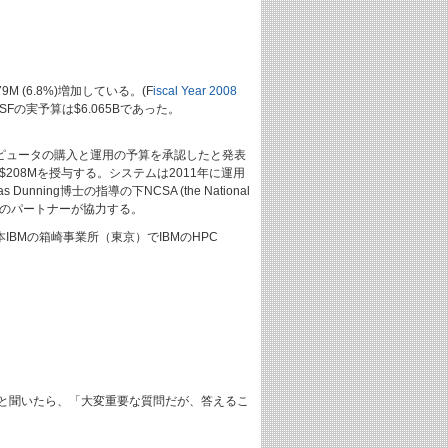
M (6.8%)増加している。(F
iscal Year 2008
の実予算は$6.065Bであった。
ーコンピュータの購入と運用の予算を承認したと発表
.5年間に$208Mを授与する。システムは2011年に運用
ng博士の指導の下NCSA (the National
する学界や産業界のパートナーが協力する。
BMの箱崎事業所（東京）でIBMのHPC
P node?”と聞いたら、「大変重要な質問だが、答えるこ