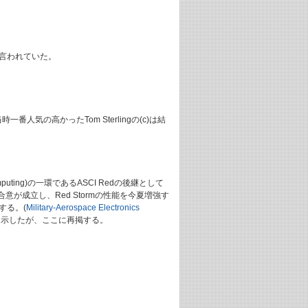
ると言われていた。
当時一番人気の高かったTom Sterlingの(c)は結
 Computing)の一環であるASCI Redの後継として
合意が成立し、Red Stormの性能を今夏増強す
強する。(
Military-Aerospace Electronics
ろにも示したが、ここに再掲する。