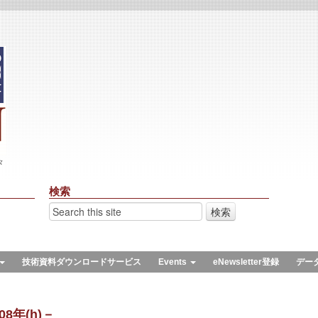
々
検索
技術資料ダウンロードサービス
Events
eNewsletter登録
デー
8年(h)－