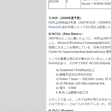
2012/6
6
16core + NVIDIA 2090
7) NSF（2008年度予算）
NSFは2008会計年度（2007年10月～2008
Request
) 会計年度に入って3か月以上経過した
8) NCSA（Blue Waters）
2007年のところに書いたように、NSFは200
した。Illinois大学Urbana-Champaign
状態に入ることを期待している。日本の次世代スーパーコ
Center for Supercomputing Applicati
ところが厳重な箝口令が敷かれているらしくほとん
Forumがあり、その中でUIUC NCSAのDeputy D
a) SustainedでPetaflops以上
b) 稼働予定2012年6月30日
c) Power 7 base — 200,000+ cores, 32
d) 10 PB disk, 100 Gb/s external link
e) 電力 5 MW
f) 来月には建物の起工式
とのことであった。これでは何が何だかわからないので、筆者が
とはできない」とはぐらかされてしまった。日
9) TACC (Ranger)