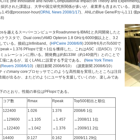
novative and Novel Computational Impact on Theory and Experimen
された課題は、大学や国立研究所関係が多いが、産業界も含まれている。資源提供はNERS
45億processor-hour(
ORNL News 2008/1/17
)、ANLのBlue Gene/Pから1.11 億pro
18)
lopsを越えるスーパーコンピュータRoadrunnerをIBM社と共同開発したと
クラスタで、Dual coreのAMD Opteron 1.8 GHzを6000個以上と、3.2
載している。接続はInfiniband。(
HPCwire 2008/6/9
) 2008年6月のTo500で
s、Rpeak＝1.376 PFlopsで堂々1位を獲得した。これはASC（旧ASCI）プロ
ュレーションに用いる。開発費は約$133M（約140億円）とのことで
)のIBM工場にあるが、近くLANLに設置する予定である。 (
New York Times
(
Reuers 2008/6/10
)（朝日新聞 2008/6/10）（讀賣新聞 2008/6/10）
ディティのmany coreプロセッサでこのような高性能を実現したところは注目
用で性能が出るか、またどのようにユーザを支援していくのか、楽しみであ
下のとおり。性能の単位はPFlopsである。
コア数
Rmax
Rpeak
Top500初出と順位
122400
1.026
1.376
2008/6 1位
→129600
→1.105
→1.457
→2008/11 1位
→122400
→1.042
→1.376
→2009/11 2位
14400
0.127
0.162
2009/11 29位