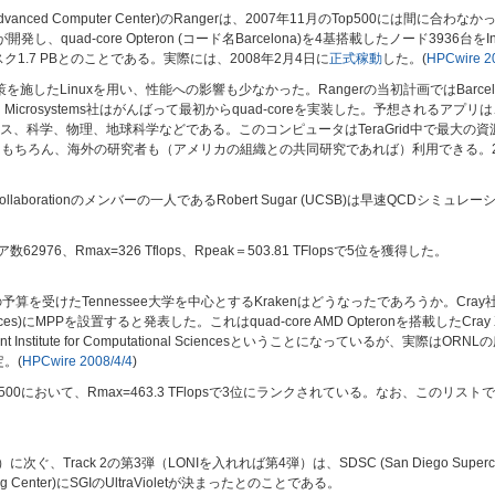
as Advanced Computer Center)のRangerは、2007年11月のTop500には間
開発し、quad-core Opteron (コード名Barcelona)を4基搭載したノード3936台をIn
ィスク1.7 PBとのことである。実際には、2008年2月4日に
正式稼動
した。(
HPCwire 2
対策を施したLinuxを用い、性能への影響も少なかった。Rangerの当初計画ではBar
が、Sun Microsystems社はがんばって最初からquad-coreを実装した。予想され
、科学、物理、地球科学などである。このコンピュータはTeraGrid中で最大の資
リカ国内はもちろん、海外の研究者も（アメリカの組織との共同研究であれば）利用できる。
utation) Collaborationのメンバーの一人であるRobert Sugar (UCSB)は早
62976、Rmax=326 Tflops、Rpeak＝503.81 TFlopsで5位を獲得した。
の予算を受けたTennessee大学を中心とするKrakenはどうなったであろうか。Cray社は2
tional Sciences)にMPPを設置すると発表した。これはquad-core AMD Opteronを搭載したCra
ratory Joint Institute for Computational Sciencesということになっている
。(
HPCwire 2008/4/4
)
500において、Rmax=463.3 TFlopsで3位にランクされている。なお、このリストでは
学）に次ぐ、Track 2の第3弾（LONIを入れれば第4弾）は、SDSC (San Diego Super
ting Center)にSGIのUltraVioletが決まったとのことである。