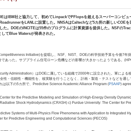
OEはIBM社と協力して、初めてLinpackでPFlopsを超えるスーパーコンピュ
RoadrunnerをLANLに設置した。NNSAはCaltechなど5カ所の新しいCOEを
した。DOEのINCITEは55件のプログラムに計算資源を提供した。NSFのTrac
としてBlue Watersが発表された。
n Competitiveness Initiative)を提唱し、NSF、NIST、DOEの科学技術予
分であった。サブプライム住宅ローン危機などの影響が大きかったようである。(HPCwire 2
ar Security Administration）はDOEに属している組織で2000年に設立され
全性・信頼性・機能性を、核実験を行うことなく、計画・製造・テストなどを通して維持
、Predictive Science Academic Alliance Program (
PSAAP
) a
he Center for the Predictive Modeling and Simulation of High-Energy Density Dynami
 Radiative Shock Hydrodynamics (CRASH) c) Purdue University: The Center for Predict
redictive Systems of Multi-Physics Flow Phenomena with Application to Integrated 
nter for Predictive Engineering and Computational Sciences (PECOS)