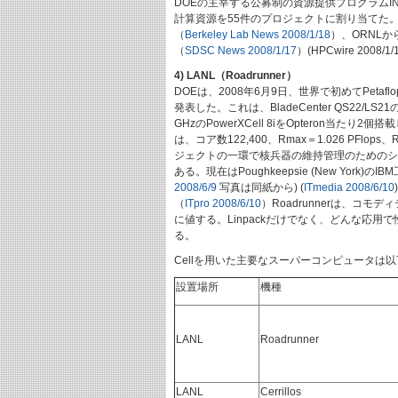
DOEの主宰する公募制の資源提供プログラムINCITE (the In
計算資源を55件のプロジェクトに割り当てた。採択
（
Berkeley Lab News 2008/1/18
）、ORNLから1.
（
SDSC News 2008/1/17
）(HPCwire 2008/1/
4) LANL（Roadrunner）
DOEは、2008年6月9日、世界で初めてPetaf
発表した。これは、BladeCenter QS22/LS21の
GHzのPowerXCell 8iをOpteron当たり2個搭
は、コア数122,400、Rmax＝1.026 PFlop
ジェクトの一環で核兵器の維持管理のためのシミ
ある。現在はPoughkeepsie (New York
2008/6/9
写真は同紙から) (
ITmedia 2008/6/10
)
（
ITpro 2008/6/10
）Roadrunnerは、コモ
に値する。Linpackだけでなく、どんな応
る。
Cellを用いた主要なスーパーコンピュータは以
設置場所
機種
LANL
Roadrunner
LANL
Cerrillos