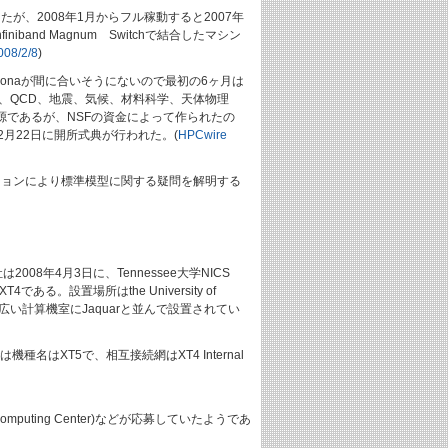
に合わなかったが、2008年1月からフル稼動すると2007年
finiband Magnum Switchで結合したマシン
008/2/8
)
celonaが間に合いそうにないので最初の6ヶ月は
るアプリは、QCD、地震、気候、材料科学、天体物理
源であるが、NSFの資金によって作られたの
2月22日に開所式典が行われた。(
HPCwire
速QCDシミュレーションにより標準模型に関する疑問を解明する
008年4月3日に、Tennessee大学NICS
y XT4である。設置場所はthe University of
が、実際はORNLの広い計算機室にJaquarと並んで設置されてい
機種名はXT5で、相互接続網はXT4 Internal
computing Center)などが応募していたようであ