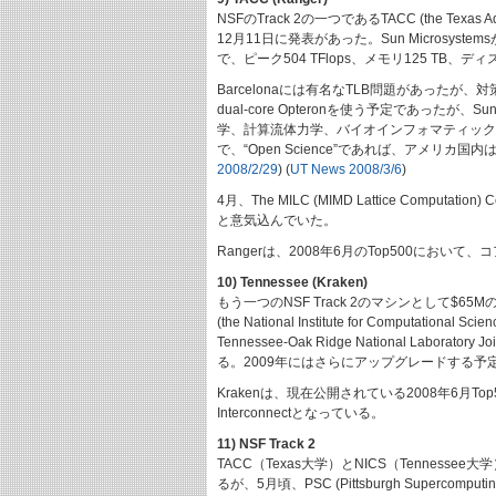
NSFのTrack 2の一つであるTACC (the Tex
12月11日に発表があった。Sun Microsystemsが
で、ピーク504 TFlops、メモリ125 TB、デ
Barcelonaには有名なTLB問題があったが、
dual-core Opteronを使う予定であった
学、計算流体力学、バイオインフォマティックス
で、“Open Science”であれば、アメ
2008/2/29
) (
UT News 2008/3/6
)
4月、The MILC (MIMD Lattice Comp
と意気込んでいた。
Rangerは、2008年6月のTop500において、コア数
10) Tennessee (Kraken)
もう一つのNSF Track 2のマシンとして$65M
(the National Institute for Computa
Tennessee-Oak Ridge National Labo
る。2009年にはさらにアップグレードする予定
Krakenは、現在公開されている2008年6月Top
Interconnectとなっている。
11) NSF Track 2
TACC（Texas大学）とNICS（Tennessee大
るが、5月頃、PSC (Pittsburgh Supercompu