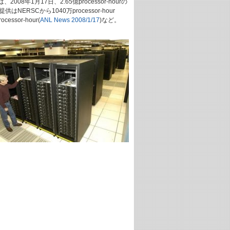
t)は、2008年1月17日、2.65億processor-hourの
Cから1040万processor-hour
cessor-hour(
ANL News 2008/1/17
)など。