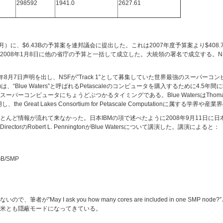
298592
1941.0
2627.61
年9月）に、$6.43Bの予算案を連邦議会に提出した。これは2007年度予算案より$408.79
2008年1月8日に他の省庁の予算と一括して成立した。大統領の署名で成立する。NSF
7年8月7日声明を出し、NSFが”Track 1”として募集していた世界最強のスーパ
校(UIUC)は、“Blue Waters”と呼ばれるPetascaleのコンピュータを購入するために4
ンピュータにちょうどぶつかるタイミングである。Blue WatersはThomas Dunni
ons)が運用し、the Great Lakes Consortium for Petascale Computationに属
ど情報が流れて来なかった。日本IBMの項で述べたように2008年9月11日に日本I
irectorのRobert L. PenningtonがBlue Watersについて講演した。講演によると：
 GB/SMP
”May I ask you how many cores are included in one SM
米とも隠蔽モードになってきている。