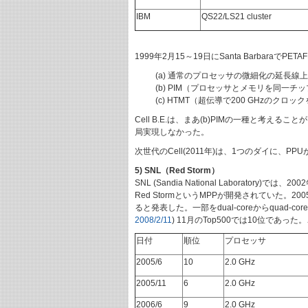
IBM
QS22/LS21 cluster
1999年2月15～19日にSanta Barbara
(a) 通常のプロセッサの微細化の延長線
(b) PIM（プロセッサとメモリを同一チ
(c) HTMT（超伝導で200 GHzのクロ
Cell B.E.は、まあ(b)PIMの一種と考えることが
局実現しなかった。
次世代のCell(2011年)は、1つのダイに、
5) SNL（Red Storm）
SNL (Sandia National Laboratory)
Red StormというMPPが開発されていた。2
ると発表した。一部をdual-coreからquad-c
2008/2/11
) 11月のTop500では10位であっ
日付
順位
プロセッサ
2005/6
10
2.0 GHz
2005/11
6
2.0 GHz
2006/6
9
2.0 GHz