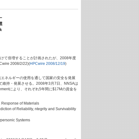
ー
選
k
算を今後7年掛けて倍増することが計画されたが、2008年度
008/2/22)(
HPCwire 2008/12/19
)
た。軍による核エネルギーの使用を通して国家の安全を発展
・発展させる。2008年3月7日、NNSAは
greementにより、それぞれ5年間に$17Mの資金を
c Response of Materials
ion of Reliability, ntegrity and Survivability
Hypersonic Systems