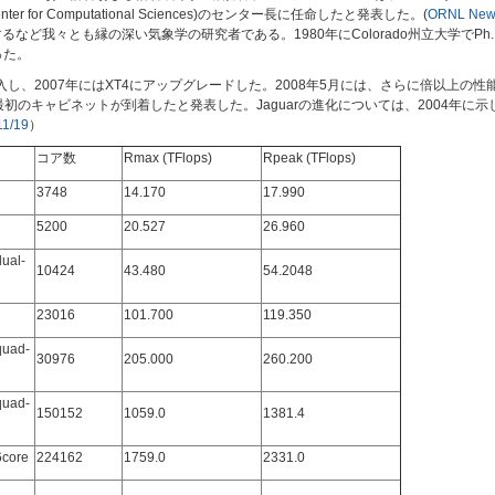
nter for Computational Sciences)のセンター長に任命したと発表した。(
ORNL News
ationに参加するなど我々とも縁の深い気象学の研究者である。1980年にColorado州立大学でPh.D
った。
XT3を導入し、2007年にはXT4にアップグレードした。2008年5月には、さらに倍以上
5の最初のキャビネットが到着したと発表した。Jaguarの進化については、2004年に示
11/19
）
コア数
Rmax (TFlops)
Rpeak (TFlops)
3748
14.170
17.990
5200
20.527
26.960
ual-
10424
43.480
54.2048
23016
101.700
119.350
quad-
30976
205.000
260.200
quad-
150152
1059.0
1381.4
6core
224162
1759.0
2331.0