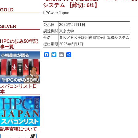
システム 【締切: 6/1】
GOLD
HPCwire Japan
公示日
2026年5月11日
SILVER
調達機関
東京大学
件名
ＳＫ／ＨＫ実験用神岡電子計算機システム
HPCの歩み50年記
提出期限
2026年6月1日
事一覧
Facebook
Twitter
Email
共
有
スパコンリスト日
本
記事寄稿について