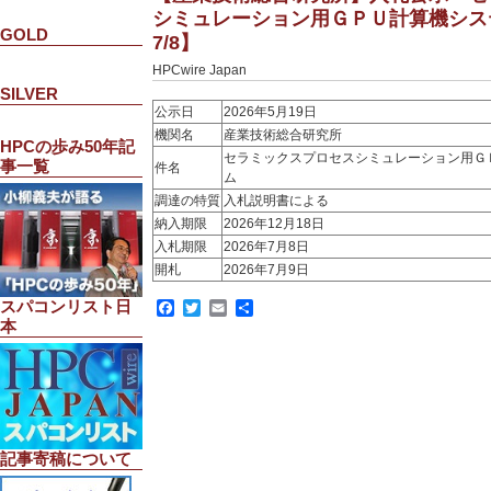
シミュレーション用ＧＰＵ計算機シス
GOLD
7/8】
HPCwire Japan
SILVER
公示日
2026年5月19日
機関名
産業技術総合研究所
HPCの歩み50年記
セラミックスプロセスシミュレーション用Ｇ
事一覧
件名
ム
調達の特質
入札説明書による
納入期限
2026年12月18日
入札期限
2026年7月8日
開札
2026年7月9日
スパコンリスト日
Facebook
Twitter
Email
共
有
本
記事寄稿について