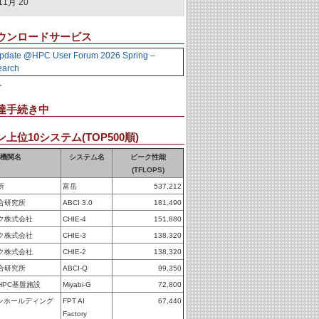
11月 20
ウンロードサービス
pdate @HPC User Forum 2026 Spring –
earch
。
達手続き中
上位10システム(TOP500順)
機関名
システム名
ピーク性能
(TFLOPS)
所
富岳
537,212
合研究所
ABCI 3.0
181,490
ク株式会社
CHIE-4
151,880
ク株式会社
CHIE-3
138,320
ク株式会社
CHIE-2
138,320
合研究所
ABCI-Q
99,350
HPC基盤施設
Miyabi-G
72,800
パンホールディング
FPT AI
67,440
Factory