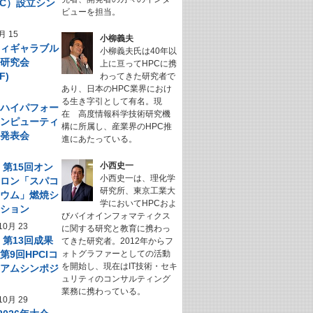
NeC）設立シン
ビューを担当。
ム
月 15
小柳義夫
フィギャラブル
小柳義夫氏は40年以
ム研究会
上に亘ってHPCに携
F)
わってきた研究者で
あり、日本のHPC業界におけ
る生き字引として有名。現
回 ハイパフォー
在 高度情報科学技術研究機
コンピューティ
構に所属し、産業界のHPC推
究発表会
進にあたっている。
小西史一
】第15回オン
小西史一は、理化学
サロン「スパコ
研究所、東京工業大
キウム」燃焼シ
学においてHPCおよ
ーション
びバイオインフォマティクス
10月 23
に関する研究と教育に携わっ
】第13回成果
てきた研究者。2012年からフ
第9回HPCIコ
ォトグラファーとしての活動
を開始し、現在はIT技術・セキ
シアムシンポジ
ュリティのコンサルティング
業務に携わっている。
10月 29