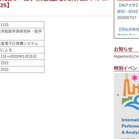
25】
【神戸大学
締切：9/16
2026/07/27
月11日
【理化学研
大学院医学系研究科・医学
置解析用コン
2026/07/27
支援電子計算機システム
お知らせ
書による
【日本原子
月1日〜2032年1月31日
Hyperion社の
テム 【締切:
月25日
2026/07/24
特別イベン
月25日
【日本原子
ラスタ計算機
2026/07/23
【高知大学
社エレパ】 31
2026/07/21
Internat
Perform
& Analy