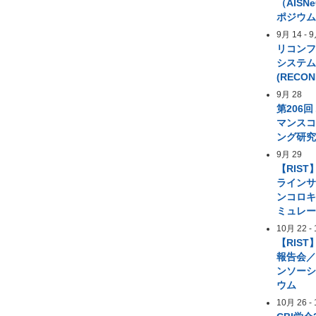
（AIS
ポジウ
9月 14
-
9
リコン
システ
(RECON
9月 28
第206
マンス
ング研
9月 29
【RIST
ライン
ンコロ
ミュレ
10月 22
-
【RIST
報告会／
ンソー
ウム
10月 26
-