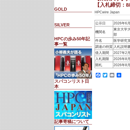
【入札締切：8/
GOLD
HPCwire Japan
公示日
2026年6
SILVER
東京大学
機関名
部
HPCの歩み50年記
件名
医学研究
事一覧
調達の特質
入札説明
借入期間
2027年2
入札期限
2026年8
開札
2026年8
Facebook
Twitter
Email
共
有
スパコンリスト日
本
記事寄稿について