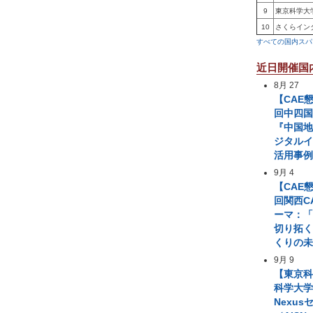
9
東京科学大
10
さくらイン
すべての国内スパ
近日開催国
8月 27
【CAE
回中四国
『中国
ジタル
活用事
9月 4
【CAE
回関西C
ーマ：「
切り拓
くりの
9月 9
【東京
科学大学 A
Nexus