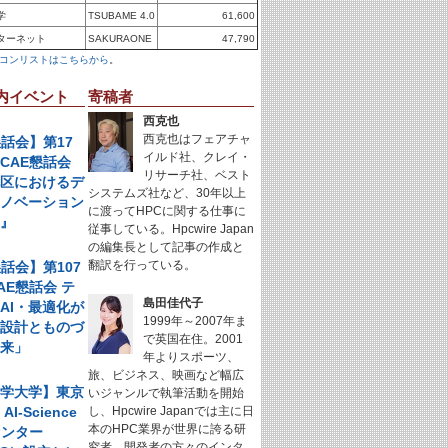
学
TSUBAME 4.0
61,600
ターネット
SAKURAONE
47,790
コンリストはこちらから
。
内イベント
寄稿者
西克也
西克也はフェアチャ
懇話会】第17
イルド社、クレイ・
CAE懇話会
リサーチ社、ベスト
地区におけるデ
システムズ社など、30年以上
イノベーション
に渡ってHPCに関する仕事に
例』
従事している。Hpcwire Japan
の編集長として記事の作成と
翻訳を行っている。
懇話会】第107
AE懇話会 テ
島田佳代子
AI・最適化が
1999年～2007年ま
く設計とものづ
で英国在住。2001
未来」
年よりスポーツ、
旅、ビジネス、映画など幅広
科学大学】東京
いジャンルで執筆活動を開始
I-Science
し、Hpcwire Japanでは主に日
本のHPC業界が世界に誇る研
センター
究者、開発者の方々のインタ