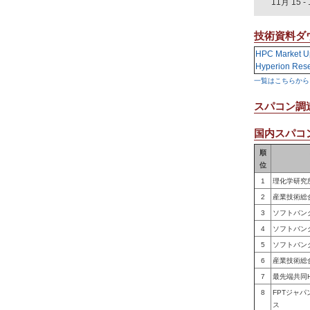
11月 15
-
技術資料ダ
HPC Market U
Hyperion Res
一覧はこちらから
スパコン調
国内スパコン
順
位
1
理化学研究
2
産業技術総
3
ソフトバン
4
ソフトバン
5
ソフトバン
6
産業技術総
7
最先端共同
8
FPTジャ
ス