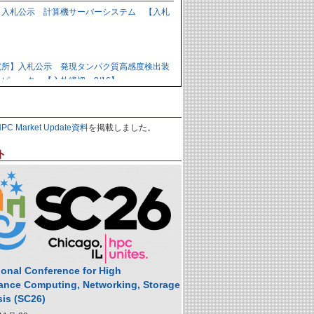
】入札公示 計算機サーバーシステム 【入札
】
究所】入札公示 発現タンパク質高感度検出装
ピュータ 【入札締切：9/16】
力研究開発機構】資料招請 ＧＰＵ計算機シス
HPC Market Update資料
を掲載しました。
9/1】
ト
力研究開発機構】入札公示 炉心損傷解析用ク
の購入 【入札締切：9/29】
】落札公示 人工知能用計算ノード 【株式会
,988,000円
ional Conference for High
ance Computing, Networking, Storage
sis (SC26)