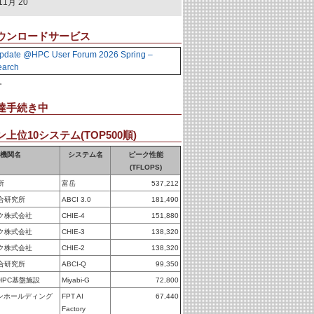
11月 20
ウンロードサービス
pdate @HPC User Forum 2026 Spring –
earch
。
達手続き中
上位10システム(TOP500順)
機関名
システム名
ピーク性能
(TFLOPS)
所
富岳
537,212
合研究所
ABCI 3.0
181,490
ク株式会社
CHIE-4
151,880
ク株式会社
CHIE-3
138,320
ク株式会社
CHIE-2
138,320
合研究所
ABCI-Q
99,350
HPC基盤施設
Miyabi-G
72,800
パンホールディング
FPT AI
67,440
Factory