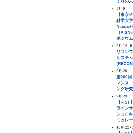
くりの
9月 9
【東京
科学大学 A
Nexus
（AIS
ポジウ
9月 14
-
9
リコン
システ
(RECON
9月 28
第206
マンス
ング研
9月 29
【RIST
ライン
ンコロ
ミュレ
10月 22
-