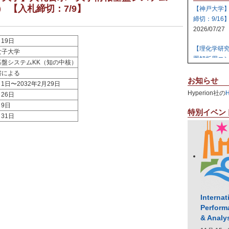
 【入札締切：7/9】
【神戸大学
締切：9/16
2026/07/27
月19日
【理化学研
女子大学
置解析用コン
基盤システムKK（知の中核）
2026/07/27
書による
お知らせ
月1日〜2032年2月29日
【日本原子
Hyperion社の
月26日
テム 【締切:
月9日
2026/07/24
特別イベン
月31日
【日本原子
ラスタ計算機
2026/07/23
【高知大学
社エレパ】 31
2026/07/21
Internat
Perform
& Analy