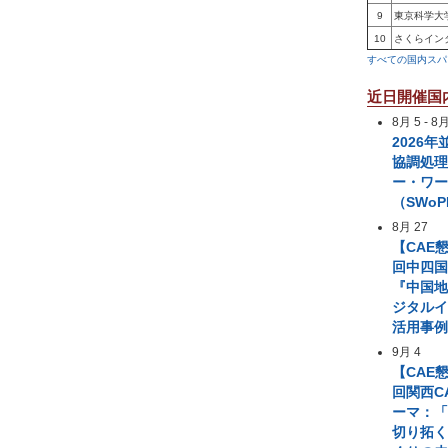
9
東京科学大
10
さくらイン
すべての国内スパ
近日開催国
8月 5
-
8月
2026
協調処
ー・ワ
（SWoP
8月 27
【CAE
回中四国
『中国
ジタル
活用事
9月 4
【CAE
回関西C
ーマ：「
切り拓