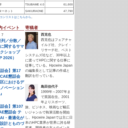
学
TSUBAME 4.0
61,600
ターネット
SAKURAONE
47,790
コンリストはこちらから
。
内イベント
寄稿者
西克也
 7
西克也はフェアチャ
年並列／分散／
イルド社、クレイ・
理に関するサマ
リサーチ社、ベスト
ークショップ
システムズ社など、30年以上
P 2026）
に渡ってHPCに関する仕事に
従事している。Hpcwire Japan
懇話会】第17
の編集長として記事の作成と
翻訳を行っている。
CAE懇話会
地区におけるデ
島田佳代子
イノベーション
1999年～2007年ま
例』
で英国在住。2001
年よりスポーツ、
懇話会】第107
旅、ビジネス、映画など幅広
AE懇話会 テ
いジャンルで執筆活動を開始
AI・最適化が
し、Hpcwire Japanでは主に日
本のHPC業界が世界に誇る研
く設計とものづ
究者、開発者の方々のインタ