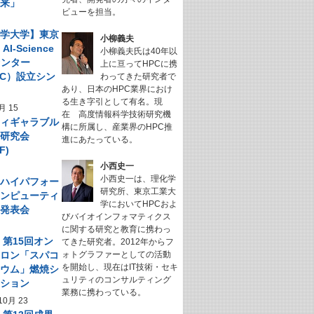
未来」
ビューを担当。
科学大学】東京
小柳義夫
I-Science
小柳義夫氏は40年以
センター
上に亘ってHPCに携
NeC）設立シン
わってきた研究者で
あり、日本のHPC業界におけ
ム
る生き字引として有名。現
月 15
在 高度情報科学技術研究機
フィギャラブル
構に所属し、産業界のHPC推
ム研究会
進にあたっている。
F)
小西史一
小西史一は、理化学
回 ハイパフォー
研究所、東京工業大
コンピューティ
学においてHPCおよ
究発表会
びバイオインフォマティクス
に関する研究と教育に携わっ
】第15回オン
てきた研究者。2012年からフ
サロン「スパコ
ォトグラファーとしての活動
を開始し、現在はIT技術・セキ
キウム」燃焼シ
ュリティのコンサルティング
ーション
業務に携わっている。
10月 23