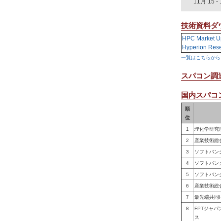
11月 15
-
技術資料ダ
HPC Market U
Hyperion Res
一覧はこちらから
スパコン調
国内スパコン
順
位
1
理化学研究
2
産業技術総
3
ソフトバン
4
ソフトバン
5
ソフトバン
6
産業技術総
7
最先端共同
8
FPTジャ
ス