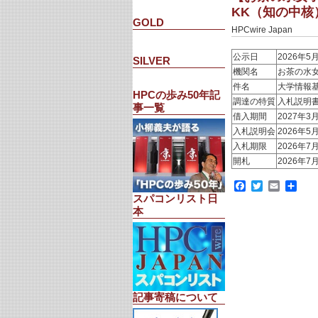
KK（知の中核）
GOLD
HPCwire Japan
公示日
2026年5
SILVER
機関名
お茶の水
件名
大学情報
HPCの歩み50年記
調達の特質
入札説明
事一覧
借入期間
2027年3
入札説明会
2026年5
入札期限
2026年7
開札
2026年7
Facebook
Twitter
Email
共
有
スパコンリスト日
本
記事寄稿について