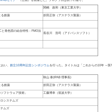
IPABセミナー
（公開）を開催した。プログラムは以下の通り。
関嶋 政和（東京工業大学）
yによる創薬
折田正弥（アステラス製薬）
Cと発色団の結合特性：FMO法
長谷川 浩司（アドバンスソフト）
におい、
創立10周年記念シンポジウム
を行った。タイトルは「これからの10年 ～
秋山 泰(IPAB 理事長)
yによる創薬
折田正弥（アステラス製薬）
のソフトウェア技術」
工藤博幸（筑波大学）
クロシステムズ
ステムズ