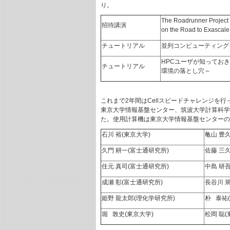
り。
The Roadrunner Project 
招待講演
on the Road to Exascal
チュートリアル
並列コンピューティング
HPCユーザが知っておき
チュートリアル
環境の落とし穴～
これまで2年間はCellスピードチャレンジを行っ
東京大学情報基盤センター、筑波大学計算科学
た。使用計算機は東京大学情報基盤センターのH
石川 裕(東京大学)
亀山 豊
久門 耕一(富士通研究所)
佐藤 三久
住元 真司(富士通研究所)
中島 研吾
成瀬 彰(富士通研究所)
長谷川 篤
姫野 龍太郎(理化学研究所)
朴 泰祐
堀 敦史(東京大学)
松岡 聡