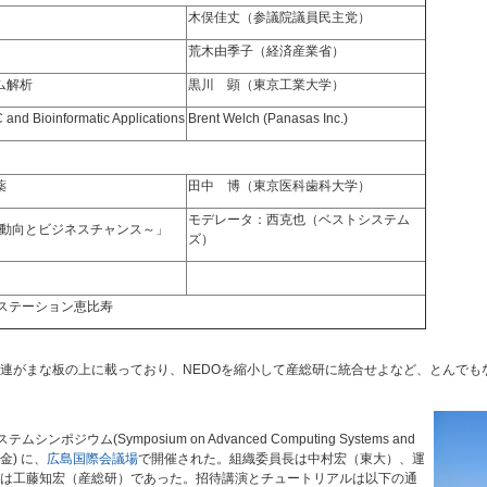
木俣佳丈（参議院議員民主党）
荒木由季子（経済産業省）
ム解析
黒川 顕（東京工業大学）
 and Bioinformatic Applications
Brent Welch (Panasas Inc.)
薬
田中 博（東京医科歯科大学）
モデレータ：西克也（ベストシステム
術動向とビジネスチャンス～」
ズ）
ステーション恵比寿
連がまな板の上に載っており、NEDOを縮小して産総研に統合せよなど、とんでも
ンポジウム(Symposium on Advanced Computing Systems and
(金) に、
広島国際会議場
で開催された。組織委員長は中村宏（東大）、運
は工藤知宏（産総研）であった。招待講演とチュートリアルは以下の通