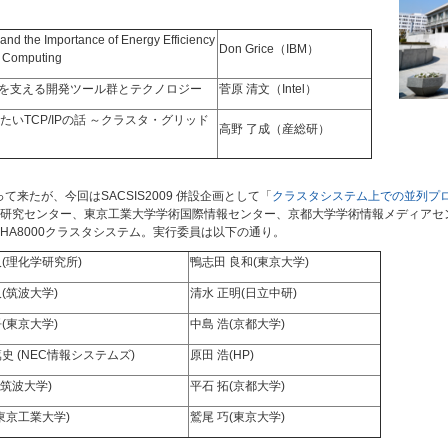
and the Importance of Energy Efficiency
Don Grice（IBM）
e Computing
を支える開発ツール群とテクノロジー
菅原 清文（Intel）
たいTCP/IPの話 ～クラスタ・グリッド
高野 了成（産総研）
て来たが、今回はSACSIS2009 併設企画として「
クラスタシステム上での並列プ
研究センター、東京工業大学学術国際情報センター、京都大学学術情報メディアセ
A8000クラスタシステム。実行委員は以下の通り。
久(理化学研究所)
鴨志田 良和(東京大学)
(筑波大学)
清水 正明(日立中研)
(東京大学)
中島 浩(京都大学)
史 (NEC情報システムズ)
原田 浩(HP)
(筑波大学)
平石 拓(京都大学)
(東京工業大学)
鷲尾 巧(東京大学)