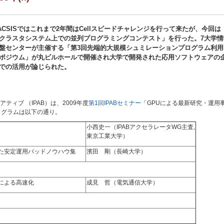
ACSISではこれまで2年間はCellスピードチャレンジを行って来たが、今回は
クラスタシステム上での並列プログラミングコンテスト」を行った。7大学情
盤センターが主催する「第3回先端的大規模シュミレーションプログラム利用
ポジウム」が丸ビルホールで開催され大学で開発された応用ソフトウェアの
での活用が論じられた。
ィブ （IPAB）は、2009年度
第1回IPABセミナー
「GPUによる最新研究・運用事例
。プログラムは以下の通り。
小西史一（IPABアクセラレータWG主査,
東京工業大学）
った安定運用バッドノウハウ集
濱田 剛（長崎大学）
による高速化
成見 哲（電気通信大学）