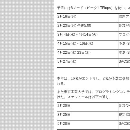
予選には8ノード（ピーク1 TFlops）を使
2月16日(月)
課題ア
2月23日(月) 午後5:00
参加登
3月 4日(水)～4月14日(火)
プログ
4月15日(水)～16日(木)
予選 (
4月22日(水) 23日(木)
本選 (
5月27日(水)
SACS
本年は、16名がエントリし、2名が予選に参
れる。
また東京工業大学では、プログラミングコンテス
けた。スケジュールは以下の通り。
2月20日
参加受
3月25日
規定課
5月28日
SACS