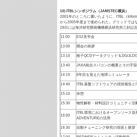
10) ITBLシンポジウム（JAMSTEC横浜）
2001年のところに書いたように、ITBL（Inform
から2005年度まで進められた。グリッドでは
29日には海洋研究開発機構横浜研究所三好記念
11:00
ES2見学会
13:00
開会の挨拶
13:10
格子QCDデータグリッド ILDG/JLD
13:40
JAXA統合スパコンの概要とその宇
14:10
8年目を迎えた地球シミュレータ
14:40
ITBL基盤ソフトウェアの現状報告と
15:10
休憩
15:30
物性解析・材料設計コミュニティ活
ITBL環境におけるオープンソース並
16:00
ADVENTUREの活用
16:30
自動チューニング研究の現状と展望