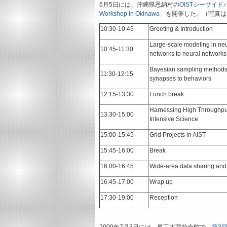
6月5日には、沖縄県恩納村の
OISTシーサイド
Workshop in Okinawa
」を開催した。（写真は
10:30-10:45
Greeting & Introduction
Large-scale modeling in neu
10:45-11:30
networks to neural networks
Bayesian sampling methods 
11:30-12:15
synapses to behaviors
12:15-13:30
Lunch break
Harnessing High Throughpu
13:30-15:00
Intensive Science
15:00-15:45
Grid Projects in AIST
15:45-16:00
Break
16:00-16:45
Wide-area data sharing and 
16:45-17:00
Wrap up
17:30-19:00
Reception