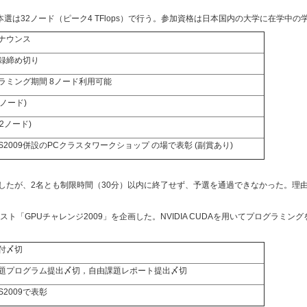
い、本選は32ノード（ピーク4 TFlops）で行う。参加資格は日本国内の大学に在学
ナウンス
録締め切り
ラミング期間 8ノード利用可能
8ノード)
32ノード)
IS2009併設のPCクラスタワークショップ の場で表彰 (副賞あり)
加したが、2名とも制限時間（30分）以内に終了せず、予選を通過できなかった。理
ト「GPUチャレンジ2009」を企画した。NVIDIA CUDAを用いてプログラミ
付〆切
題プログラム提出〆切，自由課題レポート提出〆切
IS2009で表彰