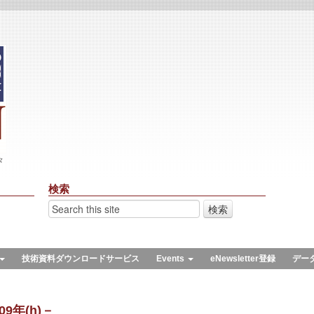
々
検索
技術資料ダウンロードサービス
Events
eNewsletter登録
デー
9年(h)－