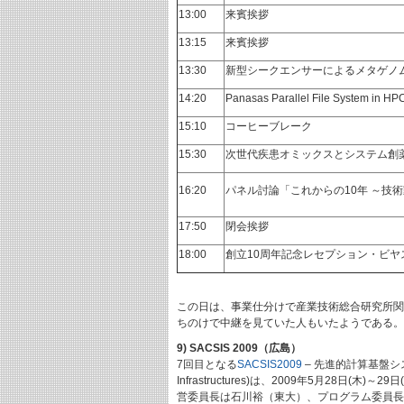
13:00
来賓挨拶
13:15
来賓挨拶
13:30
新型シークエンサーによるメタゲノ
14:20
Panasas Parallel File System in HPC
15:10
コーヒーブレーク
15:30
次世代疾患オミックスとシステム創
16:20
パネル討論「これからの10年 ～技
17:50
閉会挨拶
18:00
創立10周年記念レセプション・ビヤ
この日は、事業仕分けで産業技術総合研究所関
ちのけで中継を見ていた人もいたようである。
9) SACSIS 2009（広島）
7回目となる
SACSIS2009
– 先進的計算基盤システムシ
Infrastructures)は、2009年5月28日(木)～29日
営委員長は石川裕（東大）、プログラム委員長