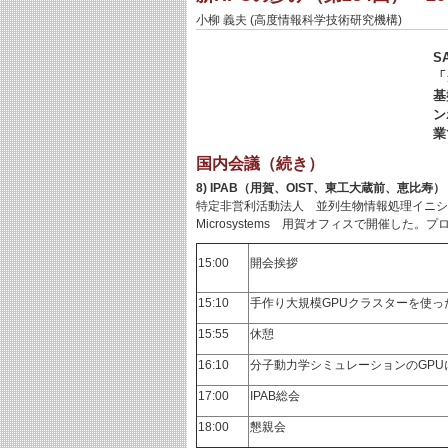
小柳 義夫 (高度情報科学技術研究機構)
S
「
基
ン
業
国内会議（続き）
8) IPAB（用賀、OIST、東工大蔵前、恵比寿）
特定非営利活動法人 並列生物情報処理イニシアテ
Microsystems 用賀オフィスで開催した
15:00
開会挨拶
15:10
手作り大規模GPUクラスターを使
15:55
休憩
16:10
分子動力学シミュレーションのGPU
17:00
IPAB総会
18:00
懇親会