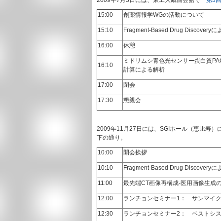
2009年7月3日には、東工大蔵前会館で
第3回
15:00
創薬情報学WGの活動について
15:10
Fragment-Based Drug Discover
16:00
休憩
ミドリムシ青色光センサー蛋白質PA
16:10
計算による解析
17:00
閉会
17:30
懇親会
2009年11月27日には、SGIホール（恵比寿）
下の通り。
10:00
開会挨拶
10:10
Fragment-Based Drug Discover
11:00
最先端CT画像再構成-医用画像生成
12:00
ランチョンセミナー1： サンマイ
12:30
ランチョンセミナー2： ベストシ