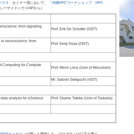
ハウス
セミナー室において、「
沖縄HPCワークショップ HPC
シーサイドハウスHPから）
roscience: from signaling
Prof. Erik De Schutter (OIST)
in neuroscience: from
Prof. Kenji Doya (OIST)
t Computing for Compute
Prof. Miron Livny (Univ of Wisconsin)
Mr. Satoshi Sekiguchi (AIST)
data analysis for eScience
Prof. Osamu Tatebe (Univ of Tsukuba)