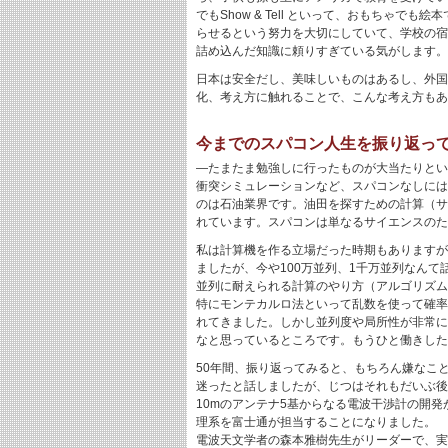
でもShow & Tell といって、おもち
らせるという努力を大切にしていて、学校の宿
詰め込んだ知識に頼りすぎている気がします。
日本は安全だし、美味しいものはあるし、外国
化、考え方に触れることで、こんな考え方もあ
今までのスパコン人生を振り返っ
―たまたま勉強しに行ったものが大当たりとい
衝突シミュレーションなど、スパコンなしには
のは石油業界です。油田を探すための計算（サ
れています。スパコンは単なるサイエンスのた
私は計算機を作る立場だった時期もありますが
ましたが、今や100万並列、1千万並列なん
並列に耐えられる計算のやり方（アルゴリズム
特にモンテカルロ法といって乱数を使って確率
れてきました。しかし並列度や局所性が非常に
なと思っているところです。もうひと働きした
50年間、振り返ってみると、もちろん嫌なこ
迷ったと話しましたが、じつはそれもだいぶ後
10mのアンテナ5基からなる電波干渉計の開
理系を富士通が担当することになりました。
電波天文学者の森本雅樹先生がリーダーで、実