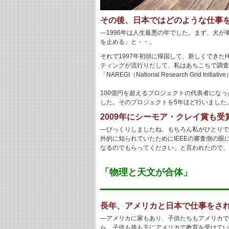
その後、日本ではどのような仕事
―1996年は人生最悪の年でした。まず、犬
を止める」と・・。
それで1997年初頭に帰国して、新しくでき
ティングが流行りだして、私はあちこちで調査
「NAREGI（National Research Gri
100億円を超えるプロジェクトの代表者にな
した。そのプロジェクトを5年ほど行いました
2009年にシーモア・クレイ賞も
―びっくりしましたね。もちろん私がひとりで
外的に知られていたためにIEEEの審査側の
なるのでもらってください」と言われたので、
「物理と天文が合体」
長年、アメリカと日本で仕事をさ
―アメリカに家もあり、子供たちもアメリカで
ら、子供も孫も主にアメリカで教育を受けてい