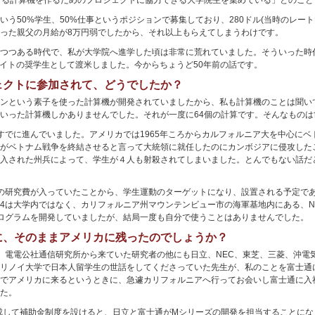
きる計算機を作るためのプロジェクトに協力できる大学院生を集めている」とのこと
う50%学生、50%仕事というポジションで募集しており、280ドル(当時のレートで
った親父の月給が8万円弱でしたから、それ以上もらえてしまうわけです。
つつある時代で、私が大学院へ進学した頃は非常に荒れていました。そういった時
ライトの奨学生として渡米しました。今からちょうど50年前の話です。
ェクトに参加されて、どうでしたか？
ンという素子を使った計算機が開発されていましたから、私も計算機のことは聞い
いった計算機しかありませんでした。それが一度に64個の計算です。そんなものは
でに進んでいました。アメリカでは1965年ころからカルフォルニア大を中心にベト
がベトナム戦争を終結させると言って大統領に就任したのにカンボジアに侵攻した
入された州兵によって、学生が４人も射殺されてしまいました。とんでもない話だ
の研究費が入っていたことから、学生運動のターゲットになり、設置される予定で
4は大学内ではなく、カリフォルニア州マウンテンビュー市の海軍基地内にある、N
ログラムを開発していましたが、結局一度も自分で使うことはありませんでした。
に、そのままアメリカに残ったのでしょうか？
、電電公社通信研究所から来ていた研究者の他にも日立、NEC、東芝、三菱、沖電
リノイ大学で日本人留学生の世話をしてくださっていた先生が、私のことを富士通
でアメリカに来るというときに、急遽カリフォルニアへ行ってお会いし富士通に入
た。
編成して補助金制度を設けると、日立と富士通がMシリーズの開発を担当することに