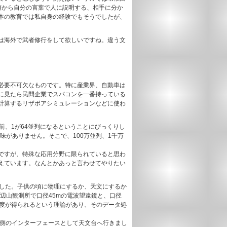
い頃から自分の言葉で人に説明する、相手に分か
本の教育では私自身の経験でもそうでしたが、
は海外で武者修行をして欲しいですね。違う文
必要不可欠なものです。特に産業界、自動車は
に見たら民間企業でスパコンを一番持っている
計算するリザボアシミュレーションなどに使わ
前、1が64並列になるということにびっくりし
味がありません。そこで、100万並列、1千万
ですが、特殊な応用分野に限られていると思わ
えています。なんとかあっと言わせてやりたい
でした。子供の頃に物理にするか、天文にするか
辺山観測所で口径45mの電波望遠鏡と、口径
像度が得られるという理論があり、そのデータ処
通側のインターフェースとして天文台へ行きまし