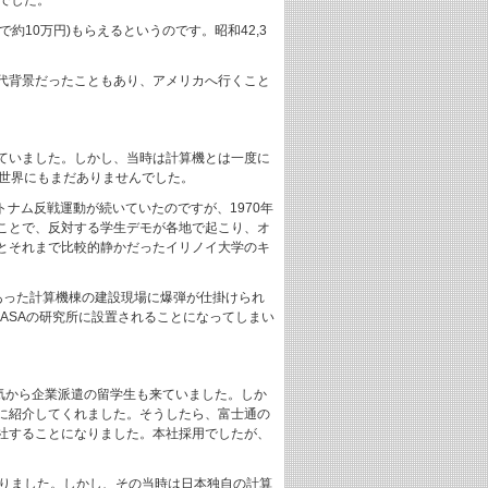
でした。
約10万円)もらえるというのです。昭和42,3
代背景だったこともあり、アメリカへ行くこと
ていました。しかし、当時は計算機とは一度に
世界にもまだありませんでした。
ナム反戦運動が続いていたのですが、1970年
ことで、反対する学生デモが各地で起こり、オ
とそれまで比較的静かだったイリノイ大学のキ
あった計算機棟の建設現場に爆弾が仕掛けられ
ASAの研究所に設置されることになってしまい
気から企業派遣の留学生も来ていました。しか
に紹介してくれました。そうしたら、富士通の
社することになりました。本社採用でしたが、
なりました。しかし、その当時は日本独自の計算