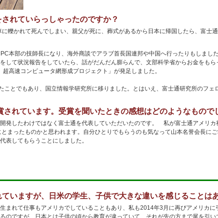
をされていらっしゃったのですか？
が車に轢かれて死んでしまい、親父が死に、葬式があるから日本に帰国したら、富士
たHPC本部の技師長になり、海外商談でアラブ首長国連邦や中国へ行ったりもしまし
をして状況報告をしていたら、話がだんだん膨らんで、文部科学省からお金をもらっ
d Initiative）超高速コンピュータ網形成プロジェクト」が発足しました。
ったことでもあり、国立情報学研究所に移りました。とはいえ、富士通研究所のフェ
。
受賞されています。受賞を聞いたときの感想はどのようなもので
開発したわけではなく富士通を代表していただいたのです。 私が富士通アメリカ
眼にとまったものかと思われます。自分ひとりでもらうのも気なって山本名誉会長に
代表してもらうことにしました。
れていますが、日米の学生、子供で大きな違いを感じることは
生まれて仕事もアメリカでしていることもあり、私も2014年3月に再びアメリカ
るのですが、日本とは子供の頃から教育が違っていて、それが先の方まで尾を引い