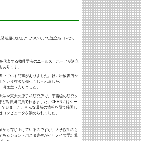
に醤油瓶のおまけについていた逆立ちゴマが、
紀を代表する物理学者のニールス・ボーアが逆立
もあります。
書いている記事がありました。後に岩波書店か
生という有名な先生もおられました。
）研究室へ入りました。
大学や東大の原子核研究所で、宇宙線の研究を
ほど客員研究員で行きました。CERNにはシー
理していました。そんな最新の情報を得て帰国し
はコンピュータを勧められました。
？
頃から存じ上げているのですが、大学院生のと
であるジョン・パスタ先生がイリノイ大学計算