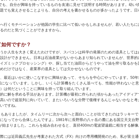
ゃでも絵本でも、自分が興味を持っているものを友達に見せて説明する時間があります。幼
題でも覚えさせることよりも、自分の考えを書かせるものが多かったようです。日
へ行くモチベーションが他国の学生に比べて低いかもしれませんが、若い人たちに
るのだと気づくことができますから。
て如何ですか？
うか人生を大きく変えたわけですが、スパコンは科学の発展のための道具としては
設計ができません。日本は石油産業がないからあまり知られていませんが、世界的
イズミックプロセッシング）や、探し当てた油田からどうやって油を搾り取るかを
めだけではなく、産業界の道具としては欠かせないものです。
、最近はいかに使いこなすかに興味があって、そちらを中心にやっています。50年
て話になっています。しかし、いくら計算機をたくさん並べても、性能が伴わないと意
）は何だということに興味を持って取り組んでいます。
的に解を求める手法があります。計算機が最初に作られた頃からあったアイディア
高いので超並列に向いていて、またいろいろな分野で復権するんじゃないかなと考
いですね。
ともありましたが、タイムリーに次から次へと面白いことが出てきたのはラッキー
になってから合体したんですよ。1981年に長野県の八ヶ岳の麓にある国立天文台野
発が始まりました。これらを組み合わせると、直径400mの電波望遠鏡に相当する解
際には近田義広先生が考案された方式（FX）向けの専用機開発のため、私が富士