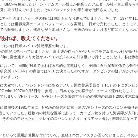
、IBMから独立したジーン・アムダール博士が創業したアムダール社へ富士通から
発に取り組んでいました。そのプロジェクトの牽引者が池田さんでした。
ルニアへ行きましたが、その時には設計もかなり進んでいました。そして、1974年11
算機としては世界最高のコストパフォーマンスを実現し、日米で売れました。とくにアメ
でも販売しました。残念ながら池田さんは、発表の僅か１カ月ほど前に亡くなられて
があれば、教えてください。
ったのは日米スパコン貿易摩擦の時です。
コンの開発に携わっていましたが、富士通が作ったVPシリーズをアムダール社が売り
1992年に富士通アメリカ社がスパコンビジネスを引き継いで行うことになり、私は
において、民間が対象であれば政治的な問題はなく、実際に石油探査関係でも数台
究所（NCAR）の商談ではNECに決まったのですが、ダンピングの疑いがかけられ、
まいました。
に大変でした。ワシントン市にあるアメリカ国際貿易委員会（ITC）の下にダンピ
 wire 1997年9月5日号 参照）。日本でもその様子がニュースで流れたらしく
しまい、VPシリーズ、VPPシリーズを販売するための現地の組織も2006年末に
に帰国後の1981年頃に、NASAの研究所に富士通のVPシリーズのスパコンを売り
働していました。建物内の特別な区域にあって、カービン銃を持った海兵隊が入口
。その次の年だったか、クレイのスパコンが入り、イリアック4はお役御免になっ
ドといって汎用計算機が付いていて、直径１mのディスクが回っていました。その