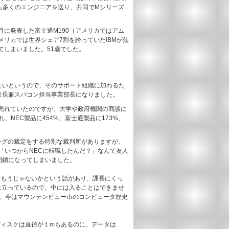
も多くのエンジニアを送り、共同でMシリーズ
月に発表した富士通M190（アメリカではアム
リカでは世界シェア7割を誇っていたIBMが焦
しまいました。51歳でした。
たいというので、そのサポート組織に加わるた
副社長兼スパコン担当事業部長になりました。
売れていたのですが、大学や政府機関の商談に
NEC製品に454%、富士通製品に173%、
ングの裁定をする特別な裁判所がありますが、
、「いつからNECに転職したんだ？」なんて友人
閉鎖になってしまいました。
込もうじゃないかという話があり、課長にくっ
に立っているので、中には入ることはできませ
て、今はマウンテンビュー市のコンピュータ歴史
ディスクは直径が１mもあるのに、データは