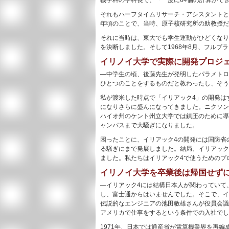
機学科の学科長で、「一度に64個の計算がで
それもハーフタイムリサーチ・アシスタントとい
年頃のことで、当時、原子核研究所の助教授だ
それに当時は、東大でも学生運動がひどくなり
を決断しました。そして1968年8月、フルブ
イリノイ大学で実際に開発プロジ
―中学生の頃、後藤先生が発明したパラメトロ
ひとつのことをするものだと教わったし、そう
私が渡米した時点で「イリアック4」の開発はす
になりさらに盛んになってきました。ニクソン
ハイオ州のケント州立大学では鎮圧のために導
ャンパスまで大騒ぎになりました。
困ったことに、イリアック4の開発には国防省
る騒ぎにまで発展しました。結局、イリアック
ました。私たちはイリアック4で使うためのプ
イリノイ大学を卒業後は帰国せず
―イリアック4には結構日本人が関わっていて
し、富士通からはいませんでした。そこで、イ
伝説的なエンジニアの池田敏雄さんが役員会議
アメリカで仕事をするという条件での入社でし
1971年、日本では通産省が電算機業界を再