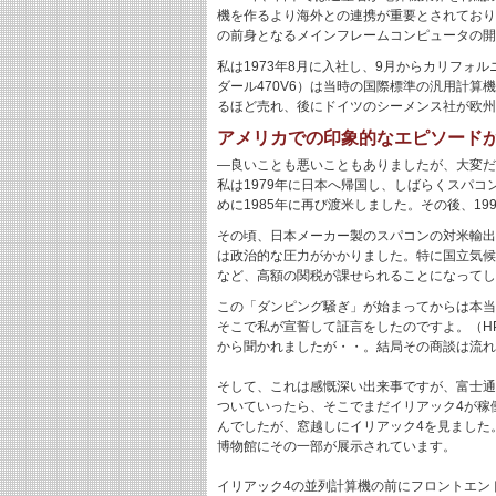
機を作るより海外との連携が重要とされており
の前身となるメインフレームコンピュータの開
私は1973年8月に入社し、9月からカリフォ
ダール470V6）は当時の国際標準の汎用計
るほど売れ、後にドイツのシーメンス社が欧州
アメリカでの印象的なエピソード
―良いことも悪いこともありましたが、大変だ
私は1979年に日本へ帰国し、しばらくスパ
めに1985年に再び渡米しました。その後、
その頃、日本メーカー製のスパコンの対米輸出
は政治的な圧力がかかりました。特に国立気候研
など、高額の関税が課せられることになってし
この「ダンピング騒ぎ」が始まってからは本当
そこで私が宣誓して証言をしたのですよ。（HPC
から聞かれましたが・・。結局その商談は流れて
そして、これは感慨深い出来事ですが、富士通
ついていったら、そこでまだイリアック4が稼
んでしたが、窓越しにイリアック4を見ました
博物館にその一部が展示されています。
イリアック4の並列計算機の前にフロントエン