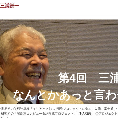
三浦謙一
第4回 三浦
なんとかあっと言わ
い
した世界初の並列計算機「イリアック4」の開発プロジェクトに参加。以降、富士通で
学研究所の「超高速コンピュータ網形成プロジェクト」（NAREGI）のプロジェク