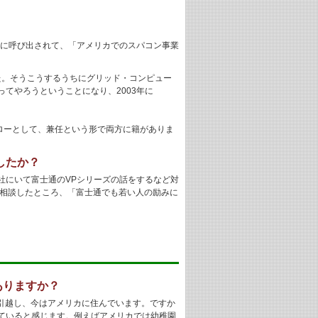
通に呼び出されて、「アメリカでのスパコン事業
た。そうこうするうちにグリッド・コンピュー
てやろうということになり、2003年に
ローとして、兼任という形で両方に籍がありま
したか？
社にいて富士通のVPシリーズの話をするなど対
ご相談したところ、「富士通でも若い人の励みに
ありますか？
に引越し、今はアメリカに住んでいます。ですか
ていると感じます。例えばアメリカでは幼稚園