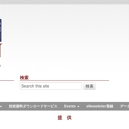
々
検索
技術資料ダウンロードサービス
Events
eNewsletter登録
デー
提 供