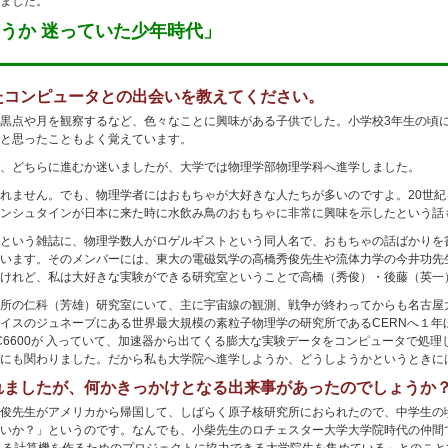
ました。
うか 迷っていた少年時代」
たコンピュータとの出会いを教えてください。
黒点や月を観察するなど、色々なことに興味がある子供でした。小学校3年生の頃
と思ったこともよく覚えています。
、どちらに進むか迷いましたが、大学では物理学部物理学科へ進学しました。
れません。でも、物理学者にはおもちゃが大好きな人たちが多いのですよ。20世
ンシュタインが日本に来た時に水飲み鳥のおもちゃに非常に興味を示したという話
という雑誌に、物理学数人がロゲルギストという同人名で、おもちゃの話ばかりを
います。そのメンバーには、東大の電磁気学の高橋秀俊先生や流体力学の今井功先
けれど、私は大好きな実験ができる研究室ということで高橋（秀俊）・後藤（英一
所の仁科（芳雄）研究室にいて、主に宇宙線の観測、戦争が終わってからも名古屋
イスのジュネーブにある世界最大規模の素粒子物理学の研究所であるCERNへ１年
C6600が 入っていて、加速器から出てくる膨大な実験データをコンピュータで処
にも関わりました。だから私も大学院へ進学しようか、どうしようかというときに
れましたが、何かきっかけとなる出来事があったのでしょうか
俊先生がアメリカから帰国して、しばらく原子核研究所におられたので、中学生の
いか？」というのです。なんでも、小柴先生のロチェスター大学大学院時代の仲間