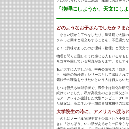
ンに携わられている三浦謙一先生にお話を伺い
「物理にしようか、天文にしよ
どのようなお子さんでしたか？ま
―小さい頃から工作をしたり、望遠鏡で太陽の
クルっと回すと逆立ちすることを、不思議だな
とくに興味があったのが理科（物理）と天文で
物理と聞くと難しそうに感じる人もいるかもし
ちゴマを回している写真があります。またアイ
私が大学に入学した頃、中央公論社の「自然」
ら「物理の散歩道」シリーズとして出版されて
素粒子の理論をやりたいという人は何人もいた
じつは親父も物理学者で、戦争中は理化学研究
続けていました。私が高校生のときに親父がス
モア・クレイが設計した大型コンピュータCD
た親父は、高エネルギー加速器研究機構の設立
大学院生の時に、アメリカへ渡ら
―のちにノーベル物理学賞を受賞された小柴昌
きに「けんぼう、いい話があるから一口乗らな