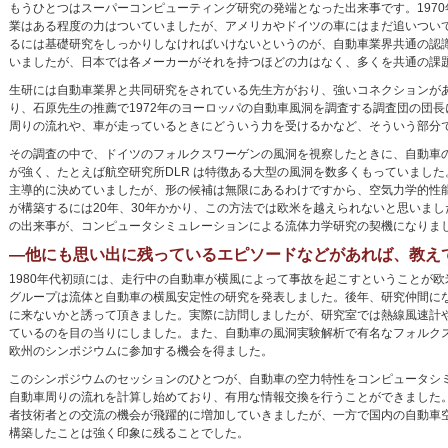
もうひとつはスーパーコンピューティング研究の発端となった出来事です。197
業はある程度の力はついていましたが、アメリカやドイツの車にはまだ追いつい
るには基礎研究をしっかりしなければいけないというのが、自動車業界共通の認
いましたが、日本では各メーカーがそれを持つほどの力はなく、多くを共通の課
生研には自動車業界と共同研究をされている先生方がおり、強いコネクションが
り、石原先生の推薦で1972年のヨーロッパの自動車風洞を調査する調査団の団
周りの流れや、車が走っているときにどういう力を受けるかなど、そういう部分
その調査の中で、ドイツのフォルクスワーゲンの風洞を視察したときに、自動車
が強く、たとえば航空研究所DLR は特徴ある大型の風洞を数多くもっていまし
主導的に決めていましたが、形の候補は無限にあるわけですから、空気力学的性
が構築するには20年、30年かかり、この方法では欧米を越えられないと思いま
の出来事が、コンピュータシミュレーションによる流体力学研究の契機になりま
―他にも思い出に残っているエピソードなどがあれば、教え
1980年代初頭には、走行中の自動車が横風によって事故を起こすということが欧
グループは流体と自動車の横風安定性の研究を発表しました。後年、研究仲間になる
に来ないかと誘って頂きました。実際に訪問しましたが、研究室では熱線風速計
ているのを目の当りにしました。また、自動車の風洞実験解析で有名なフォルクス
欧州のシンポジウムに参加する機会を得ました。
このシンポジウムのセッションのひとつが、自動車の空力特性をコンピュータシ
自動車周りの流れを計算し始めており、有用な情報交換を行うことができました
者技術者との交流の機会が飛躍的に増加していきましたが、一方で国内の自動車
構築したことは強く印象に残ることでした。