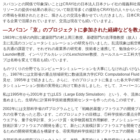
スパコンとの関係で印象深いことはCRAY社の日本法人日本クレイ社の堀義和社
リソースの提供や結果の表示について助言等多くの援助をCRAY社の人々からい
の寄稿を依頼されたときに、堀さんとの交流を書かせていただきました。日本CR
する企業で活躍されていますが、交流は現在でも続いていますよ。
―スパコン「京」のプロジェクトに参加された経緯などを教
1983年に生研の内部に建築部門の村上周三教授、基礎部門の吉澤徴教授（故人）と機械部門の私の３人
主に乱流のコンピュータシミュレーションの研究を行いました。乱流現象は航空
る共通の課題です。それぞれの産業界の研究者、技術者と連携して、勉強会やシンポ
Launder教授、インペリアルカレッジのLeschiziner教授、カールスルー
プは名称を変えて現在も続いています。
ものづくりの分野でもコンピュータシミュレーションを大事にしなければいけない
た。1987年には文部省の重点領域研究に数値流体力学(CFD: Computational
見せ、1995年まで続きました。さらに、そのプロジェクトに集まった各大学の
タシミュレーション技術の実用化に向けて動き出しました。そして、スーパーコ
私は1995年から2001年まではLES（Large Eddy Simulation）
進めました。生研内に計算科学技術連携技術センターを作ったのもこの頃です。
2002年には文部科学省のITプログラムとして「戦略的基盤ソフトウエアの開
大の仕事であったと思います。このプロジェクトの目標は、①科学技術の重点分
ウエアを、量子化学計算、タンパク質・化学物質相互作用解析、ナノシミュレー
技術計算ソフトウエアの開発を通じて、新たに大規模計算ソフトウエアを開発で
るための開発研究拠点を構築する、④実用的科学技術計算ソフトウエアの開発・