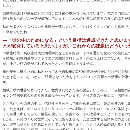
者たちは、実験結果を上回る精度で流れを再現することに成功しています。境界
した。
自動車の設計や生産にもスパコンに活躍の場が与えられています。私の専門の近
伸行教授らのグループが成功しています。これらの仕事は産業界の方々の協力が
私の学者人生とスパコンの発展が一致しました。これはタイミング的にも幸運で
に幸せでしたね。
―「世の中のためになる」という目標は達成できたと思いま
とが変化していると思いますが、これからの課題はどういっ
中学生時代、高校生時代に物理学的なことを好み、それを通して世の中の役に立
ら結果が戦略的基盤ソフトウエアの開発プロジェクトの立ち上げにつながり、そ
が、小さい時の夢がこれであったという自信はありません。
車が安全に動くために私のやってきた自動車のCFDの普及が社会にどれだけ貢献
たとは思っていないから、77歳となった今もまだスパコンの実用への活用の仕
す。
機械工学の世界で育ってきた、教育されてきた者の視点というのは、「信頼性の
イシン精機株式会社の社外取締役をやっています。会社方針の一番上に「信頼性
ところが、今の世の中は、信頼性を自分たちで確かめる以前に、製品を世の中に
は、たとえば、デトロイトとシリコンバレーの対比で、デトロイトの古い体質は
くても世に出してみて、情報を戻して、改善する。その改善するスピードはもの
しかし、ものづくりの世界はそうではありません。安全に対する信頼をどのよう
か。現在はそういう問題に直面していると感じます。たとえ人の命の関わるとし
くても60年前には想定していなかった時代に入っています。