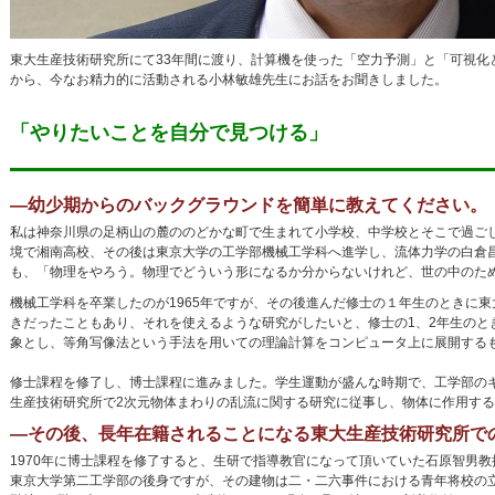
東大生産技術研究所にて33年間に渡り、計算機を使った「空力予測」と「可視
から、今なお精力的に活動される小林敏雄先生にお話をお聞きしました。
「やりたいことを自分で見つける」
―幼少期からのバックグラウンドを簡単に教えてください。
私は神奈川県の足柄山の麓ののどかな町で生まれて小学校、中学校とそこで過ご
境で湘南高校、その後は東京大学の工学部機械工学科へ進学し、流体力学の白倉
も、「物理をやろう。物理でどういう形になるか分からないけれど、世の中のた
機械工学科を卒業したのが1965年ですが、その後進んだ修士の１年生のときに東大
きだったこともあり、それを使えるような研究がしたいと、修士の1、2年生の
象とし、等角写像法という手法を用いての理論計算をコンピュータ上に展開する
修士課程を修了し、博士課程に進みました。学生運動が盛んな時期で、工学部の
生産技術研究所で2次元物体まわりの乱流に関する研究に従事し、物体に作用す
―その後、長年在籍されることになる東大生産技術研究所で
1970年に博士課程を修了すると、生研で指導教官になって頂いていた石原智男
東京大学第二工学部の後身ですが、その建物は二・二六事件における青年将校の