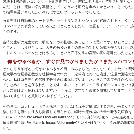
階地下1階の古いコンクリート建造物でした。現在は取り壊されて新美術館とな
んだことは、流体力学を基盤として、どういう研究を進めるかということでした
て指導を受けましたが、それはすごいプレッシャーでしたね。
石原先生は自動車のオートマティックトランスミッションに代表されるトルクコ
コンバータの研究をしている人がほとんどでしたし、装置もトルクコンバータに
うのです。
当時の生研の先生方には明確な二つの指標があったように思います。ひとつは、
うこと。 もうひとつは、大学の教授たるもの自分の新しい領域を作らなければ
「トルクコンバータだけはやるな」という石原先生の言葉の真の意味だったと思
―何をやるべきか、すぐに見つかりましたか？またスパコン
それから５年ほど、何をやるべきか相当に悩みました。そんな中で、ふたつの契
屋大学の古屋善正教授が機械学会の中に、非定常流における流速、流量の測定方
られ、私は白倉先生の代理で分科会に出席していました。そこで古屋先生から流
てまとめることを任されたことです。今でこそ、ビジュアライゼーションという
いう言葉はよく使われていますが、当時は「大学で可視化を研究しています」と
るのですか？」と質問されるほどでしたよ。
その時に、コンピュータで画像処理をすれば流れを定量測定する方向があるなと
微小粒子を流れに注入し撮影して得られる、瞬時の流れ場の大量の時系列画像を
CAFV（Computer Aided Flow Visualization）という分野の研究を一か
像流速測定法(PIV: Particle Image Velocimetry)という分野になり、流れ
した。