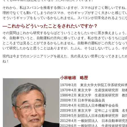
それから、私はスパコンを推進する側にいますが、スマホはすごく難しいですね
理的でなくても動いてしまうのがスマホ、そのギャップがすごく大きいと感じて
そういうギャップをもっているかもしれません。スパコンが日常化されるように
―これからどういったことをされたいですか？
その質問はこれから研究するならばどういうことをしたいかに置き換えましょう
今、自動車でいうと、自動運転の方向に移っています。私が生きているうちには
ところまでは見ることができるかもしれません。自動車の運転がこの先どうなって
いて研究したかなと思うことはありますが、たぶん、そうはしないでしょう。そ
現代は今までのエンジニアリングを超えた、先の見えない世界になってきました
ね！
小林敏雄 略歴
1970年3月 東京大学大学院工学系研究科
1970年4月 東京大学 生産技術研究所 助
1986年2月 東京大学 生産技術研究所 教
2000年7月 日本学術会議会員
2001年4月 社団法人日本機械学会会長
2003年3月 東京大学 定年により退職 
2003年5月 財団法人日本自動車研究所 副
2012年4月 一般財団法人 日本自動車研
2012年6月 一般財団法人 生産技術研究