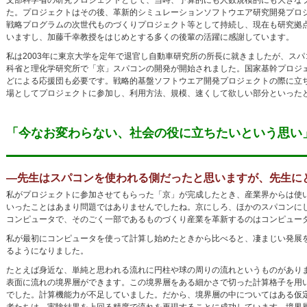
文部科学省の研究プロジェクトとして、当時、予算的にも人数規模的にも大きな
た。プロジェクトはその後、革新的シミュレーションソフトウエア研究開発プロジ
戦略プログラムの次世代ものづくりプロジェクト等として持続し、現在も研究拠
いますし、加藤千幸教授をはじめとする多くの後輩の活躍に感謝しています。
私は2003年に東京大学を定年で退官し自動車研究所の所長に就きましたが、スパ
科省と理化学研究所で「京」スパコンの開発が開始されました。国家基幹プロジ
どによる応援団も必要です。戦略的基盤ソフトウエア開発プロジェクトの際に立
場としてプロジェクトに参加し、利用方法、規模、速くして欲しい部分といった
「今なお変わらない、社会の役に立ちたいという思い
―先生はスパコンを使われる側だったと思いますが、先生に
私がプロジェクトに参加させてもらった「京」が完成したとき、産業界からは使
いったことはあまり問題ではありませんでしたね。京にしろ、ほかのスパコンに
コンピュータで、そのごく一部であるものづくり産業を革新するのはコンピュー
私が最初にコンピュータを使って計算し始めたときから比べると、凄まじい発展
るようになりました。
たとえば身近な、単純と思われる流れに円柱や球の周りの流れというものがあり
表面に流れの境界層ができます。この境界層をある細かさで切った計算格子を用
でした。計算機能力が不足していました。だから、境界層の中についてはある仮