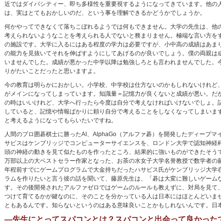
近ではダイバシティー、即ち多様性を重要視するようになってきています。他の
は、実はとてもおかしいのだ、という事を理解できるかどうかでしょうか。
何かやってできなくて落ちこぼれるようでは何もできません。大学の先生は、他
考えられないようなことを考えられる人でないと務まりません。極端な言い方を
の施設です。大学に入るにはある程度の学力は必要ですが、小中高の成績はあま
の能力を見抜いてそれを伸ばすようにしてあげるのが良いでしょう。僕の両親は
いませんでした。成績が悪かった中学以降は勉強しろとも言われませんでした。
りがたいことだったと思いますよ。
今の教育は明らかにおかしい。小学校、中学校は仕方ないのかもしれないけれど
がメインになってしまっています。知識量＝記憶力が良くないと成績が悪い。だ
の時はいいけれど、大学へ行ったら今度は自分で考えなければいけないでしょ。
していると、記憶や情報ばかりに頼り自分で考えることをしなくなってしまいま
と考えるようになってもらいたいですね。
人間のプロ囲碁棋士に勝ったAI、AlphaGo（アルファ碁）を開発したディープマ
サビスはケンブリッジでコンピューターサイエンスを、ロンドン大学で認知神経
頭の神経の動きを見て似たものを作ったところ、結果的に強いものができたそうで
万部以上の大ベストセラー作家となった、お茶の水女子大学名誉教授で数学者の藤
年程前すでにゲームプログラムで大金持ちだったハサビス氏がケンブリッジ大学
ラムを作りたいと言う彼の話を聞いて、藤原先生は、「碁は大変に難しいゲームな
す。その後開発されたアルファゼロではゲームのルールも教えずに、対局を見て
つけて育てるかが鍵なのに、そのことを分かっている人は日本にはほとんどいま
ともあるんです。知らないというのはある意味良いことかもしれないんです。日
―先生にとってスパコンとは？スパコンと出会って良かった