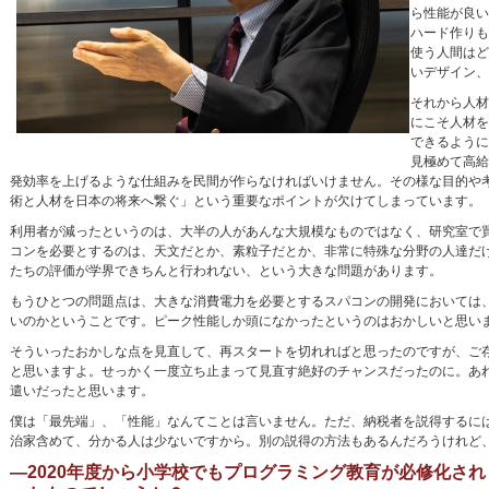
ら性能が良い
ハード作りも
使う人間はど
いデザイン、
それから人材
にこそ人材を
できるように
見極めて高給
発効率を上げるような仕組みを民間が作らなければいけません。その様な目的や
術と人材を日本の将来へ繋ぐ」という重要なポイントが欠けてしまっています。
利用者が減ったというのは、大半の人があんな大規模なものではなく、研究室で
コンを必要とするのは、天文だとか、素粒子だとか、非常に特殊な分野の人達だ
たちの評価が学界できちんと行われない、という大きな問題があります。
もうひとつの問題点は、大きな消費電力を必要とするスパコンの開発においては
いのかということです。ピーク性能しか頭になかったというのはおかしいと思い
そういったおかしな点を見直して、再スタートを切れればと思ったのですが、ご
と思いますよ。せっかく一度立ち止まって見直す絶好のチャンスだったのに。あ
遣いだったと思います。
僕は「最先端」、「性能」なんてことは言いません。ただ、納税者を説得するに
治家含めて、分かる人は少ないですから。別の説得の方法もあるんだろうけれど
―2020年度から小学校でもプログラミング教育が必修化さ