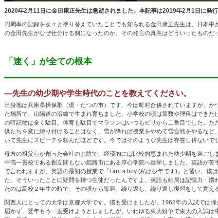
2020年2月11日に金田康正先生は急逝されました。本記事は2019年2月1日に
円周率の記録を次々と塗り替えていたことでも知られる金田康正先生は、日本中
の金田先生がなぜ仕分ける側になったのか、その発言の真意はどういったものだ
「速く」が全ての根本
―先生の幼少期や学生時代のことを教えてください。
出身地は兵庫県揖保郡（現・たつの市）です。今は町村合併されていますが、か
た場所で、山陽道の沿線で生まれ育ちました。小学校の頃は算数や理科はできた
の暗記物は全く駄目。体育も駄目でマラソンはいつもビリから二番目でした。た
供たちを変に縛り付けることはなく、雪が降れば授業をやめて雪合戦をやるなど
いて先生にスピーチを頼んだほどです。今ではそのような先生は存在し得ないで
母方の祖父らが創った会社のお陰で、経済的には比較的恵まれた幼少期を過ごし
中高一貫校である創立間もない姫路市にある淳心学院へ進学しました。英語が苦
で言われますが、英語の最初の授業で「I am a boy (私は少年です)」と習い
た。そういったことに疑問を持つ生徒だったんですよ。英語も結局は記憶力・慣
たのは高校２年生の時で、その頃から毎週、繰り返し、繰り返し復習をして覚え
関西人にとっての大学は京都大学です。僕も受けましたが、1968年の入試では
届かず、翌年もう一度受けようとしましたが、いわゆる東大紛争で東大の入試は