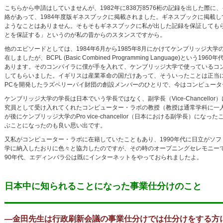
こちらから申請はしていませんが、1982年に838万8576桁の記録を出した
絡があって、1984年度版ギネスブックに掲載されました。ギネスブックに掲載
ようなことはありません。そもそもギネスブックに私が出した記録を保証しても
とを保証する」というのが私の昔からのスタンスですから。
他のエピソードとしては、1984年6月から1985年8月にかけてケンブリッジ大
在しましたが、BCPL (Basic Combined Programming Langua
あります。そのコンパイラに僕が手を入れて、ケンブリッジ大学で使っているコ
してもらいました。イギリスは産業革命の国だけあって、そういったことは正当
PCを開発したラズベリーパイ財団の創設メンバーのひとりで、今はコンピュータ
ケンブリッジ大学の学長は日本でいう学長ではなく、副学長（Vice-Chancello
究員として受け入れてくれたコンピューター・ラボの教授（教授は通常学科に一
が後にケンブリッジ大学のPro vice-chancellor（日本における副学長
ぶことになったのも良い思い出です。
又私がコンピューター・ラボに在籍していたこともあり、1990年代に日立がソフ
学に納入したおりに色々と協力したのですが、その時のオープニングセレモニー
90年代、エディンバラ公は既にインターネットをやっておられましたよ。
日本中に知られることになった事業仕分けのこと
―金田先生は行政刷新会議の事業仕分けでは仕分けをする方