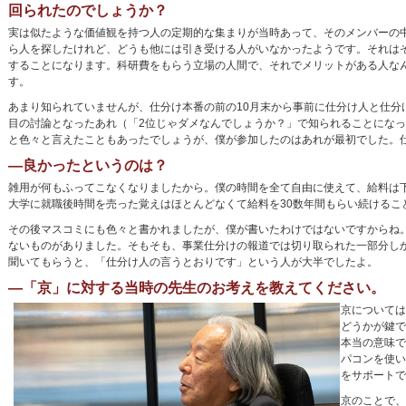
回られたのでしょうか？
実は似たような価値観を持つ人の定期的な集まりが当時あって、そのメンバーの
ら人を探したけれど、どうも他には引き受ける人がいなかったようです。それは
することになります。科研費をもらう立場の人間で、それでメリットがある人な
す。
あまり知られていませんが、仕分け本番の前の10月末から事前に仕分け人と仕分
目の討論となったあれ（「2位じゃダメなんでしょうか？」で知られることになっ
と色々と言えたこともあったでしょうが、僕が参加したのはあれが最初でした。
―良かったというのは？
雑用が何もふってこなくなりましたから。僕の時間を全て自由に使えて、給料は
大学に就職後時間を売った覚えはほとんどなくて給料を30数年間もらい続けるこ
その後マスコミにも色々と書かれましたが、僕が書いたわけではないですからね
ないものがありました。そもそも、事業仕分けの報道では切り取られた一部分し
聞いてもらうと、「仕分け人の言うとおりです」という人が大半でしたよ。
―「京」に対する当時の先生のお考えを教えてください。
京については
どうかが鍵で
本当の意味で
パコンを使い
をサポートで
京のことで、