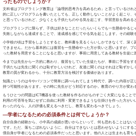
ったものでしょうか？
文科省はプログラミング教育は「論理的思考力を高めるため」と言っているけれ
的に正しいプログラムを書いたとしても、正しく動作しないことがよく起こり、
と思っているけれど、少なくとも子供たちのやる気を起こす、学習意欲を高める
プログラミングに限らず、子供は好きなことだったらいくらでも一生懸命やるじ
失敗しながらも達成することで、達成感を感じてやる気を起こします。その経験
小学校の頃は予習をしようとすると、教科書を見るくらいしかできなくて、深く
できません。だから基本的には復習を一生懸命やった方が良いと思いますが、プロ
った教材を用意することになると思いますが、事前に用意してある教材を生徒に
今までは先生から一方的に教わり、復習をしていた生徒たちが、事前に予習をす
子供たちは先生に聞くのは恥ずかしいけれど、友達に聞くのはそれほど恥ずかし
教育の質が変わるから、十分に教育方法を検討する価値があります。
知識というのは今やパソコンで簡単に調べられてしまう時代で、調べた内容が正
持つ可能性があります。その時に先生がどう対応するのか。教育のやり方が変わ
もうひとつの問題はICT機器を使った教材を作るのがものすごく大変になること
利用の可否等を気にせずに自由に利用・変更できるような仕掛けを作った方がいい
わったのなら、人の評価も変えるべきだし、教育も変わるべきでしょう。
―学者になるための必須条件とは何でしょうか？
自分自身の経験から、小中高の成績が悪いからといって、何も恐れることはない
です。ただ、落ちこぼれないように、自分はできないとは思わせないようにする
僕自身が学者になるための必須条件だったと思います。他の人とは生まれも育ち