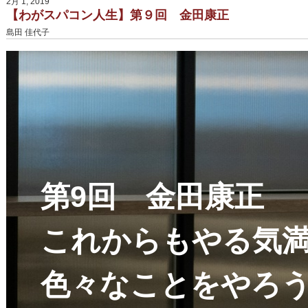
2月 1, 2019
【わがスパコン人生】第９回 金田康正
島田 佳代子
第9回 金田康正
これからもやる気
色々なことをやろ