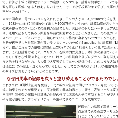
て、計算が非常に困難なオイラーの定数、ガンマでも、計算が簡単なルート2で
数を正しく理解できる人はあまりいません。そこで小学校高学年で学び、文系の
率だったわけです。
東大に国産第一号のスパコンを入れたとき、日立の人が書いたarctanの公式を使
い、1983年にほぼ24時間かけて出した1000万桁というのが、計算効率が悪いと考え
公式を使ってのスパコンでの最初の記録でした。実はそのおりにハードウェアの
り、運用で起きたであろう問題を事前に回避することが出来ました。その後の19
スパー（ビル・ゴスパーとして知られている世界的に著名なハッカー）が出した1
自身が再発見した計算効率が良いラマヌジャンの公式でSymbolics社の計算機（L
ます。僕がこれまでの最後に関係した2002年の1兆2411億桁という世界記録もarc
ます。これは計算方法（アルゴリズム）を抜本的に見直し、本計算の裏側で7万90
にさらに細かな性能向上を加えつつ、時々その性能向上版プログラムに取り替え
う方法を取りながらの、大人数で大変苦労して出せた記録です。このような方法
は優位に（5%以上）速くなっていました。そしてこの時の様子はTBSの報道特
のサイズはおおよそ4万行とのことです。
―なぜ円周率の記録を次々と塗り替えることができたのでし
これまでに10回以上記録を更新し、その全ての記録で同じプログラムを使って
式に知恵を絞るかが重要です。実は物理で基本知識として習う、高速フーリエ変
円周率計算桁数の記録を計算機の性能の伸びにほぼ合わせて更新することができ
やら僕が最初で、プライオリティーを主張できるユニークな成果です。
後藤先生の恩師で高速フー
点演算である高速フーリエ
兆とかになっているようで