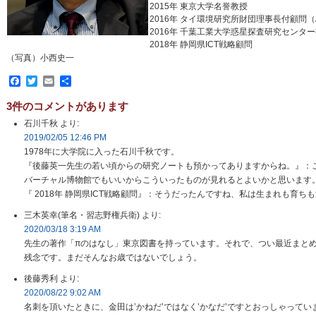
2015年 東京大学名誉教授
2016年 タイ環境研究所財団理事長付顧問（Advisor 
2016年 千葉工業大学惑星探査研究センタ
2018年 静岡県ICT戦略顧問
（写真）小西史一
Facebook
Twitter
Email
共
有
3件のコメントがあります
石川千秋
より:
2019/02/05 12:46 PM
1978年に大学院に入った石川千秋です。
『後藤英一先生の若い頃からの研究ノートも預かってありますからね。』：
バーチャル博物館でもいいからこういったものが見れるとよいかと思います
『 2018年 静岡県ICT戦略顧問』：そうだったんですね、私は生まれも育
三木英幸(筆名・習志野権兵衛)
より:
2020/03/18 3:19 AM
先生の著作「πのはなし」東京図書を持っています。それで、つい最近まと
残念です。まだそんなお歳ではないでしょう。
後藤秀利
より:
2020/08/22 9:02 AM
名刺を頂いたときに、金田は’かねだ’ではなく’かなだ’ですとおっしゃって