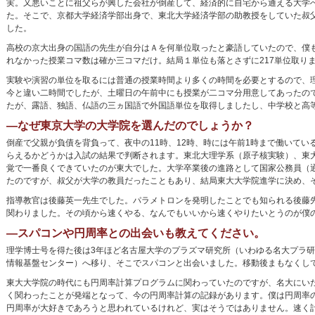
実。又悪いことに祖父らが興した会社が倒産して、経済的に自宅から通える大学
た。そこで、京都大学経済学部出身で、東北大学経済学部の助教授をしていた叔
した。
高校の京大出身の国語の先生が自分はＡを何単位取ったと豪語していたので、僕
れなかった授業コマ数は確か三コマだけ。結局１単位も落とさずに217単位取り
実験や演習の単位を取るには普通の授業時間より多くの時間を必要とするので、
今と違い二時間でしたが、土曜日の午前中にも授業が二コマ分用意してあったの
たが、露語、独語、仏語の三ヵ国語で外国語単位を取得しましたし、中学校と高
―なぜ東京大学の大学院を選んだのでしょうか？
倒産で父親が負債を背負って、夜中の11時、12時、時には午前1時まで働いて
らえるかどうかは入試の結果で判断されます。東北大理学系（原子核実験）、東
覚で一番良くできていたのが東大でした。大学卒業後の進路として国家公務員（
たのですが、叔父が大学の教員だったこともあり、結局東大大学院進学に決め、
指導教官は後藤英一先生でした。パラメトロンを発明したことでも知られる後藤
関わりました。その頃から速くやる、なんでもいいから速くやりたいとうのが僕
―スパコンや円周率との出会いも教えてください。
理学博士号を得た後は3年ほど名古屋大学のプラズマ研究所（いわゆる名大プラ研
情報基盤センター）へ移り、そこでスパコンと出会いました。移動後まもなくし
東大大学院の時代にも円周率計算プログラムに関わっていたのですが、名大にい
く関わったことが発端となって、今の円周率計算の記録があります。僕は円周率
円周率が大好きであろうと思われているけれど、実はそうではありません。速く