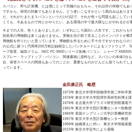
スパコン、即ち計算機、とは僕にとって究極のおもちゃ。それ以外の何物でもあ
ですから。研究の対象でもありません。どう使いこなすかという面白みはありま
だ、それがたまたまスパコンというだけの話で、それが色々な問題も起こしてい
くても、今あるもので何とかやりたい、ある環境の中で最大限なにがやれるかが
今までの人生、色々とありましたが、いずれにしろ面白い人生です。これからも
技術系の博物館は多くはありません。実物を目の前で見ることのインパクトが教
博物館を作りたいと思っています。博物館を作るために不十分ですがそれなりのコレ
の公式に基づく円周率200万桁記録樹立したパンチカードによるソフトウェア、Tek
ープ装置、磁気ドラム、NEC PC-9800シリーズ各種パソコン、シャープ X6800
スプレー・ラップトップ・パソコン、関連書籍に資料など。スパコンの本体2台
合、保管スペースの関係もあってのことか、重要なものがどんどん捨てられてし
っています。
金田康正氏 略歴
1973年 東北大学理学部物理学第二学科卒業
1978年 東京大学大学院理学系研究科博士
1978年 名古屋大学プラズマ研究所附属電
1981年 東京大学大型計算機センター助教授
1984年 英国ケンブリッジ大学計算機研究所客員
1997年 東京大学大型計算機センター教授
1999年 組織替えに伴い、東京大学情報
2015年 東京大学定年により退職