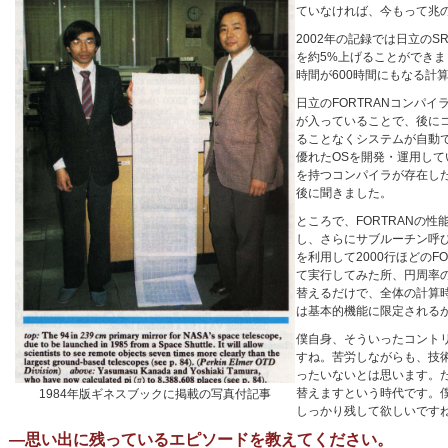
ていなければ、今もって兆
2002年の記録では日立の
を約5%上げることができ
時間が600時間にもなる計
日立のFORTRANコンパ
が入っていることで、後に
ることなくシステムが自動
優れたOSを開発・運用し
を持つコンパイラが存在し
後に聞きました。
ところで、FORTRANの
し、さらにサブルーチン呼び出しの
を利用して2000行ほどの
て実行してみた所、円周率の
替えるだけで、全体の計算
は基本的機能に限定される
僕自身、そういったコント
すね。苦労しながらも、技
ったいないとは思います。
替えますという時代です。
1984年版ギネスブックに掲載の写真付記事
しっかり残して欲しいです
―思い出に残っているエピソードを教えてください。