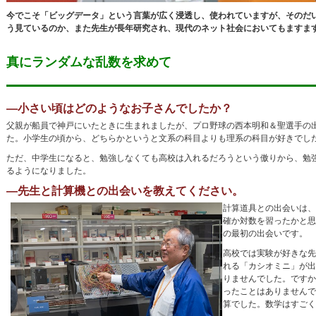
今でこそ「ビッグデータ」という言葉が広く浸透し、使われていますが、そのだい
う見ているのか、また先生が長年研究され、現代のネット社会においてもますま
真にランダムな乱数を求めて
―小さい頃はどのようなお子さんでしたか？
父親が船員で神戸にいたときに生まれましたが、プロ野球の西本明和＆聖選手の出
た。小学生の頃から、どちらかというと文系の科目よりも理系の科目が好きでし
ただ、中学生になると、勉強しなくても高校は入れるだろうという傲りから、勉
るようになりました。
―先生と計算機との出会いを教えてください。
計算道具との出会いは、
確か対数を習ったかと思
の最初の出会いです。
高校では実験が好きな先
れる「カシオミニ」が出
りませんでした。ですか
ったことはありませんで
算でした。数学はすごく