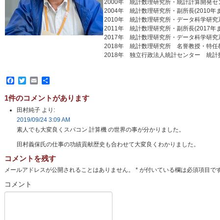
2000年 統計数理研究所・統計計算開発セン
2004年 統計数理研究所・副所長(2010年
2010年 統計数理研究所・データ科学研究系
2011年 統計数理研究所・副所長(2017年
2017年 統計数理研究所・データ科学研究系
2018年 統計数理研究所 名誉教授・特
2018年 独立行政法人統計センター 統
Facebook
Twitter
Email
共
有
1件のコメントがあります
田村純子
より:
2019/09/24 3:09 AM
素人でも大変良くスパコン 計算機 の世界の事が分かりました。
田村義保氏の仕事の功績貢献歴史も合わせて大変良くわかりました。
コメントを残す
メールアドレスが公開されることはありません。
*
が付いている欄は必須項目で
コメント