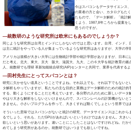
今はスパコンもデータサイエンス、
の業者の方と会い、カタログもたく
たもので、「データ解析」「統計解
くよう、1987,8年ころから提
思うのですが。
―統数研のような研究所は欧米にもあるのでしょうか？
同じような研究所は台湾とインドにしかないのではと思います。台湾、インド、
は主に統計をやっている人が集まっているような研究所はありますが、大学の学
アメリカは規模が大きい大学には生物統計学部や統計学部がありますが、日本に
だと考え、北大、東大、京大 阪大、滋賀大、九大、この６大学を統計教育の拠
人、統数研でも理研 革新知能統合研究(AIP)センターと共同で、業界を代表す
―田村先生にとってスパコンとは？
研究に欠かせない道具ということですよね。それ以上でも、それ以下でもないと
タ解析もやっていますが、私たちの主な目的と業務はデータ解析のための統計的
する、動くようにすることだと考えています。各分野の人のために新しいデータ
やはり大きな解析をしないといけませんので、スパコンレベルの計算機がないと
きません。小さいプログラムを作って、大きくすれば動くでしょという世界では
そういった意味ではスパコンがないと統計の研究、データサイエンスはこれから
るでしょう。それも、ただGPUがあればいいというわけではありません。大きい
欲しいという思いがあります。速いことにこしたことはないですけれどね。だか
めてしまう研究所があるのか。統数研ではいつまでも欲しいですね。