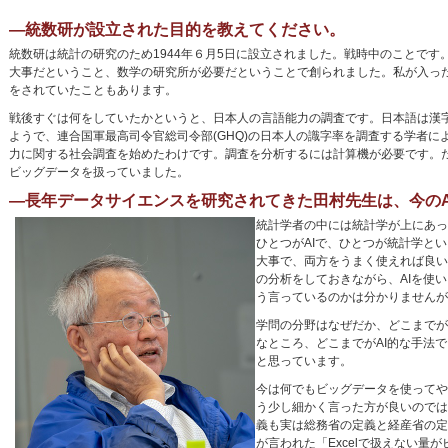
―統数研が設立された目的を教えてください。
統数研は統計の研究のため1944年６月5日に設立されました。戦時中のことです。イギリ
大事だということ、数学の研究所が必要だということで創られました。私が入っ
をされていたこともあります。
戦後すぐは何をしていたかというと、日本人の言語能力の調査です。日本語は漢
ようで、連合国軍最高司令官総司令部(GHQ)の日本人の識字率を調査する学者
力に関する社会調査を始めたわけです。調査を分析するには計算機が必要です。
ビッグデータを扱っていました。
―長年データサイエンスを研究されてきた田村先生は、今のA
統計学者の中には統計学が上にあっ
ひとつがAIで、ひとつが統計学と
大事で、両方をうまく使えれば良い
の分析をしておきながら、AIを使
う言っているのかは分かりませんが
学問の分野はなぜだか、どこまでが
なところ、どこまでがAI的な手法
と思っています。
今は何でもビッグデータを使ってや
う少し細かく言った方が良いのでは
義も実は総務省の定義と経産省の定
が言われた「Excelで扱えない量