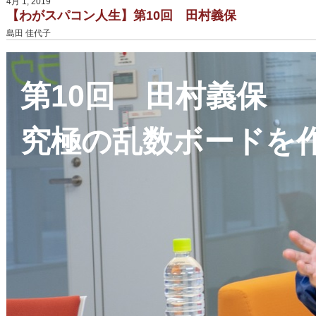
4月 1, 2019
【わがスパコン人生】第10回 田村義保
島田 佳代子
第10回 田村義保
究極の乱数ボードを