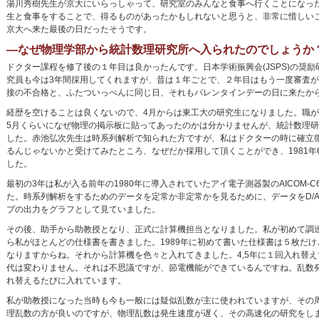
湯川秀樹先生が京大にいらっしゃって、研究室のみんなと食事へ行くことになっ
生と食事をすることで、得るものがあったかもしれないと思うと、非常に惜しい
京大へ来た最後の日だったそうです。
―なぜ物理学部から統計数理研究所へ入られたのでしょうか
ドクター課程を修了後の１年目は良かったんです。日本学術振興会(JSPS)の奨
究員も今は3年間採用してくれますが、昔は１年ごとで、２年目はもう一度審査
接の不合格と、ふたついっぺんに同じ日、それもバレンタインデーの日に来たか
経歴を空けることは良くないので、4月からは東工大の研究生になりました。職
5月くらいになぜ物理の掲示板に貼ってあったのかは分かりませんが、統計数理
した。赤池弘次先生は時系列解析で知られた方ですが、私はドクターの時に確立
るんじゃないかと受けてみたところ、なぜだか採用して頂くことができ、1981年
した。
最初の3年は私が入る前年の1980年に導入されていたアイ電子測器製のAICOM
た。時系列解析をするためのデータを定常か非定常かを見るために、データをD/
プの出力をグラフとして見ていました。
その後、助手から助教授となり、正式に計算機担当となりました。私が初めて調達したの
ら私がほとんどの仕様書を書きました。1989年に初めて書いた仕様書は５枚だけ
なりますからね。それから計算機を色々と入れてきました。4,5年に１回入れ替え
代は変わりません。それは不思議ですが、節電機能ができているんですね。乱数
れ替えるたびに入れています。
私が助教授になった当時も今も一般には疑似乱数が主に使われていますが、その
理乱数の方が良いのですが、物理乱数は発生速度が遅く、その高速化の研究をしま