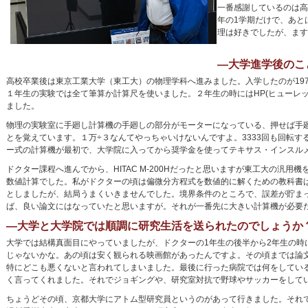
一番感謝しているのは高
年の1学期だけで、あと
理は好きでしたが、ます
―大学進学後のこ
高校卒業後は東京工業大学（東工大）の物理学科へ進みました。入学したのが19
１年生の実験では全て筆算か計算尺を使いました。２年生の時にはHP(ヒューレ
ました。
物理の実験室に手廻し計算機の手廻しの部分がモーターになっている、押せば手
とを覚えています。１万÷３なんてやっちゃいけないんですよ。3333回も回転
ー式の計算機が最初で、大学院に入ってから奨学金を使ってテキサス・インスル
ドクター課程へ進んでから、HITAC M-200Hだったと思いますが東工大の汎用
数値計算でした。私がドクターの頃は偏微分方程式を数値的に解くための教科書
としましたが、結局うまくいきませんでした。境界条件のところで、誤差が貯ま
ば、良い論文にはなっていたと思いますが。それが一番先に大きい計算機が必要
―大学と大学院では順調に研究生活を送られたのでしょうか
大学では結構真面目にやっていましたが、ドクターの1年生の後半から2年生の時
じゃないかな。あの頃は安く観られる映画館があったんですよ。その頃までは論
特にどこも悪くないと言われてしまいました。最後に行った病院では何をしてい
く言ってくれました。それでジョギングや、研究室対抗で野球やサッカーをして
ちょうどその頃、京都大学にアトム型研究員というのがあって行きました。それ