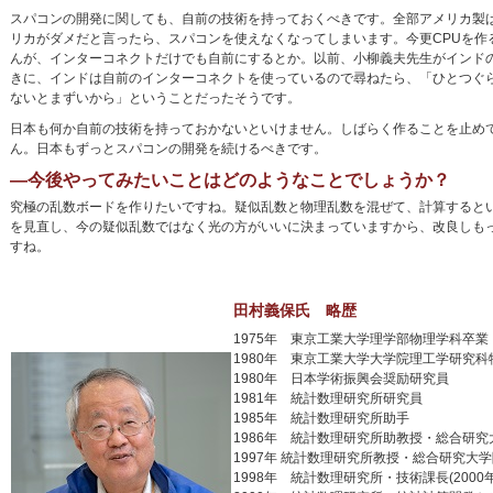
スパコンの開発に関しても、自前の技術を持っておくべきです。全部アメリカ製
リカがダメだと言ったら、スパコンを使えなくなってしまいます。今更CPUを作
んが、インターコネクトだけでも自前にするとか。以前、小柳義夫先生がインド
きに、インドは自前のインターコネクトを使っているので尋ねたら、「ひとつぐ
ないとまずいから」ということだったそうです。
日本も何か自前の技術を持っておかないといけません。しばらく作ることを止め
ん。日本もずっとスパコンの開発を続けるべきです。
―今後やってみたいことはどのようなことでしょうか？
究極の乱数ボードを作りたいですね。疑似乱数と物理乱数を混ぜて、計算するとい
を見直し、今の疑似乱数ではなく光の方がいいに決まっていますから、改良しも
すね。
田村義保氏 略歴
1975年 東京工業大学理学部物理学科卒業
1980年 東京工業大学大学院理工学研究
1980年 日本学術振興会奨励研究員
1981年 統計数理研究所研究員
1985年 統計数理研究所助手
1986年 統計数理研究所助教授・総合研究
1997年 統計数理研究所教授・総合研究大
1998年 統計数理研究所・技術課長(2000