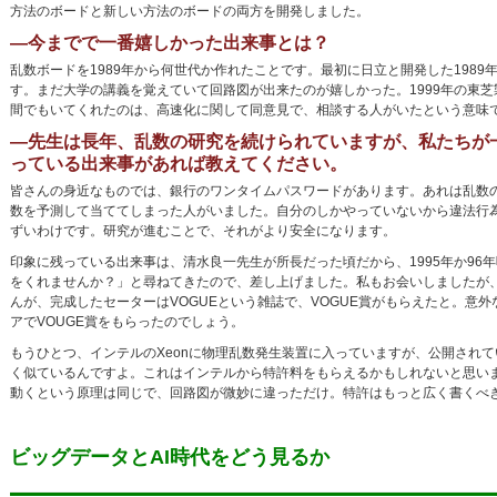
方法のボードと新しい方法のボードの両方を開発しました。
―今までで一番嬉しかった出来事とは？
乱数ボードを1989年から何世代か作れたことです。最初に日立と開発した198
す。まだ大学の講義を覚えていて回路図が出来たのが嬉しかった。1999年の東
間でもいてくれたのは、高速化に関して同意見で、相談する人がいたという意味
―先生は長年、乱数の研究を続けられていますが、私たちが
っている出来事があれば教えてください。
皆さんの身近なものでは、銀行のワンタイムパスワードがあります。あれは乱数
数を予測して当ててしまった人がいました。自分のしかやっていないから違法行
ずいわけです。研究が進むことで、それがより安全になります。
印象に残っている出来事は、清水良一先生が所長だった頃だから、1995年か9
をくれませんか？」と尋ねてきたので、差し上げました。私もお会いしましたが
んが、完成したセーターはVOGUEという雑誌で、VOGUE賞がもらえたと。
アでVOUGE賞をもらったのでしょう。
もうひとつ、インテルのXeonに物理乱数発生装置に入っていますが、公開され
く似ているんですよ。これはインテルから特許料をもらえるかもしれないと思い
動くという原理は同じで、回路図が微妙に違っただけ。特許はもっと広く書くべ
ビッグデータとAI時代をどう見るか