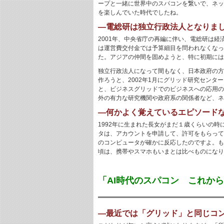
ープと一緒に世界中のスパコンを繋いで、ネッ
を楽しんでいた時代でしたね。
―電総研は独立行政法人となりま
2001年、中央省庁の再編に伴い、電総研は
は運営費交付金では予算細目を問われなくなっ
た。アジアの仲間を固めようと、特に初期には
独立行政法人になって間もなく、日本政府の方
作ろうと、2002年1月にグリッド研究セン
と、ビジネスグリッドでのビジネスへの応用の
外の有力な研究機関や政府系の関係者など、ネ
―何かよく覚えているエピソード
1992年に生まれた長女がまだ１歳くらいの時
タは、アカウントを申請して、許可をもらって
のコンピュータが確かに反応したのですよ。も
頃は、携帯やスマホもいまとは比べものになり
「AI時代のスパコン これか
―最近では「グリッド」と同じコ