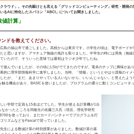
クラウド」。その先駆けとも言える「グリッドコンピューティング」研究・開発の
るAIに特化したスパコン「ABCI」についてお聞きしました。
数値計算」
ウンドを教えてください。
広島の福山市で過ごしました。高校からは東京です。小学生の頃は、電子ボードや
たと思いますが、アマチュア無線の免許も取りました。中学生の時には局免（無線
ていたので、そういった意味では最初はラジオ少年でしたね。
で遊んでいましたが、その頃にLSIがでてきたのですが、電卓のチップに興味があ
果的に理学部情報科学に進学しました。当時、「情報」というとやはり諜報のイメ
したが、「まだ、あまりやっている人いないから、いいんじゃない」と答えたよう
c Transactor)を触る機会があり、BASICを使いましたが、プログラムの通りに動くコ
？
しい学部で定員も15名ほどでした。学生が使える計算機が1台
からなかったところを同級生の佐藤三久氏（現在、理化学研究
C8700を使っており、まだカードパンチャーでプログラムを打
リズムなどをPascalで習っていました。
先生による数値計算の特別授業がありました。数値計算の基