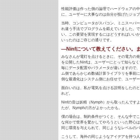
性能評価は作った側の論理でハードウェアの中
に、ユーザーに大事なのは自分が投げたジョブ
当時、コンピュータがスパコン、ミニスーパー
れ違う手法でプログラムを鍛えていました。で
い。この要望を実現するにはどうすればいいか
いったのはご存じの通りです。
―Ninfについて教えてください
みなさんが電灯を点けるときに、その電力の発
を公開したNinfは、ユーザーにとって知ら
毎にデータ配置やパラメータが違いますので、
ム側であらかじめ数値計算ライブラリを事前に
倒な最適化はシステム側にお任せで、ユーザー
面白いのは、私が電気を点ける説明をしたのと、ほぼ
れど。
Ninfの音は妖精（Nymph）から取ったん
たが、Nymphの方がよかったかも。
僕の場合は、制約条件がつくと、そんな中でこ
な何かで世界を驚かしてやろうといった野心は
同じ環境を与えられて、同じようなレベルのバ
こうして、海外の同じようなアイデアを持つ人