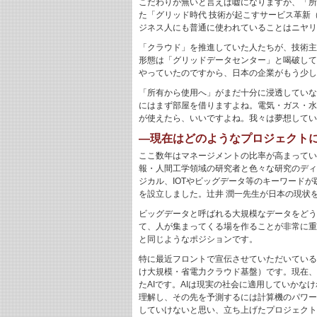
こだわりが無いと言えば嘘になりますが、「所
た「グリッド時代 技術が起こすサービス革新
ジネス人にも普通に使われていることはニヤリ
「クラウド」を推進していた人たちが、技術主
形態は「グリッドデータセンター」と喝破して
やっていたのですから、日本の企業がもう少し
「所有から使用へ」がまだ十分に浸透していな
にはまず部屋を借りますよね。電気・ガス・水
が使えたら、いいですよね。我々は夢想してい
―現在はどのようなプロジェクト
ここ数年はマネージメントの比率が高まってい
報・人間工学領域の研究者と色々な研究のディレ
ジカル、IOTやビッグデータ等のキーワード
を設立しました。辻井 潤一先生が日本の現状
ビッグデータと呼ばれる大規模なデータをどう
て、人が集まってくる場を作ることが非常に重
と同じようなポジションです。
特に最近フロントで宣伝させていただいているのが、2018年
け大規模・省電力クラウド基盤）です。現在、Dee
たAIです。AIは現実の社会に適用していか
理解し、その先を予測するには計算機のパワー
していけないと思い、立ち上げたプロジェクト