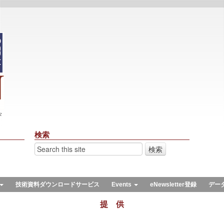
々
検索
技術資料ダウンロードサービス
Events
eNewsletter登録
デー
提 供