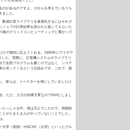
。いい社会勉強でした。
るのがあるのですよ。それらを考えているうち
きました。
。数値計算ライブラリを最適化するにはそれぞ
たジョブの計算結果を誰かから返してもらいた
その後のグリッドコンピューティングに繋がって
けで期待に応えてくれる。1996年にアイデア
しました。実際に、計算機システムやライブラリ
自で全部プログラムを書くのではなく、システ
果が戻ってくるという仕組みです。これで、面
きました。彼らは、トースターを例にしていましたけ
る。ただ、入力が結構大変なのでNinfとしまし
いらっしゃる中、僕は凡人でしたので、画期的
ことがたまたま人がやっていないことでした。
ね。
大学（英国）やNCHC（台湾）といったグル