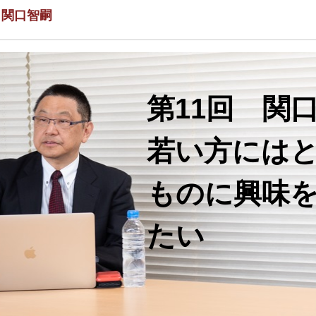
 関口智嗣
第11回 関
若い方には
ものに興味
たい