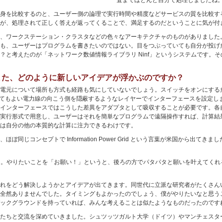
査までほとんど自分で処理しましたね
身を比較するのと、ユーザー側の論理で実行時間や精度などサービスの質を比較す
が、処理されて正しく答えが返ってくることで、満足するのだということに気が付
、ワークステーション・クラスタなどの色々なアーキテクチャのものがありました
も、ユーザーはプログラムを書きたいのではない。目をつぶっていても自分が投げ
？と考えたのが「ネットワーク数値情報ライブラリ Ninf」というシステムです。
。また、どのように新しいアイデアが浮かぶのですか？
電元について場所も方式も経路も気にしていないでしょう。スイッチをオンにするだ
なくてもよい電力線の向こう側を隠蔽するようなレイヤーでインターフェースを設定
インターフェースではこうした差異をアダプタとして吸収することが必要です。各
実行形式で用意し、ユーザーはそれを簡単なプログラムで遠隔操作すれば、計算結
は自分の他の本質的な計算に注力できるわけです。
同じコンセプトで Information Power Grid という言葉が米国から出て
ですよ。やりたいことを「お願い！」というと、後ろの方でパタパタと願いを叶えてくれ
れをどう解決しようかとアイデアが出てきます。同世代に立派な研究者がたくさん
全然ありませんでした。タイミングもよかったのでしょう、僕がやりたいなと思う
ックグラウンドを持っていれば、みんな考えることは似たようなものだったのです
たちと交流を深めていきました。シュツッツガルト大学（ドイツ）やマンチェスター