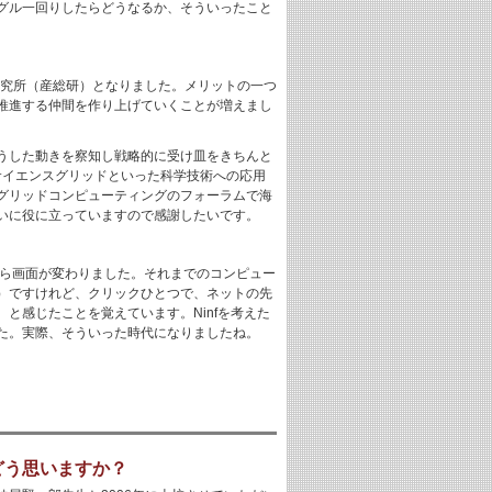
グル一回りしたらどうなるか、そういったこと
研究所（産総研）となりました。メリットの一つ
推進する仲間を作り上げていくことが増えまし
うした動きを察知し戦略的に受け皿をきちんと
サイエンスグリッドといった科学技術への応用
グリッドコンピューティングのフォーラムで海
いに役に立っていますので感謝したいです。
やら画面が変わりました。それまでのコンピュー
）ですけれど、クリックひとつで、ネットの先
と感じたことを覚えています。Ninfを考えた
た。実際、そういった時代になりましたね。
どう思いますか？