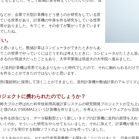
書くこともしました。そこで数値計算を教えていただいたのが、僕
などが、企業で大型計算機をどう使うのか研究をしている世
ている世界があり、計算機の中身を作る研究をしている世界
界がありました。今でこそ、その全てが繋がってきています
でしたね。
さい。
と思いました。数値計算はコンピュータができたときからあ
てこの世界でやっていくにはどうすれば考えたときに、コンピュータがたくさん並
きるのが筑波大だったこともあり、大学卒業後は筑波大の大学院へ進みました。
はまだ並列計算機は世界でもあまりなかった時代でしたので、それに触れられるだけ
を作ることができたのではないかと思います。
所(電総研)に採用して頂くことができました。並列計算機や数値計算のアルゴリズ
ロジェクトに携わられたのでしょうか？
称大プロと呼ばれた科学技術用高速計算システムの研究開発プロジェクトが立ち上
と僕の4人でSIGMA1という計算機を作りました。今考えたらハードウェアから言
を作る担当になり、データ駆動型という新しいタイプの計算機に並列の原理を入れ
いくのか。そういった研究をやらせてもらいました。それに加えて、計算機が後ろ
って、ジョブを実行する制御ソフトのようなものを作っていました。
ジェクトをやりながら、かたや日米貿易摩擦にも関わることになりました。日米の貿