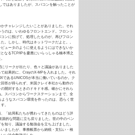
しではありましたが、スパコンを触ったことが
つかチャレンジしたいことがありました。それ
いうのは、いわゆるフロントエンド。フロント
パコンに投げて、処理したものが、再びフロン
した。しかし、時代はネットワークだよと。。
ンピュータのように使えるようにはできないか
となるTCP/IPを慶應にいらっしゃる楠本博之
た。
新聞にリークが出たり、色々と議論がありました
結果的に、CrayのX-MPを入れました。それ
IXであるUNICOSが本当に働いているのか。ク
な回答が得られず、米国クレイ本社から動作の
その開封するときのドキドキ感。確かにそれら
ね。スパコンからワークステーションまで、全
きるようなスパコン環境を作ったのは、恐らく世
ます。
頃、「結局私たちが携わってきたものはどう評
根源的な問題に立ち戻りました。世の中のベン
どを知り、議論する勉強会を立ち上げました。
らいましたが、事務帳票から納税・支払い・検