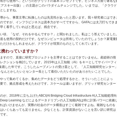
有から使用へ」というのがグリッドの基本コンセプトです。ビジネス方面で著名な妹
（アスキー出版）」の主題がこのパラダイムチェンジでした。いまでは、「クラウ
としますね。
導から、事業主導に転換したのは先見性があったと思います。我々研究者にはでき
のですが、インフラビジネスは資本力がすべてですから、GAFAには太刀打ちでき
早く着手していればと思えば、残念です。
い頃、「なぜ、それをやるんですか？」と聞かれました。私はこう答えていました
道も使用の契約だけです。なぜコンピュータは所有していたのでしょうか？家電量
ただけかもしれませんが、クラウドが現実のものとしてくれています。
に携わっていますか？
ますので、直接に研究プロジェクトを主導することはできていません。産総研の情
クションを検討しています。2015年は人工知能（AI）をキーとしてサイバーフィ
が跋扈した年です。こうしたムーブメントの受け皿として、「人工知能研究センター
をなんとかしたいとセンター長として着任いただいたのがありがたいことでした。
やって集めてくるか、集めたデータをどう処理するかと、そういったことによっ
要で、拠点形成を考えたわけです。スケールは違いますが、グリッド研究センター
に立ち上げたABCI(AI Bridging Cloud Infrastructure AI人工知能処理向
p Learning などによるデータドリブンの人工知能(AI)は特に計算パワーに依拠
なければいけませんが、実際の社会のデータ構造はすごく複雑ですよね。複雑なものを
はいくらあっても足りません。少なくとも、計算資源がないことを言い訳に研究は
です。