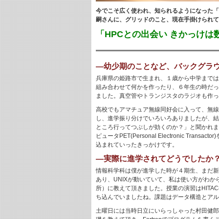
今でこそ広く使われ、知られるようになった「
嗣さんに、グリッドのこと、現在手掛けられてい
「HPCとの出会い きかっけは
―幼少期のことなど、バックグラ
兵庫県の姫路市で生まれ、１歳から中学までは
組み合わせて何かを作ったり、６年生の時だっ
ました。真空管やトランジスタのラジオも作っ
高校でもアマチュア無線同好会に入って、無線
し、進学振り分けでいろいろありましたが、結
ところ行ってつぶしが効くのか？」と聞かれま
ピュータPET(Personal Electroni
込まれていったきっかけです。
―実際に進学されてどうでしたか
情報科学科は僕が進学した時が４期生、まだ新
あり、UNIXが動いていて、私は使い方がわ
所）に教えて頂きました。授業の演習はHITA
ち込んでいましたね。課題はデータ構造とアルゴ
土曜日には当時日立にいらっしゃった村田健郎