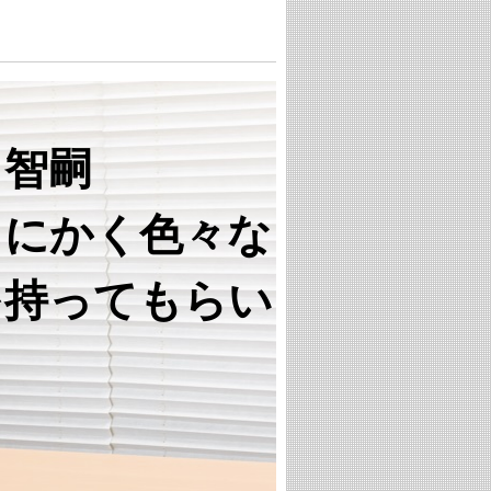
口智嗣
とにかく色々な
を持ってもらい