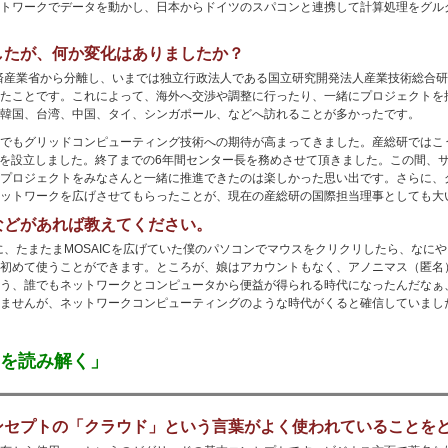
トワークでデータを動かし、日本からドイツのスパコンと連携して計算処理をグル
したが、何か変化はありましたか？
経済産業省から分離し、いまでは独立行政法人である国立研究開発法人産業技術総合
たことです。これによって、海外へ交渉や調整に行ったり、一緒にプロジェクトを
韓国、台湾、中国、タイ、シンガポール、などへ訪れることが多かったです。
でもグリッドコンピューティング技術への期待が高まってきました。産総研ではこ
ターを設立しました。終了までの6年間センター長を務めさせて頂きました。この間、
プロジェクトをみなさんと一緒に推進できたのは楽しかった思い出です。さらに、
ットワークを広げさせてもらったことが、現在の産総研の国際担当理事としても大
などがあれば教えてください。
に、たまたまMOSAICを広げていた僕のパソコンでマウスをクリクリしたら、なに
初めて使うことができます。ところが、娘はアカウントもなく、アノニマス（匿名
う、誰でもネットワークとコンピュータから便益が得られる時代になったんだなぁ、
ませんが、ネットワークコンピューティングのような時代がくると確信していまし
らを読み解く」
ンセプトの「クラウド」という言葉がよく使われていることを