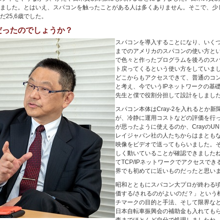
ました。とはいえ、スパコンを触ったことがある人は多くありません。そこで、少
25,6歳でした。
だったのでしょうか？
スパコンを導入することになり、いく
までのアメリカのスパコンの使い方と
で色々と作ったプログラムを後ろのス
ト戻ってくるという使い方をしていま
どこからもアクセスできて、普通のコ
と考え、今でいうIPネットワークの基礎
先生と僕で役割分担して設計をしまし
スパコン本体はCray-2を入れるとか
が、冷静に運用コストなどの評価を行って
が思ったように使えるのか、CrayのUN
レイジャパン社の人たちからはまとも
映像をビデオで送ってもらいました。
しく動いていることが確認できました
てTCP/IPネットワークでアクセスで
界でも初めてに近いものだったと思い
昭和とともにスパコン大プロが終わる
価する/されるのがよいのだ？」という
チマークの目的と手法、そして限界な
日本自転車振興会の補助金も入れても