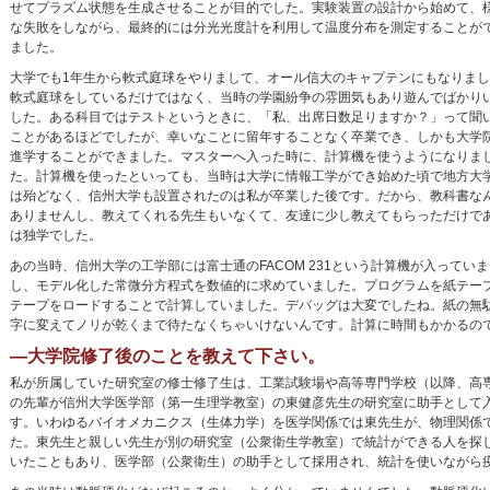
せてプラズム状態を生成させることが目的でした。実験装置の設計から始めて、
な失敗をしながら、最終的には分光光度計を利用して温度分布を測定することが
ました。
大学でも1年生から軟式庭球をやりまして、オール信大のキャプテンにもなりまし
軟式庭球をしているだけではなく、当時の学園紛争の雰囲気もあり遊んでばかり
した。ある科目ではテストというときに、「私、出席日数足りますか？」って聞
ことがあるほどでしたが、幸いなことに留年することなく卒業でき、しかも大学
進学することができました。マスターへ入った時に、計算機を使うようになりま
た。計算機を使ったといっても、当時は大学に情報工学ができ始めた頃で地方大
は殆どなく、信州大学も設置されたのは私が卒業した後です。だから、教科書な
ありませんし、教えてくれる先生もいなくて、友達に少し教えてもらっただけで
は独学でした。
あの当時、信州大学の工学部には富士通のFACOM 231という計算機が入って
し、モデル化した常微分方程式を数値的に求めていました。プログラムを紙テー
テープをロードすることで計算していました。デバッグは大変でしたね。紙の無
字に変えてノリが乾くまで待たなくちゃいけないんです。計算に時間もかかるの
―大学院修了後のことを教えて下さい。
私が所属していた研究室の修士修了生は、工業試験場や高等専門学校（以降、高
の先輩が信州大学医学部（第一生理学教室）の東健彦先生の研究室に助手として
す。いわゆるバイオメカニクス（生体力学）を医学関係では東先生が、物理関係
た。東先生と親しい先生が別の研究室（公衆衛生学教室）で統計ができる人を探
いたこともあり、医学部（公衆衛生）の助手として採用され、統計を使いながら