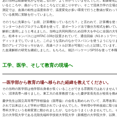
あの当時は動脈硬化がなぜ起こるのか、よく分かっていませんでした。動脈硬化
いるところや、曲がっているところなどに起こりやすい。そこで流体力学の立場
測定では、血液の粘性は温度依存で、温度変化が多い環境で行うと数値が変わっ
ている夜間に実験を行っていました。
そのうちに先輩から「お前、計算機知っているだろ？」と言われて、計算機を使
リンターつきのプログラム電卓を使って、逆ポーランド法で微分方程式を解いて
解析に適用しようと考えました。当時は共同利用のため旧帝大を中心に全国の大
た。松本キャンパスにはHITAC-10IIが設置されていて、通信回線（N1ネッ
ディットまでしていました。このような流れのなかでスパコンを使うようになりました。そ
型のアレイプロセッサがあり、高速ベクトル計算が可能だったと記憶しています
た血液解析の研究を継続しました。もちろん、統計パッケージSPSSを使って本
工学、医学、そして教育の現場へ
―医学部から教育の場へ移られた経緯を教えてください。
その当時の医学部は他学部出身者が長くいることができる雰囲気ではありません
い、沼津高専へ移りました。東工大の名誉教授であった慶伊富長先生が校長を務
慶伊先生は国立高等専門学校協会（国専協）の会長も勤められていて、高専改革
されて以来ほとんど学科が増設されていませんでした。学科増や学科改組に取り
専科大学という名称変更に動かれましたが、なかなかうまくいきませんでした。そ
立の大学院大学である北陸先端科学技術大学院大学（新構想の大学院大学、以降