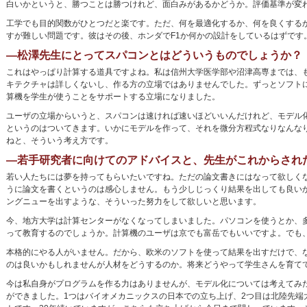
白いかというと、勝つことは勝つけれど、面白みがあるかどうか。評価基準が変
工学でも目的関数がひとつだと楽です。ただ、何を最適化するか、何を良くするか
すが難しい問題です。彼はその後、ホンダでF1か何かの設計をしているはずです
―松澤先生にとってスパコンとはどういうものでしょうか？
これはやっぱり計算する道具ですよね。私は信州大学医学部や沼津高専までは、もっぱ
キテクチャは詳しくないし、作る方の立場ではありませんでした。ずっとソフト
算機を学生が使うことをサポートする立場になりました。
ユーザの立場からいうと、スパコンは速ければ速いほどいいんだけれど、モデル
というのはついてきます。いかにモデルを作って、それを微分方程式なりなんな
ねと、そういう考え方です。
―若手研究者に向けてのアドバイスと、先生がこれからされ
若い人たちには夢を持ってもらいたいですね。ただの論文書きにはなって欲しく
うに論文を書くというのは感心しません。もう少しじっくり結果を出しても良い
ングニューを出すような、そういった努力をして欲しいと思います。
今、地方大学は計算センターがなくなってしまいました。パソコンを使うとか、
って教育するのでしょうか。計算機のユーザは京でも富岳でもいいですよ。でも
本格的にやる人がいません。だから、欧米のソフトを使って結果を出すだけで、
のは良いかもしれませんが人材をどうするのか。将来どうやって学生さんを育て
今は私自身がプログラムを作る力はありませんが、モデル化については考えてみ
ができました。1つはバイオメカニックスの日本での立ち上げ、2つ目は北陸先端