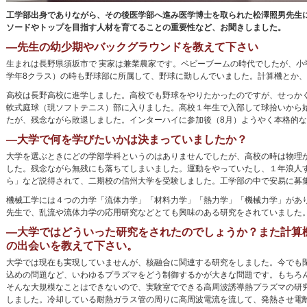
工学部出身でありながら、その後医学部へ進み医学博士を取られた松澤照男先生
ソードやトップを目指す人材を育てることの重要性など、お聞きしました。
―先生の幼少期やバックグラウンドを教えて下さい
生まれは長野県須坂市で 実家は兼業農家です。ベビーブームの時代でしたが、小
学年8クラス）の時も野球部に所属して、野球に勤しんでいました。計算機とか
高校は長野高校に進学しました。高校でも野球をやりたかったのですが、せっか
軟式庭球（現ソフトテニス）部に入りました。高校１年生で入部して球拾いから
たが、残念ながら敗退しました。インターハイに参加後（8月）ようやく本格的
―大学で何を学びたいかは決まっていましたか？
大学を選ぶときにどの学部学科というのはありませんでしたが、高校の時は物理
した。残念ながら無残にも落ちてしまいました。運動をやっていたし、１年浪人
ら」など説得されて、二期校の信州大学を受験しました。工学部の中で安易に募
機械工学には４つの力学「流体力学」「材料力学」「熱力学」「機械力学」があ
先生で、乱流や流体力学の応用研究などとても興味のある研究をされていました
―大学ではどういった研究をされたのでしょうか？また計算
の出会いを教えて下さい。
大学では現在も実現していませんが、核融合に関連する研究をしました。今でも
込めの問題など、いわゆるプラズマをどう制御するかが大きな問題です。もちろ
そんな大規模なことはできないので、実験室でできる高周波誘導熱プラズマの研
しました。冷却している耐熱ガラス管の周りに高周波電流を流して、発熱させ電