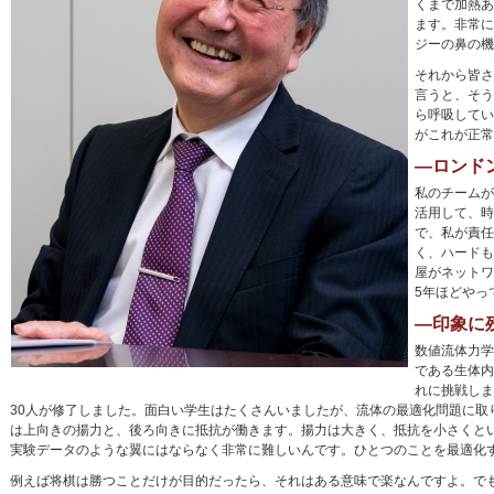
くまで加熱あ
ます。非常に
ジーの鼻の機
それから皆さ
言うと、そう
ら呼吸してい
がこれが正常
―ロンド
私のチームが
活用して、時
で、私が責任
く、ハードも
屋がネットワ
5年ほどやっ
―印象に
数値流体力学
である生体内
れに挑戦しま
30人が修了しました。面白い学生はたくさんいましたが、流体の最適化問題に
は上向きの揚力と、後ろ向きに抵抗が働きます。揚力は大きく、抵抗を小さくとい
実験データのような翼にはならなく非常に難しいんです。ひとつのことを最適化す
例えば将棋は勝つことだけが目的だったら、それはある意味で楽なんですよ。でも