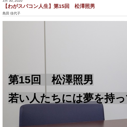
3月 30, 2020
【わがスパコン人生】第15回 松澤照男
島田 佳代子
第15回 松澤照男
若い人たちには夢を持っ