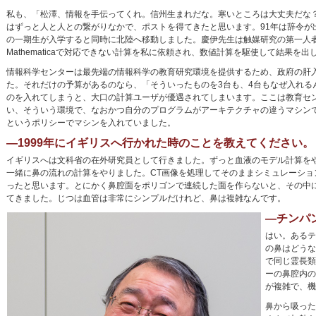
私も、「松澤、情報を手伝ってくれ。信州生まれだな。寒いところは大丈夫だな
はずっと人と人との繋がりなかで、ポストを得てきたと思います。91年は辞令が
の一期生が入学すると同時に北陸へ移動しました。慶伊先生は触媒研究の第一人者で、
Mathematicaで対応できない計算を私に依頼され、数値計算を駆使して結果
情報科学センターは最先端の情報科学の教育研究環境を提供するため、政府の肝
た。それだけの予算があるのなら、「そういったものを3台も、4台もなぜ入れる
のを入れてしまうと、大口の計算ユーザが優遇されてしまいます。ここは教育セ
い、そういう環境で、なおかつ自分のプログラムがアーキテクチャの違うマシン
というポリシーでマシンを入れていました。
―1999年にイギリスへ行かれた時のことを教えてください。
イギリスへは文科省の在外研究員として行きました。ずっと血液のモデル計算を
一緒に鼻の流れの計算をやりました。CT画像を処理してそのままシミュレーシ
ったと思います。とにかく鼻腔面をポリゴンで連続した面を作らないと、その中
てきました。じつは血管は非常にシンプルだけれど、鼻は複雑なんです。
―チンパ
はい。あるテ
の鼻はどうな
で同じ霊長類
ーの鼻腔内の
が複雑で、機
鼻から吸った