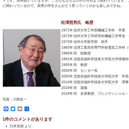
トです。30年続いていますが、こちらも立ち上げから今日まで関わっています
に関わっているので、高専の学生さんがどう育っていくのかも楽しみですね。
松澤照男氏 略歴
1971年
信州大学工学部機械工学科 卒業
1973年
信州大学工学研究科機械工学専攻 
1973年
信州大学医学部 助手
1985年
沼津工業高等専門学校電気工学科（
1986年
同 助教授
1991年
北陸先端科学技術大学院大学情報科
1995年
同 教授
2004年
同 センター長
2005年
北陸先端科学技術大学院大学 学長
2014年
北陸先端科学技術大学院大学 理事
2019年
同 退職
2019年
同 名誉教授、プレジデンシャル・
写真：小西史一
Facebook
Twitter
Email
共
有
1件のコメントがあります
臼井支朗
より: