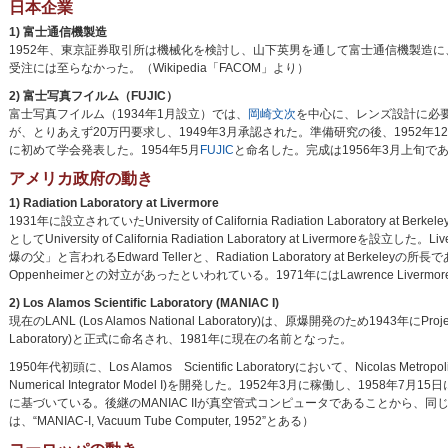
日本企業
1) 富士通信機製造
1952年、東京証券取引所は機械化を検討し、山下英男を通して富士通信機製造に
受注には至らなかった。（Wikipedia「FACOM」より）
2) 富士写真フイルム（FUJIC）
富士写真フイルム（1934年1月設立）では、
岡崎文次
を中心に、レンズ設計に必
が、とりあえず20万円要求し、1949年3月承認された。準備研究の後、1952年
に初めて学会発表した。1954年5月
FUJIC
と命名した。完成は1956年3月上旬
アメリカ政府の動き
1) Radiation Laboratory at Livermore
1931年に設立されていたUniversity of California Radiation Labor
としてUniversity of California Radiation Laboratory at Live
爆の父」と言われるEdward Tellerと、Radiation Laboratory at Ber
Oppenheimerとの対立があったといわれている。1971年にはLawrence Livermore Labo
2) Los Alamos Scientific Laboratory (MANIAC I)
現在のLANL (Los Alamos National Laboratory)は、原爆開発のため1943年にPr
Laboratory)と正式に命名され、1981年に現在の名前となった。
1950年代初頭に、Los Alamos Scientific Laboratoryにおいて、Nicolas Me
Numerical Integrator Model I)を開発した。1952年3月に稼働し
に基づいている。後継のMANIAC IIが真空管式コンピュータであることから、同じ
は、“MANIAC-I, Vacuum Tube Computer, 1952”とある）