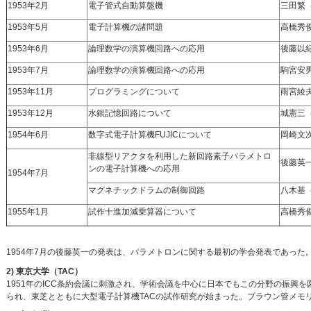
1953年2月
電子管式自動算盤機
三田繁
1953年5月
電子計算機の諸問題
高橋秀
1953年6月
論理数学の演算機回路への応用
後藤以
1953年7月
論理数学の演算機回路への応用
駒宮安男
1953年11月
プログラミングについて
雨宮綾
1953年12月
水銀記憶回路について
城憲三
1954年6月
数字式電子計算機FUJICについて
岡崎文
非線型リアクタを利用した新回路素子パラメトロ
後藤英
ンの電子計算機への応用
1954年7月
マグネチックドラムの制御回路
八木基
1955年1月
試作十進加減乗算器について
高橋秀
1954年7月の後藤英一の発表は、パラメトロンに関する最初の学会発表であった
2) 東京大学（TAC）
1951年のICC条約会議に刺激され、学術会議を中心に日本でもこの分野の振興を
られ、東芝とともに大型電子計算機TACの試作研究が始まった。ブラウン管メモリ（W