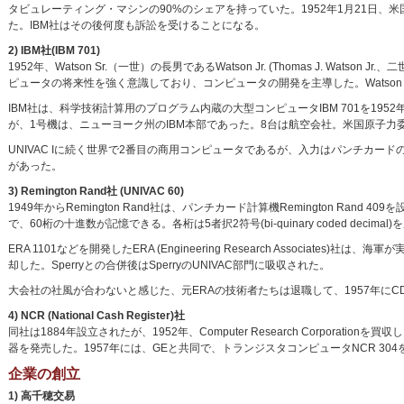
タビュレーティング・マシンの90%のシェアを持っていた。1952年1月21日、
た。IBM社はその後何度も訴訟を受けることになる。
2) IBM社(IBM 701)
1952年、Watson Sr.（一世）の長男であるWatson Jr. (Thomas J. Wats
ピュータの将来性を強く意識しており、コンピュータの開発を主導した。Watson Sr
IBM社は、科学技術計算用のプログラム内蔵の大型コンピュータIBM 701を195
が、1号機は、ニューヨーク州のIBM本部であった。8台は航空会社。米国原子力
UNIVAC Iに続く世界で2番目の商用コンピュータであるが、入力はパンチカード
があった。
3) Remington Rand社 (UNIVAC 60)
1949年からRemington Rand社は、パンチカード計算機Remington Ran
で、60桁の十進数が記憶できる。各桁は5者択2符号(bi-quinary coded de
ERA 1101などを開発したERA (Engineering Research Associate
却した。Sperryとの合併後はSperryのUNIVAC部門に吸収された。
大会社の社風が合わないと感じた、元ERAの技術者たちは退職して、1957年にC
4) NCR (National Cash Register)社
同社は1884年設立されたが、1952年、Computer Research Corpo
器を発売した。1957年には、GEと共同で、トランジスタコンピュータNCR 30
企業の創立
1) 高千穂交易