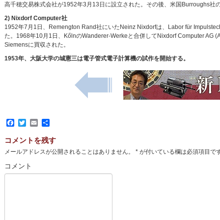
高千穂交易株式会社が1952年3月13日に設立された。その後、米国Burroug
2) Nixdorf Computer社
1952年7月1日、Remengton Rand社にいたNeinz Nixdorfは、Labor für
た。1968年10月1日、KőlnのWanderer-Werkeと合併してNixdorf Computer
Siemensに買収された。
1953年、大阪大学の城憲三は電子管式電子計算機の試作を開始する。
Facebook
Twitter
Email
共
有
コメントを残す
メールアドレスが公開されることはありません。
*
が付いている欄は必須項目で
コメント