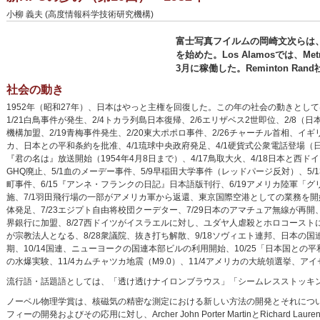
小柳 義夫 (高度情報科学技術研究機構)
富士写真フイルムの岡崎文次らは、
を始めた。Los Alamosでは、Me
3月に稼働した。Reminton Rand
社会の動き
1952年（昭和27年）、日本はやっと主権を回復した。この年の社会の動きとしては
1/21白鳥事件が発生、2/4トカラ列島日本復帰、2/6エリザベス2世即位、2/8（
機構加盟、2/19青梅事件発生、2/20東大ポポロ事件、2/26チャーチル首相、イギリ
カ、日本との平和条約を批准、4/1琉球中央政府発足、4/1硬貨式公衆電話登場（日
『君の名は』放送開始（1954年4月8日まで）、4/17鳥取大火、4/18日本と
GHQ廃止、5/1血のメーデー事件、5/9早稲田大学事件（レッドパージ反対）、5/
町事件、6/15『アンネ・フランクの日記』日本語版刊行、6/19アメリカ陸軍「グ
施、7/1羽田飛行場の一部がアメリカ軍から返還、東京国際空港としての業務を開始
体発足、7/23エジプト自由将校団クーデター、7/29日本のアマチュア無線が再開、8
界銀行に加盟、8/27西ドイツがイスラエルに対し、ユダヤ人虐殺とホロコースト
が宗教法人となる、8/28衆議院、抜き打ち解散、9/18ソヴィエト連邦、日本の国
期、10/14国連、ニューヨークの国連本部ビルの利用開始、10/25「日本国と
の水爆実験、11/4カムチャツカ地震（M9.0）、11/4アメリカの大統領選挙、
流行語・話題語としては、「透け透けナイロンブラウス」「シームレスストッキ
ノーベル物理学賞は、核磁気の精密な測定における新しい方法の開発とそれについての発見に対し
フィーの開発およびその応用に対し、Archer John Porter MartinとRichard 