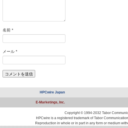
名前
*
メール
*
HPCwire Japan
E-Marketings, Inc.
Copyright © 1994-2032 Tabor Communicati
HPCwire is a registered trademark of Tabor Communications, 
Reproduction in whole or in part in any form or medium with