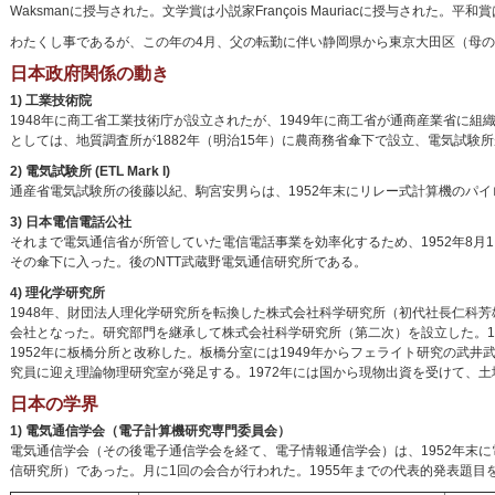
Waksmanに授与された。文学賞は小説家François Mauriacに授与された。平
わたくし事であるが、この年の4月、父の転勤に伴い静岡県から東京大田区（母
日本政府関係の動き
1) 工業技術院
1948年に商工省工業技術庁が設立されたが、1949年に商工省が通商産業省に
としては、地質調査所が1882年（明治15年）に農商務省傘下で設立、電気試験所
2) 電気試験所 (ETL Mark I)
通産省電気試験所の後藤以紀、駒宮安男らは、1952年末にリレー式計算機のパイ
3) 日本電信電話公社
それまで電気通信省が所管していた電信電話事業を効率化するため、1952年8
その傘下に入った。後のNTT武蔵野電気通信研究所である。
4) 理化学研究所
1948年、財団法人理化学研究所を転換した株式会社科学研究所（初代社長仁科芳
会社となった。研究部門を継承して株式会社科学研究所（第二次）を設立した。1
1952年に板橋分所と改称した。板橋分室には1949年からフェライト研究の武
究員に迎え理論物理研究室が発足する。1972年には国から現物出資を受けて、
日本の学界
1) 電気通信学会（電子計算機研究専門委員会）
電気通信学会（その後電子通信学会を経て、電子情報通信学会）は、1952年末に
信研究所）であった。月に1回の会合が行われた。1955年までの代表的発表題目