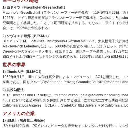
ヨーロッパの動き
1) 西ドイツ（Fraunhofer-Gesellschaft）
Fraunhofer-Gesellschaft（フラウンホーファー研究機構）は1949年
1952年、ドイツ経済技術省はフラウンホーファー研究機構を、Deutsche Forschungsg
究機関として承認した。主として応用研究を担当する。ちなみに、現在ドイツ最大の研究機構であるHel
会）は、1995年に創立される。
2) ソヴィエト連邦（BESM-1）
BESM（БЭСМ、Большая Электронно-Счётная Машина、大規
Alekseyevich Lebedevが設計し、5000本の真空管を用いた。1語39ビ
のread-onlyのダイオードメモリ、磁気ドラム、磁気テープを装備した。195
BESM-3およびBESM-4はトランジスタ式である。1966年に完成したBESM-6は
世界の学界
1) Illinois大学（ILLIAC I）
1952年9月1日、Illinois大学は真空管によるコンピュータILLIAC Iを開発
妹機である。同じグループがAberdeen Proving GroundのBallistic Rese
2) 共役勾配法
M. R. Hestenes and E. Stiefelは、“Method of conjugate gradients for solving line
436）において正値対称行列を係数行列とする連立一次方程式に対する共役勾配法を発表した。Hestene
California at Los Angelse（UCLA）、Stiefelの所属はUniversity of California 
アメリカの企業
1) IBM社（独占禁止法訴訟）
IBM社は創立以来、PCMやコンピュータを販売せずにレンタルだけを行い、レン