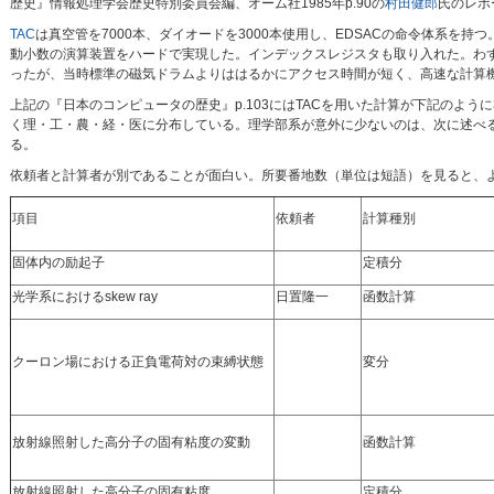
歴史』情報処理学会歴史特別委員会編、オーム社1985年p.90の
村田健郎
氏のレポ
TAC
は真空管を7000本、ダイオードを3000本使用し、EDSACの命令体系を持つ。
動小数の演算装置をハードで実現した。インデックスレジスタも取り入れた。わずか
ったが、当時標準の磁気ドラムよりははるかにアクセス時間が短く、高速な計算
上記の『日本のコンピュータの歴史』p.103にはTACを用いた計算が下記のよ
く理・工・農・経・医に分布している。理学部系が意外に少ないのは、次に述べる
る。
依頼者と計算者が別であることが面白い。所要番地数（単位は短語）を見ると、
項目
依頼者
計算種別
固体内の励起子
定積分
光学系におけるskew ray
日置隆一
函数計算
クーロン場における正負電荷対の束縛状態
変分
放射線照射した高分子の固有粘度の変動
函数計算
放射線照射した高分子の固有粘度
定積分