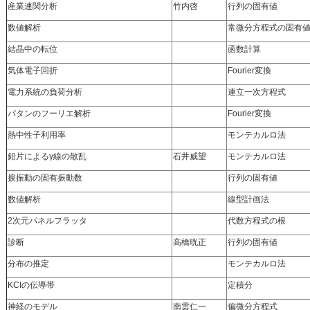
産業連関分析
竹内啓
行列の固有値
数値解析
常微分方程式の固有
結晶中の転位
函数計算
気体電子回折
Fourier変換
電力系統の負荷分析
連立一次方程式
パタンのフーリエ解析
Fourier変換
熱中性子利用率
モンテカルロ法
鉛片によるγ線の散乱
石井威望
モンテカルロ法
捩振動の固有振動数
行列の固有値
数値解析
線型計画法
2次元パネルフラッタ
代数方程式の根
診断
高橋晄正
行列の固有値
分布の推定
モンテカルロ法
KCIの伝導帯
定積分
神経のモデル
南雲仁一
偏微分方程式