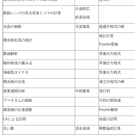
久保田広
眼鏡レンズの非点収差とコマの計算
松居吉哉
水晶の振動
古賀逸策
超越方程式の根
統計計算
開水路乱流の統計
Fourier変換
数値解析
常微分方程式
軸対称流の澱み点
常微分方程式
地磁気ダイナモ
常微分方程式
開水路の分流
連立方程式の根
産業連関分析
中村隆英
逆行列
アーチダムの振動
行列の固有値
構造物の伝達函数
Fourier解析
LKによる証明
命題の証明
丸い数
清水達雄
整数論的計算