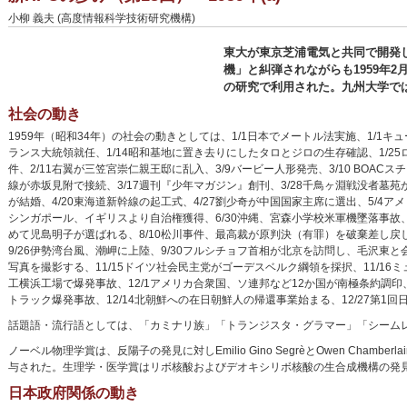
小柳 義夫 (高度情報科学技術研究機構)
東大が東京芝浦電気と共同で開発し
機」と糾弾されながらも1959年
の研究で利用された。九州大学では
社会の動き
1959年（昭和34年）の社会の動きとしては、1/1日本でメートル法実施、1/1キ
ランス大統領就任、1/14昭和基地に置き去りにしたタロとジロの生存確認、1/2
件、2/11右翼が三笠宮崇仁親王邸に乱入、3/9バービー人形発売、3/10 BOA
線が赤坂見附で接続、3/17週刊『少年マガジン』創刊、3/28千鳥ヶ淵戦没者墓苑
が結婚、4/20東海道新幹線の起工式、4/27劉少奇が中国国家主席に選出、5/4アメ
シンガポール、イギリスより自治権獲得、6/30沖縄、宮森小学校米軍機墜落事故、
めて児島明子が選ばれる、8/10松川事件、最高裁が原判決（有罪）を破棄差し戻し、
9/26伊勢湾台風、潮岬に上陸、9/30フルシチョフ首相が北京を訪問し、毛沢東
写真を撮影する、11/15ドイツ社会民主党がゴーデスベルク綱領を採択、11/16ミュージカ
工横浜工場で爆発事故、12/1アメリカ合衆国、ソ連邦など12か国が南極条約調印、
トラック爆発事故、12/14北朝鮮への在日朝鮮人の帰還事業始まる、12/27第
話題語・流行語としては、「カミナリ族」「トランジスタ・グラマー」「シーム
ノーベル物理学賞は、反陽子の発見に対しEmilio Gino SegrèとOwen Chambe
与された。生理学・医学賞はリボ核酸およびデオキシリボ核酸の生合成機構の発見に対し、Severo
日本政府関係の動き