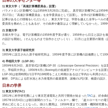
日本の大学センター等
1) 東京大学（「高速計算機委員会」設置）
パラメトロン計算機PC-1は1958年3月26日に完成し、真空管計算機TACは19
月17日に「高速計算機委員会」を全学委員会として設置し、全学の計算機環境に
記事があるとの情報をいただいた）。東京大学では、学部を越えた全学レベルの委
委員長を務めたこともあるが、その由来や趣旨はよく理解していなかった。199
2) 京都大学
京都大学では、電子計算機室の1958年度予算が通り、1958年から日立と設計を
の設計を開始し（そんなものまで自作かとびっくり）、11月には主要部の製造（
た。
3) 東京大学原子核研究所
1955年に設立された原子核研究所は、1959年度予算に計算機の設備費として10
4) 早稲田大学（LGP-30）
1959年8月24日、真空管式計算機LGP-30（Librascope General Precision
た。早稲田大学は、1956年4月にBoeing社の低速型アナログコンピュータを
LGP-30は使用時間が1日平均16時間をこえた時期があるほど学内から利用さ
解析、DP法による貯水池と水力発電所の最適運用、諸種のLP計算、橋梁の設計、
日本の学界
1) 東京大学(TAC)
1951年に科学研究費により東京芝浦電気と共同で開発が始まった
TAC
は、紆余曲
1957年10月4日には朝日新聞のコラム「フィルター」欄で、「超スローモーの電
求めに応じることとなった。掛けた費用は、1958年度までに校費・機関研究費を