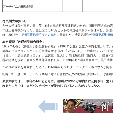
アーチダムの振動解析
2) 九州大学(KT-1)
九州大学は我が国初の日・英・独3カ国語相互実験翻訳のため、間接翻訳方式の
作は三菱電機が行った。主記憶には10万ビットの高速磁気ドラムを使用し、論
は、2013年、
第6回重要科学技術史資料
に登録した。情報処理学会
情報処理技術
3) 科研費「数理科学総合研究」
1959年4月に、京都大学数理解析研究所（1963年設立）設立の準備段階として
算機のプログラミング」の分担代表者は山内二郎であった。この班のメンバーに
（日大）、黒田成勝（名大）、城憲三（阪大）、清水辰次郎（阪府大）、柴垣和
題の提供を求める会合が数回開催されたが、1959年6月の第1回会合で、黒田
この班の成果を発表するために、1960年からプログラミングシンポジウムが開催
山内二郎、森口繁一、一松信共編『電子計算機のための数値計算法I～III』（培風
東京大学では、工学部のTACとともに、理学部のPC-1が学内外に公開され、
れるところでは、まだパッチボードが使われているところがおもしろい。