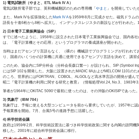
1) 電気試験所（やまと、ETL Mark IV A）
電気試験所電子部では、英和機械翻訳のための専用機「
やまと
」を開発していたが
また、Mark IVを拡張強化した
Mark IV A
を1959年8月に完成させた。磁気ドラム
語長を十進6桁から8桁へ拡大し、インデックスレジスタの新設などが行われた。196
2) 日本電子工業振興協会（SIP）
すでに述べたように、1958年に設立された日本電子工業振興協会では、国内各社
は、「電子計算機とその応用」というプログラマの養成講座が開かれた。
当時はまだアセンブリ言語もなく、（裸の）機械語でプログラミングが行われて
り、国産のいくつかの計算機に共通に使用できるアセンブリ言語を決めて、講習
このため、協会内にSIP分科会（分科会長森口繁一）が設けられ、SIP (Symbol Input
にはSIP 102を開発した。大阪に設置されたMADIC IIAおよびMELCOM 1101
のころ、世界的にはFORTRAN、COBOL、ALGOLなど高水準言語の開発が
昭二『電子計算機の利用に関する研究と教育』（情報処理Vol.24, No.3、1983年
筆者が1964年にOKITAC 5090で最初に使ったのは、その沖版のOKISIP
3) 気象庁（IBM 704）
気象庁は、予報に使える大型コンピュータを前から要求していたが、1957年に認められ
予報業務を開始。7月、台風5号の進路予想に活躍した。
4) 科学技術会議
政府は1959年2月、科学技術設置法に基づき科学技術政策に関する内閣の諮問
移した。2001年に総合科学技術会議に移行。