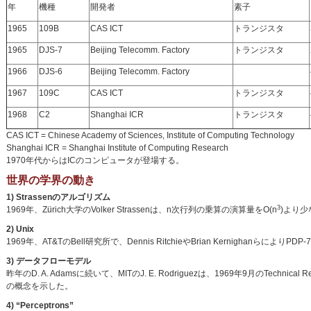
年
機種
開発者
素子
1965
109B
CAS ICT
トランジスタ
1965
DJS-7
Beijing Telecomm. Factory
トランジスタ
1966
DJS-6
Beijing Telecomm. Factory
1967
109C
CAS ICT
トランジスタ
1968
C2
Shanghai ICR
トランジスタ
CAS ICT = Chinese Academy of Sciences, Institute of Computing Technology
Shanghai ICR = Shanghai Institute of Computing Research
1970年代からはICのコンピュータが登場する。
世界の学界の動き
1) Strassenのアルゴリズム
3
1969年、Zürich大学のVolker Strassenは、n次行列の乗算の演算量をO(n
)より
2) Unix
1969年、AT&TのBell研究所で、Dennis RitchieやBrian Kernighanら
3) データフローモデル
昨年のD. A. Adamsに続いて、MITのJ. E. Rodriguezは、1969年9月のTechnical Re
の概念を示した。
4) “Perceptrons”