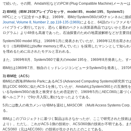
で続いた。その間、Amdahl社などのPCM (Plug Compatible Machi
2) IBM社（IBM 2938アレイプロセッサ、model 85、model 195、System/3）
HPCにとって記念すべき事は、1969年、IBMがSystem/360のI/Oチャンネ
Journal, Volume 8, Number 2, pp.118-135 (1969)
によると、64語のバッファメ
パイプライン実行しており、恐らく最初のベクトル演算器商品ではないかと思われる。100次
ログラム）より48倍も高速であった。石油探査のための地震波解析などが主要目
System/360 model 85は、1968年1月に発表されていたが、1969年12月出荷された
モリ（当時IBM社はbuffer memoryと呼んでいた）を採用したマシンとして知ら
を埋めるために出されたモデルと言われる。
また、1969年8月、System/360で最大のmodel 195を、1969年8月発表した。
IBM社は1969年7月、独自のミッドレンジコンピュータSystem/3を発表し、
3) IBM社（ACS）
IBM社の西海岸Menlo ParkにあるACS (Advanced Computing S
部はCDC 6600に似たACS-1を推していたが、AmdahlはSystem/360と
いるSystem/360の改良と衝突するため否定的で、1969年5月にAEC/360に基づく
板ヘルニア？）で9か月入院し動けなかったようである。
5月には数人の有力メンバがIBMを退社しMASCOR （Multi Access Systems
る。
IBMはこのプロジェクトに基づく製品は出さなかったが、ここで研究された技術は、IBM社
より）。ただし、これがACS-1側の技術か、ACS/360側の技術か不明である。また、後
ACS/360（元はAEC/360）の技術が生かされたとのことである。