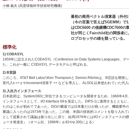
小柳 義夫 (高度情報科学技術研究機構)
最初の商用ベクトル演算器（外付け
（今の言葉で言えばSGEMM）で1.59
はCDC6600 の後継機CDC7600
社が同じくFairchild社の関
ロプロセッサの雄を競っている。
標準化
1) CODASYL
1959年に設立されたCODASYL（Conference on Data Systems L
た。これが一般に CODASYL データモデルと呼ばれる。
2) B言語
このころ、AT&T Bell LabsのKen Thompsonと Dennis Ritchie
算代入x =+ y やincrement演算子 ++ などを導入し、ALGOL以来使われていた代入
3) 入出力インタフェース
日本政府は、System/360に対抗できるコンピュータを開発するため、196
インタフェースとして、I/O Interface 69を策定した。DIPS-1に適用するとと
たのはこれが初めてであった。ISOの審議では日本案だけが残ったが、機能要件
審議に入ったのは1973年であった。この後、米国の技術的コメントを取り入れて改定した
として提案されて議論は振り出しに戻り、結局1976年にはI/Oインタフェース
ュータ発達史』（オーム社、1998年）p.82やp.300による）