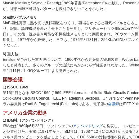
Marvin MinskyとSeymour Papertは1969年著書“Perceptrons”を出
が、線形分離不可能なパターンを識別できないことを示した。
5) 磁気バブルメモリ
MnBi磁性薄膜に熱や光で反転磁区をつくり、磁場をかけると磁気バブルとなることは1
り、記憶、論理機能を果たさせることを発見し、マサチューセッツ州Bostonで開催された13th Annu
日）。その後、読み書き可能な不揮発性メモリとして商用化され、PCやゲーム機
用化し、1977年から販売した。日立も、1976年8月31日に256Kbの磁気
くなった。
6) 重力波
Einsteinが予言した重力波について、1960年代から共振型の観測装置（Weber ba
したと発表した。多くのグループの追試にもかかわらず確認されなかった。Weber
年2月11日にLIGOグループにより発表された。
国際会議
1) ISSCC 1969
第16回目となるISSCC 1969 (1969 IEEE International Solid-State Cir
Solid-State Circuits Council、IEEE Philadelphia Sections、University of 
ラム委員長はRudi S. Engelbrecht (Bell Labs)である。電子版の
会議録
はIEEE X
アメリカ企業の動き
1) IBM社（アンバンドリング）
IBM社は1969年6月23日、ソフトウェアの
アンバンドリング
を発表し、コンピュ
と位置付けた。実施は1971年から。IBM社は、1968年12月にCDC社から提訴
ジネス用コンピュータを独占しようとして、CDC 6600の対抗機種を発表してC