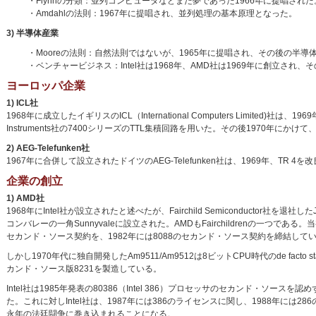
・Flynnの分類：並列コンピュータなどまだ夢であった1966年に提唱された
・Amdahlの法則：1967年に提唱され、並列処理の基本原理となった。
3) 半導体産業
・Mooreの法則：自然法則ではないが、1965年に提唱され、その後の半
・ベンチャービジネス：Intel社は1968年、AMD社は1969年に創立さ
ヨーロッパ企業
1) ICL社
1968年に成立したイギリスのICL（International Computers Limited
Instruments社の7400シリーズのTTL集積回路を用いた。その後1970年にかけて、IC
2) AEG-Telefunken社
1967年に合併して設立されたドイツのAEG-Telefunken社は、1969年、TR 4を
企業の創立
1) AMD社
1968年にIntel社が設立されたと述べたが、Fairchild Semiconductor社を退社したJe
コンバレーの一角Sunnyvaleに設立された。AMDもFairchildrenの一つで
セカンド・ソース契約を、1982年には8088のセカンド・ソース契約を締結して
しかし1970年代に独自開発したAm9511/Am9512は8ビットCPU時代のde facto 
カンド・ソース版8231を製造している。
Intel社は1985年発表の80386（Intel 386）プロセッサのセカンド・
た。これに対しIntel社は、1987年には386のライセンスに関し、1988年に
永年の法廷闘争に巻き込まれることになる。