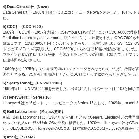
4) Data General社（Nova）
Data General社（1968年創業）はミニコンピュータNovaを製造した。1
た。
5) CDC社（CDC 7600）
1969年、CDC社（1957年創業）はSeymour Crayの設計によりCDC 6600の後継機である
Radiation Laboratory at Livermore、現在のLLNL）に出荷された。CD
磁気コアで、1語は6600と同じく60ビットであり、一次主記憶は65 KW、512 
ドでは10 MFlopsを実現した。CDC 6600にくらべほぼ10倍の性能を有していた。
プラインが初めて採用された他、高速なトランジスタの利用、C型のフットプリ
伝達時間を減少させた。
1969年から1975年まで世界最高速のコンピュータとみなされていたが、故障が多く
のことである。75台強が販売されたが、CDC社にとって収益をもたらさなかった。次の
6) Sperry Rand社（UNIVAC 1106）
1969年5月、UNIVAC 1106を発表した。出荷は12月。命令セットは1108
7) Honeywell社（Series 16）
Honeywell社は16ビットミニコンピュータのSeries-16として、1969年、model 31
8) Bell Laboratories（Multics撤退）
AT&T Bell Laboratoriesは、1964年からMITとともにGeneral Electric
わっていた人の一部がUnix OSの開発に移行した。1970年、Honeywell社は
た。GEのGECOS、HoneywellのGCOS、日本電気のACOSはMulticsの系統を
9) Intel社（SRAM）