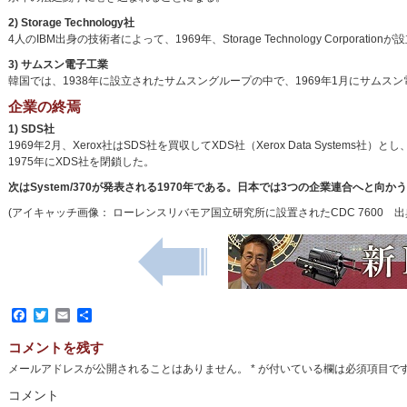
2) Storage Technology社
4人のIBM出身の技術者によって、1969年、Storage Technology Corporati
3) サムスン電子工業
韓国では、1938年に設立されたサムスングループの中で、1969年1月にサムス
企業の終焉
1) SDS社
1969年2月、Xerox社はSDS社を買収してXDS社（Xerox Data Syst
1975年にXDS社を閉鎖した。
次はSystem/370が発表される1970年である。日本では3つの企業連合へと向か
(アイキャッチ画像： ローレンスリバモア国立研究所に設置されたCDC 7600 
Facebook
Twitter
Email
共
有
コメントを残す
メールアドレスが公開されることはありません。
*
が付いている欄は必須項目で
コメント