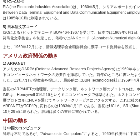
4) RS-232-C
EIA (the Electronic Industries Association)は、1960年5月、シリ
Between Data Terminal Equipment and Data Communication Equipment 
は1985年10月に制定されている。
5) 日本語文字コード
ISOによる7ビット文字コードISO/R464-1967を受けて、日本では1969年6月1日
符号化文字集合」を制定した。俗称ではANKコード（Alphabet-Numerical digit-
また、1969年12月には、情報処理学会企画委員会に漢字コード委員会を設置し
アメリカ政府関係の動き
1) ARPANET
アメリカのDARPA (Defense Advanced Research Projects Agency)
るコンピュータネットワークの必要性を痛感していた。前年のところに書いたよう
した。12社だけが提案書を提出し、最終的にはBBN Technologies社と1969年
当初のARPANETの物理層、データリンク層、ネットワーク層のプロトコルは、ホストコンピュ
IMPは、Honeywell 316/516というミニコンピュータで構築された。ホストコンピュー
層プロトコルはNCPを通じてネットワークサービスにアクセスする、これは後のso
ARPANETがTCP/IPに変わるのは1983年1月1日である。当初はUCLA、SRI (Stanf
10月29日に送られた。詳細は多くの書籍に書かれている。
中国の動き
1) 中国のコンピュータ
詳細は不明であるが、”Advances in Computers”によると、1960年