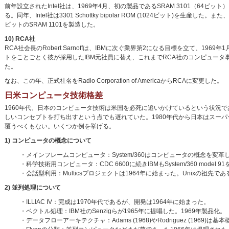
前年設立されたIntel社は、1969年4月、初の製品であるSRAM 3101（64ビット）を
る。同年、Intel社は3301 Schottky bipolar ROM (1024ビット)を生産した。また、世界で初
ビットのSRAM 1101を製造した。
10) RCA社
RCA社会長のRobert Sarnoffは、IBMに次ぐ業界第2になる目標を立て、1969年
トをことごとく彼が採用したIBM元社員に替え、これまでRCA社のコンピュー
た。
なお、この年、正式社名をRadio Corporation of AmericaからRCAに変更した。
日米コンピュータ技術格差
1960年代、日本のコンピュータ技術は米国を必死に追いかけているという状況
しいコンセプトを打ち出すという点でも遅れていた。1980年代から日本はスー
覆うべくもない。いくつか例を挙げる。
1) コンピュータの概念について
・メインフレームコンピュータ：System/360はコンピュータの概念を変
・科学技術用コンピュータ：CDC 6600に続きIBMもSystem/360 model 
・会話型利用：Multicsプロジェクトは1964年に始まった。Unixの祖先であ
2) 並列処理について
・ILLIAC IV：完成は1970年代であるが、開発は1964年に始まった。
・ベクトル処理：IBM社のSenzigらが1965年に提唱した。1969年製品化。
・データフローアーキテクチャ：Adams (1968)やRodriguez (1969)は