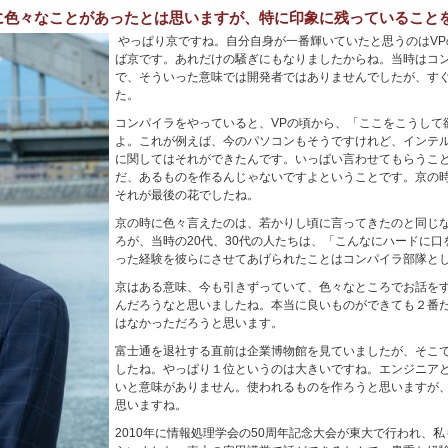
に色々なことがあったとは思いますが、特に印象に残っていること
やっぱり京ですね。自分自身が一番輝いていたと思うのはV
ば京です。あれだけの騒ぎにもなりましたからね。当時はコ
で、そういった意味では開発者ではありませんでしたが、す
た。
コンパイラをやっていると、VPの頃から、「ここをこうして
よ。これが例えば、今のパソコンもそうですけれど、インテ
に関してはそれができたんです。いっぱい言わせてもらうこ
だ、あるものを作るんじゃないですよということです。京の
それが最後の花でしたね。
京の時に色々言えたのは、若かりし頃に言ってきたのと同じ
ろが、当時の20代、30代の人たちは、「こんなにハードに
った経験を彼らにさせてあげられたことはコンパイラ部隊と
京はある意味、今も引きずっていて、色々なところでお話を
んだろうなと思いましたね。本当に良いものができても２番
はなかっただろうと思います。
富士通を退社する直前は企業博物館を見ていましたが、そこ
したね。やっぱり１位というのは大きいですね。エンジニア
いと意味がありません。使われるものを作ろうと思いますが
思いますね。
2010年に情報処理学会の50周年記念大会が東大で行われ、