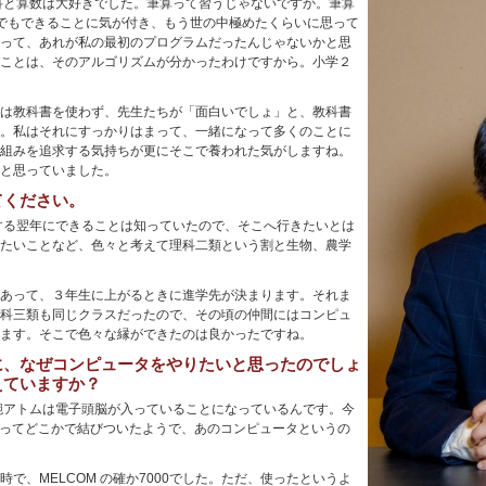
科と算数は大好きでした。筆算って習うじゃないですか。筆算
でもできることに気が付き、もう世の中極めたくらいに思って
って、あれが私の最初のプログラムだったんじゃないかと思
ことは、そのアルゴリズムが分かったわけですから。小学２
は教科書を使わず、先生たちが「面白いでしょ」と、教科書
。私はそれにすっかりはまって、一緒になって多くのことに
組みを追求する気持ちが更にそこで養われた気がしますね。
と思っていました。
てください。
する翌年にできることは知っていたので、そこへ行きたいとは
たいことなど、色々と考えて理科二類という割と生物、農学
あって、３年生に上がるときに進学先が決まります。それま
科三類も同じクラスだったので、その頃の仲間にはコンピュ
ます。そこで色々な縁ができたのは良かったですね。
に、なぜコンピュータをやりたいと思ったのでしょ
えていますか？
腕アトムは電子頭脳が入っていることになっているんです。今
だってどこかで結びついたようで、あのコンピュータというの
で、MELCOM の確か7000でした。ただ、使ったというよ