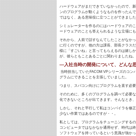
ハードウェアがまだできていなかったので、新
ンのプログラムが動くようなものを作ったんで
ではなく、ある意味役に立つことができました
シミュレーターを作るのにはハードウェアのこ
ードウェアのことも答えられるような立場にも
それから、人前で話すなんてしたことがなかっ
に行くのですが、他の方は課長、部長クラスだ
様に「すごいね」と言ってもらえるのは嬉しか
が、彼らともことあるごとに関わりましたね。
―入社当時の開発について、どんな
当時担当していたFACOM VPシリーズの
グラムにできることを主張していました。
つまり、スパコン向けにプログラムを直す必要
そのために、多くのプログラムを調べて必要な
化できないところが出てきます。そんなとき、
しかし、それと平行して私はコンパイラを修正
少ない作業ではあるのですが・・。
私としては、プログラムをチューニングするの
コンピュータではなかなか通用せず、時代は終
ソフトウェアを持っているという意識が強かっ