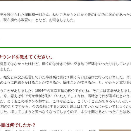
発を続けられた堀田耕一郎さん。幼いころからとにかく物の仕組みに関心があった
、現在携わる教育のことなど、お聞きしました。
ラウンドを教えてください。
得意ではなかったけれど、動くのは好きで狭い空き地で野球をやったりはしていま
ました。
、祖父と叔父が経営していた事務所に月に１回くらいは遊びに行っていました。そ
のように内線をかけることができるか。騙すことができるか」と、やたらと電話を
うことがありました。1964年の東京五輪の後位ですかね。そこには電卓がありま
。今、思えば中で何か機械が動いていたんでしょうね。当時はそれが電卓だという
だ、どうもこのボタンを押すと、これが起こる、こういうことができるらしいとい
上前のことですから、今の金額にすると100万以上はしていたんじゃないでしょう
した。壊してしまうと遊べなくなってしまうので、ネジを開けるといったことはあ
科目は何でしたか？