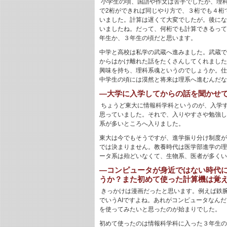
小学生の頃、国語や作文は苦手でしたが、理
で2桁ができれば同じやり方で、３桁でも４桁
いました。計算は遅くて大変でしたが。後にな
いましたね。だって、何桁でも計算できるって
年生か、３年生の頃だと思います。
中学と高校は私学の武蔵へ進みました。武蔵で
からはかけ離れた話をたくさんしてくれました
興味を持ち、理科系魂というのでしょうか。仕
中学生の頃には漠然と将来は理系へ進むんだな
―大学に入学してからの話を聞かせ
ちょうど東大に情報科学科というのが、入学
思っていました。それで、入りやすさや勉強し
系が多いところへ入りました。
東大は今でもそうですが、進学振り分け制度が
では決まりません。教養時代は医学部進学の理
ータ系は殆どいなくて、生物系、医者が多くい
―コンピュータが身近ではない時代
うか？また初めて使った計算機は覚
きっかけは漫画だったと思います。例えば鉄
でいうAIですよね。あれがコンピュータなん
を使ってみたいと思ったのが始まりでした。
初めて使ったのは情報科学科に入った３年生の時