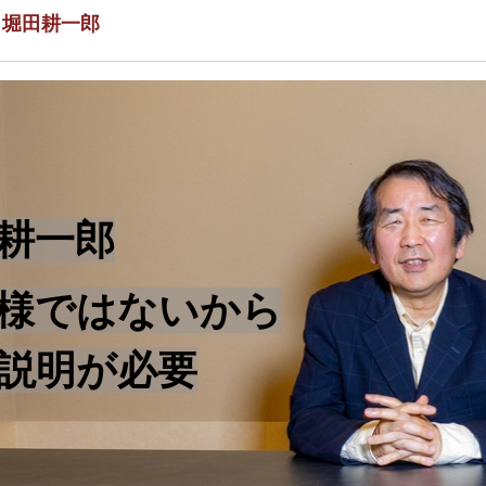
 堀田耕一郎
田耕一郎
様ではないから
説明が必要