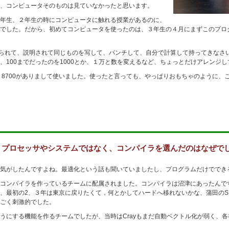
、コンピュータそのものは見ていなかったと思います。
年生、２年生の時にコンピュータに触れる授業があるのに、
でした。だから、初めてコンピュータを使ったのは、３年生の４月にまずこのプロ
配られて、説明されて同じものを写して、パンチして、自分で計算して持ってきなさ
、100までだったのを1000とか、１万と数を変えるなど、ちょっとだけアレンジ
たか、8700がありまして使いました。使ったと言っても、やっぱりおもちゃのように
、プロセッサやシステムではなく、コンパイラを選んだのはなぜで
気がしたんですよね。最適化という話も聞いていましたし、プログラムだけででき
コンパイラを作っているチームに配属されました。コンパイラは沼津にあったんで
、最初の2、３年は東京に戻りたくて，何とかしてハードへ移れないかな、蒲田のS
ごく刺激的でした。
うにする機能を作るチームでしたが、当時はCrayもまだ自動ベクトル化が弱く、