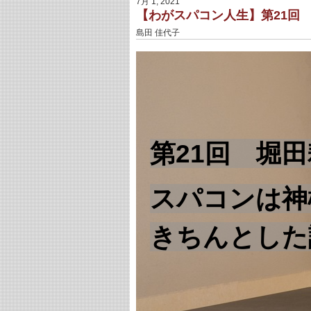
7月 1, 2021
【わがスパコン人生】第21回
島田 佳代子
第21回 堀
スパコンは神
きちんとした