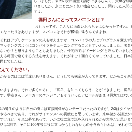
らいました。東大の安田講堂で話ができるなんて、貴重な経
りましたが、京はとにかく良い機会だったし、関わった人間
すよ。
―堀田さんにとってスパコンとは？
おもちゃです。こんなに面白いおもちゃはなかったですね。
くなったりはありますが、スパコンはそれが極端に違うんですよね。
それはアプリケーションの人も考えますが、コンパイラの人はプログラムを変えず
マッチングのようにコンパイラをチューニングすることもずいぶんしました。著名
ないか？と思うようなこともありました。仲間内では‘ドーピング’と呼んでいまし
える範囲で速くする方法を考えます。それがすごく面白くてやっていました。日本
同じでしたね。
教えてください。
かかるのはほぼ間違いありません。どうしても税金が入ってきます。だからこそ余
いますよね。それで多くの方に、「富岳」を知ってもらうことができました。富岳
す。学者さん、メーカーのエンジニアもそういったアピールがあまり得意ではない
は星の誕生のように自分の身には直接関係がないテーマだったのですが、2/3はタイ
やるべきであり、それがサイエンスへの貢献だと思っています。来年儲かる話ばか
すけれど、それは夢であって、いかに役に立つ話を入れられるかが大事だと思います
話は1割で、そこに100年後に役に立つかもしれないものを含められれば、それが