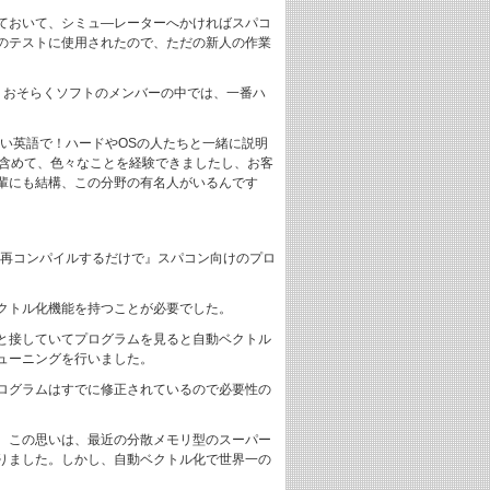
ておいて、シミュ―レーターへかければスパコ
のテストに使用されたので、ただの新人の作業
、おそらくソフトのメンバーの中では、一番ハ
い英語で！ハードやOSの人たちと一緒に説明
も含めて、色々なことを経験できましたし、お客
輩にも結構、この分野の有名人がいるんです
だ再コンパイルするだけで』スパコン向けのプロ
クトル化機能を持つことが必要でした。
と接していてプログラムを見ると自動ベクトル
ューニングを行いました。
ログラムはすでに修正されているので必要性の
。この思いは、最近の分散メモリ型のスーパー
りました。しかし、自動ベクトル化で世界一の