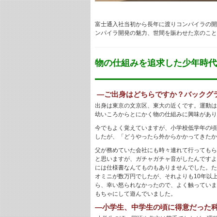
富士通入社当初から長年に渡りコンパイラの開
ンパイラ開発の魅力、世間を賑わせた京のこと
物の仕組みを追求した少年時代
―ご出身はどちらですか？バックグ
出身は東京の文京区、東大の近くです。運動は
幼いころからとにかく物の仕組みに興味があり
今でもよく覚えていますが、小学校低学年の頃
したが、「どうやったら外からかかってきたか
父が務めていた会社にも時々連れて行ってもら
と思いますが、ガチャガチャ音がしたんですよ
には仕様書なんてものもありませんでした。た
オミニが数万円でしたが、それよりも10年以
ら、幸い怒られなかったので、よく触っていま
もちゃにして遊んでいました。
―小学生、中学生の頃に得意だった