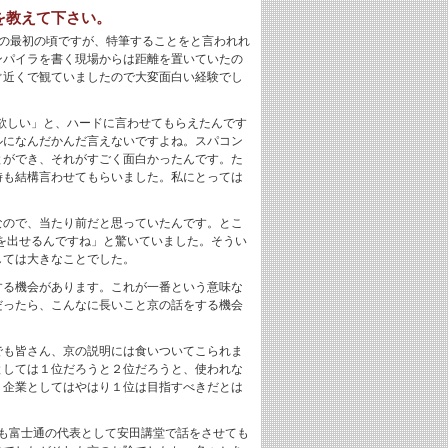
を教えて下さい。
Pの最初の頃ですが、特筆することをと言われれ
ンパイラを書く現場からは距離を置いていたの
ぐ近くで観ていましたので大変面白い経験でし
欲しい」と、ハードに言わせてもらえたんです
ルになんだかんだ言えないですよね。スパコン
とができ、それがすごく面白かったんです。た
時も結構言わせてもらいました。私にとっては
なので、当たり前だと思っていたんです。とこ
口を出せるんですね」と驚いていました。そうい
しては大きなことでした。
する機会があります。これが一番という意味な
だったら、こんなに長いこと京の話をする機会
でも皆さん、京の説明には食いついてこられま
としては１位だろうと２位だろうと、使われな
、企業としてはやはり１位は目指すべきだとは
私も富士通の代表として安田講堂で話をさせても