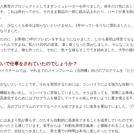
人教育のプロジェクトとしてまずシミュレーターを作りました。命令だけ先に出し
す。これは終わってから、そのまま製品の一部に組み込まれたり、ハードが来る前
。
と、少なくとも命令は知らないといけません。1年やっているうちに慣れましたし
なりました。
たのに、お客様にVPのプレゼンをするようになりました。しかも最初は得意でもな
ったんですよね。私だけ20代の若造。凄く偉くなった気がしました。そんなこと
ったですよ。物も作ったし。それに、色々な縁もそこででき始めました。大学の後
思いで仕事をされていたのでしょうか？
コンパイラチームでは、それまでのメインフレーム（汎用機）向けのプログラムを『た
がないということです。それを実現するためには、コンパイラによる強力な自動ベ
機能を洗い出し、コンパイラに実装していました。そうは言っても、実際にお客様
高速化するためにはプログラムを修正してベクトル化しやすいように書き換えるチ
し、元のプログラムのママでもベクトル化できるように改良を重ねていました。プ
にはあまり気が乗らず、ひたすら自動的に高速化できることを追求していたのです
わったとも感じています。若手からは「自動化原理主義者」と揶揄されることもあ
たので、自信もつきましたし、富士通での時間は本当に楽しかったですね。