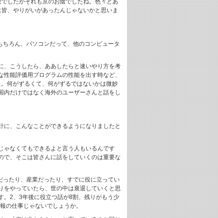
験でしたがそれも京のお陰でしたね。色々とあ
は皆、やりがいがあったんじゃないかと思いま
もちろん、パソコンだって、他のコンピュータ
に、こうしたら、ああしたらと速いやり方を考
な性能評価用プログラムの性能を出す時など、
た。何がずるくて、何がずるではないかは微妙
国内だけではなく海外のユーザーさんと話をし
計に、こんなことができるようになりましたと
じゃなくてもできるよと言う人もいるんです
ので、そこは皆さんに話をしていくのは重要な
ヤだったり、産業だったり、すでに役に立ってい
りをやっていたら、世の中は衰退していくと思
。2、3年後に役立つ話が8割、残りがもう少
広報の仕事じゃないでしょうか。