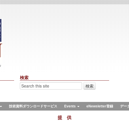
々
検索
技術資料ダウンロードサービス
Events
eNewsletter登録
デー
提 供