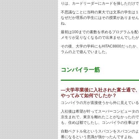
りは、カードリーダーにカードを挿しただけで
不思議なことに当時の東大では文系の学生は１
なぜだか理系の学生にはその授業がありません
ね。
最初は100までの素数を求めるプログラムを
メモリが足りなくなるので出来ませんでしたが
その後、大学の学科にもHITAC8800だっ
ラムの上で遊んでいました。
コンパイラ一筋
―大学卒業後に入社された富士通で
やってみて如何でしたか？
コンパイラの方が直接使うから外に見えている
入社後は希望が叶ってスーパーコンピュータの
京生まれで、東京を離れたことがなかったので
も、住めば都でしたし、コンパイラの仕事はす
自動ベクトル化というスパコンをスパコンのよ
番になるという意識が強かったんですよね。