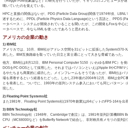
（Regge Pole現象論など）の研究を行っていたが、イギリスのコンピュータ
嘆いていたのを覚えている。
HPCと直接の関係はないが、PDG (Particle Data Group)関係で1974年頃
述するために、PPDL (Particle Physics Data Language)という言語と、PPDS (Parti
ータベース・システムが開発されていることを聞いたが、この開発もFoxを中心
ータベースで、今ならXMLを使ったであろうと思われる。
アメリカの企業の動き
1) IBM社
アメリカでは、10月、IBM社がアドレス空間を31ビットに拡張したSystem/370-
表した。IBM互換路線を取っていた日立と富士通にとって大きな脅威であった。
他方、IBM社は8月12日、IBM Personal Computer 5150（いわゆるIBM PC）を
DOSをPC-DOSとして採用した。それまではパソコンといえばApple IIやCP/
るやたちまち商業的に成功した。メインフレームもそうであったが、IBM社はパ
場を席巻するという経過をたどった。しかし23年後の2004年12月、IBMは全PC事
とを発表した。ついでに、1993年の並列システム参入においても同じパターン
現した。
2) Floating Point Systems社
また1981年、Floating Point Systems社(1970年創業)は64ビットのFPS-164を
3) BBN Technology社
BBN Technology社（1948年、Cambridgeで創立）は、1981年並列計算機BBN B
CPU（MC68000など）をButterfly Networkで結合し、非対称共有メモリの並
ベンチャー企業の創立