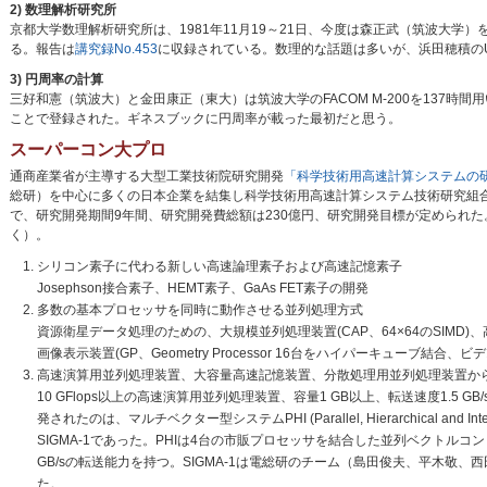
2) 数理解析研究所
京都大学数理解析研究所は、1981年11月19～21日、今度は森正武（筑波大
る。報告は
講究録No.453
に収録されている。数理的な話題は多いが、浜田穂積のU
3) 円周率の計算
三好和憲（筑波大）と金田康正（東大）は筑波大学のFACOM M-200を137
ことで登録された。ギネスブックに円周率が載った最初だと思う。
スーパーコン大プロ
通商産業省が主導する大型工業技術院研究開発
「科学技術用高速計算システムの
総研）を中心に多くの日本企業を結集し科学技術用高速計算システム技術研究組
で、研究開発期間9年間、研究開発費総額は230億円、研究開発目標が定められ
く）。
シリコン素子に代わる新しい高速論理素子および高速記憶素子
Josephson接合素子、HEMT素子、GaAs FET素子の開発
多数の基本プロセッサを同時に動作させる並列処理方式
資源衛星データ処理のための、大規模並列処理装置(CAP、64×64のSIMD)
画像表示装置(GP、Geometry Processor 16台をハイパーキューブ結
高速演算用並列処理装置、大容量高速記憶装置、分散処理用並列処理装置か
10 GFlops以上の高速演算用並列処理装置、容量1 GB以上、転送速度1.5 
発されたのは、マルチベクター型システムPHI (Parallel, Hierarchical and Int
SIGMA-1であった。PHIは4台の市販プロセッサを結合した並列ベクトルコンピュータ
GB/sの転送能力を持つ。SIGMA-1は電総研のチーム（島田俊夫、平木敬
た。