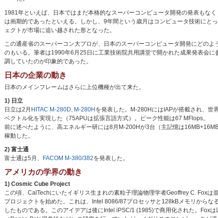
1981年といえば、日本ではまだ本格的なスーパーコンピュータ開発の発表もなく（
は画期的であったといえる。しかし、9年間という歳月はコンピュータ技術にとっては長
ェクトが市場に追い越された形となった。
この通産省のスーパーコン大プロが、日本のスーパーコンピュータ開発にどのよ
のもいる。筆者は1990年6月25日に工業技術院共用講堂で開かれた成果発表
調していたのが印象的であった。
日本の企業の動き
日本のメインフレームはさらに上位機種が出て来た。
1) 日立
日立は2月
HITAC M-280D, M-280H
を発表した。M-280HにはIAPが搭載され、
ベクトル化を実現した（75APUは拡張言語方式）。ピーク性能は67 MFlops。
前に述べたように、高エネルギー研には8月M-200Hが3台（主記憶は16MB+16MB
稼動した。
2) 富士通
富士通は5月、
FACOM M-380/382
を発表した。
アメリカの学界の動き
1) Cosmic Cube Project
この頃、CalTechにいたイギリス生まれの素粒子理論物理学者Geoffrey C. Foxは
プロジェクトを始めた。これは、Intel 8086/87プロセッサと128kBメモリか
したものである。このアイデアは後にIntel iPSC/1 (1985)で商用化された。F