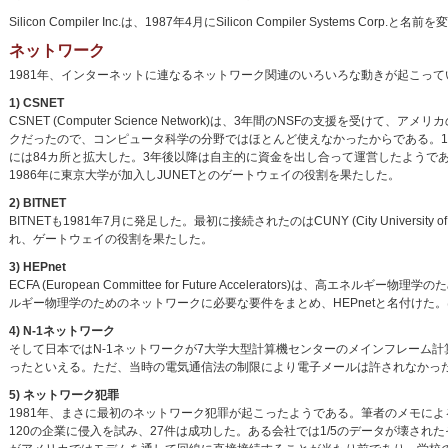
Silicon Compiler Inc.は、1987年4月にSilicon Compiler Systems Corp.
ネットワーク
1981年、インターネットに連なるネットワーク関連のいろいろな動きが起こって
1) CSNET
CSNET (Computer Science Network)は、3年間のNSFの支援を
クだったので、コンピュータ科学の分野ではほとんど使えなかったからである。1981年には、D
には84カ所と拡大した。3年後以降は自主的に資金を出し合って運営したようであ
1986年に東京大学が加入しJUNETとのゲートウェイの役割を果たした。
2) BITNET
BITNETも1981年7月に発足した。最初に接続されたのはCUNY (City University 
れ、ゲートウェイの役割を果たした。
3) HEPnet
ECFA (European Committee for Future Accelerators)は、高
ルギー物理学のためのネットワークに必要な要件をまとめ、HEPnetと名付け
4) N-1ネットワーク
そして日本ではN-1ネットワークが7大学大型計算機センターのメインフレーム計
ったといえる。ただ、当時の電気通信法の制限により電子メールは許されなかっ
5) ネットワーク犯罪
1981年、まさに最初のネットワーク犯罪が起こったようである。筆者のメモによる
120の企業に侵入を試み、27件は成功した。ある会社では1/5のデータが壊さ