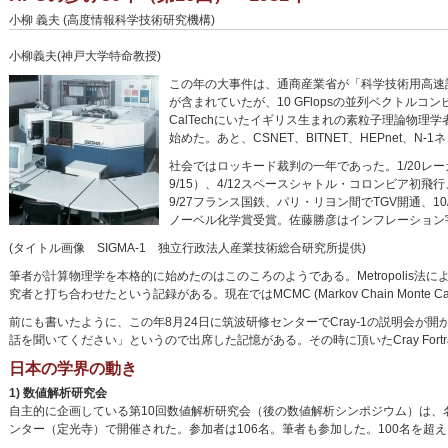
小柳 義夫 (高度情報科学技術研究機構)
小柳義夫(神戸大学特命教授)
この年の大事件は、通商産業省が「科学技術用高速
が含まれていたが、10 GFlopsの並列ベクト
CalTechにいたイギリス生まれの素粒子理論物理学者G
始めた。あと、CSNET、BITNET、HEPnet
社会ではロッキード裁判の一年であった。1/20レー
9/15）、4/12スペースシャトル・コロンビア初飛
9/27フランス国鉄、パリ・リヨン間でTGV開通、
ノーベル化学賞受賞。佐藤勝彦はインフレーション
(タイトル画像 SIGMA-1 独立行政法人産業技術総合研究所提供)
筆者が計算物理学を本格的に始めたのはこのころのようである。Metropolis法
究者と打ち合わせたという記録がある。現在ではMCMC (Markov Chain Monte
前にも書いたように、この年8月24日に筑波研修センターでCray-1の説明会
話を聞いてください」というので出席した記憶がある。その時に頂いたCray For
日本の学界の動き
1) 数値解析研究会
自主的に企画している第10回数値解析研究会（後の数値解析シンポジウム）は、名
ンター（定光寺）で開催された。参加者は106名。筆者も参加した。100名を超