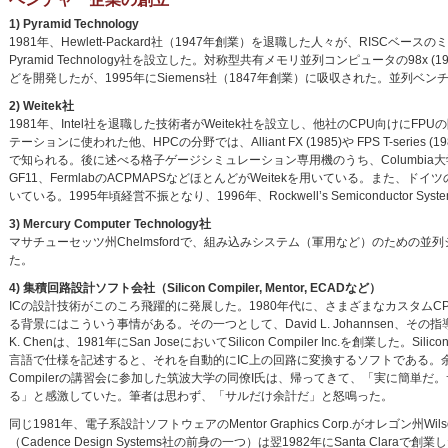
1) Pyramid Technology
1981年、Hewlett-Packard社（1947年創業）を退職した人々が、RISCベ
Pyramid Technology社を設立した。対称型共有メモリ並列コンピュータの98x (1985)やMIS
どを開発したが、1995年にSiemens社（1847年創業）に吸収された。並列ベ
2) Weitek社
1981年、Intel社を退職した技術者がWeitek社を設立し、他社のCPU向けにF
テーションに使われた他、HPCの分野では、Alliant FX (1985)や FPS T-serie
で知られる。後に述べる格子ゲージシミュレーション専用機のうち、Columbia大
GF11、FermlabのACPMAPSなどほとんどがWeitekを用いている。また、ド
いている。1995年頃経営不振となり、1996年、Rockwell’s Semiconductor Sy
3) Mercury Computer Technology社
マサチューセッツ州Chelmsfordで、組み込みシステム（軍用など）のための
た。
4) 集積回路設計ソフト会社（Silicon Compiler, Mentor, ECADなど）
ICの設計技術がこのころ飛躍的に発展した。1980年代に、さまざまなカスタムC
る背景にはこういう事情がある。その一つとして、David L. Johannsen、その指導教
K. Chenは、1981年にSan JoseにおいてSilicon Compiler Inc.を創業した。Si
言語で仕様を記述すると、それを自動的にIC上の回路に変換するソフトである。余談で
Compilerの講習会に参加した筑波大学の同僚I氏は、帰ってきて、「実に簡単だ
る」と感激していた。筆者は思わず、「サルだけ余計だ」と怒鳴った。
同じ1981年、電子系設計ソフトウェアのMentor Graphics Corp.がオレゴン州Wilso
（Cadence Design Systems社の前身の一つ）は翌1982年にSanta Claraで創業