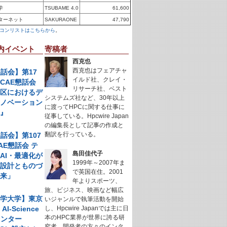
学
TSUBAME 4.0
61,600
ターネット
SAKURAONE
47,790
コンリストはこちらから
。
内イベント
寄稿者
西克也
西克也はフェアチャ
懇話会】第17
イルド社、クレイ・
CAE懇話会
リサーチ社、ベスト
地区におけるデ
システムズ社など、30年以上
イノベーション
に渡ってHPCに関する仕事に
例』
従事している。Hpcwire Japan
の編集長として記事の作成と
翻訳を行っている。
懇話会】第107
AE懇話会 テ
島田佳代子
AI・最適化が
1999年～2007年ま
く設計とものづ
で英国在住。2001
未来」
年よりスポーツ、
旅、ビジネス、映画など幅広
科学大学】東京
いジャンルで執筆活動を開始
I-Science
し、Hpcwire Japanでは主に日
本のHPC業界が世界に誇る研
センター
究者、開発者の方々のインタ