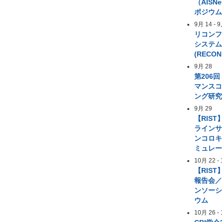
（AIS
ポジウ
9月 14
-
9
リコン
システ
(RECON
9月 28
第206
マンス
ング研
9月 29
【RIST
ライン
ンコロ
ミュレ
10月 22
-
【RIST
報告会／
ンソー
ウム
10月 26
-