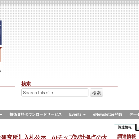
々
検索
技術資料ダウンロードサービス
Events
eNewsletter登録
デー
調達情報
調達情報
研究所】入札公示 AIチップ設計拠点の大