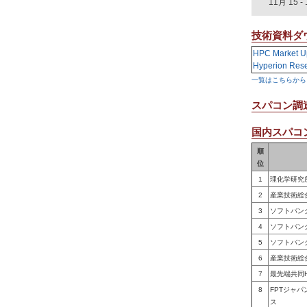
11月 15
-
技術資料ダ
HPC Market U
Hyperion Res
一覧はこちらから
スパコン調
国内スパコン
順
位
1
理化学研究
2
産業技術総
3
ソフトバン
4
ソフトバン
5
ソフトバン
6
産業技術総
7
最先端共同
8
FPTジャ
ス