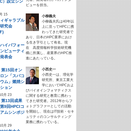
NeC）設立シン
ビューを担当。
ム
月 15
小柳義夫
フィギャラブル
小柳義夫氏は40年以
ム研究会
上に亘ってHPCに携
F)
わってきた研究者で
あり、日本のHPC業界におけ
る生き字引として有名。現
回 ハイパフォー
在 高度情報科学技術研究機
コンピューティ
構に所属し、産業界のHPC推
究発表会
進にあたっている。
小西史一
】第15回オン
小西史一は、理化学
サロン「スパコ
研究所、東京工業大
キウム」燃焼シ
学においてHPCおよ
ーション
びバイオインフォマティクス
10月 23
に関する研究と教育に携わっ
】第13回成果
てきた研究者。2012年からフ
第9回HPCIコ
ォトグラファーとしての活動
を開始し、現在はIT技術・セキ
シアムシンポジ
ュリティのコンサルティング
業務に携わっている。
10月 29