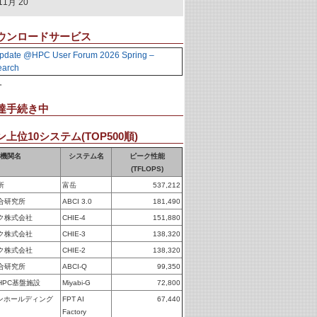
11月 20
ウンロードサービス
pdate @HPC User Forum 2026 Spring –
earch
。
達手続き中
上位10システム(TOP500順)
機関名
システム名
ピーク性能
(TFLOPS)
所
富岳
537,212
合研究所
ABCI 3.0
181,490
ク株式会社
CHIE-4
151,880
ク株式会社
CHIE-3
138,320
ク株式会社
CHIE-2
138,320
合研究所
ABCI-Q
99,350
HPC基盤施設
Miyabi-G
72,800
パンホールディング
FPT AI
67,440
Factory