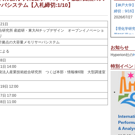
バシステム【入札締切:1/10】
【神戸大学
締切：9/16
2026/07/27
月21日
【理化学研
合研究所 産総研・東大AIチップデザイン オープンイノベーショ
置解析用コン
リ
2026/07/27
設計拠点の大容量メモリサーバシステム
お知らせ
による
【日本原子
Hyperion社の
テム 【締切:
28日
2026/07/24
特別イベン
1日 14:00
発法人産業技術総合研究所 つくば本部・情報棟6階 大型調達室
【日本原子
ラスタ計算機
19日 12:00
2026/07/23
7日 17:00
【高知大学
8日 11:00
社エレパ】 31
2026/07/21
Internat
Perform
& Analy