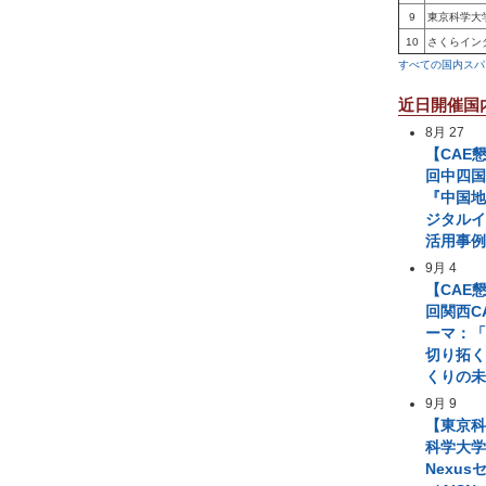
9
東京科学大
10
さくらイン
すべての国内スパ
近日開催国
8月 27
【CAE
回中四国
『中国
ジタル
活用事
9月 4
【CAE
回関西C
ーマ：「
切り拓
くりの
9月 9
【東京
科学大学 A
Nexus