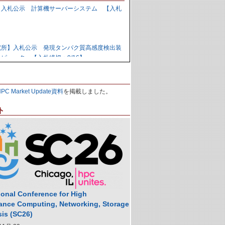
】入札公示 計算機サーバーシステム 【入札
】
究所】入札公示 発現タンパク質高感度検出装
ピュータ 【入札締切：9/16】
力研究開発機構】資料招請 ＧＰＵ計算機シス
HPC Market Update資料
を掲載しました。
9/1】
ト
力研究開発機構】入札公示 炉心損傷解析用ク
の購入 【入札締切：9/29】
】落札公示 人工知能用計算ノード 【株式会
,988,000円
ional Conference for High
ance Computing, Networking, Storage
sis (SC26)