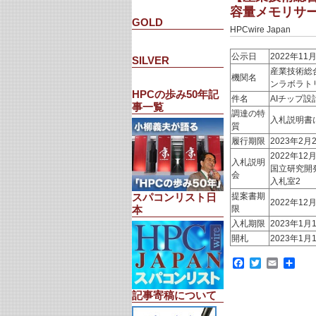
容量メモリサー
GOLD
HPCwire Japan
公示日
2022年11
SILVER
産業技術総
機関名
ンラボラト
HPCの歩み50年記
件名
AIチップ
事一覧
調達の特
入札説明書
質
履行期限
2023年2月
2022年12月
入札説明
国立研究開
会
入札室2
提案書期
スパコンリスト日
2022年12月
限
本
入札期限
2023年1月1
開札
2023年1月1
Facebook
Twitter
Email
共
有
記事寄稿について