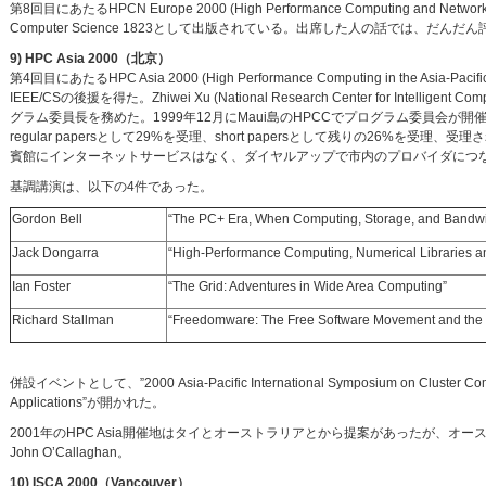
第8回目にあたるHPCN Europe 2000 (High Performance Computing and Ne
Computer Science 1823として出版されている。出席した人の話では、
9) HPC Asia 2000（北京）
第4回目にあたるHPC Asia 2000 (High Performance Computing in the Asia
IEEE/CSの後援を得た。Zhiwei Xu (National Research Center for Intelligent Co
グラム委員長を務めた。1999年12月にMaui島のHPCCでプログラム委員会
regular papersとして29%を受理、short papersとして残りの26%を受理、受理
賓館にインターネットサービスはなく、ダイヤルアップで市内のプロバイダにつ
基調講演は、以下の4件であった。
Gordon Bell
“The PC+ Era, When Computing, Storage, and Bandwi
Jack Dongarra
“High-Performance Computing, Numerical Libraries a
Ian Foster
“The Grid: Adventures in Wide Area Computing”
Richard Stallman
“Freedomware: The Free Software Movement and the
併設イベントとして、”2000 Asia-Pacific International Symposium on Cluster Compu
Applications”が開かれた。
2001年のHPC Asia開催地はタイとオーストラリアとから提案があったが、オーストラリアに決まった。
John O’Callaghan。
10) ISCA 2000（Vancouver）