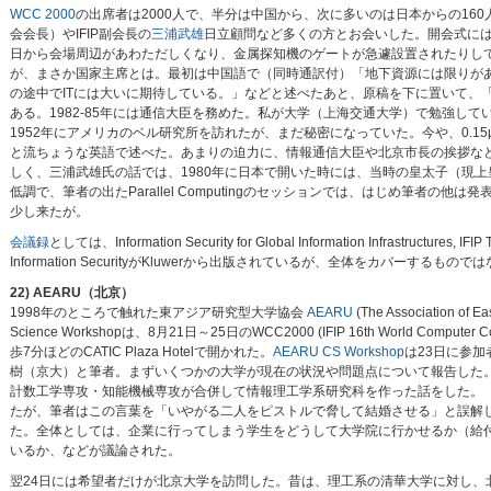
WCC 2000
の出席者は2000人で、半分は中国から、次に多いのは日本からの16
会会長）やIFIP副会長の
三浦武雄
日立顧問など多くの方とお会いした。開会式に
日から会場周辺があわただしくなり、金属探知機のゲートが急遽設置されたりして
が、まさか国家主席とは。最初は中国語で（同時通訳付）「地下資源には限りが
の途中でITには大いに期待している。」などと述べたあと、原稿を下に置いて、
ある。1982-85年には通信大臣を務めた。私が大学（上海交通大学）で勉強し
1952年にアメリカのベル研究所を訪れたが、まだ秘密になっていた。今や、0.1
と流ちょうな英語で述べた。あまりの迫力に、情報通信大臣や北京市長の挨拶な
しく、三浦武雄氏の話では、1980年に日本で開いた時には、当時の皇太子（現
低調で、筆者の出たParallel Computingのセッションでは、はじめ筆者の
少し来たが。
会議録
としては、Information Security for Global Information Infrastructures, IFIP
Information SecurityがKluwerから出版されているが、全体をカバーするもので
22) AEARU（北京）
1998年のところで触れた東アジア研究型大学協会
AEARU
(The Association of E
Science Workshopは、8月21日～25日のWCC2000 (IFIP 16th World Com
歩7分ほどのCATIC Plaza Hotelで開かれた。
AEARU CS Workshop
は23日に参
樹（京大）と筆者。まずいくつかの大学が現在の状況や問題点について報告した
計数工学専攻・知能機械専攻が合併して情報理工学系研究科を作った話をした。「それはs
たが、筆者はこの言葉を「いやがる二人をピストルで脅して結婚させる」と誤解していた
た。全体としては、企業に行ってしまう学生をどうして大学院に行かせるか（給
いるか、などが議論された。
翌24日には希望者だけが北京大学を訪問した。昔は、理工系の清華大学に対し、北京大