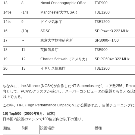
13
8
Naval Oceanographic Office
T3E900
14tie
(14)
Manchester大学CSAR
T3E1200
14tie
9
ドイツ気象庁
T3E1200
16
(10)
SDSC
SP Power3 222 MHz
17
－
東京大学物性研究所
SR8000-F1/60
18
11
英国気象庁
T3E900
19
12
Charles Schwab（アメリカ）
SP PC604e 322 MHz
20
13
イギリス気象庁
T3E1200
ちなみに、the Alliance (NCSA)が自作したNT Superclusterが、コア数256、R
向として、PC/WSクラスタが減少し、スーパーコンピュータの逆襲とも言える現象が
以上である。
この年、HPL (High Performance Linpack) v.1が公開された。自働チューニ
16) Top500（2000年6月、日本）
日本国内設置のマシンで100位以内は以下の通り。
順位
前回
設置場所
機種