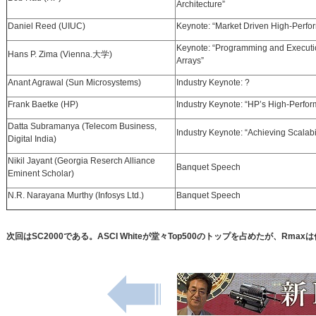
Architecture”
Daniel Reed (UIUC)
Keynote: “Market Driven High-Perf
Keynote: “Programming and Executi
Hans P. Zima (Vienna.大学)
Arrays”
Anant Agrawal (Sun Microsystems)
Industry Keynote: ?
Frank Baetke (HP)
Industry Keynote: “HP’s High-Perfo
Datta Subramanya (Telecom Business,
Industry Keynote: “Achieving Scalabil
Digital India)
Nikil Jayant (Georgia Reserch Alliance
Banquet Speech
Eminent Scholar)
N.R. Narayana Murthy (Infosys Ltd.)
Banquet Speech
次回はSC2000である。ASCI Whiteが堂々Top500のトップを占めたが、Rmax