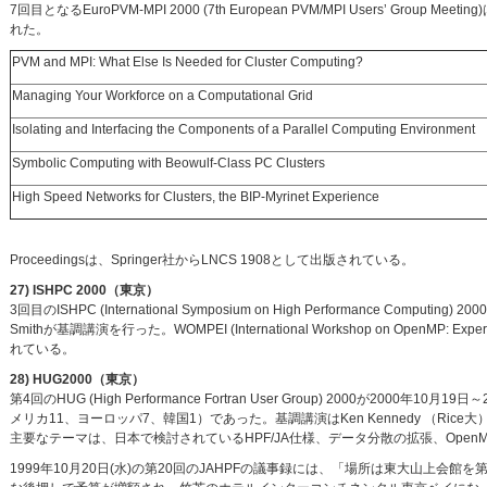
7回目となるEuroPVM-MPI 2000 (7th European PVM/MPI Users’ Gro
れた。
PVM and MPI: What Else Is Needed for Cluster Computing?
Managing Your Workforce on a Computational Grid
Isolating and Interfacing the Components of a Parallel Computing Environment
Symbolic Computing with Beowulf-Class PC Clusters
High Speed Networks for Clusters, the BIP-Myrinet Experience
Proceedingsは、Springer社からLNCS 1908として出版されている。
27) ISHPC 2000（東京）
3回目のISHPC (International Symposium on High Performance Com
Smithが基調講演を行った。WOMPEI (International Workshop on OpenMP: Exp
れている。
28) HUG2000（東京）
第4回のHUG (High Performance Fortran User Group) 200
メリカ11、ヨーロッパ7、韓国1）であった。基調講演はKen Kennedy （Rice大
主要なテーマは、日本で検討されているHPF/JA仕様、データ分散の拡張、Ope
1999年10月20日(水)の第20回のJAHPFの議事録には、「場所は東大山上