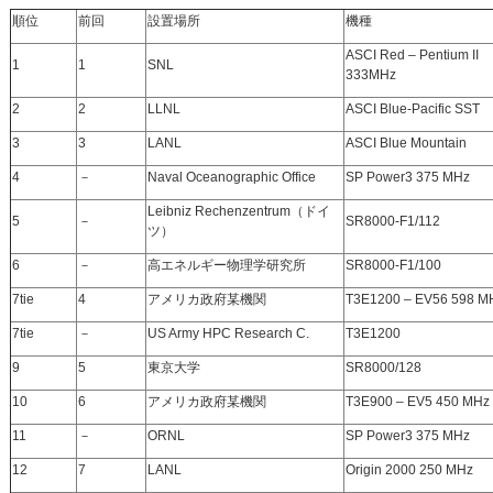
順位
前回
設置場所
機種
ASCI Red – Pentium II
1
1
SNL
333MHz
2
2
LLNL
ASCI Blue-Pacific SST
3
3
LANL
ASCI Blue Mountain
4
－
Naval Oceanographic Office
SP Power3 375 MHz
Leibniz Rechenzentrum（ドイ
5
－
SR8000-F1/112
ツ）
6
－
高エネルギー物理学研究所
SR8000-F1/100
7tie
4
アメリカ政府某機関
T3E1200 – EV56 598 M
7tie
－
US Army HPC Research C.
T3E1200
9
5
東京大学
SR8000/128
10
6
アメリカ政府某機関
T3E900 – EV5 450 MHz
11
－
ORNL
SP Power3 375 MHz
12
7
LANL
Origin 2000 250 MHz