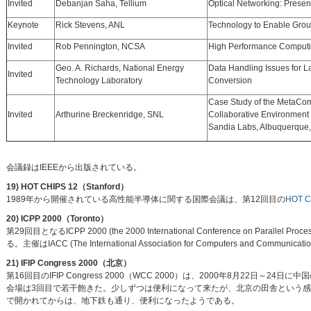
Invited
Debanjan Saha, Tellium
Optical Networking: Presen
Keynote
Rick Stevens, ANL
Technology to Enable Group
Invited
Rob Pennington, NCSA
High Performance Computin
Geo. A. Richards, National Energy
Data Handling Issues for L
Invited
Technology Laboratory
Conversion
Case Study of the MetaCom
Invited
Arthurine Breckenridge, SNL
Collaborative Environment 
Sandia Labs, Albuquerque
会議録はIEEEから出版されている。
19) HOT CHIPS 12（Stanford）
1989年から開催されている高性能半導体に関する国際会議は、第12回目の
HOT C
20) ICPP 2000（Toronto）
第29回目となるICPP 2000 (the 2000 International Conference on P
る。主催はIACC (The International Association for Computers and Communic
21) IFIP Congress 2000（北京）
第16回目のIFIP Congress 2000（WCC 2000）は、2000年8月22日
会場は3回目で若干飽きた。少しずつは便利になって来たが、北京の田舎という感
で開かれてからは、地下鉄も通り、便利になったようである。