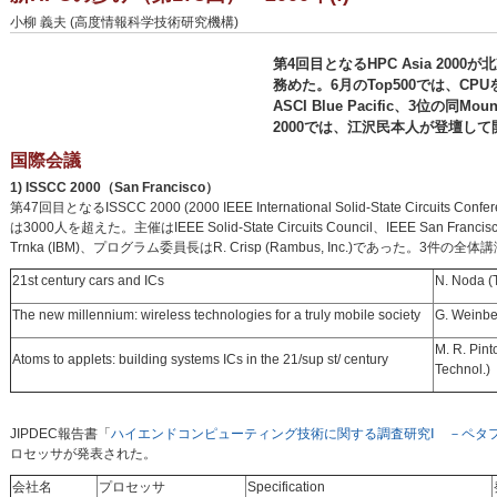
小柳 義夫 (高度情報科学技術研究機構)
第4回目となるHPC Asia 20
務めた。6月のTop500では、CPUをP
ASCI Blue Pacific、3位の同
2000では、江沢民本人が登壇し
国際会議
1) ISSCC 2000（San Francisco）
第47回目となるISSCC 2000 (2000 IEEE International Solid-State Circu
は3000人を超えた。主催はIEEE Solid-State Circuits Council、IEEE San Franci
Trnka (IBM)、プログラム委員長はR. Crisp (Rambus, Inc.)であった。3件の
21st century cars and ICs
N. Noda (
The new millennium: wireless technologies for a truly mobile society
G. Weinber
M. R. Pint
Atoms to applets: building systems ICs in the 21/sup st/ century
Technol.)
JIPDEC報告書「
ハイエンドコンピューティング技術に関する調査研究Ⅰ －ペタ
ロセッサが発表された。
会社名
プロセッサ
Specification