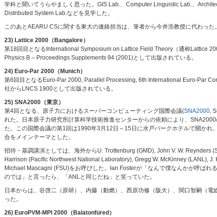
学科と聞いてうらやましく思った。GIS Lab.、Computer Linguistic Lab.、Architecture La
Distributed System Lab.などを見学した。
このあとAEARU CSに関する東大の連絡担当は、筆者から今井浩教授に代わった
23) Lattice 2000（Bangalore）
第18回目となるInternational Symposium on Lattice Field Theory（通
Physics B – Proceedings Supplements 94 (2001)として出版されている。
24) Euro-Par 2000（Munich）
第6回目となるEuro-Par 2000, Parallel Processing, 6th Internationa
社からLNCS 1900として出版されている。
25) SNA2000（東京）
第4回となる、原子力におけるスーパーコンピューティング国際会議(
SNA2000
, 
れた。日本原子力研究所計算科学技術推進センターからの依頼により、SNA20
た。この国際会議の第1回は1990年3月12日～15日に水戸パークホテルで開
合をメインテーマとした。
招待・基調講演としては、海外からU. Trottenburg (GMD), John V. W. Reynders (Sun Micro
Harrison (Pacific Northwest National Laboratory), Gregg W. McKinney (LANL), J. 
Michael Mascagni (FSU)をお呼びした。Ian Fosterが「なんで
のでは」と言ったら、「ANLと同じだね」と笑っていた。
日本からは、谷啓二（原研）、内藤（動燃）、西原功修（阪大）、関口智嗣（電総研）が招待講演
った。
26) EuroPVM-MPI 2000（Balatonfüred）