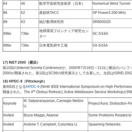
64
46
航空宇宙研究技術所（日本）
Numerical Wind Tunnel
86
62
産総研TACC
SP Power3 200 MHz
89
63
統計数理研究所
SR8000/20
地球環境フロンティア研究セン
99tie
73tie
SC-5/16A
ター
99tie
73tie
日本電気府中工場
SX-5/16A
17) INET 2000（横浜）
第10回のInternet Society Conferenceが、2000年7月18日～21日に横浜のパシ
2000が開催された。第1回はSC98の研究展示として出展した。次回はiGRID 2002 (
18) HPDC-9（Pittsburgh）
第9回目となる
HPDC-9
(Ninth IEEE International Symposium on High Perfo
th
開催された。The 4
Globus RetreatとActive Middleware Servic
M. Satyanarayanan, Carnegie Mellon
Keynote
Project Aura: Distraction-
U.
Invited
Bruce Maggs, Akamai
Some Problems Related to 
Invited
Andrew T. Campbell, Columbia U.
Spawning Networks