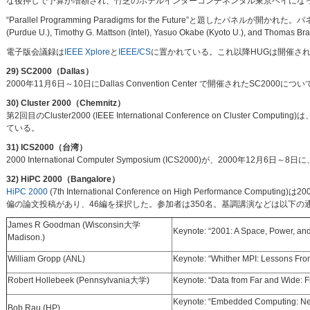
な後押しで予算が増額され、竹芝のホテルインターコンチネンタル東京ベイにな
“Parallel Programming Paradigms for the Future”と題したパネルが開かれた。パネリストは、B
(Purdue U.), Timothy G. Mattson (Intel), Yasuo Okabe (Kyoto U.), and Thom
電子版会議録は
IEEE Xplore
と
IEEE/CS
に置かれている。これ以降HUGは開催さ
29) SC2000（Dallas）
2000年11月6日～10日にDallas Convention Center で開催されたSC200
30) Cluster 2000（Chemnitz）
第2回目のCluster2000 (IEEE International Conference on Cluster 
ている。
31) ICS2000（台湾）
2000 International Computer Symposium (ICS2000)が、2000年12月
32) HiPC 2000（Bangalore）
HiPC 2000
(7th International Conference on High Performance Com
偏の論文投稿があり、46編を採択した。参加者は350名。基調講演などは以下の
James R Goodman (Wisconsin大学
Keynote: “2001: A Space, Power, a
Madison.)
William Gropp (ANL)
Keynote: “Whither MPI: Lessons Fro
Robert Hollebeek (Pennsylvania大学)
Keynote: “Data from Far and Wide: Fi
Keynote: “Embedded Computing: Ne
Bob Rau (HP)