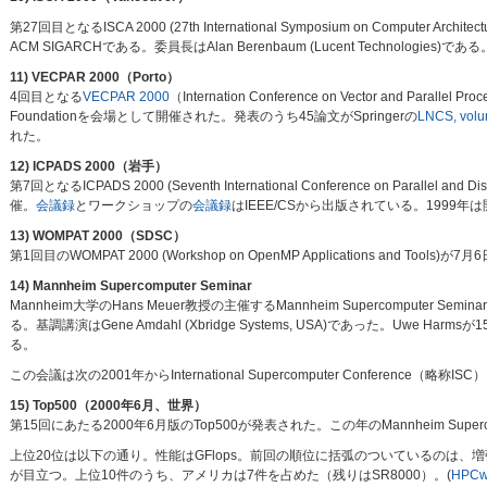
第27回目となるISCA 2000 (27th International Symposium on Compute
ACM SIGARCHである。委員長はAlan Berenbaum (Lucent Technologies
11) VECPAR 2000（Porto）
4回目となる
VECPAR 2000
（Internation Conference on Vector and Parall
Foundationを会場として開催された。発表のうち45論文がSpringerの
LNCS, vol
れた。
12) ICPADS 2000（岩手）
第7回となるICPADS 2000 (Seventh International Conference on Para
催。
会議録
とワークショップの
会議録
はIEEE/CSから出版されている。1999
13) WOMPAT 2000（SDSC）
第1回目のWOMPAT 2000 (Workshop on OpenMP Applications and Tools)が
14) Mannheim Supercomputer Seminar
Mannheim大学のHans Meuer教授の主催するMannheim Supercomputer
る。基調講演はGene Amdahl (Xbridge Systems, USA)であった。Uwe
る。
この会議は次の2001年からInternational Supercomputer Conference（略称
15) Top500（2000年6月、世界）
第15回にあたる2000年6月版のTop500が発表された。この年のMannheim Super
上位20位は以下の通り。性能はGFlops。前回の順位に括弧のついているのは、増強や
が目立つ。上位10件のうち、アメリカは7件を占めた（残りはSR8000）。(
HPCwi