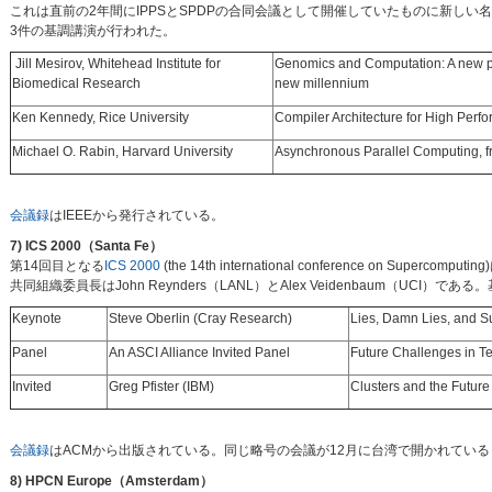
これは直前の2年間にIPPSとSPDPの合同会議として開催していたものに新しい名前
3件の基調講演が行われた。
Jill Mesirov, Whitehead Institute for
Genomics and Computation: A new pa
Biomedical Research
new millennium
Ken Kennedy, Rice University
Compiler Architecture for High Per
Michael O. Rabin, Harvard University
Asynchronous Parallel Computing, fr
会議録
はIEEEから発行されている。
7) ICS 2000（Santa Fe）
第14回目となる
ICS 2000
(the 14th international conference on S
共同組織委員長はJohn Reynders（LANL）とAlex Veidenbaum（UC
Keynote
Steve Oberlin (Cray Research)
Lies, Damn Lies, and 
Panel
An ASCI Alliance Invited Panel
Future Challenges in T
Invited
Greg Pfister (IBM)
Clusters and the Future 
会議録
はACMから出版されている。同じ略号の会議が12月に台湾で開かれてい
8) HPCN Europe（Amsterdam）