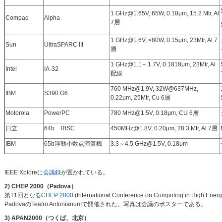
1 GHz@1.65V, 65W, 0.18μm, 15.2 Mtr, Al
Compaq
Alpha
7層
1 GHz@1.6V, <80W, 0.15μm, 23Mtr, Al 7
Sun
UltraSPARC III
層
1 GHz@1.1～1.7V, 0.1818μm, 23Mtr, Al
Intel
IA-32
配線
760 MHz@1.9V, 32W@637MHz,
IBM
S390 G6
0.22μm, 25Mtr, Cu 6層
Motorola
PowerPC
780 MHz@1.5V, 0.18μm, CU 6層
日立
64b RISC
450MHz@1.8V, 0.20μm, 28.3 Mtr, Al 7層
IBM
65b浮動小数点演算機
3.3～4.5 GHz@1.5V, 0.18μm
IEEE Xploreに
会議録
が置かれている。
2) CHEP 2000（Padova）
第11回となる
CHEP 2000
(International Conference on Computing in Hi
PadovaのTeatro Antonianumで開催された。写真は会議のポスターである。
3) APAN2000（つくば、北京）