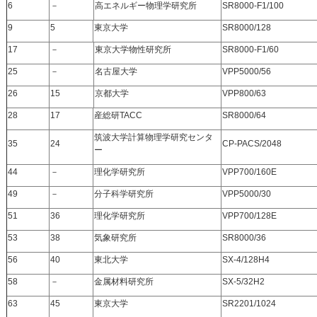
6
－
高エネルギー物理学研究所
SR8000-F1/100
9
5
東京大学
SR8000/128
17
－
東京大学物性研究所
SR8000-F1/60
25
－
名古屋大学
VPP5000/56
26
15
京都大学
VPP800/63
28
17
産総研TACC
SR8000/64
筑波大学計算物理学研究センタ
35
24
CP-PACS/2048
ー
44
－
理化学研究所
VPP700/160E
49
－
分子科学研究所
VPP5000/30
51
36
理化学研究所
VPP700/128E
53
38
気象研究所
SR8000/36
56
40
東北大学
SX-4/128H4
58
－
金属材料研究所
SX-5/32H2
63
45
東京大学
SR2201/1024