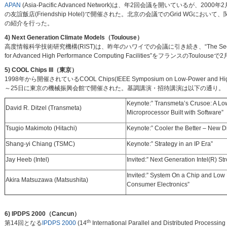
APAN
(Asia-Pacific Advanced Network)は、年2回会議を開いているが
の友誼飯店(Friendship Hotel)で開催された。北京の会議でのGrid WGにお
の紹介を行った。
4) Next Generation Climate Models（Toulouse）
高度情報科学技術研究機構(RIST)は、昨年のハワイでの会議に引き続き、“The Second Internati
for Advanced High Performance Computing Facilities”をフランスのToul
5) COOL Chips III（東京）
1998年から開催されているCOOL Chips(IEEE Symposium on Low-Power and H
～25日に東京の機械振興会館で開催された。基調講演・招待講演は以下の通り。
Keynote:” Transmeta’s Crusoe: A L
David R. Ditzel (Transmeta)
Microprocessor Built with Software”
Tsugio Makimoto (Hitachi)
Keynote:” Cooler the Better – New D
Shang-yi Chiang (TSMC)
Keynote:” Strategy in an IP Era”
Jay Heeb (Intel)
Invited:” Next Generation Intel(R) 
Invited:” System On a Chip and Low 
Akira Matsuzawa (Matsushita)
Consumer Electronics”
6) IPDPS 2000（Cancun）
th
第14回となる
IPDPS 2000
(14
International Parallel and Distributed