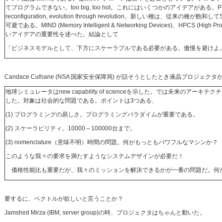
てプログラムできない。too big, too hot。これにはいくつかのアイデアがある。PIM, pol
reconfiguration, evolution through revolution。新しい種は、従来
可避である。MIND (Memory Intelligent & Networking Devices)、HPCS (High Pr
いアイデアの重要性を述べた。結論として
「ビジネスモデルとして、下方にスケーラブルである必要がある。傲慢を避けよ
Candace Culhane (NSA 国家安全保障局) が話そうとしたとき液晶プロジ
地球シミュレータはnew capability of scienceを示した。では未来のアー
した。対象は社会的な問題である。ポイントは3つある、
(1) プログラミングの易しさ。プログラミングパラダイムが重要である。
(2) スケーラビリティ。10000～100000台まで。
(3) nomenclature（意味不明）時間の問題。何がもっともパワフルなマシンか？
このような我々の要求を満たすようなシステムデザインが必要だ！
価格性能比も重要だが、我々のミッションを解決できるかが一番の問題だ。何
要するに、ベクトルが欲しいと言うことか？
Jamshed Mirza (IBM, server group)の時、プロジェクタはちゃんと動いた。