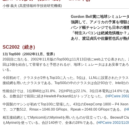
小柳 義夫 (高度情報科学技術研究機構)
Gordon Bell賞に地球シミュレ
強調して、アメリカの予算を増額
バンド幅チャレンジでも日本の複
「特注スパコンは絶滅危惧種か？
あり、渡辺貞氏や佐藤哲也氏が熱
SC2002（続き)
13) Top500（2002年11月、世界）
20回目に当たる、2002年11月版のTop500は11月13日頃にweb上で公表された。2
回は3個を結合して登場すると予想されるが、地球シミュレータはまあ安泰であろう。Top10
いる。
今回初めて、クラスタが2件もTop10に入った。5位は、LLNLに設置されたクラスタで、L
接続網を用いたクラスタである。Top500の中のクラスタは合計93台で、Intel社の
性能合計では、1位IBM社は31.8%、2位HP社は22.1%、3位日本電気は14.6%である
る。台数合計で前回に続きHewlett-Packard社がトップとなった。 (
HPCwire 2002
中国製のマシンが初めてTop100に登場した。43位のDeepComp 1800 – P4 Xeon 2 GHz – 
で、コア数512、Rmax＝1046.00 GFlops、Rpeak＝2048.00 GFlopsである。 (
HP
相互接続網としてMyricom社のMyrinetを用いたものが目立っている。Beowulf Cluster
もMyrinetを使っている。合計140件で、全体の28%である。(
HPCwire 2002/11/2