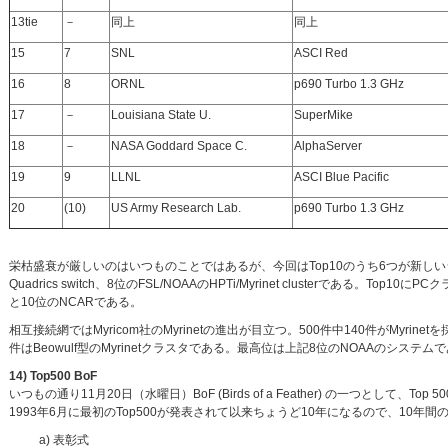
13tie
－
同上
同上
15
7
SNL
ASCI Red
16
8
ORNL
p690 Turbo 1.3 GHz
17
－
Louisiana State U.
SuperMike
18
－
NASA Goddard Space C.
AlphaServer
19
9
LLNL
ASCI Blue Pacific
20
(10)
US Army Research Lab.
p690 Turbo 1.3 GHz
栄枯盛衰が厳しいのはいつものことではあるが、今回はTop10のうち6つが新しいシステムであ
Quadrics switch、8位のFSL/NOAAのHPTi/Myrinet clusterである。Top
と10位のNCARである。
相互接続網ではMyricom社のMyrinetの進出が目立つ。500件中140件がMyrinet
件はBeowulf型のMyrinetクラスタである。最高位は上記8位のNOAAのシステムで
14) Top500 BoF
いつもの通り11月20日（水曜日）BoF (Birds of a Feather) の一つとして、Top 500 
1993年6月に最初のTop500が発表されて以来ちょうど10年になるので、10年
a) 表彰式