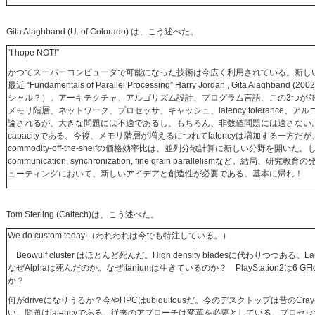
Gita Alaghband (U. of Colorado) は、こう述べた。
“I hope NOT!”
かつてスーパーコンピュータで可能になった技術は今広く利用されている。新し
最近 “Fundamentals of Parallel Processing” Harry Jordan , Gita Alaghband 
シャル？）。アーキテクチャ、アルゴリズム設計、プログラム言語、この3つが
メモリ階層、ネットワーク、プロセッサ、キャッシュ、latency tolerance、ア
論されるが、大きな問題には不適であるし、もちろん、非数値問題には適さない。性能を決
capacityである。今後、メモリ階層が増えるにつれてlatencyは増加する一
commodity-off-the-shelfの価格効率比は、並列分散計算に新しい分野を開いた。
communication, synchronization, fine grain parallelismなど
ューティングにおいて、新しいアイデアと創造性が必要である。基本に帰れ！
Tom Sterling (Caltech)は、こう述べた。
We do custom today!（われわれは今でも特注している。）
Beowulf cluster はほとんど死んだ。High density bladesに代わりつつある。
なぜAlphaは死んだのか。なぜItaniumは生きているのか？ PlayStation2は6 GFl
か？
何がdriveになりうるか？今やHPCはubiquitousだ。今のデスクトップは昔のC
い。問題はlatencyである。従来のアプローチは変革を必要としている。プロ