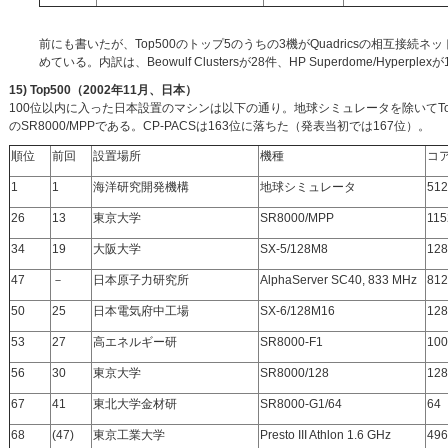
前にも書いたが、Top500のトップ5のうちの3機がQuadricsの相互接続ネッ
めている。内訳は、Beowulf Clustersが28件、HP Superdome/Hyperple
15) Top500（2002年11月、日本）
100位以内に入った日本設置のマシンは以下の通り。地球シミュレータを除いてT
のSR8000/MPPである。CP-PACSは163位に落ちた（発表当初では167位）。
順位
前回
設置場所
機種
コ
1
1
海洋研究開発機構
地球シミュレータ
512
26
13
東京大学
SR8000/MPP
115
34
19
大阪大学
SX-5/128M8
128
47
－
日本原子力研究所
AlphaServer SC40, 833 MHz
812
50
25
日本電気府中工場
SX-6/128M16
128
53
27
高エネルギー研
SR8000-F1
100
56
30
東京大学
SR8000/128
128
67
41
東北大学金材研
SR8000-G1/64
64
68
(47)
東京工業大学
Presto III Athlon 1.6 GHz
496