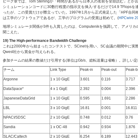
ピーク章では、Tom Sterlingが「時間があるから日本人の名前を全部読む」
シミュレーションコードに30数行程度の指示文を挿入-するだけで14.9 TFlops
ったが、この受賞だけが際立っていた。1997年1月から正式発足した「HPF合同検討会
は工学のソフトウェアであるが、工学のプログラムの受賞は初めて。(
HPCwire 2
地球シミュレータ関係が3件も入賞したのは、Computenikを強調して、アメリ
聞こえた。
19) The High-performance Bandwidth Challenge
これは2000年から始まったコンテストで、SCinetを用い、SC会議の期間中に実際にどれだけ
Qwest社から賞金が与えられる。
参加チームの結果の数値だけ引用する(単位はGb/s、総転送量は省略）。詳しい
チーム
Link Type
Peak-in
Peak-out
Peak-b
Argonne
1 x 10 GigE
3.601
0.116
3.717
DataSpace*
4 x 1 GigE
2.392
0.004
2.396
JapaneseDataGrid
1 x 10 GigE
0.595
1.691
2.286
LBL
3 x 10 GigE
16.81
0.001
16.811
NPACI/SDSC
2 x 10 GigE
0.748
0.012
0.76
Sandia
1 x OC-48
0.942
0.934
1.876
SLAC/Caltech
2 x 10 GigE
6.254
6.189
12.443