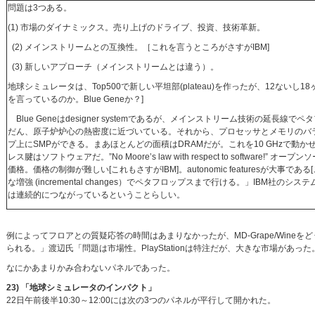
問題は3つある。
(1) 市場のダイナミックス。売り上げのドライブ、投資、技術革新。
(2) メインストリームとの互換性。［これを言うところがさすがIBM]
(3) 新しいアプローチ（メインストリームとは違う）。
地球シミュレータは、Top500で新しい平坦部(plateau)を作ったが、12ないし18ヶ
を言っているのか。Blue Geneか？]
Blue Geneはdesigner systemであるが、メインストリーム技術の延長
だん、原子炉炉心の熱密度に近づいている。それから、プロセッサとメモリのバ
プ上にSMPができる。まあほとんどの面積はDRAMだが。これを10 GHzで動
レス腱はソフトウェアだ。”No Moore’s law with respect to software
価格。価格の制御が難しい[これもさすがIBM]。autonomic featuresが大事で
な増強 (incremental changes）でペタフロップスまで行ける。」IBM社
は連続的につながっているということらしい。
例によってフロアとの質疑応答の時間はあまりなかったが、MD-Grape/Wineをど
られる。」渡辺氏「問題は市場性。PlayStationは特注だが、大きな市場があった
なにかあまりかみ合わないパネルであった。
23) 「地球シミュレータのインパクト」
22日午前後半10:30～12:00には次の3つのパネルが平行して開かれた。