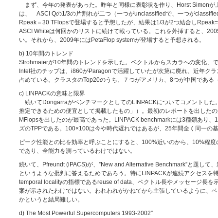
まず、今年の発表があった。昨年と同様に表彰状を作り、Horst Simo
は、 ASCI Qの1/3の片割れが二つ（一つがunclassifiedで、一つがc
Rpeak＝30 TFlopsで登場すると予想したが、結果は1/3が2つ結合しRp
ASCI Whiteは何回かのリストに続けて載っている。これを外挿すると、20
い。それから、2009年にはPetaFlop systemが登場すると予想される。
b) 10年間のトレンド
Strohmaierが10年間のトレンドを示した。ベクトルからスカラへの
Intel社のチップは、i860がParagonで活躍していたが次第に廃れ、近年クラス
占めている。クラスタのTop20のうち、７つがアメリカ、8つが中国である
c) LINPACKの意味と限界
続いてDongarraがベンチマークとしてのLINPACKについてコメント
推定できるための便宜として掲載したもの」）。最初のレポートを出したのが19
MFlopsを出したのが最高であった。LINPACK benchmarkには3種類あり、1
ズのTPPである。100×100は今や時代遅れではあるが、25年間全く同
ピーク性能との比を効率と呼ぶことにすると、100%近いのから、10%程度
であり、全能力を測っているわけではない。
続いて、Pfreundt (iPACS)が、”New and Alternative Ben
というような批判に答えるためであろう。特にLINPACKが連続アクセスを特徴と
temporal localityの指標であるreuse of data、ベクトル長やメッセージ長を示す
案が示されたわけではない。われわれがかねてから主張しているように、ベン
かというと結局難しい。
d) The Most Powerful Supercomputers 1993-2002″