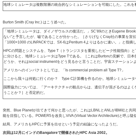
地球シミュレータは複数階層の統合的なシミュレーションを可能にした。これを私はholist
Burton Smith (Cray Inc.) はこう述べた。
「地球シミュレータは、ダイノザウルスの復活だ。」SC’89のときEugene Brooksが、
ない”と予言したが、嘘であることが分かった。［さりげなくCray社の事業を宣
「1000×1000 のLINPACKでは、SX-6はPentium 4よりはるかに速い。」と指摘
HPCの問題とシステムを、Type T（トランジスタを重視したピーク性能指向）と
に分けると、地球シミュレータはType Tである。［これはBurtonの見解で、
どうか、それはsocial instrumentをどう見るかと言うことだ。宇宙ステーショ
アメリカへのインパクトとしては、「Is commercial problem all Type T?」
ここから我々は何処に行くのか？ Type C計算機を作るのか。地球シミュレータやCray
国際協力については、「アーキテクチャの観点からは、遺伝子が混ざるのはよく
うことか？］と否定的だ。
突然、Blue Planetが出てきて何かと思ったが、これはLBNLとANLがIBM社と共同
能を目指している。POWER5を改良しViVA (Virtual Vector Architectu
結局、アメリカもHPCに予算を出せという予定の結論になったようだ。
次回は12月にインドのBangaloreで開催されたHPC Asia 2002。