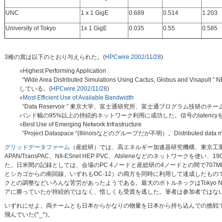
UNC
1 x 1 GigE
0.689
0.514
1.203
University of Tokyo
1x 1 GigE
0.035
0.55
0.585
3種の賞は以下のとおり与えられた。(
HPCwire 2002/11/28
)
○Highest Performing Application
“Wide Area Distributed Simulations Using Cactus, Globus
している。(
HPCwire 2002/11/28
)
○
Most Efficient Use of Available Bandwidth
“Data Reservoir ” 東京大学、富士通研究所、富士通プログラム技研の
バンド幅の95%以上の持続的ネットワーク利用に成功した。信号のlatenc
○Best Use of Emerging Network Infrastructure
“Project Dataspace “(Illinoisなどのグループだが不明）。Distributed
グリッドデータファーム
（産総研）では、高エネルギー加速器研究機構、東京工業大学、東
APAN/TransPAC、NII-ESnet HEP PVC、Abileneなどのネットワー
た。日米間の記録としては、会場のPC 4ノードと産総研の4ノードとの間で707Mb
とシカゴからの南回線、いずれもOC-12）の両方を同時に利用して達成したもの
クとの調整などいろんな苦労があったようである。最大のボトルネックはTokyo 
アに勝っていたが持続的ではなく、惜しくも受賞を逃した。筆者は参加者ではな
いずれにせよ、両チームとも日本からかなりの物量を日本から持ち込んでの挑戦
飛んでいた(^_^)。