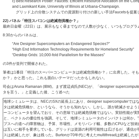
c) Best Research Poster: Faucets: Efficient Resource Allocation on the C
and Laxmikant Kale, University of Illinois at Urbana-Champaign.
グリッド上の分散システムでの資源割り付けの新しい手法Faucetsを提案
22) パネル「特注スパコンは絶滅危惧種か？」
最終日金曜（22日）は、展示もなく昼までなので人数が少なく、いつもプログラ
8:30からのパネルは、
“Are Designer Supercomputers an Endangered Species?”
“High End Information Technology Requirements for Homeland Security”
“Desktop Grids: 10,000-fold Parallelism for the Masses”
の3件が並列で開催された。
筆者は1番目「特注のスーパーコンピュータは絶滅危惧種か？」に出席した。そ
か？」かと思った。これも面白いテーマだったかもしれない。
司会はAruna Ramanan (IBM)。まず渡辺貞氏(NEC)が、「designer 
タを言う。」と定義した後、こう述べた
地球シミュレータは、NECのSXの延長上にあり、designer supercomput
タは絶滅危惧種か、というなら、そうかも知れない。しかし、誰が絶滅させよう
ーコンピュータを望んでおり、その意味では絶滅危惧種ではない。実効性能が実
と、ベクトルの優位性を強調。そして、地球シミュレータのインパクトは何か。”
プスへの道への障害物は、予算、市場性、メモリバンド幅、多数のCPUなど技
は互いに相手を要求している。グリッドは資源の利用可能性は広げるが、通信が
スは絶滅したが、象は残った。Burtonが70年代に考えたmultithreadは絶滅したが、