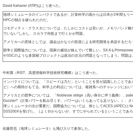
David Kahaner (ATIP)はこう述べた。
地球シミュレータのインパクトであるが、計算科学の面からは日本が2年間もリ
HPCの独占を破られたのだ。
コモディティ・クラスタについては、たしかにコストは安いが、メモリバンド幅
でいない”しかし、スカラで何処まで行くかが問題。
アメリカへの意味としては、議会はかなりの投資による研究開発を承認するだろ
競争と国際協力については、国家の威信が絡んでいて難しい。SX-6もPrimepo
やSSCのような多国籍プロジェクトは政治の次元の問題となってしまう。問題は
中村壽（RIST、高度情報科学技術研究機構）はこう述べた。
インパクトについては、「スピードは力だ」ということを皆が認識したことであ
ど）への期待がもてる。科学上の利点については、複雑系へのチャレンジにおい
アメリカとの競争については、「Noblesse oblige（高い身分に伴う義務）、patien
Guzzler!”（計算パワーを飲み尽くす。パワーはいくらあっても足りない。）、さらには「
球シミュレータの次が重要だ。国際協力については、例としてACES (APEC)とNext Gener
SSS200Xを挙げた。［よく分からないが、すでにやられているということであ
佐藤哲也（地球シミュレータ）も飛び入りで参加した。