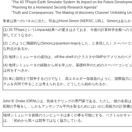
“The 40 TFlop/s Earth Simulator System: Its Impact on the Future Developm
“Planning for a Homeland Security Research Agenda”
“Truth and Consequences: The Making of discovery Channel ‘Unfolding Uni
筆者は第一のパネルに出た。司会はHorst Simon (NERSC, LBL)。Simon
(1) 35 TFlopsというLinpack結果への驚きはさておき、今後の計算科学全
対してどうなるか。
(2) このように飛躍的な(Simonはquantum-leapをした、と表現した）ス
な利点があるか。
(3) 地球シミュレータの成功は、off-the-shelf のクラスタやSMPやアメリ
(4) 地球シミュレータの経験から何を学ぶか。基礎科学のためのスーパーコンピ
は何をすべきか。
(5) 単に国同士で競争するだけでなく、高エネルギー加速器のように、国際協力
テムを共同で作ることは考えられるか。どうしたら始められるか。
John B. Drake (ORNL) は、気候モデリングの専門家である。ただし
長期の予報をし、しかもアンサンブル平均を取るためにはいかに高能力の計算機
地球シミュレータ規模のコンピュータは多くの事を可能にする。ベクトルかキャ
は、「初めから我々は競争ではなく協力している。