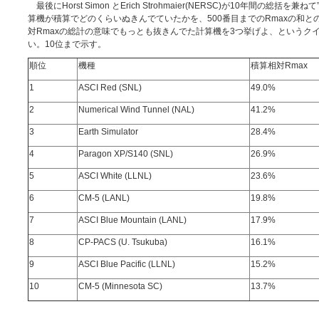
最後にHorst Simon とErich Strohmaier(NERSC)が10年間の総括を兼ねて
算機が積算でどのくらいぬきんでていたかを、500番目までのRmaxの和と
対Rmaxの総計の意味でもっとも抜きんでた計算機を3つ挙げよ、というクイ
い。10位まで示す。
順位
機種
積算相対Rmax
1
ASCI Red (SNL)
49.0%
2
Numerical Wind Tunnel (NAL)
41.2%
3
Earth Simulator
28.4%
4
Paragon XP/S140 (SNL)
26.9%
5
ASCI White (LLNL)
23.6%
6
CM-5 (LANL)
19.8%
7
ASCI Blue Mountain (LANL)
17.9%
8
CP-PACS (U. Tsukuba)
16.1%
9
ASCI Blue Pacific (LLNL)
15.2%
10
CM-5 (Minnesota SC)
13.7%