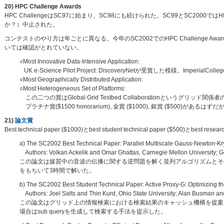
20) HPC Challenge Awards
HPC ChallengeはSC97に始まり、SC98にも続けられた。SC99とSC200
か？）中止された。
コンテストのやり方は年ごとに異なる。今年のSC2002でのHPC Challenge
いては確認がとれていない。
○Most Innovative Data-Intensive Application:
UK e-Science Pilot Project: DiscoveryNetが受賞した模様。ImperialCollege o
○Most Geographically Distributed Application:
○Most Heterogeneous Set of Platforms:
この二つの賞はGlobal Grid Testbed Collaborationというグリッド関係者
プラチナ賞($1500 honorarium), 金賞 ($1000), 銀賞 ($500)が
21)
論文賞
Best technical paper ($1000)とbest student technical paper ($500)とbest res
a) The SC2002 Best Technical Paper: Parallel Multiscale Gauss-Newton-K
Authors: Volkan Ackelik and Omar Ghattas, Carnegie Mellon University; Geo
この論文は媒質中の音波の伝播に関する逆問題を解く並列アルゴリズムとその
をもちいて3時間で解いた。
b) The SC2002 Best Student Technical Paper: Active Proxy-G: Optimizing th
Authors: Joel Salts and Thin Kurd, Ohio State University; Alan Busman and
この論文はグリッド上の情報検索における検索結果のキャッシュ機構を提案し
場合はsub queryを生成して検索する手法を提示した。