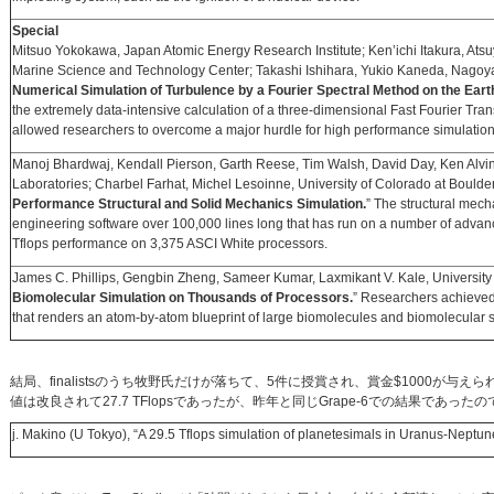
Special
Mitsuo Yokokawa, Japan Atomic Energy Research Institute; Ken’ichi Itakura, Ats
Marine Science and Technology Center; Takashi Ishihara, Yukio Kaneda, Nagoya 
Numerical Simulation of Turbulence by a Fourier Spectral Method on the Eart
the extremely data-intensive calculation of a three-dimensional Fast Fourier Tra
allowed researchers to overcome a major hurdle for high performance simulation
Manoj Bhardwaj, Kendall Pierson, Garth Reese, Tim Walsh, David Day, Ken Alvi
Laboratories; Charbel Farhat, Michel Lesoinne, University of Colorado at Boulder
Performance Structural and Solid Mechanics Simulation.
” The structural mec
engineering software over 100,000 lines long that has run on a number of advan
Tflops performance on 3,375 ASCI White processors.
James C. Phillips, Gengbin Zheng, Sameer Kumar, Laxmikant V. Kale, University 
Biomolecular Simulation on Thousands of Processors.
” Researchers achieve
that renders an atom-by-atom blueprint of large biomolecules and biomolecular 
結局、finalistsのうち牧野氏だけが落ちて、5件に授賞され、賞金$1000
値は改良されて27.7 TFlopsであったが、昨年と同じGrape-6での結果であ
j. Makino (U Tokyo), “A 29.5 Tflops simulation of planetesimals in Uranus-Nept