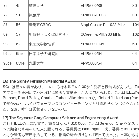
75
45
筑波大学
VPP5000/80
80
77
51
気象庁
SR8000-E1/80
80
86
56
産総研CBRC
Magi Cluster PIII, 933 MHz
104
89
57
新情報（つくば研究所）
SCore IIIe/PIII, 933 MHz
102
93
62
東京大学物性研
SR8000-F1/60
60
96tie
65tie
日本原子力研究所
VPP5000/64
64
96tie
65tie
九州大学
VPP5000/64
64
16) The Sidney Fernbach Memorial Award
SCには種々の賞があり、このころは木曜日の1:30から発表と授与式があった。Fernba
アプローチを用いて応用分野に顕著な貢献をした人に与えられる。これはIEEEの正式な賞
Brenner, David Bailey, Charbel Farhat, Mike Normanで、Robert J. Harri
で開かれた「ハイパフォーマンスコンピューティングと計算科学シンポジウム」において、招待講演”A Mul
た。なお、昨年は受賞者がいなかった。
17) The Seymour Cray Computer Science and Engineering Award
これもIEEEの正式な賞で、賞金はなんと$10,000。これはSeymour Crayを記
への顕著な寄与をした人に贈られる。委員長はJohn Riganati氏、委員はTor Bloch, Vito Bong
わけか筆者も末席を汚している。推薦の締め切りは7月末日であった。日本から