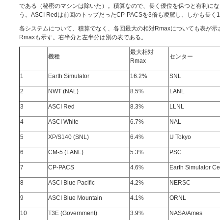
である（秘密のマシンは除いた）。積算なので、長く優位を保つと有利になる。
う。ASCI Redは前回のトップだったCP-PACSを3倍も凌駕し、しかも
各システムについて、積算でなく、各回最大の相対Rmaxについても表が
Rmaxも示す。右半分と左半分は別の表である。
最大相対
機種
センター
Rmax
1
Earth Simulator
16.2%
SNL
2
NWT (NAL)
8.5%
LANL
3
ASCI Red
8.3%
LLNL
4
ASCI White
6.7%
NAL
5
XP/S140 (SNL)
6.4%
U Tokyo
6
CM-5 (LANL)
5.3%
PSC
7
CP-PACS
4.6%
Earth Simulator Ce
8
ASCI Blue Pacific
4.2%
NERSC
9
ASCI Blue Mountain
4.1%
ORNL
10
T3E (Government)
3.9%
NASA/Ames