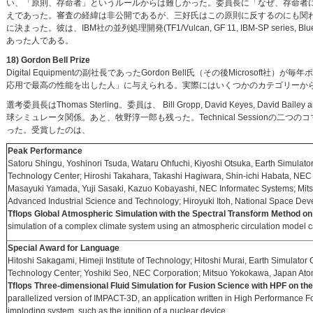
い、「原則、存命者」というルールからは難しかった。委員長に「なぜ、存命者に限
えであった。審査の経緯は非公開であるが、三好氏はこの原則に反するのにも関わらず、か
に決まった。彼は、IBM社の並列処理開発(TF1/Vulcan, GF 11, IBM-SP series, Blue
あった人である。
18) Gordon Bell Prize
Digital Equipmentの副社長であったGordon Bell氏（その後Micro
応用で最高の性能を出した人」に与えられる。実際にはいくつかのカテゴリーか
選考委員長はThomas Sterling。委員は、 Bill Gropp, David Keyes, Davi
球シミュレータ関係。あと、牧野淳一郎も残った。Technical Session
った。受賞したのは、
Peak Performance
Satoru Shingu, Yoshinori Tsuda, Wataru Ohfuchi, Kiyoshi Otsuka, Earth Simulat
Technology Center; Hiroshi Takahara, Takashi Hagiwara, Shin-ichi Habata, NEC 
Masayuki Yamada, Yuji Sasaki, Kazuo Kobayashi, NEC Informatec Systems; Mitsu
Advanced Industrial Science and Technology; Hiroyuki Itoh, National Space Dev
Tflops Global Atmospheric Simulation with the Spectral Transform Method on
simulation of a complex climate system using an atmospheric circulation model 
Special Award for Language
Hitoshi Sakagami, Himeji Institute of Technology; Hitoshi Murai, Earth Simulato
Technology Center; Yoshiki Seo, NEC Corporation; Mitsuo Yokokawa, Japan Atomi
Tflops Three-dimensional Fluid Simulation for Fusion Science with HPF on the
parallelized version of IMPACT-3D, an application written in High Performance Fort
imploding system, such as the ignition of a nuclear device.