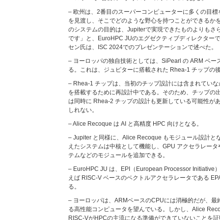
– 欧州は、2番目のスーパーコンピューターに多くの目標
を見渡し、そこでどのような野心を持つことができるか
のシステムの目的は、Jupiterで実現できたものよりも
です」と、EuroHPC JUのエグゼクティブディレクタ
セン氏は、ISC 2024でのプレゼンテーションで述べた。
– ヨーロッパの独自技術としては、SiPearl の ARM ベー
る。これは、ジュピターに搭載された Rhea-1 チップの
– Rhea-1 チップは、当初のチップ設計には含まれていな
を搭載するために再設計中である。そのため、チップの出荷日
は同時に Rhea-2 チップの設計も更新している可能性
しれない。
– Alice Recoque は AI と高精度 HPC 向けとなる。
– Jupiter と同様に、Alice Recoque もモジュール設計
えたシステムは中核として機能し、GPU アクセラレー
テムなどのモジュールを追加できる。
– EuroHPC JU は、EPI（European Processor In
えば RISC-V ベースのベクトルアクセラレータである E
る。
– ヨーロッパは、ARMベースのCPUには消極的だが、最終
る高性能コンピュータを望んでいる。しかし、Alice Re
RISC-VがHPCの主流になる準備ができていないことを