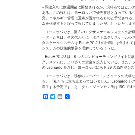
– 調達入札は数週間後に開始されるが、現時点ではビルダ
ある。この設計は、ヨーロッパで優先事項となっている生
究、エネルギー管理に重点が置かれるものと予想される。 (
ムを構築すると誤って報じていましたが、訂正いたします
– ヨーロッパでは、第 3 のエクサスケールシステムの計画は
ーダーたちは、その代わりに「ポストエクサスケールシ
タスケールシステムは EuroHPC JU の計画には含ま
システムの技術的限界を理解しているようだ。
– EuroHPC JU は、6 つのコンピューティングサイ
グシステムに、より多くの資金を投入している。また、フィ
の Leonardo を含む、ヨーロッパにある 29 の高性
– ヨーロッパでは、既存のスーパーコンピュータの大幅
る。 「私たちは立ち止まってはいません。Leonardo 
着手する予定です」と、ダム・ジェンセン氏は ISC で述
Facebook
Twitter
Email
共
有