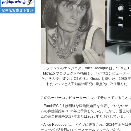
フランスのエンジニア、Alice Recoque は、SEA と
Mitra15 プロジェクトを指揮し、「小型コンピュー
た。その後、彼女は CII の Bull Group を率いた。1985 
れたマシンと人工知能の研究に重点的に取り組んだ。 (出典: ht
このスーパーコンピューターについて分かっていること
– EuroHPC JU は明確な稼働開始日を公表していな
ムの稼働開始を2026年と予測している。しかし、過去の報
ムの完全稼働を2027年または2028年と予想している。
– Alice Recoque は、ドイツに設置され、2024年また
ーロッパで2番目のエクサスケールシステムである。