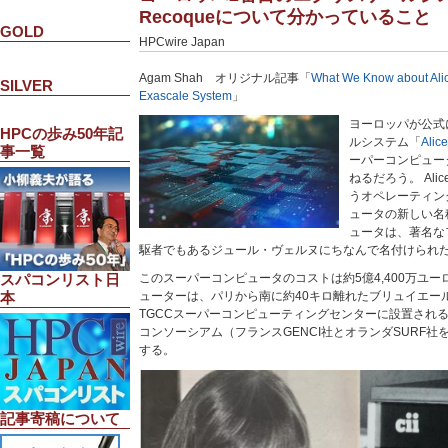
Recoqueについて分かっていること
GOLD
HPCwire Japan
Agam Shah オリジナル記事「
What We Know about Ali
SILVER
Exascale System
」
ヨーロッパが公式
HPCの歩み50年記
ルシステム「
Alic
事一覧
ーパーコンピュー
ねるだろう。 Alice 
うオペレーティン
ュータの新しい名
ュータは、著名な
駆者でもあるジュール・ヴェルヌにちなんで名付けられ
このスーパーコンピュータのコストは約5億4,400万ユ
スパコンリスト日
ューターは、パリから南に約40キロ離れたブリュイエー
本
TGCCスーパーコンピューティングセンターに設置され
コンソーシアム（フランスGENCI社とオランダSURF
する。
記事寄稿について