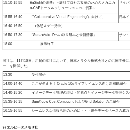
15:10-15:55
EnSightの連携』～設計プロセス改革のためのメカニカ
サイバ
ルCAEトータルソリューションのご提案～
15:55-16:40
『”Collaborative Virtual Engineering”に向けて』
日本イ
16:40-16:50
（休憩＆デモ見学）
16:50-17:30
『SunのAuto-IDへの取り組みと最新情報』
サン・
18:00
展示終了
同社は、11月18日、用賀の本社において、日本オラクル株式会社との共同主催により、
ー を開催した。
13:30
受付開始
14:00-14:40
ここが使える！ Oracle 10gライフサイエンス向け新機能紹介
14:40-15:20
イメージデータ管理の現状・問題点とイメージデータ管理システ
15:35-16:15
SunのLow Cost ComputingおよびGrid Solutionのご紹介
16:15-16:55
シームレスな情報活用のために・・・統合データベースの威
9) エルピーダメモリ社