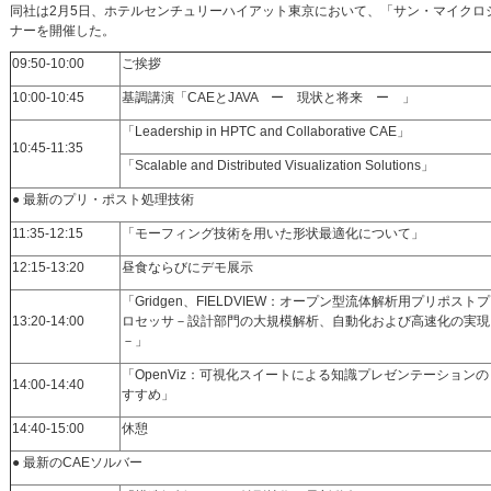
同社は2月5日、ホテルセンチュリーハイアット東京において、「サン・マイクロシス
ナーを開催した。
09:50-10:00
ご挨拶
10:00-10:45
基調講演「CAEとJAVA ー 現状と将来 ー 」
「Leadership in HPTC and Collaborative CAE」
10:45-11:35
「Scalable and Distributed Visualization Solutions」
● 最新のプリ・ポスト処理技術
11:35-12:15
「モーフィング技術を用いた形状最適化について」
12:15-13:20
昼食ならびにデモ展示
「Gridgen、FIELDVIEW：オープン型流体解析用プリポストプ
13:20-14:00
ロセッサ－設計部門の大規模解析、自動化および高速化の実現
－」
「OpenViz：可視化スイートによる知識プレゼンテーションの
14:00-14:40
すすめ」
14:40-15:00
休憩
● 最新のCAEソルバー