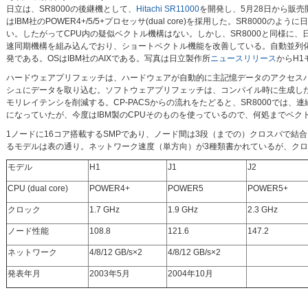
日立は、SR8000の後継機として、
Hitachi SR11000
を開発し、5月28日から販売
はIBM社のPOWER4+/5/5+プロセッサ(dual core)を採用した。SR8000
い。したがってCPU内の疑似ベクトル機構はない。しかし、SR8000と同様に
速同期機構を組み込んでおり、ショートベクトル機能を改善している。自動並列
発である。OSはIBM社のAIXである。写真は日立製作所
ニュースリリース
からH1
ハードウェアプリフェッチは、ハードウェアが自動的に主記憶データのアクセス
シュにデータを取り込む。ソフトウェアプリフェッチは、コンパイル時に生成し
モリレイテンシを削減する。CP-PACSからの流れをたどると、SR8000で
になっていたが、今度はIBM製のCPUそのものを使っているので、何処までベク
1ノードに16コア搭載するSMPであり、ノード間は3段（までの）クロスバで結
るモデルは表の通り。ネットワーク速度（単方向）が3種類書かれているが、ク
モデル
H1
J1
J2
CPU (dual core)
POWER4+
POWER5
POWER5+
クロック
1.7 GHz
1.9 GHz
2.3 GHz
ノード性能
108.8
121.6
147.2
ネットワーク
4/8/12 GB/s×2
4/8/12 GB/s×2
発表年月
2003年5月
2004年10月