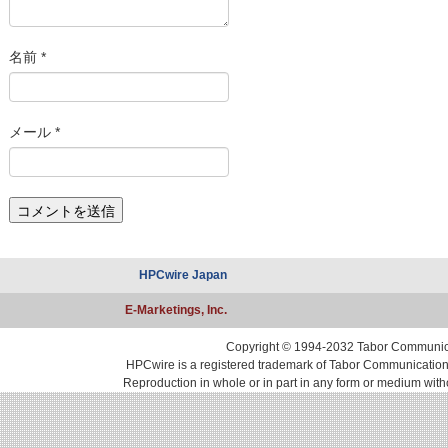
名前
*
メール
*
HPCwire Japan
E-Marketings, Inc.
Copyright © 1994-2032 Tabor Communicati
HPCwire is a registered trademark of Tabor Communications, 
Reproduction in whole or in part in any form or medium with