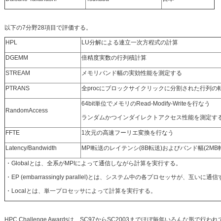
以下の7分野28項目で評価する。
HPL
LU分解による連立一次方程式の計算
DGEMM
倍精度実数の行列積計算
STREAM
メモリバンド幅の実効性能を測定する
PTRANS
全procにブロックサイクリックに分割された行列の
64bit単位でメモリのRead-Modify-Writeを行なう
RandomAccess
ランダムかつインダイレクトアクセス性能を測定す
FFTE
1次元の高速フーリエ変換を行なう
Latency/Bandwidth
MPI転送のレイテンシ(8B転送)およびバンド幅(2MB
・Globalとは、全系がMPIによって通信しながら計算を実行する。
・EP (embarrassingly parallel)とは、システム中の各プロセッサが、互
・Localとは、単一プロセッサによって計算を実行する。
HPC Challenge Awardsは、SC97からSC2003までほぼ毎年いろんな形で行われてきたが