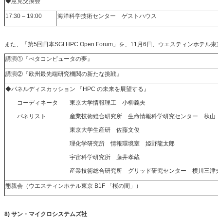
◆意見交換会
17:30 – 19:00
海洋科学技術センター ゲストハウス
また、「第5回日本SGI HPC Open Forum」を、11月6日、ウエスティンホ
講演①『ぺタコンピュータの夢』
講演②『欧州最先端研究機関の新たな挑戦』
◆パネルディスカッション 『HPC の未来を展望する』
コーディネータ 東京大学情報理工 小柳義夫
パネリスト 産業技術総合研究所 生命情報科学研究センター 秋山
東京大学生産研 佐藤文俊
理化学研究所 情報環境室 姫野龍太郎
宇宙科学研究所 藤井孝蔵
産業技術総合研究所 グリッド研究センター 横川三津
懇親会（ウエスティンホテル東京 B1F 「桜の間」）
8) サン・マイクロシステムズ社