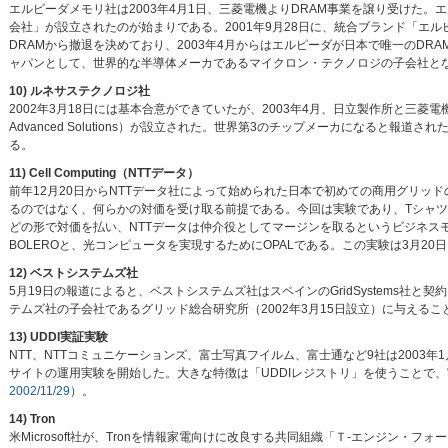
エルピーダメモリ社は2003年4月1日、三菱電機よりDRAM事業を譲り受けた。エ
会社」が設立されたのが始まりである。2001年9月28日に、統合ブランド「
DRAMから撤退を決めており、2003年4月からはエルピーダが日本で唯一のDR
ャパンとして、世界的な半導体メーカであるマイクロン・テクノロジの子会社と
10) ルネサステクノロジ社
2002年3月18日には基本合意ができていたが、2003年4月、日立製作所と三菱電機のシステ
Advanced Solutions）が設立された。世界第3のチップメーカになると報
る。
11) Cell Computing（NTTデータ）
前年12月20日からNTTデータ社によって始められた日本で初めての商用グリッド
るのではなく、何らかの対価を受け取る前提である。今回は実験であり、Tシャ
どの形で対価を払い、NTTデータは仲介役としてマージンを取るというビジネス
BOLEROと、光コンピュータを実現するためにOPALである。この実験は3月20
12) ベストシステムズ社
5月19日の報道によると、ベストシステムズ社はスペインのGridSystems社と契約を結び
テムズ社の子会社であるグリッド総合研究所（2002年3月15日設立）に与えることとなった。
13) UDDI実証実験
NTT、NTTコミュニケーションズ、富士写真フイルム、富士通など9社は2003
サイトの運用実験を開始した。大きな特徴は「UDDIレジストリ」を使うことで
2002/11/29
）。
14) Tron
米Microsoft社が、Tronを情報家電向けに改良する共同組織「Ｔ-エンジン・