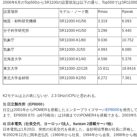
2006年6月のTop500からSR1100の設置状況は以下の通り。Top500ではSR1
設置場所
モデル・ノード数
Rmax
Rpeak
物質・材料研究機構
SR11000-H1/56
3.319
6.093
分子科学研究所
SR11000-H1/50
3.296
5.440
気象庁
SR11000-K1/80
9.036
10.752
気象庁
SR11000-J1/50
4.993
6.080
北海道大学
SR11000-K1/40
4.596
5.376
東京大学
SR11000-J2/128
15.811
18.8416
東北大学金材研
SR11000-K2/50
6.272
7.361
K2モデルは上の表にないが、2.3 GHzのCPUと思われる。
3) 日立製作所（EP8000）
日立は2001年からPOWERを搭載したエンタープライズサーバ
EP8000
を発売してい
まで、EP8000 670（p670相当）は16個までのPOWER4を搭載できる。200
4) 日本電気（社長交代、ヨーロッパ法人、Itanium 2搭載サーバ他）
日本電気は1月20日、突然の社長交代を発表した。金杉明信専務が社長に昇格し
年2002年12月に関本忠弘氏（1980年から社長、1994年から会長、1998