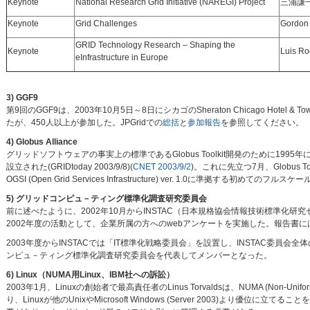
Keynote
National Research Grid Initiative (NAREGI) Project
三浦謙一
Keynote
Grid Challenges
Gordon 
GRID Technology Research – Shaping the
Keynote
Luis Ro
eInfrastructure in Europe
3) GGF9
第9回のGGF9は、2003年10月5日～8日にシカゴのSheraton Chicago Ho
たが、450人以上が参加した。JPGridでの
総括
と
参加報告
を参照してください。
4) Globus Alliance
グリッドソフトウェアの事実上の標準であるGlobus Toolkit開発のために1995年に始まっ
設立された(GRIDtoday 2003/9/8)(
CNET 2003/9/2
)。これに先立つ7月、Globus Toolki
OGSI (Open Grid Services Infrastructure) ver. 1.0に準拠する初めてのフルス
5) グリッドコンピュ－ティング標準化調査研究委員会
前に述べたように、2002年10月からINSTAC（日本規格協会情報技術標準
2002年度の活動として、企業所属の方へのwebアンケートを実施した。報告書
2003年度からINSTACでは「IT標準化戦略委員会」を設置し、INSTAC委
ンピュ－ティング標準化調査研究委員会を代表してメンバーとなった。
6) Linux（NUMA用Linux、IBM社への訴訟）
2003年1月、Linuxの創始者で最高責任者のLinus Torvaldsは、NUMA (Non-Uni
り、Linuxが他のUnixやMicrosoft Windows (Server 2003)よ