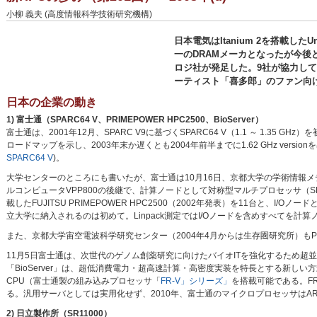
小柳 義夫 (高度情報科学技術研究機構)
日本電気はItanium 2を搭載し
一のDRAMメーカとなったが今後
ロジ社が発足した。9社が協力して
ーティスト「喜多郎」のファン向
日本の企業の動き
1) 富士通（SPARC64 V、PRIMEPOWER HPC2500、BioServer）
富士通は、2001年12月、SPARC V9に基づくSPARC64 V（1.1 ～ 1.35 GHz）を初め
ロードマップを示し、2003年末か遅くとも2004年前半までに1.62 GHz vers
SPARC64 V
)。
大学センターのところにも書いたが、富士通は10月16日、京都大学の学術情報
ルコンピュータVPP800の後継で、計算ノードとして対称型マルチプロセッサ（SMP）構
載したFUJITSU PRIMEPOWER HPC2500（2002年発表）を11台と、
立大学に納入されるのは初めて。Linpack測定ではI/Oノードを含めすべてを計算ノード
また、京都大学宙空電波科学研究センター（2004年4月からは生存圏研究所）もPRI
11月5日富士通は、次世代のゲノム創薬研究に向けたバイオITを強化するため超
「BioServer」は、超低消費電力・超高速計算・高密度実装を特長とする新し
CPU（富士通製の組み込みプロセッサ「
FR-V」シリーズ」
を搭載可能である。FR-
る。汎用サーバとしては実用化せず、2010年、富士通のマイクロプロセッサはA
2) 日立製作所（SR11000）