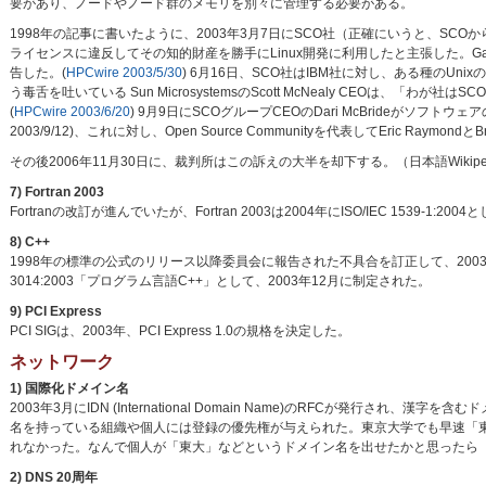
要があり、ノードやノード群のメモリを別々に管理する必要がある。
1998年の記事に書いたように、2003年3月7日にSCO社（正確にいうと、SCOから名
ライセンスに違反してその知的財産を勝手にLinux開発に利用したと主張した。Ga
告した。(
HPCwire 2003/5/30
) 6月16日、SCO社はIBM社に対し、ある種のUni
う毒舌を吐いている Sun MicrosystemsのScott McNealy CEOは、
(
HPCwire 2003/6/20
) 9月9日にSCOグループCEOのDari McBrideがソフトウェ
2003/9/12)、これに対し、Open Source Communityを代表してEric Raymond
その後2006年11月30日に、裁判所はこの訴えの大半を却下する。（日本語Wikipe
7) Fortran 2003
Fortranの改訂が進んでいたが、Fortran 2003は2004年にISO/IEC 1539-1:
8) C++
1998年の標準の公式のリリース以降委員会に報告された不具合を訂正して、2003年10月
3014:2003「プログラム言語C++」として、2003年12月に制定された。
9) PCI Express
PCI SIGは、2003年、PCI Express 1.0の規格を決定した。
ネットワーク
1) 国際化ドメイン名
2003年3月にIDN (International Domain Name)のRFCが発
名を持っている組織や個人には登録の優先権が与えられた。東京大学でも早速「東京
れなかった。なんで個人が「東大」などというドメイン名を出せたかと思ったら
2) DNS 20周年