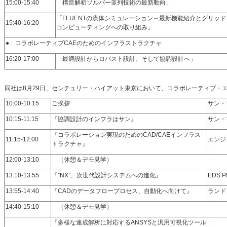
15:00-15:40
「構造解析ソルバー並列技術の最新動向」
「FLUENTの流体シミュレーション～最新機能紹介とグリッド
15:40-16:20
コンピューティングへの取り組み」
● コラボレーティブCAEのためのインフラストラクチャ
16:20-17:00
「最適設計からロバスト設計、そして協調設計へ」
同社は8月29日、センチュリー・ハイアット東京において、コラボレーティブ・
10:00-10:15
ご挨拶
サン・
10:15-11:15
『協調設計のインフラはサン』
サン・
『コラボレーション実現のためのCAD/CAEインフラス
11:15-12:00
エン
トラクチャ』
12:00-13:10
（休憩＆デモ見学）
13:10-13:55
『”NX”、次世代設計システムへの進化』
EDS P
13:55-14:40
『CADのデータフロープロセス、自動化へ向けて』
ランド
14:40-15:10
（休憩＆デモ見学）
『多様な連成解析に対応するANSYSと汎用可視化ツール