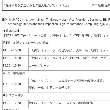
「先端研究を加速する世界最大級のグリッド環境」
関口 智嗣 
IBM社のHPCの中心人物である、Tilak Agerwala（Vice President, Sy
ー”Technology Trends and their Impact on High Performance Computing”を
7) 日本SGI社
日本SGI HPC Open Forum（会長 小林敏雄）は、2003年6月26日、地球
第1部 地球シミュレータのご紹介
14:30－15:00
『地球シミュレーターの現状紹介』大塚 清 地球シミュレ
15:00－15:20
『地球シミュレータの可視化－BRAVE－紹介』荒木 文明
15:20－15:30
コーヒブレーク
第2部 学術講演
『ポストをプレに！ 大規模データ可視化の現状と課題』
15:30－16:10
藤代 一成 お茶の水女子大学
◆システム見学
16:20－17:20
地球シミュレータ、CAVEシステム、地球情報館