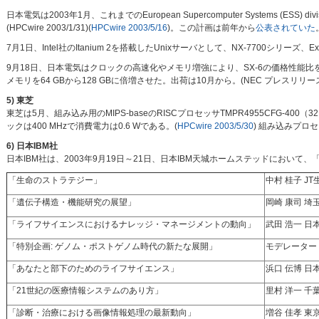
日本電気は2003年1月、これまでのEuropean Supercomputer Systems (ESS) div
(HPCwire 2003/1/31)(
HPCwire 2003/5/16
)。この計画は前年から
公表されていた
7月1日、Intel社のItanium 2を搭載したUnixサーバとして、NX-7700シリーズ
9月18日、日本電気はクロックの高速化やメモリ増強により、SX-6の価格性能比を30
メモリを64 GBから128 GBに倍増させた。出荷は10月から。(NEC プレスリリース 200
5) 東芝
東芝は5月、組み込み用のMIPS-baseのRISCプロセッサTMPR4955CFG-400
ックは400 MHzで消費電力は0.6 Wである。(
HPCwire 2003/5/30
) 組み込みプロ
6) 日本IBM社
日本IBM社は、2003年9月19日～21日、日本IBM天城ホームステッドにおいて
「生命のストラテジー」
中村 桂子 J
「遺伝子構造・機能研究の展望」
岡崎 康司 
「ライフサイエンスにおけるナレッジ・マネージメントの動向」
武田 浩一 日
「特別企画: ゲノム・ポストゲノム時代の新たな展開」
モデレーター 
「あなたと部下のためのライフサイエンス」
浜口 伝博 
「21世紀の医療情報システムのあり方」
里村 洋一 千
「診断・治療における画像情報処理の最新動向」
増谷 佳孝 