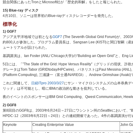
競合関係にあったTronとMicrosoft社が「歴史的和解」をしたと報じられた。
15) Blue-ray ディスク
4月10日、ソニーは世界初のBlue-rayディスクレコーダーを発売した。
標準化
1) GGF7
アジア太平洋地域では初となる
GGF7
(The Seventh Global Grid Foru
約800人が参加した。プログラム委員長は、Sangsan Lee (KISTI)と関口智嗣（産総研）であっ
ュートリアルが設けられた。
基調講演は、Ian Foster (ANL/ Chicago大学)の“Building an Open Grid”と、Eng Lim
5日には、「”The State of the Grid: Hype Versus Reality”
デレータはTom Tabor (GRIDtoday/HPCwire)、パネリストはPaul Messina (ANL), Tony Hey 
(Platform Computing), 三浦謙一（富士通/NAREGI）、Andrew Grimshaw (Ava
これに関連して、
日経ITpro 2003/3/27
にサン・マイクロシステムズの山本恭典デ
リッド」は不可能とし、暗にIBMの政治的な動きを批判している。
夜のイベントのスポンサーはIBM Grid Computing、Qwest Communication, He
2) GGF8
第8回目のGGF8は、2003年6月24日～27日にワシントン州のSeattleにおいて、“Buildin
HPDC-12（2003年6月22日～24日）との連続開催であった。4件の基調講演が行われた。(G
Keynote
Creating Enterprise Value
John G