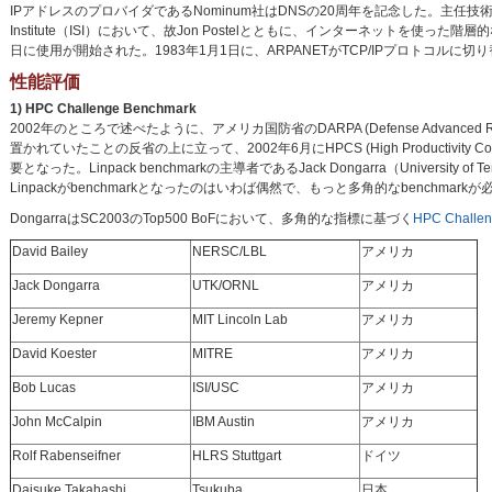
IPアドレスのプロバイダであるNominum社はDNSの20周年を記念した。主任技術者で社長のPaul M
Institute（ISI）において、故Jon Postelとともに、インターネットを使った階層
日に使用が開始された。1983年1月1日に、ARPANETがTCP/IPプロトコルに切り替え
性能評価
1) HPC Challenge Benchmark
2002年のところで述べたように、アメリカ国防省のDARPA (Defense Advanced
置かれていたことの反省の上に立って、2002年6月にHPCS (High Productivity 
要となった。Linpack benchmarkの主導者であるJack Dongarra（University of
Linpackがbenchmarkとなったのはいわば偶然で、もっと多角的なbenchm
DongarraはSC2003のTop500 BoFにおいて、多角的な指標に基づく
HPC Challen
David Bailey
NERSC/LBL
アメリカ
Jack Dongarra
UTK/ORNL
アメリカ
Jeremy Kepner
MIT Lincoln Lab
アメリカ
David Koester
MITRE
アメリカ
Bob Lucas
ISI/USC
アメリカ
John McCalpin
IBM Austin
アメリカ
Rolf Rabenseifner
HLRS Stuttgart
ドイツ
Daisuke Takahashi
Tsukuba
日本