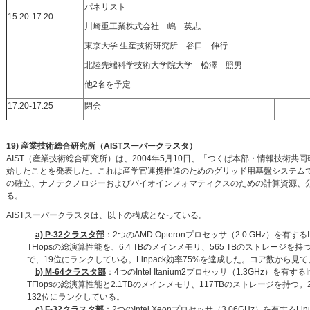
パネリスト
15:20-17:20
川崎重工業株式会社 嶋 英志
東京大学 生産技術研究所 谷口 伸行
北陸先端科学技術大学院大学 松澤 照男
他2名を予定
17:20-17:25
閉会
19) 産業技術総合研究所（AISTスーパークラスタ）
AIST（産業技術総合研究所）は、2004年5月10日、「つくば本部・情報技術
始したことを発表した。これは産学官連携推進のためのグリッド用基盤システム
の確立、ナノテクノロジーおよびバイオインフォマティクスのための計算資源、
る。
AISTスーパークラスタは、以下の構成となっている。
a) P-32クラスタ部
：2つのAMD Opteronプロセッサ（2.0 GHz）を有
TFlopsの総演算性能を、6.4 TBのメインメモリ、565 TBのストレージを持つ。200
で、19位にランクしている。Linpack効率75%を達成した。コア数から
b) M-64クラスタ部
：4つのIntel Itanium2プロセッサ（1.3GHz）を有
TFlopsの総演算性能と2.1TBのメインメモリ、117TBのストレージを持つ。2004年6
132位にランクしている。
c) F-32クラスタ部
：2つのIntel Xeonプロセッサ（3.06GHz）を有するL