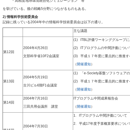
・高精度地球環境統合化シミュレーション 等
を挙げている。後の戦略5分野につながるものもある。
2) 情報科学技術委員会
記録に残っている2004年中の情報科学技術委員会は以下の通り。
主な議題
(1) ITBL評価ワーキンググルー
2004年4月26日
(2) ITプログラムの中間評価につい
第12回
文部科学省10F2会議室
(3) 平成１７年度に重点的に推進
（
開催通知
）
(1) 「e-Society基盤ソフト
2004年5月19日
第13回
(2) 平成１７年度に重点的に推進
古川ビル6階F1会議室
（
開催通知
）
2004年7月16日
ITプログラム中間成果報告会
第14回
三田共用会議所 講堂
（
開催通知
）
1. ITプログラム中間評価について
2. 平成17年度予算概算要求につい
2004年7月30日