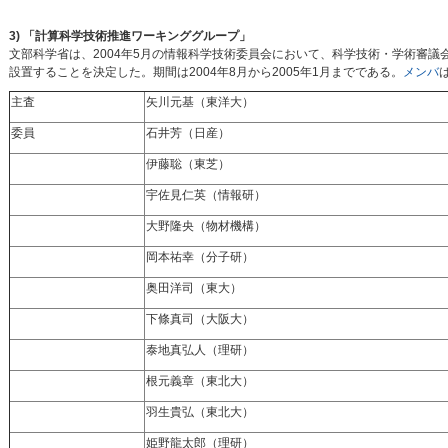
3) 「計算科学技術推進ワーキンググループ」
文部科学省は、2004年5月の情報科学技術委員会において、科学技術・学術審
設置することを決定した。期間は2004年8月から2005年1月までである。
メンバ
主査
矢川元基（東洋大）
委員
石井芳（日産）
伊藤聡（東芝）
宇佐見仁英（情報研）
大野隆央（物材機構）
岡本祐幸（分子研）
奥田洋司（東大）
下條真司（大阪大）
泰地真弘人（理研）
根元義章（東北大）
羽生貴弘（東北大）
姫野龍太郎（理研）