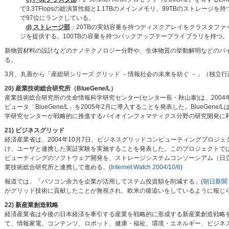
で3.3TFlopsの総演算性能と1.1TBのメインメモリ、99TBのストレージを持つ。200
で97位にランクしている。
d) ストレージ部
：20TBの実効容量を持つディスクアレイをクラスタファ
ジを提供する。100TBの容量を持つバックアップテープライブラリを持つ。
新物質材料の設計などのナノテクノロジー分野や、生体物質の挙動解明などのバ
る。
3月、丸善から「産総研シリーズ グリッド －情報社会の未来を紡ぐ －」（独立
20) 産業技術総合研究所（BlueGene/L）
産業技術総合研究所の生命情報科学研究センター(センター長・秋山泰)は、200
ピュータ「BlueGene/L」を2005年2月に導入することを発表した。BlueG
学研究センターが戦略的に推進するバイオインフォマティクス分野の研究開発に利
21) ビジネスグリッド
経済産業省は、2004年10月7日、ビジネスグリッドコンピューティングプロ
け、ユーザと連携した実証実験を実施することを発表した。このプロジェクトで
ピューティングのソフトウェア開発を、ストレージシステムコンソーシアム（日
業技術総合研究所と連携して進める。(
Internet Watch 2004/10/8
)
報道では、「パソコン余力を企業が活用してステム投資額を削減する」(
朝日新聞 2
がグリッド技術に貢献したことが無視され、欧米の後追いをしているように報じ
22) 新産業創造戦略
経済産業省は今後の日本経済を牽引する産業を戦略的に形成する新産業創造戦略を
て、情報家電、コンテンツ、ロボット、健康・福祉、環境・エネルギー、ビジネス支援