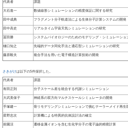
代表者
課題
大石進一
数値線形シミュレーションの精度保証に関する研究
田中成典
フラグメント分子軌道法による生体分子計算システムの開発
田中高史
リアルタイム宇宙天気シミュレーションの研究
冨田勝
システムバイオロジーのためのモデリング・シミュレーショ
樋口知之
先端的データ同化手法と適応型シミュレーションの研究
藤原毅夫
複合手法を用いた電子構造計算技術の開発
さきがけ
は以下の5件採択した。
代表者
課題
有田正則
分子スケール差を統合する代謝シミュレーション
大武美保子
神経系の双方向マルチスケールシミュレータの開発
手塚建一
骨リモデリングシミュレーションで挑むテーラーメイド再生
星野忠次
計算機による特異的抗体設計法の確立
前園涼
遷移金属イオンを含む生化学分子の電子論的精密計算