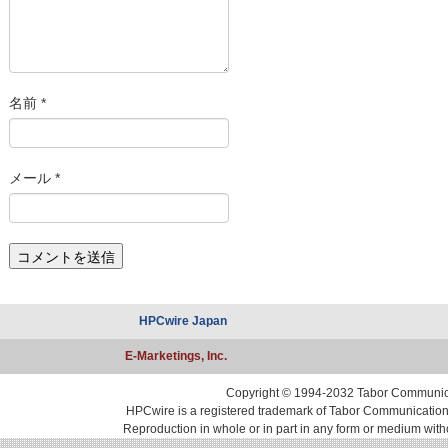
名前
*
メール
*
HPCwire Japan
E-Marketings, Inc.
Copyright © 1994-2032 Tabor Communicati
HPCwire is a registered trademark of Tabor Communications, 
Reproduction in whole or in part in any form or medium with