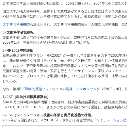
会で国立大学法人法等関係6法が成立し、10月に施行され、2004年4月に国立大
国立大学が法人格を持ち、主体として意思決定できること自体にはプラスの面も
や競争的資金獲得に向けた事務作業に時間をとられ、教員の教育・研究以外の負
大学共同利用機関
も法人化され、大学共同利用機関法人（人間文化研究機構、自
5) 文部科学省仮移転
文部科学省は虎ノ門の庁舎の建て替えのため、2004年1月に丸の内二丁目の旧
2008年1月、中央合同庁舎第7号館が完成し虎ノ門に戻る。
6) RR2002中間評価
新世紀重点研究創生プラン（RR2002）の一貫として文部科学省の下で2002年度
は、我が国が優位な技術（モバイル、光、デバイス技術等）を核とした情報通信技
題）、および、研究開発現場に超高速研究情報ネットワーク等の高機能ITを活用
究情報基盤技術の開発・整備・実証を行う『「ｅサイエンス」実現プロジェクト
発については、プロジェクトは順調に進捗していると評価される反面、成果であ
している。
なお、第3回
「戦略的基盤ソフトウェアの開発」シンポジウム
が12月8日～9日
7) JST（科学技術振興審議会）
前年10月に科学技術振興機構に改組され、新技術審議会委員から科学技術振興審議
ERATO、ICORP、CREST、さきがけなどの事業について議論し、総括候補
8) JST（シミュレーション技術の革新と実用化基盤の構築）
2002年から開始されたJSTのCREST・さきがけ混合型領域「
シミュレーション技