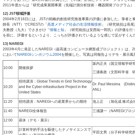
2011年度からは「研究成果展開事業（先端計測分析技術・機器開発プログラム）
12) JST領域評価
2004年2月16日には、JSTの戦略的創造研究推進事業の評価に参加した。筆者
師長（NTT）でCRESTの「
高度メディア社会の生活情報技術
」（研究統括は長尾
夫教授（九大）でさきがけ「
情報と知
」（研究統括は安西祐一郎氏）の評価を行
を前に、評価するというより、こっちが評価されているような感じで足がすくん
13) NAREGI
2003年4月に発足したNAREGI（超高速コンピュータ網形成プロジェクト）は、2
において
NAREGIシンポジウム2004
を開催した。写真は同報告よりデモ・展示風
坂内正夫（国立情報学研
10:00
開催挨拶
三浦春政（文部科学省 
招待講演：Global Trends in Grid Technology
Dr. Paul Messina (Distin
10:20
and the Cyber-infrastructure Project in the
ANL)
United States
11:20
招待講演：NAREGIへの産業界からの期待
池上正 （旭化成 株式会
11:40
NAREGI全体報告
三浦謙一（NAREGIプロ
12:00
昼休（デモ・展示）
計算科学的手法を駆使したナノサイエンスで
13:00
平田文男（分子科学研究