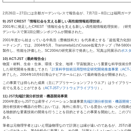
2月26日～27日には京都ガーデンパレスで報告会が、7月7日～8日には福岡ガ
9) JST CREST「情報社会を支える新しい高性能情報処理技術」
2001年に発足したCREST「情報社会を支える新しい高性能情報処理技術」（研
デンパレスで第1回公開シンポジウムが開催された。
2001年度から始まっている中島浩（豊橋技科大）を代表者とする「超低電力化
ーティング」では、2004年5月、Transmeta社のCrusoe低電力チップ（TM-58
製作し、性能を評価した。SC2004の研究展示で発表した。写真は同展示の
ポス
10) ACT-JST（最終報告会）
物質・材料、生命・生体、環境・安全、地球・宇宙観測という重要な科学技術分野
した研究開発を推進してきた「
計算科学技術活用型特定研究開発推進事業（ACT-J
終了した。2004年10月6日青山テピアホールにおいて最終報告会が開催された。
この事業では得られた成果（主にアプリケーションソフトウエア）はライブラリ
在でも見ることができる（
ACT-JSTソフトウェアライブラリ
）。
11) JST先端計測分析技術・機器開発事業
2004年度からJSTでは産学イノベーション加速事業
先端計測分析技術・機器開発
測分析技術や機器の分野においては、海外に依存している度合いが強いとの指摘
る独創的な要素技術の開発を行うことを目的とするこの事業を開始した。このプ
ある。
筆者は元物理学者とはいえ理論物理なので計測とは縁が遠いのであるが、JSTの
ィングがあった。第4分科会に所属した。その後、計測とシミュレーションとの融