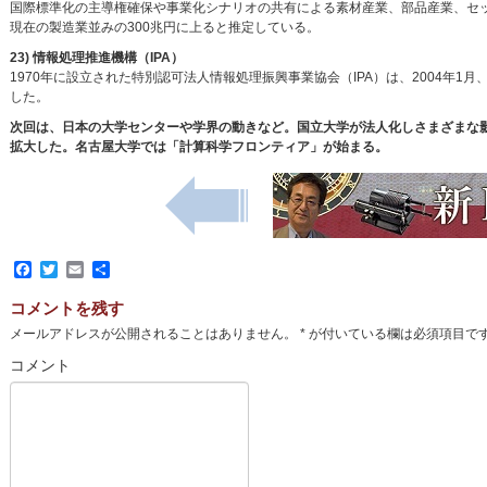
国際標準化の主導権確保や事業化シナリオの共有による素材産業、部品産業、セッ
現在の製造業並みの300兆円に上ると推定している。
23) 情報処理推進機構（IPA）
1970年に設立された特別認可法人情報処理振興事業協会（IPA）は、2004年
した。
次回は、日本の大学センターや学界の動きなど。国立大学が法人化しさまざまな
拡大した。名古屋大学では「計算科学フロンティア」が始まる。
Facebook
Twitter
Email
共
有
コメントを残す
メールアドレスが公開されることはありません。
*
が付いている欄は必須項目で
コメント