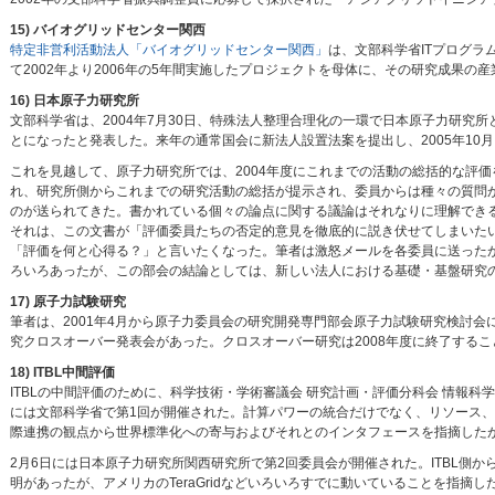
15) バイオグリッドセンター関西
特定非営利活動法人「バイオグリッドセンター関西」
は、文部科学省ITプログ
て2002年より2006年の5年間実施したプロジェクトを母体に、その研究成果の産
16) 日本原子力研究所
文部科学省は、2004年7月30日、特殊法人整理合理化の一環で日本原子力研
とになったと発表した。来年の通常国会に新法人設置法案を提出し、2005年10
これを見越して、原子力研究所では、2004年度にこれまでの活動の総括的な評
れ、研究所側からこれまでの研究活動の総括が提示され、委員からは種々の質問が
のが送られてきた。書かれている個々の論点に関する議論はそれなりに理解でき
それは、この文書が「評価委員たちの否定的意見を徹底的に説き伏せてしまいた
「評価を何と心得る？」と言いたくなった。筆者は激怒メールを各委員に送った
ろいろあったが、この部会の結論としては、新しい法人における基礎・基盤研究
17) 原子力試験研究
筆者は、2001年4月から原子力委員会の研究開発専門部会原子力試験研究検討会
究クロスオーバー発表会があった。クロスオーバー研究は2008年度に終了するこ
18) ITBL中間評価
ITBLの中間評価のために、科学技術・学術審議会 研究計画・評価分科会 情報科学技
には文部科学省で第1回が開催された。計算パワーの統合だけでなく、リソース
際連携の観点から世界標準化への寄与およびそれとのインタフェースを指摘したが
2月6日には日本原子力研究所関西研究所で第2回委員会が開催された。ITBL側
明があったが、アメリカのTeraGridなどいろいろすでに動いていることを指