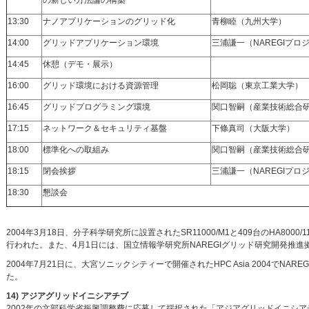
の新しい方法論の構築
13:30
ナノアプリケーションのグリッド化
青柳睦（九州大学）
14:00
グリッドアプリケーション環境
三浦謙一（NAREGIプロ
14:45
休憩（デモ・展示）
16:00
グリッド環境における資源管理
松岡聡（東京工業大学）
16:45
グリッドプログラミング環境
関口智嗣（産業技術総合
17:15
ネットワーク＆セキュリティ基盤
下條真司（大阪大学）
18:00
標準化への取組み
関口智嗣（産業技術総合
18:15
閉会挨拶
三浦謙一（NAREGIプロ
18:30
懇談会
2004年3月18日、分子科学研究所に設置されたSR11000/M1と409台のHA
行われた。また、4月1日には、国立情報学研究所NAREGIグリッド研究開発
2004年7月21日に、大宮ソニックシティーで開催されたHPC Asia 2004でNARE
た。
14) アジアグリッドイニシアチブ
2002年の文部科学省振興調整費に応募して採択された「アジアグリッドイニシア