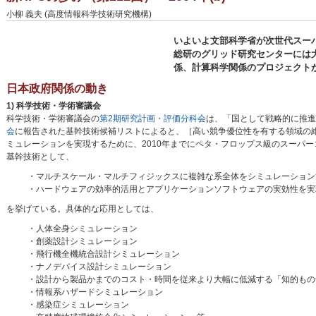
小柳 義夫 (高度情報科学技術研究機構)
いよいよ文部科学省が次世代スー
総研のグリッド研究センターには
係、計算科学関係のプロジェクト
日本政府関係の動き
1) 科学技術・学術審議会
科学技術・学術審議会の
第2期研究計画・評価分科会
は、「国として戦略的に推進
会
に報告された基幹技術候補リストによると、［高い競争優位性を有する領域の
ミュレーションを実現するために、2010年までにペタ・フロップス級のスーパ
基幹技術として、
・マルチスケール・マルチフィジックスに複雑な系全体をシミュレーション
・ハードウェアの効率的活用とアプリケーションソフトウェアの実効性を実
を挙げている。具体的な応用としては、
・人体全身シミュレーション
・創薬設計シミュレーション
・飛行機全機統合設計シミュレーション
・ナノデバイス設計シミュレーション
・設計から製品かまでのコスト・時間を従来より大幅に低減する「知的もの
・情報系ハザードシミュレーション
・感染症シミュレーション