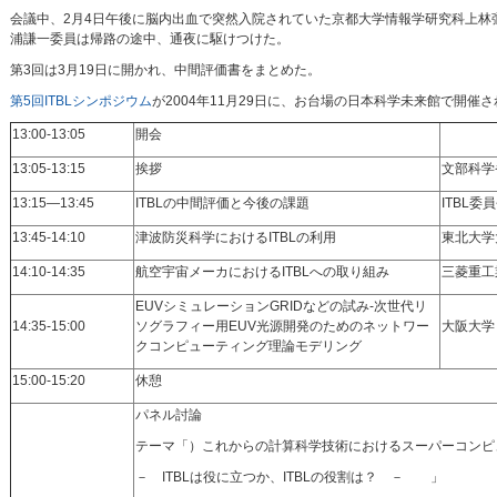
会議中、2月4日午後に脳内出血で突然入院されていた京都大学情報学研究科上林彌彦教
浦謙一委員は帰路の途中、通夜に駆けつけた。
第3回は3月19日に開かれ、中間評価書をまとめた。
第5回ITBLシンポジウム
が2004年11月29日に、お台場の日本科学未来館で開催
13:00-13:05
開会
13:05-13:15
挨拶
文部科
13:15―13:45
ITBLの中間評価と今後の課題
ITBL
13:45-14:10
津波防災科学におけるITBLの利用
東北大学
14:10-14:35
航空宇宙メーカにおけるITBLへの取り組み
三菱重工
EUVシミュレーションGRIDなどの試み-次世代リ
14:35-15:00
ソグラフィー用EUV光源開発のためのネットワー
大阪大学
クコンピューティング理論モデリング
15:00-15:20
休憩
パネル討論
テーマ「）これからの計算科学技術におけるスーパーコンピ
－ ITBLは役に立つか、ITBLの役割は？ － 」