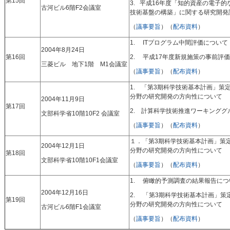
第15回
3. 平成16年度「知的資産の電子
古河ビル6階F2会議室
技術基盤の構築」に関する研究開発
（
議事要旨
）（
配布資料
）
1. ITプログラム中間評価について
2004年8月24日
第16回
2. 平成17年度新規施策の事前評
三菱ビル 地下1階 M1会議室
（
議事要旨
）（
配布資料
）
1. 「第3期科学技術基本計画」策
分野の研究開発の方向性について
2004年11月9日
第17回
2. 計算科学技術推進ワーキング
文部科学省10階10F2 会議室
（
議事要旨
）（
配布資料
）
１．「第3期科学技術基本計画」策
2004年12月1日
分野の研究開発の方向性について
第18回
文部科学省10階10F1会議室
（
議事要旨
）（
配布資料
）
1. 俯瞰的予測調査の結果報告につ
2004年12月16日
2. 「第3期科学技術基本計画」
第19回
分野の研究開発の方向性について
古河ビル6階F1会議室
（
議事要旨
）（
配布資料
）