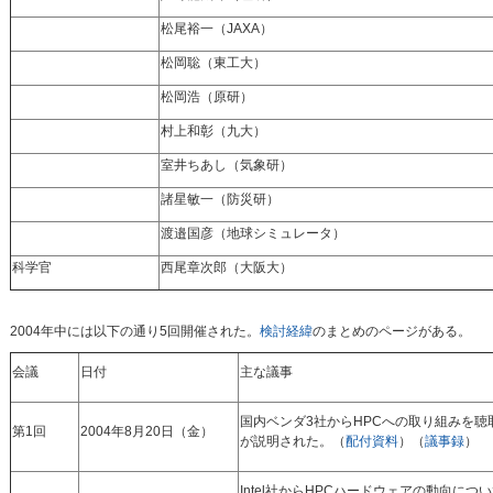
松尾裕一（JAXA）
松岡聡（東工大）
松岡浩（原研）
村上和彰（九大）
室井ちあし（気象研）
諸星敏一（防災研）
渡邉国彦（地球シミュレータ）
科学官
西尾章次郎（大阪大）
2004年中には以下の通り5回開催された。
検討経緯
のまとめのページがある。
会議
日付
主な議事
国内ベンダ3社からHPCへの取り組みを
第1回
2004年8月20日（金）
が説明された。（
配付資料
）（
議事録
）
Intel社からHPCハードウェアの動向につ