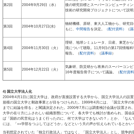
第2回
2004年9月29日（水）
後の研究目標とスーパーコンピューティン
技術の研究開発プロジェクトについて説明
物材機構、原研、東大人工物から、研究目
第3回
2004年10月27日(水)
もに、
中間報告
を決定。
（配付資料）
（
議
理研、地球シミュレータ、日産、東芝から
第4回
2004年11月30日（火）
境について聴取。11月9日の第17回情報
報告。（
配付資料
）（
議事録
）
気象研、防災研から将来のスーパーコンピ
第5回
2004年12月22日（火）
16年度報告骨子について議論。（
配付資料
4) 国立大学法人化
2004年4月1日に国立大学は、政府が直接設置する大学から、国立大学法人の設
規模の国立大学と郵政事業とが目をつけられた。1999年4月には、「国立大学
までに結論を得る」と閣議決定された。2000年7月には調査検討会議が設置され、2
大学の在り方にふさわしい組織形態について、各大学でも検討が進められ、国会
ば「国鉄の民営化はうまく行ったのに、何で大学はできないの？」とか、「なん
には、「○○学部をつぶしてはどうか」などという天の声が伝えられているとかい
当初想定されていた「独立行政法人」ではなく、「国立大学法人」とし、競争的環境