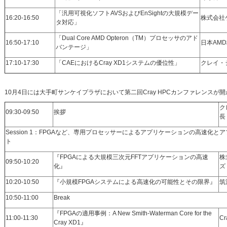
「汎用可視化ソフトAVSおよびEnSightの大規模デー
16:20-16:50
株式会社
タ対応」
「Dual Core AMD Opteron（TM）プロセッサのアド
16:50-17:10
日本AM
バンテージ」
17:10-17:30
「CAEにおけるCray XD1システムの優位性」
クレイ・
10月4日には大手町サンケイプラザにおいて第二回Cray HPCカンファレンスが
ク
09:30-09:50
挨拶
長
Session 1：FPGAなど、専用プロセッサーによるアプリケーションの高速化
ト
『FPGAによる大規模三次元FFTアプリケーションの高速
株
09:50-10:20
化』
ズ
10:20-10:50
『小規模FPGAシステムによる高速化の可能性とその限界』
筑
10:50-11:00
Break
『FPGAの適用事例：A New Smith-Waterman Core for the
11:00-11:30
Cr
Cray XD1』