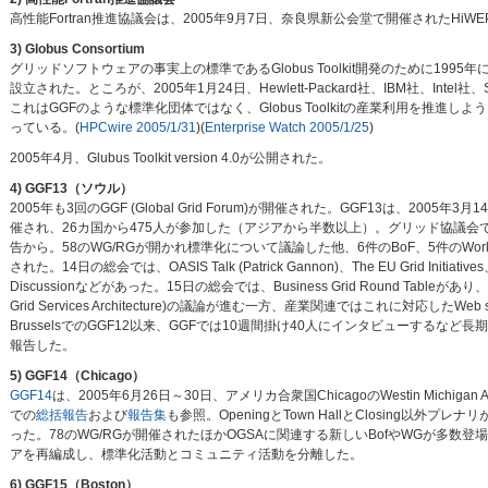
高性能Fortran推進協議会は、2005年9月7日、奈良県新公会堂で開催されたHiW
3) Globus Consortium
グリッドソフトウェアの事実上の標準であるGlobus Toolkit開発のために1995年に始まっ
設立された。ところが、2005年1月24日、Hewlett-Packard社、IBM社、Intel社
これはGGFのような標準化団体ではなく、Globus Toolkitの産業利用を推進しようとするも
っている。(
HPCwire 2005/1/31
)(
Enterprise Watch 2005/1/25
)
2005年4月、Glubus Toolkit version 4.0が公開された。
4) GGF13（ソウル）
2005年も3回のGGF (Global Grid Forum)が開催された。GGF13は、2005年3月
催され、26カ国から475人が参加した（アジアから半数以上）。グリッド協議会
告から。58のWG/RGが開かれ標準化について議論した他、6件のBoF、5件のWor
された。14日の総会では、OASIS Talk (Patrick Gannon)、The EU Grid Initiatives、Gri
Discussionなどがあった。15日の総会では、Business Grid Round Tableが
Grid Services Architecture)の議論が進む一方、産業関連ではこれに対応したW
BrusselsでのGGF12以来、GGFでは10週間掛け40人にインタビューするなど
報告した。
5) GGF14（Chicago）
GGF14
は、2005年6月26日～30日、アメリカ合衆国ChicagoのWestin Michiga
での
総括報告
および
報告集
も参照。OpeningとTown HallとClosing以外
った。78のWG/RGが開催されたほかOGSAに関連する新しいBofやWGが多数
アを再編成し、標準化活動とコミュニティ活動を分離した。
6) GGF15（Boston）