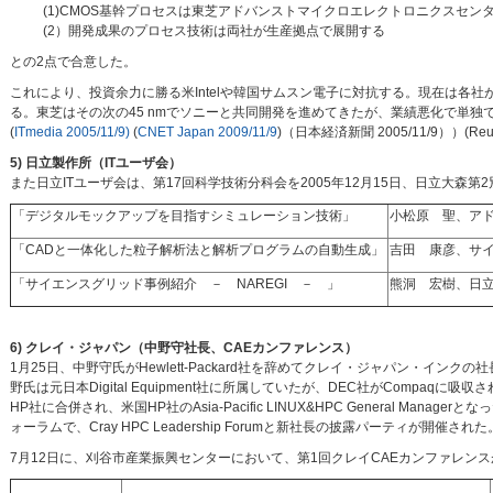
(1)CMOS基幹プロセスは東芝アドバンストマイクロエレクトロニクスセン
(2）開発成果のプロセス技術は両社が生産拠点で展開する
との2点で合意した。
これにより、投資余力に勝る米Intelや韓国サムスン電子に対抗する。現在は各社が
る。東芝はその次の45 nmでソニーと共同開発を進めてきたが、業績悪化で単独
(
ITmedia 2005/11/9)
(
CNET Japan 2009/11/9
)（日本経済新聞 2005/11/9））(Reute
5) 日立製作所（ITユーザ会）
また日立ITユーザ会は、第17回科学技術分科会を2005年12月15日、日立大森
「デジタルモックアップを目指すシミュレーション技術」
小松原 聖、ア
「CADと一体化した粒子解析法と解析プログラムの自動生成」
吉田 康彦、サ
「サイエンスグリッド事例紹介 － NAREGI － 」
熊洞 宏樹、日
6) クレイ・ジャパン（中野守社長、CAEカンファレンス）
1月25日、中野守氏がHewlett-Packard社を辞めてクレイ・ジャパン・イン
野氏は元日本Digital Equipment社に所属していたが、DEC社がCompaq
HP社に合併され、米国HP社のAsia-Pacific LINUX&HPC General Man
ォーラムで、Cray HPC Leadership Forumと新社長の披露パーティが開催
7月12日に、刈谷市産業振興センターにおいて、第1回クレイCAEカンファレ