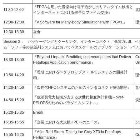
『FPGAを用いた音楽向け電子透かしのリアルタイム検出と
11:30-12:00
北
インターネットにおける健全なファイル交換』
12:00-12:30
『A Software for Many-Body Simulations with FPGAs.』
理
12:30-13:30
昼食
Session 2： パッケージングとクーリング、インターコネクト、低電力LSI
ム・ソフト等の超並列システムにおいてペタスケールのアプリケーション・パフ
『Beyond Linpack: Beuilding supercomputers that Deliver
Cr
13:30-13:50
Petaflops Application performance』
Un
『理研におけるペタフロップス・HPCシステムの開発計
13:50-14:20
理
画』
14:20-14:50
『次世代HPCシステムのためのインタコネクト技術開発』
九
『低消費電力技術が支える次世代超並列計算機～over-
14:50-15:20
筑
PFLOPSのためのパラダイムシフト～』
15:20-15:35
Break
15:35-15:55
『企業における大規模HPCへのニーズ』
ソ
『After Red Storm: Taking the Cray XT3 to Petaflops
15:55-16:25
Cr
Performance』