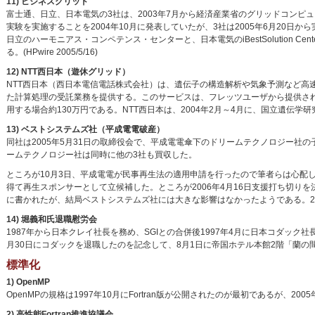
11) ビジネスグリッド
富士通、日立、日本電気の3社は、2003年7月から経済産業省のグリッドコン
実験を実施することを2004年10月に発表していたが、3社は2005年6月20
日立のハーモニアス・コンペテンス・センターと、日本電気のiBestSolution
る。(HPwire 2005/5/16)
12) NTT西日本（遊休グリッド）
NTT西日本（西日本電信電話株式会社）は、遺伝子の構造解析や気象予測など高速
た計算処理の受託業務を提供する。このサービスは、フレッツユーザから提供される
用する場合約130万円である。NTT西日本は、2004年2月～4月に、国立遺伝
13) ベストシステムズ社（平成電電破産）
同社は2005年5月31日の取締役会で、平成電電傘下のドリームテクノロジー社
ームテクノロジー社は同時に他の3社も買収した。
ところが10月3日、平成電電が民事再生法の適用申請を行ったので筆者らは心配し
得て再生スポンサーとして立候補した。ところが2006年4月16日支援打ち切り
に書かれたが、結局ベストシステムズ社には大きな影響はなかったようである。20
14) 堀義和氏退職慰労会
1987年から日本クレイ社長を務め、SGIとの合併後1997年4月に日本コダック社
月30日にコダックを退職したのを記念して、8月1日に帝国ホテル本館2階「蘭
標準化
1) OpenMP
OpenMPの規格は1997年10月にFortran版が公開されたのが最初であるが、2005年にはC
2) 高性能Fortran推進協議会