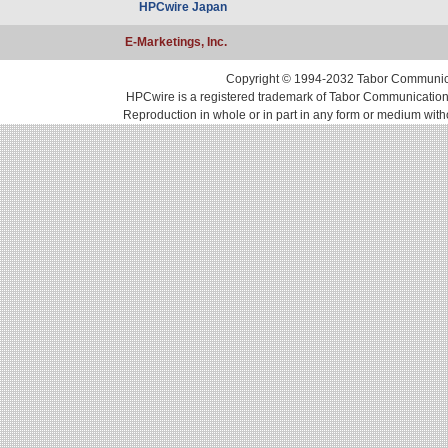
HPCwire Japan
E-Marketings, Inc.
Copyright © 1994-2032 Tabor Communicati
HPCwire is a registered trademark of Tabor Communications, 
Reproduction in whole or in part in any form or medium with