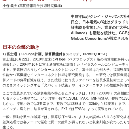
小柳 義夫 (高度情報科学技術研究機構)
中野守氏がクレイ・ジャパンの社長
日立、日本電気の3社はグリッド
証実験を実施した。世界のIT大手19社が
Alliance）も活動を続けた。G
Globus Consortiumが設立され
日本の企業の動き
1) 富士通（3 PFlops計画、演算機能付きスイッチ、PRIMEQUEST）
富士通は6月22日、2010年度末にPFlops（ペタフロップス）級の演算性能
発表した。2004年10月に富士通研究所に設置した「ペタスケールコンピューティング
する。要素技術のうちインターコネクトについて、富士通は九州大学、福岡県産
性能かつ高機能なインターコネクト技術を研究開発する。この研究では演算機能を
算ノードの負荷低減を狙う。また接続に使う光ファイバーを波長多重技術によっ
のままスイッチングする「光パケット技術」や、インターコネクトの性能を評価す
ここで言及されている演算機能を持たせたスイッチは、FX1（2008年）の高機能
リダクション機能では、64bit浮動小数ではSUM、MAX、MIN演算が、整数ではS
しかも、浮動小数では3要素まで、整数では128Bまで（32bitなら32要素）
スイッチに送られ、結果が返される。FX1ではFPGAによって実装されている。
一般に浮動小数の加減算では、演算順序の違いにより丸め誤差の入り方が変化す
並列処理では各ノードで厳密に同一の総和が得られないと収束判定が変わったり
生じる。