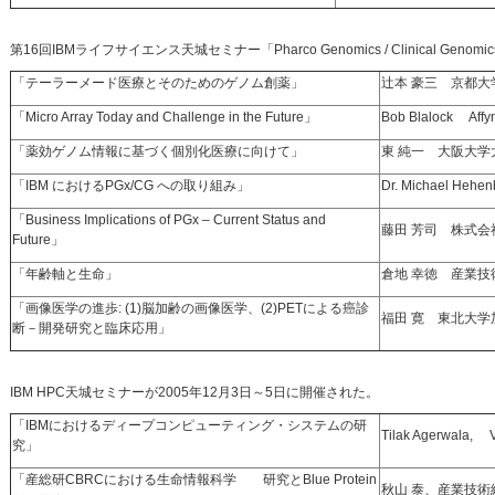
第16回IBMライフサイエンス天城セミナー「Pharco Genomics / Clinical Gen
「テーラーメード医療とそのためのゲノム創薬」
辻本 豪三 京都大
「Micro Array Today and Challenge in the Future」
Bob Blalock Affym
「薬効ゲノム情報に基づく個別化医療に向けて」
東 純一 大阪大学
「IBM におけるPGx/CG への取り組み」
Dr. Michael Hehen
「Business Implications of PGx – Current Status and
藤田 芳司 株式
Future」
「年齢軸と生命」
倉地 幸徳 産業技
「画像医学の進歩: (1)脳加齢の画像医学、(2)PETによる癌診
福田 寛 東北大学
断－開発研究と臨床応用」
IBM HPC天城セミナーが2005年12月3日～5日に開催された。
「IBMにおけるディープコンピューティング・システムの研
Tilak Agerwala, V
究」
「産総研CBRCにおける生命情報科学 研究とBlue Protein
秋山 泰、産業技