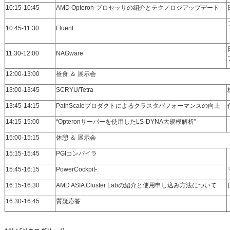
10:15-10:45
AMD Opteron-プロセッサの紹介とテクノロジアップデート
10:45-11:30
Fluent
11:30-12:00
NAGware
12:00-13:00
昼食 ＆ 展示会
13:00-13:45
SCRYU/Tetra
13:45-14:15
PathScaleプロダクトによるクラスタパフォーマンスの向上
14:15-15:00
“Opteronサーバーを使用したLS-DYNA大規模解析”
15:00-15:15
休憩 ＆ 展示会
15:15-15:45
PGIコンパイラ
15:45-16:15
PowerCockpit-
16:15-16:30
AMD ASIA Cluster Labの紹介と使用申し込み方法について
16:30-16:45
質疑応答