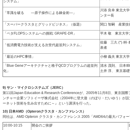
システム」
川添 良幸 東北大
「常識を破る ―原子操作による錬金術―」
ンター長
「スーパークラスタとグリッドビジネス」（仮題）
関口 智嗣 産業
「ペタFLOPSシステムへの挑戦: GRAPE-DR」
平木 敬 東京大
佐藤 三久 (*) 
「低消費電力技術が支える次世代超並列システム」
表者
「最近のHPC事情」
小柳 義夫 東京大
「Blue Geneアーキテクチャと格子QCDプログラムの超並列
清水 茂則、 日本IBM D
化」
土井 淳、 東京基
9) サン・マイクロシステムズ（JERC）
第11回Japan Education & Research Conferenceが、2005年
ンチャー企業ソフトイーザ株式会社（2004年に登大遊（のぼり・だいゆう）が設立）は
ーネット技術を生み出すために～』という講演を行った。
10) 日本AMD（Opteronクラスタ・カンファレンス）
同社は、AMD Opteron クラスタ・カンファレンス 2005「AMD64の最大パ
10:00-10:15
開会のご挨拶