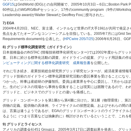
GGF15
はGridWorld (IDG)との合同開催で、2005年10月3日～6日にBoston P
60件以上のWG/RG/BoFセッション、17件のcommunity program（9件のWorksh
Leadership awardがWalter StewartとGeoffrey Foxに授与された。
7) EGA
2004年4月20日、NEC、富士通、インテルなど世界のIT大手19社が共同で発足させたEG
焦点をあてたオープンなコンソーシアムを目指している。2005年7月にはGrid Security Wo
Requirements documentを公表した。(
HPCwire 205/7/25
) 2006年6月26日、GG
8) グリッド標準化調査研究（ガイドライン）
日本規格協会のINSTAC (情報技術標準化研究センター)では2002年度から
査、日本に於ける標準化活動の調査、ガイドラインの提案、グリッド用語集の作成な
ンピューティングに関する標準化調査研究 成果報告書
を公開した。
それに引き続き、産業技術総合研究所グリッド研究センターが、経済産業省情報電
グリッド技術のガイドライン標準化調査研究活動の委託事業を受けることになり
つかった。幹事は産総研の伊藤智氏、委員は産業界を中心に委託し、7月からほ
た。生のビジネスの現場から事例を収集することは現実には困難であるので、わ
グリッドと、ビジネスでのグリッドとの違いを痛感した。
グリッド・コンポーネントを第1層から第4層に分けた。第1層（物理環境）、第2層
供物の定義、提供物の具体例、ライフサイクルの状態定義、およびそれらの間の
は、言葉は違うようであるが、EGAのグリッドコンポーネントのライフサイクル
るように（つまり言葉などは抽象的に）検討がされているということで、これを
9) グリッドとライセンス
アメリカの調査会社451 Groupは、2005年3月17日に調査結果を発表し