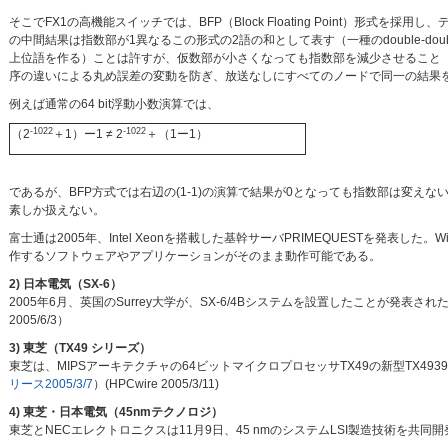
そこでFX1の高機能スイッチでは、BFP（Block Floating Point）形式を採用し、
の中間結果は指数部が1異なるこの形式の2語の和として表す（一種のdouble-
上位語を作る）ことは許すが、仮数部が小さくなっても指数部を減少させること
序の違いによる丸め誤差の変動を防ぎ、放送なしにすべてのノードで同一の結果
例えば通常の64 bit浮動小数演算では、
-1022
-1022
（2
＋1）ー1 ≠ 2
＋（1ー1）
であるが、BFP方式では右辺の(1-1)の演算で結果が0となっても指数部は変えな
素しか扱えない。
富士通は2005年、Intel Xeonを搭載した基幹サーバPRIMEQUESTを発表した。W
作するソフトウェアやアプリケーションがそのまま動作可能である。
2) 日本電気（SX-6）
2005年6月、英国のSurrey大学が、SX-6/4Bシステムを設置したことが発表された。主として、T
2005/6/3）
3) 東芝（TX49 シリーズ）
東芝は、MIPSアーキテクチャの64ビットマイクロプロセッサTX49の新型TX49
リース2005/3/7
）(HPCwire 2005/3/11)
4) 東芝・日本電気（45nmテクノロジ）
東芝とNECエレクトロニクスは11月9日、45 nmのシステムLSI製造技術を共