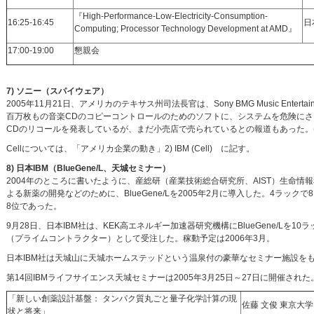
『High-Performance-Low-Electricity-Consumption-
16:25-16:45
日
Computing; Processor Technology Development at AMD』
17:00-19:00
懇親会
7) ソニー（スパイウェア）
2005年11月21日、アメリカのテキサス州司法長官は、Sony BMG Music En
百万枚もの音楽CDのコピーコントロールのためのソフトに、システムを危険にさら
CDのリコールを発表しているが、まだ小売店で売られているとの報道もあった。
Cellについては、「アメリカ企業の動き」2) IBM (Cell) に記す。
8) 日本IBM（BlueGene/L、天城セミナー）
2004年のところに書いたように、産総研（産業技術総合研究所、AIST）生命
よる新薬の開発などのために、BlueGene/Lを2005年2月に導入した。4ラックで8192コア。
8位であった。
9月28日、日本IBM社は、KEK高エネルギー加速器研究機構にBlueGene/Lを10
（プライムコントラクター）として受注した。稼動予定は2006年3月。
日本IBM社は天城山に天城ホームステッドという温泉付の豪華なセミナー施設を
第14回IBMライフサイエンス天城セミナーは2005年3月25日～27日に開催さ
「新しい創薬設計基盤： タンパク質丸ごと量子化学計算の現
佐藤 文俊 東京大
状と将来」