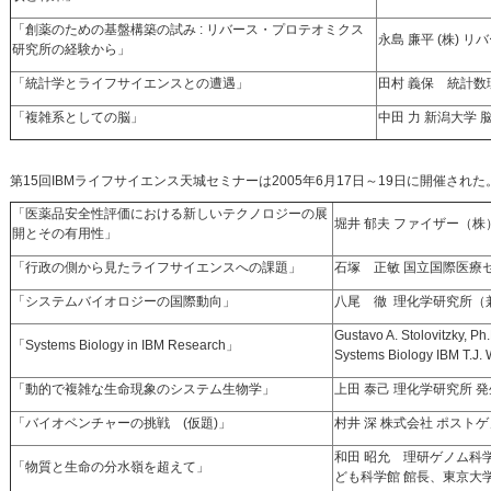
「創薬のための基盤構築の試み : リバース・プロテオミクス
永島 廉平 (株) 
研究所の経験から」
「統計学とライフサイエンスとの遭遇」
田村 義保 統計数
「複雑系としての脳」
中田 力 新潟大学 
第15回IBMライフサイエンス天城セミナーは2005年6月17日～19日に開催された
「医薬品安全性評価における新しいテクノロジーの展
堀井 郁夫 ファイザー（
開とその有用性」
「行政の側から見たライフサイエンスへの課題」
石塚 正敏 国立国際医療セ
「システムバイオロジーの国際動向」
八尾 徹 理化学研究所（
Gustavo A. Stolovitzky, 
「Systems Biology in IBM Research」
Systems Biology IBM T.J.
「動的で複雑な生命現象のシステム生物学」
上田 泰己 理化学研究所
「バイオベンチャーの挑戦 (仮題)」
村井 深 株式会社 ポスト
和田 昭允 理研ゲノム科
「物質と生命の分水嶺を超えて」
ども科学館 館長、東京大