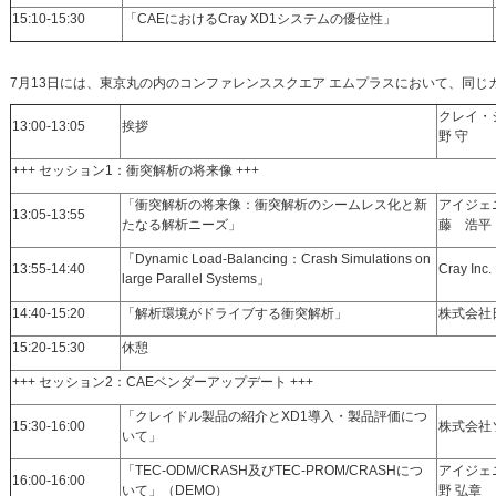
15:10-15:30
「CAEにおけるCray XD1システムの優位性」
7月13日には、東京丸の内のコンファレンススクエア エムプラスにおいて、同じ
クレイ・
13:00-13:05
挨拶
野 守
+++ セッション1：衝突解析の将来像 +++
「衝突解析の将来像：衝突解析のシームレス化と新
アイジェ
13:05-13:55
たなる解析ニーズ」
藤 浩平
「Dynamic Load-Balancing：Crash Simulations on
13:55-14:40
Cray Inc
large Parallel Systems」
14:40-15:20
「解析環境がドライブする衝突解析」
株式会社
15:20-15:30
休憩
+++ セッション2：CAEベンダーアップデート +++
「クレイドル製品の紹介とXD1導入・製品評価につ
15:30-16:00
株式会社
いて」
「TEC-ODM/CRASH及びTEC-PROM/CRASHにつ
アイジェ
16:00-16:00
いて」（DEMO）
野 弘章