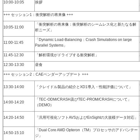
10:00-10:05
挨拶
+++ セッション1：衝突解析の将来像 +++
「衝突解析の将来像：衝突解析のシームレス化と新たなる解
10:05-11:00
析ニーズ」
「Dynamic Load-Balancing：Crash Simulations on large
11:00-11:45
Parallel Systems」
11:45-12:30
「解析環境がドライブする衝突解析」
12:30-13:30
昼食
+++ セッション2：CAEベンダーアップデート +++
13:30-14:00
「クレイドル製品の紹介とXD1導入・性能評価について」
「TEC-ODM/CRASH及びTEC-PROM/CRASHについて」
14:00-14:20
（DEMO）
14:20-14:50
「汎用可視化ソフトAVSおよびEnSightの大規模データ対応」
「Dual Core AMD Opteron（TM）プロセッサのアドバンテー
14:50-15:10
ジ」