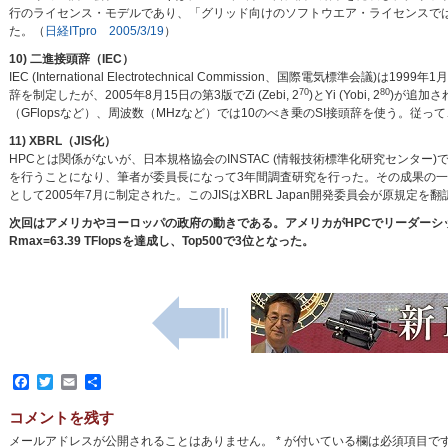
行のライセンス・モデルであり、「グリッド向けのソフトウエア・ライセンスで
た。（
日経ITpro 2005/3/19
）
10) 二進接頭辞（IEC）
IEC (International Electrotechnical Commission、国際電気標準会議)は1999年
70
80
辞を制定したが、2005年8月15日の第3版でZi (Zebi, 2
)とYi (Yobi, 2
)が追加さ
（GFlopsなど）、周波数（MHzなど）では10のべき乗のSI接頭辞を使う。従って、1
11) XBRL（JIS化）
HPCとは関係がないが、日本規格協会のINSTAC (情報技術標準化研究センター)では2000
を行うことになり、筆者が委員長になって3年間調査研究を行った。その成果の一つとして
として2005年7月に制定された。このJISはXBRL Japan開発委員会が原規
次回はアメリカやヨーロッパの政府の動きである。アメリカがHPCでリーダーシップを
Rmax=63.39 TFlopsを達成し、Top500で3位となった。
Facebook
Twitter
Email
共
有
コメントを残す
メールアドレスが公開されることはありません。
*
が付いている欄は必須項目で