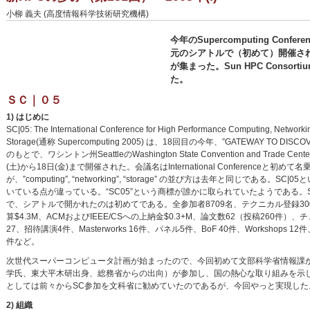
小柳 義夫 (高度情報科学技術研究機構)
今年のSupercomputing Confe
元のシアトルで（初めて）開催された
が集まった。Sun HPC Consor
た。
ＳＣ｜０５
1) はじめに
SC|05: The International Conference for High Performance Computing, Networki
Storage(通称 Supercomputing 2005) は、18回目の今年、”GATEWAY TO DIS
のもとで、ワシントン州SeattleのWashington State Convention and Trade Cent
(土)から18日(金)まで開催された。会議名はInternational Conferenceと初めて
が、”computing”, “networking”, “storage” の並び方は去年と同じである。SC|
いている点が違っている。“SC05”という商標が誰かに取られていたようである。
で、シアトルで開かれたのは初めてである。全参加者8709名、テクニカル登録30
算$4.3M、ACMおよびIEEE/CSへの上納金$0.3+M、論文数62（投稿260件）
27、招待講演4件、Masterworks 16件、パネル5件、BoF 40件、Workshops 1
件など。
次世代スーパーコンピュータ計画が始まったので、今回初めて文部科学省情報課
学氏、東大平木研出身、総務省からの出向）が参加し、国の熱心な取り組みを示
としては前々からSC参加を文科省に勧めていたのであるが、今回やっと実現した
2) 組織