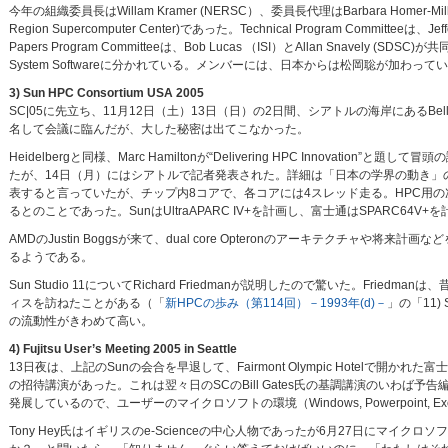
今年の組織委員長はWillam Kramer (NERSC）、委員長代理はBarbara Homer-Miller 
Region Supercomputer Center)であった。Technical Program Committeeは、Je
Papers Program Committeeは、Bob Lucas （ISI）とAllan Snavely (SDSC)
System Softwareに分かれている。メンバーには、日本からは松岡聡が加わって
3) Sun HPC Consortium USA 2005
SC|05に先立ち、11月12日（土）13日（日）の2日間、シアトルの海岸にあるBell Harbor 
名して会議に臨んだが、大した秘密は出てこなかった。
Heidelbergと同様、Marc Hamiltonが“Delivering HPC Inno
たが、14日（月）にはシアトルで記者発表された。詳細は「日本の学界の動き」の「東京工業
表すると言っていたが、チップ内8コアで、各コアには4スレッド走る。HPC用の次
るとのことであった。SunはUltraAPARC IV+を計画し、富士通はSPARC6
AMDのJustin Boggsが来て、dual core Opteronのアーキテクチ
るようである。
Sun Studio 11についてRichard Friedmanが説明したので驚いた。Friedmanは、昔、
ィスを訪ねたことがある（「
新HPCの歩み（第114回）－1993年(d)－
」の「11)
の流動性がきわめて高い。
4) Fujitsu User’s Meeting 2005 in Seattle
13日夜は、上記のSunの会合を早退して、Fairmont Olympic Hotelで開かれ
の招待講演があった。これは翌々日のSCのBill Gates氏の基調講演のいわば予告編
発展しているので、ユーザーのマイクロソフトの環境（Windows, Powerpoint, Exc
Tony Hey氏はイギリスのe-Scienceの中心人物であったが6月27日にマイク