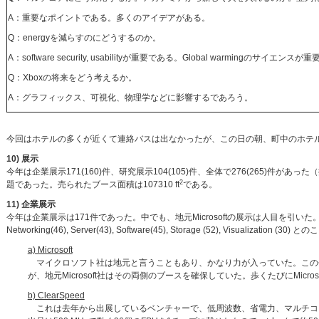
A：重要なポイントである。多くのアイデアがある。
Q：energyを減らすのにどうするのか。
A：software security, usabilityが重要である。Global warmingのサイエンスが重
Q：Xboxの将来をどう考えるか。
A：グラフィックス、可視化、物理学などに影響するであろう。
今回はホテルの多くが近くて連絡バスは出なかったが、この日の朝、町中のホテ
10) 展示
今年は企業展示171(160)件、研究展示104(105)件、全体で276(265)
2
題であった。売られたブース面積は107310 ft
である。
11) 企業展示
今年は企業展示は171件であった。中でも、地元Microsoftの展示は人目を引いた。主催者の分類によると、A
Networking(46), Server(43), Software(45), Storage (52), Visualiza
a) Microsoft
マイクロソフト社は地元と言うこともあり、かなり力が入っていた。この会議場
が、地元Microsoft社はその両側のブースを確保していた。歩くたびにMicr
b) ClearSpeed
これは去年から出展しているベンチャーで、低周波数、省電力、マルチコ