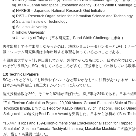
m) JAXA – Japan Aerospace Exploration Agency（Band Width Challen
n) NAREGI – Japanese National Research Grid Initiative
o) RIST – Research Organization for Information Science and Technology
p) Saitama Institute of Technology
q) Saitama University
r) Tohoku University
s) University of Tokyo （平木研究室。Band Width Challengeに参加）
去年出展して今年出展しなかったのは、地球シミュレータセンターとLAセミナーで
報・システム研究機構は来年出展する希望を持っているとのことである。
今回東京大学から計3件出展してたが、外国でそんな所はない、日本の恥ではな
わばゲリラ戦的にSCに出しているところが多く、正規軍として出展している欧
13) Technical Papers
SCというとどうしても展示やイベントなど華やかなものに注目があつまるが、レベルの高
日本から松岡聡氏（東工大）がメンバーに入っていた。
論文投稿総数は260、そこから62編が選ばれた。採択率は24%である。日本の
“Full Electron Calculation Beyond 20,000 Atoms: Ground Electronic State of Pho
Toyokazu Ishida, Dmitri G. Fedorov, Kazuo Kitaura, Yuichi Inadomi, Hiroaki Ume
Sekiguchi この論文はBest Paper Awardを受賞した。日本からは初めてBest Tech
“16.447 TFlops and 159-Billion-dimensional Exact-diagonalization for Trapped
Simulator” Susumu Yamada, Toshiyuki Imamura, Masahiko Machida この論文は
が、惜しくも受賞は逃した。