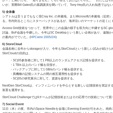
か？」と聞いたら、「知りません」ぐらい答えておけばいいのに、「わたしはそ
いが、実際Bill Gates氏の基調講演を聞いていて、Tony Hey氏の入れ知恵
5) 全体像
シアトルは言うまでもなく現Cray Inc. の本拠地、またMicrosoftの本
る。市内到るところにスターバックスがあるが、海岸沿いのマーケットの近くに
Access Grid技術をつかって、世界中にこの会議の様子を双方向に中継するSC 
討論、BoF会議を中継した。今年はSC Desktopという新しい企画があり、
の案内がでていた。(
HPCwire 2005/2/4
)
6) StoreCloud
会議名称に去年からstorageが入り、今年もStorCloudという新しい試みが続けられた。St
StorCloudの目的は、
・SC|05参加者に対して1 PB以上のランダムアクセス記憶を提供する。
・1 TB/s 以上のバンド幅を目指す。
・バックアップに対して1 GB/sのバンド幅を提供する。
・異機種の記憶システムの間の相互運用性を提供する
・SC|05の研究展示に対して、資源を提供する。
NextGen StorCloudは、インフィニバンドを中心とする新しい記憶技術を実証する。OpenI
装置を運用する。
StorCloud Challengeでは6チームが記憶技術またはその応用での技術につ
7) Social Event
11日（木）の夜、市内のSpace Needleを会場にEvening Eventが行われた。焼肉コーナ