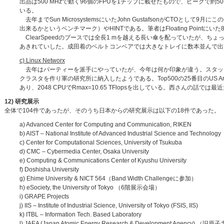
出品は500 MHzで動く96個のFPUを1チップに載せたもので、ピークで約
いる。
去年までSun MicrosystemsにいたJohn GustafsonがCTOとして9
出来るかというベンチマーク）やHINTである。筆者はFloating Point
ClearSpeedのブースでは全長1 mを越える長い傘を配っていたが、
あきれていした。成田着のベルトコンベアでは大きなトレイに数本並んで出
c) Linux Networx
去年はパーティーを派手にやっていたが、今年は何か印象が違う。スタッ
クラスタを作り軍の研究所に納入したようである。Top500の25番目のUS Army Research Lab
あり、2048 CPUでRmax=10.65 TFlopsを出している。西さんの話で
12) 研究展示
全体で104件であったが、そのうち日本からの研究展示は以下の18件であった。
a) Advanced Center for Computing and Communication, RIKEN
b) AIST – National Institute of Advanced Industrial Science and Techn
c) Center for Computational Sciences, University of Tsukuba
d) CMC – Cybermedia Center, Osaka University
e) Computing & Communications Center of Kyushu University
f) Doshisha University
g) Ehime University & NICT 564（Band Width Challengeに参加）
h) eSociety, the University of Tokyo （6階展示会場）
i) GRAPE Projects
j) IIS – Institute of Industrial Science, University of Tokyo (FSIS, IIS)
k) ITBL – Information Tech. Based Laboratory
l) JAEA (Japan Atomic Energy Research & Development Agency) （