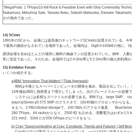
“MegaProto: 1 TFlops/10 kW Rack Is Feasible Even with Only Commodity Techno
Nakamura, Mitsuhisa Sato, Taisuke Boku, Satoshi Matsuoka, Daisuke Tak
かの熱弁であった。
14) SCinet
1991年のSCから、会場には超高速のネットワークSCinetが設置されている。
で最良の接続がなされている場所であった。会場内は、GigEや10GbEの他に、Open InfiniBa
講演会場を含めほとんどの場所に無料の無線ランが設置されていた。例年、人数
常に安定であった。そのため、会場内では2.4 GHz帯と5.2 GHz帯の個人的
15) Exhibitor Forum
いくつか紹介する。
a)IBM “Innovation That Matters” (Tilak Agerwala)
IBMは今後ともスーパーコンピュータの開発を進め、製品を出していく。
10年後結局同じ熱密度まで増大してしまった。次のブレークスルーが必要
システムには多様なスペクトルが必要である。IBMでは、large SMP、 cluster、
wayのpSeries p5 575 SMP のクラスタで、10240個のプロセッサからなる。peak
をもつ。2 PBのGlobal storageで、100 GB/s のアクセス速度。 BlueGe
280 TFlops。64 racksからなり、2500 ft2 を占める。消費電力はわずか
221 mm2、32bit だが256 GFlops のピークをもつ。
b) Cray “Supercomputing at Cray: Constants, Trends and Futures” (Jeff Bro
Cray社は3つの製品ファミリーをもっている。一つはX1Eに代表されるベク