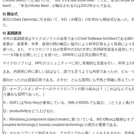
のKobe beefか？)と聞いたら、“Yes, it’s a real Kobe beef.”（うん、本
beef）。「本当のKobe Beef」が輸出されるのは2012年からである。
8) 開会式
前日のGala Openingに引き続いて、9日（火曜日）の8:30から開会式があ
た。
9) 基調講演
今年の基調講演はマイクロソフトの会長でありChief Software ArchitectであるBill Ga
産業が、産業界、学界、政府の間の幅広い協力により科学計算をより容易により
述べた。また、マイクロソフト社が世界中の10の大学に共同研究資金を提供していること（日本では
ベータ2版を公開したことを述べた。2006年には正式公開の予定。
マイクロソフトは、HPCのコミュニティーに対し長期的な支援を行い、科学上の
まあ、内容的に特に新しい話はなく、誰でも言うような内容であったが、ビル・
面白かったのは質疑応答である。さすが、どんな質問にも平然と明確に答えてい
Q：オープンスタンダードへのマイクロソフトの取り組みは？［これはなんでも
り嫌みな質問であった。］
A：GGFにはTony Heyが参加している。XMLやWSDLでも協力。［とうまく逃げ
Q：productivityをどう上げるか。
A：Windowsはcomponent object modelに基づいている。MS Officeは複雑
coupled technologyとloosely coupled technology の両方が重要である。
Q：マルチコアにどう対応するか。アカデミアから新しく人を入れるのか。並列