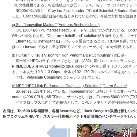
T3Eの後継機である。相互接続は３次元トーラス。もう一つはXD1のミッ
SC|05の次の週に、Cray Inc.のco-founder でChief Scientis
った。Cascadeの設計は彼の担当とされていたので、今後の方向性が注目される。(HP
c) Sun “Innovation Matters” (Andreas Bechotolsheim)
IDC (2004)のHPC market sizeのレポートでは安い方が売れている。Opte
GBへの進化である。”Opteron + InfiniBand” solutionが方向性である。ノードは2
EthernetとIB (InfiniBand)は、パケット通信であること、RDMAを用いている
はstore-forwardである。IBは高速でレイテンシーが小さいのが特徴である。
d) Fujitsu “Fujitsu’s Vision for High Performance Computing” (奥田基)
富士通のHPCのラインアップとしては、IA32に基づくlinuxのクラスタと、IA6
PRIMEQUEST/HPCはMontecito (dual core) chipを富士通オ
る。１本あたり0.8–1.3 Gbps、全体で102–170 Gbpsのバンド幅をも
今後、Patascale Computingにチャレンジしていく。
e) NEC “NEC High Perfornance Computing Solutions” (Joerg Stadler)
SX seriesは18年も続いている。implementationは時代とともに変わっているが。
nodes (4996 CPU)で65 TFlops。サーバとしては、Express 5800/1000 (TX
ペタフロップスに向けての技術として、CPUとメモリとの光接続を研究
次回は、Top500や学術講演、各種Awardsなど。Jack Dongarra教授は新しい
用プログラムを用いて、スカラー計算機とベクトル計算機のベンチマークを行い