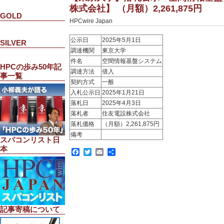
株式会社】 （月額）2,261,875円
GOLD
HPCwire Japan
公示日
2025年5月1日
SILVER
調達機関
東京大学
件名
空間情報基盤システム
HPCの歩み50年記
調達方法
借入
事一覧
契約方式
一般
入札公示日
2025年1月21日
落札日
2025年4月3日
落札者
住友電設株式会社
落札価格
（月額）2,261,875円
備考
スパコンリスト日
本
Facebook
Twitter
Email
共
有
記事寄稿について