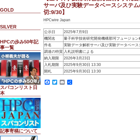
サーバ及ひ実験データベースシステム
GOLD
切:9/30】
HPCwire Japan
SILVER
公示日
2025年7月9日
機関名
量子科学技術研究開発機構那珂フュージョン
HPCの歩み50年記
件名
実験データ解析サーバ及ひ実験データベース
事一覧
調達の特質
入札説明書による
納入期限
2026年3月23日
入札期限
2025年9月30日 13:30
開札
2025年9月30日 13:30
Facebook
Twitter
Email
共
有
スパコンリスト日
本
記事寄稿について