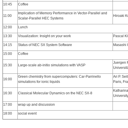
10:45
Coffee
Implication of Memory Performance in Vector-Parallel and
11:00
Hiroaki K
Scalar-Parallel HEC Systems
12:00
Lunch
13:30
Visualization: Insight on your work
Pascal Kl
14:15
Status of NEC SX System Software
Masashi 
15:00
Coffee
Juergen F
15:30
Large-scale ab-initio simulations with VASP
Universit
Green chemistry from supercomputers: Car-Parrinello
Ari P. Sei
16:00
simulations for ionic liquids
Paris, Fr
Katharina
16:30
Classical Molecular Dynamics on the NEC SX-8
Universit
17:00
wrap up and discussion
18:00
social event