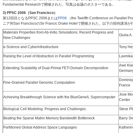
Fundamental Researchで開催された。写真は会議のポスターである。
3) PPSC 2006（San Francisco）
第12回目となるPPSC 2006または
PP06
（the Twelfth Conference on Parall
ニア州San FranciscoのSir Francic Drake Hotelで開催された。以下の招待講
Materials Properties from Ab-Initio Simulations: Recent Progress and
Giulia A
New Challenges
e-Science and Cyberinfrastructure
Tony Hey
Raising the Level of Abstraction in Parallel Programming
Laxmikant
Axel Kla
Extending Scalability of Dual-Primal FETI Domain Decomposition
German
Dominiq
Fine-Grained Parallel Genomic Computation
France
Jose Mor
Achieving Breakthrough Science with the BlueGene/L Supercomputer
Center
Biological Cell Modeling: Progress and Challenges
Steve Pl
Beating the Sparse Matrix Memory Bandwidth Bottleneck
Barry Sm
Partitioned Global Address Space Languages
Katherin