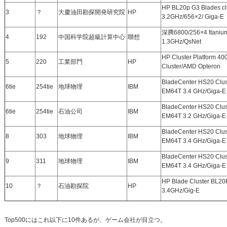
HP BL20p G3 Blades cl
3
？
大慶油田勘探開発研究院
HP
3.2GHz/656×2/ Giga-E
深腾6800/256×4 Itaniu
4
192
中国科学院超級計算中心
聯想
1.3GHz/QsNet
HP Cluster Platform 4
5
220
工業部門
HP
Cluster/AMD Opteron
BladeCenter HS20 Clus
6tie
254tie
地球物理
IBM
EM64T 3.4 GHz/Giga-E
BladeCenter HS20 Clus
6tie
254tie
石油公司
IBM
EM64T 3.2 GHz/Giga-E
BladeCenter HS20 Clus
8
303
地球物理
IBM
EM64T 3.4 GHz/Giga-E
BladeCenter HS20 Clus
9
311
地球物理
IBM
EM64T 3.4 GHz/Giga-E
HP Blade Cluster BL20
10
？
石油勘探院
HP
3.4GHz/Gig-E
Top500にはこれ以下に10件あるが、ゲーム会社が目立つ。