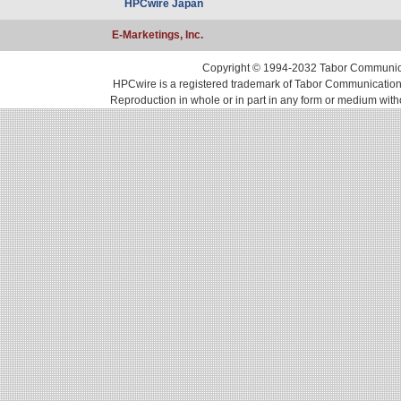
HPCwire Japan
E-Marketings, Inc.
Copyright © 1994-2032 Tabor Communicati
HPCwire is a registered trademark of Tabor Communications, 
Reproduction in whole or in part in any form or medium with