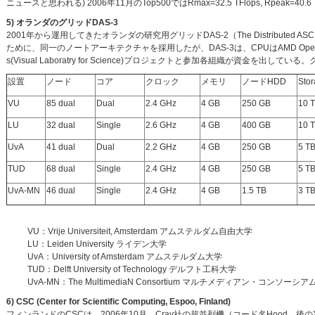
ニュースと思われる) 2006年11月のTop500ではRmax=32.5 TFlops, Rpeak=4
5) オランダのグリッドDAS-3
2001年から運用してきたオランダの研究用グリッドDAS-2（The Distributed ASC
ために、同一のノートアーキテクチャを採用したが、DAS-3は、CPUはAMD Op
s(Visual Laboratry for Science)プロジェクトと参加各組織が資金を出
設置
ノード
コア
クロック
メモリ
ノードHDD
Sto
VU
85 dual
Dual
2.4 GHz
4 GB
250 GB
10 
LU
32 dual
Single
2.6 GHz
4 GB
400 GB
10 
UvA
41 dual
Dual
2.2 GHz
4 GB
250 GB
5 T
TUD
68 dual
Single
2.4 GHz
4 GB
250 GB
5 T
UvA-MN
46 dual
Single
2.4 GHz
4 GB
1.5 TB
3 T
VU：Vrije Universiteit, Amsterdam アムステルダム自由大学
LU：Leiden University ライデン大学
UvA：University of Amsterdam アムステルダム大学
TUD：Delft University of Technology デルフト工科大学
UvA-MN：The MultimediaN Consortium マルチメディアン・コンソーシア
6) CSC (Center for Scientific Computing, Espoo, Finland)
フィンランドのCSCは、2006年10月、Cray社の超並列機（コード名Hood、