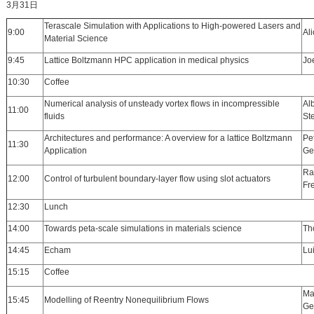
3月31日
Terascale Simulation with Applications to High-powered Lasers and
9:00
Al
Material Science
9:45
Lattice Boltzmann HPC application in medical physics
Jo
10:30
Coffee
Numerical analysis of unsteady vortex flows in incompressible
Alb
11:00
fluids
St
Architectures and performance: A overview for a lattice Boltzmann
Pet
11:30
Application
Ge
Ral
12:00
Control of turbulent boundary-layer flow using slot actuators
Fr
12:30
Lunch
14:00
Towards peta-scale simulations in materials science
Th
14:45
Echam
Lu
15:15
Coffee
Mar
15:45
Modelling of Reentry Nonequilibrium Flows
Ge