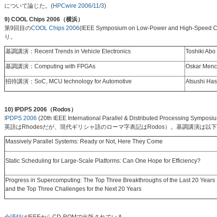
について論じた。(
HPCwire 2006/11/3
)
9) COOL Chips 2006（横浜）
第9回目の
COOL Chips 2006
(IEEE Symposium on Low-Power and 
り。
基調講演：Recent Trends in Vehicle Electronics
Toshiki Abo
基調講演：Computing with FPGAs
Oskar Mence
招待講演：SoC, MCU technology for Automotive
Atsushi Ha
10) IPDPS 2006（Rodos）
IPDPS 2006
(20th IEEE International Parallel & Distributed Pr
英語はRhodesだが、現代ギリシャ語のローマ字表記はRodos）。基調講演は以
Massively Parallel Systems: Ready or Not, Here They Come
Static Scheduling for Large-Scale Platforms: Can One Hope for Efficiency?
Progress in Supercomputing: The Top Three Breakthroughs of the Last 20 Years
and the Top Three Challenges for the Next 20 Years