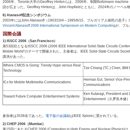
2006年、Toronto大学のGeoffrey Hintonらは、2006年、制限Boltzmann m
語が広まった。Geoffrey Hintonは、John Hopfieldとともに、2024年のノ
6) Atanasoff記念シンポジウム
2003年にはJohn Atanasoff（1903/10/4～1995/6/15、ブルガリア人移民の息子
Vincent Atanasoff 2006 International Symposium on Modern Computing
が、ブルガ
国際会議
1) ISSCC 2006（San Francisco）
第53回目となるISSCC 2006 (2006 IEEE International Solid-State Circuits Co
Mobile World”のテーマで開催された。主催者は、IEEE Solid-State Circuits Society
講演があった。
Where CMOS is Going: Trendy Hype versus Real
Tze-Chiang (TC.) Chen, IBM 
Technology
Herman Eul, Senior Vice-Pres
ICs for Mobile Multimedia Communications
Communications
Ken Kutaragi, President and
Toward Future Computer Entertainment Systems
Entertainment［久夛良木健］
参加者は3538名であった。
電子版の会議録
はIEEE Xploreに置かれている。
2) CHEP 2006（Mumbai）
第15回にあたるCHEP 2006 (Computing in High Energy and Nuclear Physic