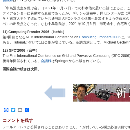
会議録
はIEEEからCD-ROMで出版されている。
「中島浩先生を偲ぶ会」（2021年11月27日）での朴泰佑の思い出話によると
ディアセンターに異動する直前であったが、ギリシャ滞在中、同センターが次に
学と東京大学とで進めていた共通設計のPCクラスタ構想へ参加するよう佐藤三久
出）の出発点となった。なお中島浩氏は、2021 年10 月6 日、帰宅途中、自
11) Computing Frontier 2006（Ischia）
第3回目となるACM International Conference on
Computing Frontiers 2006
は、2
ある。Tutorialが付いて1日会期が増えている。基調講演として、Michael Gschwind (IBM)が“
12) GPC’2006（台中）
The First International Conference on Grid and Pervasive Com
後毎年開催されている。
会議録
はSpringerから出版されている。
国際会議の続きは次回。
Facebook
Twitter
Email
共
有
コメントを残す
メールアドレスが公開されることはありません。
*
が付いている欄は必須項目で