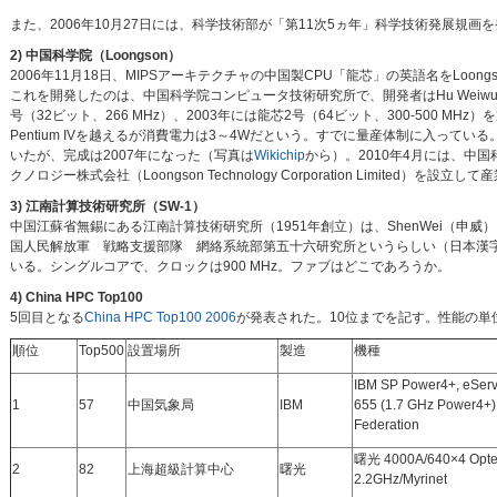
また、2006年10月27日には、科学技術部が「第11次5ヵ年」科学技術発展規画
2) 中国科学院（Loongson）
2006年11月18日、MIPSアーキテクチャの中国製CPU「龍芯」の英語名をLoon
これを開発したのは、中国科学院コンピュータ技術研究所で、開発者はHu Weiwu
号（32ビット、266 MHz）、2003年には龍芯2号（64ビット、300-500 MHz
Pentium IVを越えるが消費電力は3～4Wだという。すでに量産体制に入っている
いたが、完成は2007年になった（写真は
Wikichip
から）。2010年4月には、中
クノロジー株式会社（Loongson Technology Corporation Limited）を設立
3) 江南計算技術研究所（SW-1）
中国江蘇省無錫にある江南計算技術研究所（1951年創立）は、ShenWei（申威
国人民解放軍 戦略支援部隊 網絡系統部第五十六研究所というらしい（日本漢字で
いる。シングルコアで、クロックは900 MHz。ファブはどこであろうか。
4) China HPC Top100
5回目となる
China HPC Top100 2006
が発表された。10位までを記す。性能の単位はTF
順位
Top500
設置場所
製造
機種
IBM SP Power4+, eServ
1
57
中国気象局
IBM
655 (1.7 GHz Power4+) 
Federation
曙光 4000A/640×4 Opte
2
82
上海超級計算中心
曙光
2.2GHz/Myrinet