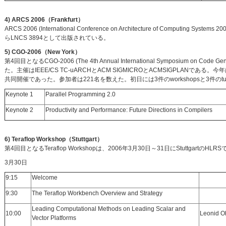
4) ARCS 2006（Frankfurt）
ARCS 2006 (International Conference on Architecture of Computing
らLNCS 3894として出版されている。
5) CGO-2006（New York）
第4回目となるCGO-2006 (The 4th Annual International Symposium on Co
た。主催はIEEE/CS TC-uARCHとACM SIGMICROとACMSIGPLANである。今年はACM SIGPL
共同開催であった。参加者は221名を数えた。初日には3件のworkshopsと3件のtu
Keynote 1
Parallel Programming 2.0
Keynote 2
Productivity and Performance: Future Directions in Compilers
6) Teraflop Workshop（Stuttgart）
第4回目となるTeraflop Workshopは、2006年3月30日～31日にStuttga
3月30日
9:15
Welcome
9:30
The Teraflop Workbench Overview and Strategy
Leading Computational Methods on Leading Scalar and
10:00
Leonid O
Vector Platforms