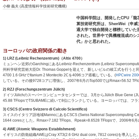
小柳 義夫 (高度情報科学技術研究機構)
中国科学院は、開発したCPU「龍芯
算技術研究所は、ShenWei（申
通大学で独自開発と標榜していた
された。世界中で異機種混成のシ
代」かと思われた。
ヨーロッパの政府関係の動き
1) LRZ (Leibniz Rechenzentrum)（Altix 4700）
ミュンヘン近郊のGarchingにあるLeibniz-Rechenzentrum (Leibniz Superc
州科学研究芸術大臣Dr. Thomas Goppelを迎えて、新しいビルの竣工式を行うと
4700 1.6 GHzでItanium 2 Montecito 2Cを4096コア搭載している。(
HPCwire 200
している。その後9728コアに増強し、2007年6月のTop500ではRmax=56.52 TFlops、
2) RZJ (Forschungszentrum Jülich)
ドイツJülichのスーパーコンピュータセンターでは、3月からJülich Blue Gene (J
45.88 TFlopsでTSUBAMEに続いて8位にランクしている。ヨーロッパでは、フラ
3) CSCS (Centro Svizzero di Calcolo Scientifico)
スイスのイタリア語地域MannoにあるCSCS (Swiss National Supercomputing Cen
1644 coresとした。Rmax=7.182 TFlops、Rpeak=8.6528 TFlopsで、200
4) AWE (Atomic Weapons Establishment)
イギリスの防衛組織AWEはCray XT3(2.6 GHz dual core, 7812 cores)を