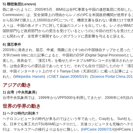
5) 聯想集団(Lenovo)
既に述べたように、2005年5月、IBM社は全PC事業を中国の連想集団に売却した。2006年、米
Commission）は、安全保障上の理由からレノボのPCを米国政府機関が使用す
から$13Mで購入した16000台のPCについて、機密文書を扱わない業務だけで使
人々は、中国の各メディアに対して反論のコメントを出している。レノボがIBM
国防部門など政府部門からの受注を受けているというのに今回の仕打ちを受けたと
にも関わらず、全世界で展開するレノボブランドに悪影響を与えると訴える。
6) 漢芯事件
2003年に発表され、龍芯、申威、飛騰に次ぐ4つめの中国独自チップかと思った「漢
大学のweb siteに出た記事によると、中国初のDSP (Digital Signal Pr
覚した。発表会で、「漢芯1号」を載せたポータブルMP3レコーダが展示されたが、こ
号」は他企業からの委託品であったそうだ。それでも自分で設計したのか？「漢芯3
頭、中国インターネット上のサイトTianya Club（天涯社区）に載った記事
れた。(
Wikipedia: Hanxin
)（
CNET Japan 2006/5/19
）(
Science Portal China 201
アジアの動き
1) 台湾（中央気象局）
台湾中央気象局では、1999年からVPP5000を利用してきたが、2006年に4代目のIBM p5
世界の学界の動き
1) ヘテロ時代の到来？
ヘテロコンピュータの時代が来るのではという年であった。Cray社も、Sun社も、S
る。日本でも東工大のTSUBAMEはヘテロだし、京速コンピュータも究極のヘ
行は、マルチコアへの移行よりはるかに難しい。(
HPCwire 2006/7/14
)(HPCwire 