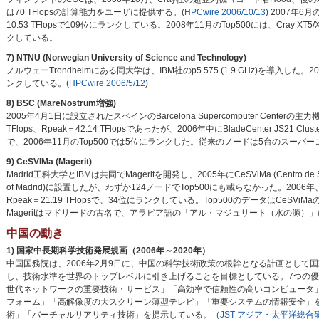
は70 TFlopsの計算能力をユーザに提供する。(
HPCwire 2006/10/13
) 2007年6月
10.53 TFlopsで109位にランクしている。2008年11月のTop500には、Cray XT5/XT
クしている。
7) NTNU (Norwegian University of Science and Technology)
ノルウェーTrondheimにある同大学は、IBM社のp5 575 (1.9 GHz)を導入した。2006
ンクしている。(
HPCwire 2006/5/12
)
8) BSC (MareNostrum増強)
2005年4月1日に設立されたスペインのBarcelona Supercomputer Centerの主力機Ma
TFlops、Rpeak＝42.14 TFlopsであったが、2006年中にBladeCenter JS21 Clust
で、2006年11月のTop500では5位にランクした。従来のノードは5台のスーパーコ
9) CeSVIMa (Magerit)
Madrid工科大学とIBMは共同でMageritを開発し、2005年にCeSViMa (Centro de Supercompu
of Madrid)に設置したが、わずか124ノードでTop500にも載らなかった。2006年、1
Rpeak＝21.19 TFlopsで、34位にランクしている。Top500のデータはCeS
Mageritはマドリードの古名で、アラビア語の「アル・マジュリート（水の源）
中国の動き
1) 国家中長期科学技術発展規画（2006年～2020年）
中国国務院は、2006年2月9日に、中国の科学技術政策の根幹となる計画とし
し、技術水準を世界のトップレベルに引き上げることを目標としている。7つの
世代ネットワークの重要技術・サービス」「高効率で信頼性の高いコンピュータ
フォーム」「高解像度の大スクリーン薄型テレビ」「重要システムの情報安全」
術」「バーチャルリアリティ技術」を提示している。（
JST アジア・太平洋総合研