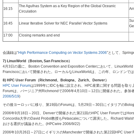
The Agulhas System as a Key Region of the Global Oceanic
16:15
Ar
Circulation
Sun
16:45
Linear Iterative Solver for NEC Parallel Vector Systems
Ge
17:00
Closing remarks and end
会議録は“
High Performance Computing on Vector Systems 2006
”として、Spri
7) LinuxWorld（Boston, San Francisco）
4月3日の週に、Boston Convention and Exposition Centerにおいて、LinuxWorl
Franciscoにおいて開催された。ローカルなLinuxWorldは、この年、ロンドン
8) HPC User Forum（Richmond、Bologna、Zurich、Denver）
HPC User Forum
は1999年にIDCを軸に設立され、HPC産業に関する問題を取
Forumは、バージニア州Richmondで2006年4月10日～12日に開催された。参加者
2006/5/19
)
その後ヨーロッパに移り、第19回のForumは、5月29日～30日にイタリアのBolognaで、
2006年9月18日～20日、Denverで開催された第21回のHPC User Forumで
Concordia大学のDavid Probst教授もPetascaleについて講演した。Richard 
おける選択が議論された。(HPCwire 2006/9/22)
2006年10月26日～27日にイギリスのManchesterで開催された第22回HPC