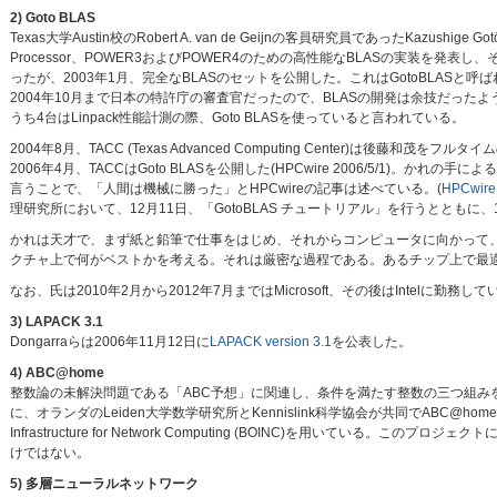
2) Goto BLAS
Texas大学Austin校のRobert A. van de Geijnの客員研究員であったKazushige Gotō 
Processor、POWER3およびPOWER4のための高性能なBLASの実装を発
ったが、2003年1月、完全なBLASのセットを公開した。これはGotoBLASと呼ばれ
2004年10月まで日本の特許庁の審査官だったので、BLASの開発は余技だった
うち4台はLinpack性能計測の際、Goto BLASを使っていると言われている。
2004年8月、TACC (Texas Advanced Computing Center)は後藤
2006年4月、TACCはGoto BLASを公開した(HPCwire 2006/5/1)。
言うことで、「人間は機械に勝った」とHPCwireの記事は述べている。(
HPCwire 
理研究所において、12月11日、「GotoBLAS チュートリアル」を行うととも
かれは天才で、まず紙と鉛筆で仕事をはじめ、それからコンピュータに向かって
クチャ上で何がベストかを考える。それは厳密な過程である。あるチップ上で最適化
なお、氏は2010年2月から2012年7月まではMicrosoft、その後はIntelに勤務して
3) LAPACK 3.1
Dongarraらは2006年11月12日に
LAPACK version 3.1
を公表した。
4) ABC@home
整数論の未解決問題である「ABC予想」に関連し、条件を満たす整数の三つ組み
に、オランダのLeiden大学数学研究所とKennislink科学協会が共同でABC@home
Infrastructure for Network Computing (BOINC)を用い
けではない。
5) 多層ニューラルネットワーク